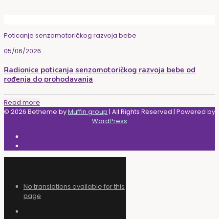
Poticanje senzomotoričkog razvoja bebe
05/06/2026
Radionice poticanja senzomotoričkog razvoja bebe od
rođenja do prohodavanja
Read more
© 2026 Betheme by
Muffin group
| All Rights Reserved | Powered by
WordPress
No translations available for this
page