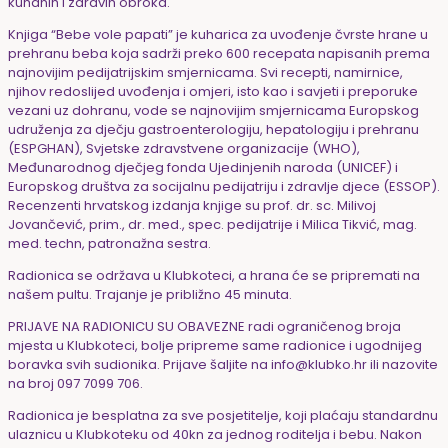
kuhanih i zdravih obroka.
Knjiga “Bebe vole papati” je kuharica za uvođenje čvrste hrane u
prehranu beba koja sadrži preko 600 recepata napisanih prema
najnovijim pedijatrijskim smjernicama. Svi recepti, namirnice,
njihov redoslijed uvođenja i omjeri, isto kao i savjeti i preporuke
vezani uz dohranu, vode se najnovijim smjernicama Europskog
udruženja za dječju gastroenterologiju, hepatologiju i prehranu
(ESPGHAN), Svjetske zdravstvene organizacije (WHO),
Međunarodnog dječjeg fonda Ujedinjenih naroda (UNICEF) i
Europskog društva za socijalnu pedijatriju i zdravlje djece (ESSOP).
Recenzenti hrvatskog izdanja knjige su prof. dr. sc. Milivoj
Jovančević, prim., dr. med., spec. pedijatrije i Milica Tikvić, mag.
med. techn, patronažna sestra.
Radionica se održava u Klubkoteci, a hrana će se pripremati na
našem pultu. Trajanje je približno 45 minuta.
PRIJAVE NA RADIONICU SU OBAVEZNE radi ograničenog broja
mjesta u Klubkoteci, bolje pripreme same radionice i ugodnijeg
boravka svih sudionika. Prijave šaljite na info@klubko.hr ili nazovite
na broj 097 7099 706.
Radionica je besplatna za sve posjetitelje, koji plaćaju standardnu
ulaznicu u Klubkoteku od 40kn za jednog roditelja i bebu. Nakon