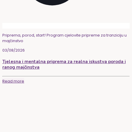
Priprema, porod, start! Program cjelovite pripreme za tranziciju u
majčinstvo
03/08/2026
Tjelesna i mentalna priprema za realna iskustva poroda i
ranog majčinstva
Read more