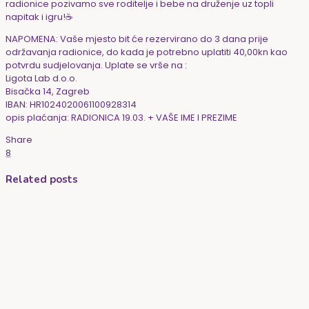
radionice pozivamo sve roditelje i bebe na druženje uz topli
napitak i igru!☕️
NAPOMENA: Vaše mjesto bit će rezervirano do 3 dana prije
održavanja radionice, do kada je potrebno uplatiti 40,00kn kao
potvrdu sudjelovanja. Uplate se vrše na :
Ligota Lab d.o.o.
Bisačka 14, Zagreb
IBAN: HR1024020061100928314
opis plaćanja: RADIONICA 19.03. + VAŠE IME I PREZIME
Share
8
Related posts