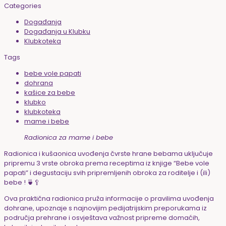
Categories
Događanja
Događanja u Klubku
Klubkoteka
Tags
bebe vole papati
dohrana
kašice za bebe
klubko
klubkoteka
mame i bebe
Radionica za mame i bebe
Radionica i kušaonica uvođenja čvrste hrane bebama uključuje
pripremu 3 vrste obroka prema receptima iz knjige “Bebe vole
papati” i degustaciju svih pripremljenih obroka za roditelje i (ili)
bebe ! 🍵🥄
Ova praktična radionica pruža informacije o pravilima uvođenja
dohrane, upoznaje s najnovijim pedijatrijskim preporukama iz
područja prehrane i osvještava važnost pripreme domaćih,