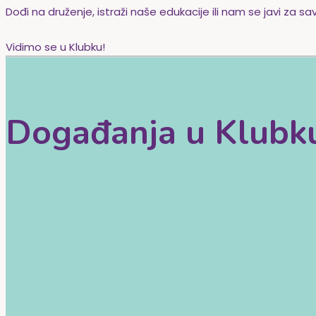
Dođi na druženje, istraži naše edukacije ili nam se javi za sa
Vidimo se u Klubku!
Događanja u Klubk