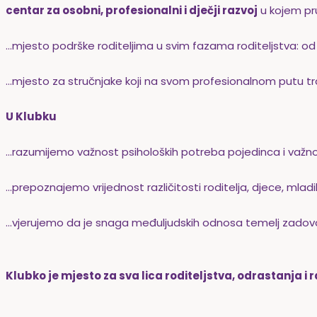
centar za osobni, profesionalni i dječji razvoj
u kojem pru
...mjesto podrške roditeljima u svim fazama roditeljstva: o
...mjesto za stručnjake koji na svom profesionalnom putu t
U Klubku
...razumijemo važnost psiholoških potreba pojedinca i važn
...prepoznajemo vrijednost različitosti roditelja, djece, mladi
...vjerujemo da je snaga međuljudskih odnosa temelj zadovolj
Klubko je mjesto za sva lica roditeljstva, odrastanja i