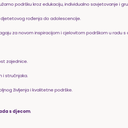
žamo podršku kroz edukaciju, individualno savjetovanje i gru
d djetetovog rođenja do adolescencije.
ragaju za novom inspiracijom i cjelovitom podrškom u radu s
ost zajednice.
h i stručnjaka.
nog življenja i kvalitetne podrške.
 rada s djecom
.