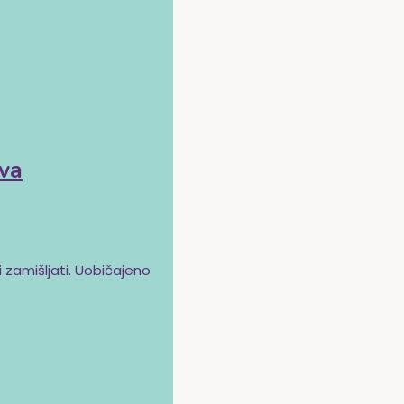
tva
i zamišljati. Uobičajeno