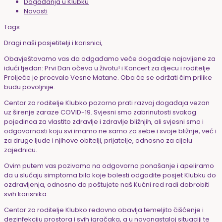
Događanja u Klubku
Novosti
Tags
Dragi naši posjetitelji i korisnici,
Obavještavamo vas da odgađamo veće događaje najavljene za
idući tjedan: Prvi Dan očeva u životu! i Koncert za djecu i roditelje
Proljeće je procvalo Vesne Matane. Oba će se održati čim prilike
budu povoljnije.
Centar za roditelje Klubko pozorno prati razvoj događaja vezan
uz širenje zaraze COVID-19. Svjesni smo zabrinutosti svakog
pojedinca za vlastito zdravlje i zdravlje bližnjih, ali svjesni smo i
odgovornosti koju svi imamo ne samo za sebe i svoje bližnje, već i
za druge ljude i njihove obitelji, prijatelje, odnosno za cijelu
zajednicu.
Ovim putem vas pozivamo na odgovorno ponašanje i apeliramo
da u slučaju simptoma bilo koje bolesti odgodite posjet Klubku do
ozdravljenja, odnosno da poštujete naš Kućni red radi dobrobiti
svih korisnika.
Centar za roditelje Klubko redovno obavlja temeljito čišćenje i
dezinfekciju prostora i svih igračaka, a u novonastaloj situaciji te