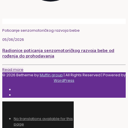
Poticanje senzomotoričkog razvoja bebe
05/06/2026
Radionice poticanja senzomotoričkog razvoja bebe od
rođenja do prohodavanja
Read more
© 2026 Betheme by
Muffin group
| All Rights Reserved | Powered by
WordPress
No translations available for this
page