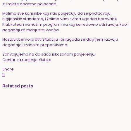
su mjere dodatno pojačane.
Molimo sve korisnike koji nas posjećuju da se pridržavaju
higijenskih standarda, i želimo vam svima ugodan boravak u
Klubkoteci i na našim programima koji se redovno održavaju, kao i
događaji za manji broj osoba.
Nastavit ćemo pratiti situaciju i prilagoditi se daljnjem razvoju
događaja i izdanim preporukama.
Zahvaljujemo na do sada iskazanom povjerenju,
Centar za roditelje Klubko
Share
11
Related posts