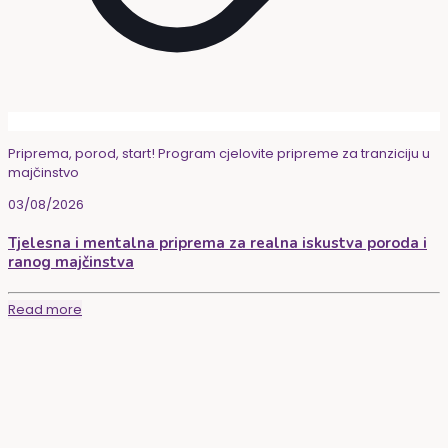
Priprema, porod, start! Program cjelovite pripreme za tranziciju u
majčinstvo
03/08/2026
Tjelesna i mentalna priprema za realna iskustva poroda i
ranog majčinstva
Read more