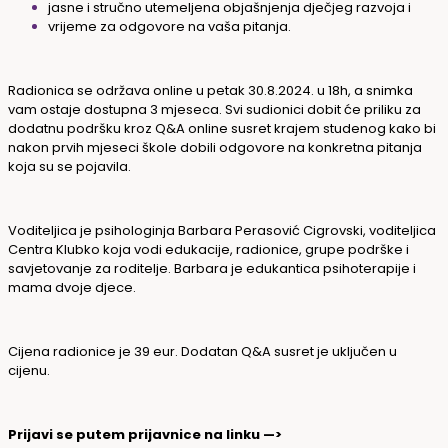
jasne i stručno utemeljena objašnjenja dječjeg razvoja i
vrijeme za odgovore na vaša pitanja.
Radionica se održava online u petak 30.8.2024. u 18h, a snimka
vam ostaje dostupna 3 mjeseca. Svi sudionici dobit će priliku za
dodatnu podršku kroz Q&A online susret krajem studenog kako bi
nakon prvih mjeseci škole dobili odgovore na konkretna pitanja
koja su se pojavila.
Voditeljica je psihologinja Barbara Perasović Cigrovski, voditeljica
Centra Klubko koja vodi edukacije, radionice, grupe podrške i
savjetovanje za roditelje. Barbara je edukantica psihoterapije i
mama dvoje djece.
Cijena radionice je 39 eur. Dodatan Q&A susret je uključen u
cijenu.
Prijavi se putem prijavnice na linku —>