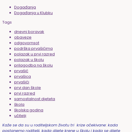
Događanja
Događanja u Klubku
Tags
dnevni boravak
obaveze
odgovornsot
podrška prvašićima
polazak u prvi razred
polazak u školu
prilagodba na školu
prvašić
prvašica
prvašići
prvi dan škole
prvi razred
samostalnost djeteta
škola
školska godina
učitelji
Kaže se da su u roditeljskom životu tri krize očekivane: kada
postanemo roditelji, kada dijete krene u školu i kada se dijete