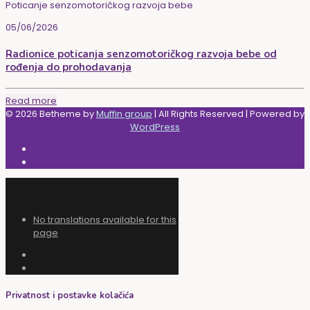
Poticanje senzomotoričkog razvoja bebe
05/06/2026
Radionice poticanja senzomotoričkog razvoja bebe od
rođenja do prohodavanja
Read more
© 2026 Betheme by
Muffin group
| All Rights Reserved | Powered by
WordPress
No translations available for this
page
Privatnost i postavke kolačića