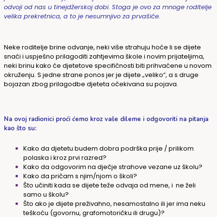
odvoji od nas u tinejdžerskoj dobi. Stoga je ovo za mnoge roditelje
velika prekretnica, a to je nesumnjivo za prvašiće.
Neke roditelje brine odvanje, neki više strahuju hoće li se dijete
snaći i uspješno prilagoditi zahtjevima škole i novim prijateljima,
neki brinu kako će djetetove specifičnosti biti prihvaćene u novom
okruženju. S jedne strane ponos jer je dijete „veliko“, a s druge
bojazan zbog prilagodbe djeteta očekivana su pojava.
Na ovoj radionici proći ćemo kroz vaše dileme i odgovoriti na pitanja
kao što su:
Kako da djetetu budem dobra podrška prije / prilikom
polaska i kroz prvi razred?
Kako da odgovorim na dječje strahove vezane uz školu?
Kako da pričam s njim/njom o školi?
Što učiniti kada se dijete teže odvaja od mene, i ne želi
samo u školu?
Što ako je dijete preživahno, nesamostalno ili jer ima neku
teškoću (govornu, grafomotoričku ili drugu)?