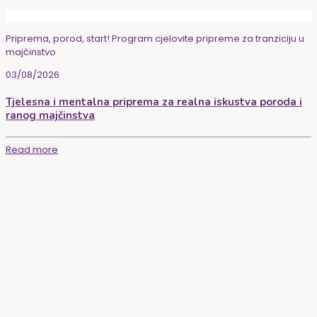
Priprema, porod, start! Program cjelovite pripreme za tranziciju u
majčinstvo
03/08/2026
Tjelesna i mentalna priprema za realna iskustva poroda i
ranog majčinstva
Read more