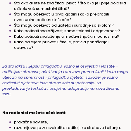
Što ako dijete ne zna čitati i pisati / što ako je i prije polaska
u školu već samostalni čitač?
Što mogu očekivati u prvoj godini i kako prebroditi
eventualne početne teškoće?
Što mogu očekivati od učitelja i suradnje sa školom?
Kako poticati snalažljivost, samostalnost i odgovornost?
Kako poticati snalaženje u međuvršnjačkim odnosima?
Kako da dijete prihvati učitelje, pravila ponašanja i
obaveze?
Za što lakšu i ljepšu prilagodbu, važno je osvijestiti i vlastite –
roditeljske strahove, očekivanja i stavove prema školi i kako mogu
utjecati na spremnost i prilagodbu djeteta. Također je važno
osvijestiti djetetove jake strane koje su potencijal za
prevladavanje teškoća i uspješnu adaptaciju na novu životnu
fazu.
Na radionici možete očekivati:
praktične savjete,
razumijevanje za svekolike roditeljske strahove i pitanja,