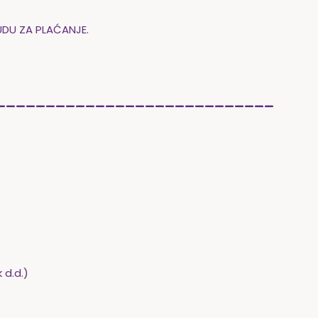
UDU ZA PLAĆANJE.
____________________________
 d.d.)