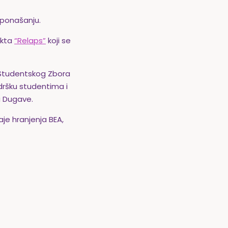
 ponašanju.
ekta
“Relaps”
koji se
 Studentskog Zbora
dršku studentima i
u Dugave.
je hranjenja BEA,