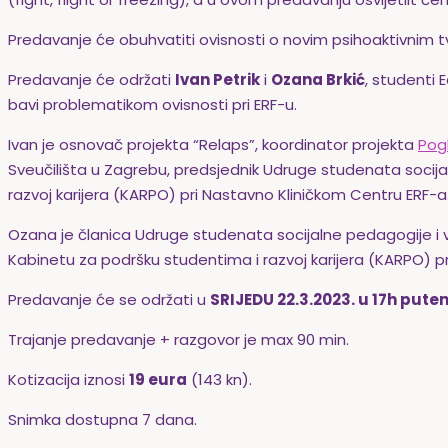
Predavanje će obuhvatiti ovisnosti o novim psihoaktivnim tv
Predavanje će održati
Ivan Petrik
i
Ozana Brkić
, studenti 
bavi problematikom ovisnosti pri ERF-u.
Ivan je osnovač projekta “Relaps”, koordinator projekta
Pog
Sveučilišta u Zagrebu, predsjednik Udruge studenata socij
razvoj karijera (KARPO) pri Nastavno Kliničkom Centru ERF-a
Ozana je članica Udruge studenata socijalne pedagogije i v
Kabinetu za podršku studentima i razvoj karijera (KARPO) p
Predavanje će se održati u
SRIJEDU 22.3.2023. u 17h put
Trajanje predavanje + razgovor je max 90 min.
Kotizacija iznosi
19 eura
(143 kn).
Snimka dostupna 7 dana.