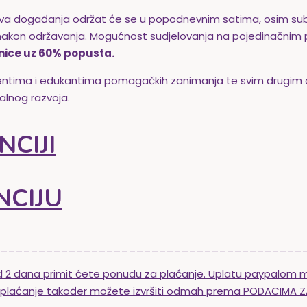
Sva događanja održat će se u popodnevnim satima, osim sub
 nakon održavanja. Mogućnost sudjelovanja na pojedinačnim
nice uz 60% popusta.
tudentima i edukantima pomagačkih zanimanja te svim drugi
alnog razvoja.
CIJI
NCIJU
________________________________________
 od 2 dana primit ćete ponudu za plaćanje. Uplatu paypalom 
o plaćanje također možete izvršiti odmah prema PODACIMA ZA