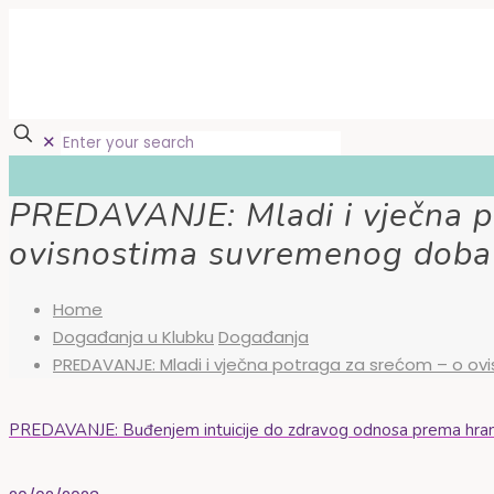
✕
PREDAVANJE: Mladi i vječna p
ovisnostima suvremenog doba –
Home
Događanja u Klubku
Događanja
PREDAVANJE: Mladi i vječna potraga za srećom – o ovis
PREDAVANJE: Buđenjem intuicije do zdravog odnosa prema hrani i 