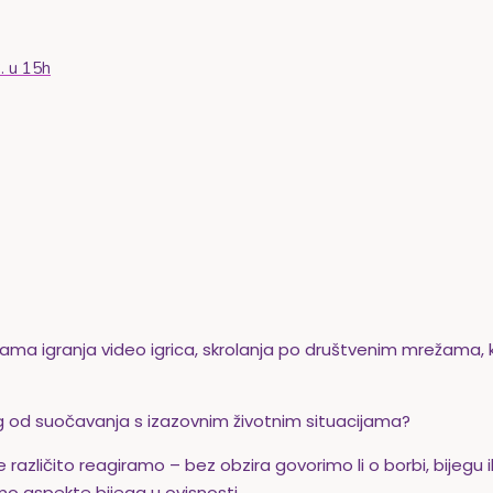
. u 15h
avikama igranja video igrica, skrolanja po društvenim mrežama
eg od suočavanja s izazovnim životnim situacijama?
različito reagiramo – bez obzira govorimo li o borbi, bijegu i
emo aspekte bijega u ovisnosti.