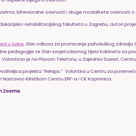
arima, bihevioralne ovisnosti i druge modalitete ovisnosti o
Edukacijsko-rehabilitacijskog fakulteta u Zagrebu, autori proj
led u Sebe
, član odbora za promicanje psihološkog zdravlja
alne pedagogije te član savjetodavnog tijela Kabineta za po
. Volontirao je na Plavom Telefonu, u Zajednici Susret, Centr
oditeljica projekta “Relaps.” Volontira u Centru za poremeća
ri Nastavno Kliničkom Centru ERF-a i CK Koprivnica.
em Zooma
.