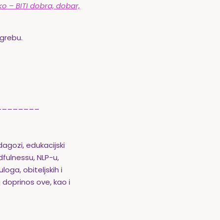
o – BITI dobra, dobar,
agrebu.
________
edagozi, edukacijski
dfulnessu, NLP-u,
loga, obiteljskih i
 doprinos ove, kao i