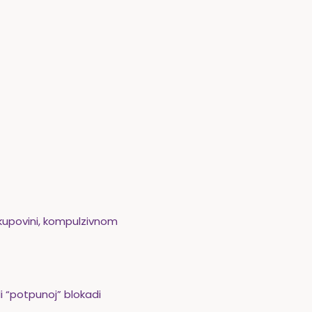
, kupovini, kompulzivnom
li “potpunoj” blokadi