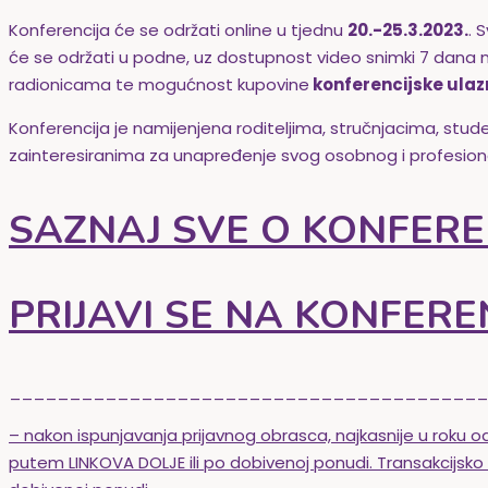
Konferencija će se održati online u tjednu
20.-25.3.2023.
. 
će se održati u podne, uz dostupnost video snimki 7 dana
radionicama te mogućnost kupovine
konferencijske ulaz
Konferencija je namijenjena roditeljima, stručnjacima, s
zainteresiranima za unapređenje svog osobnog i profesion
SAZNAJ SVE O KONFEREN
PRIJAVI SE NA KONFERE
________________________________________
– nakon ispunjavanja prijavnog obrasca, najkasnije u roku
putem LINKOVA DOLJE ili po dobivenoj ponudi. Transakcijsk