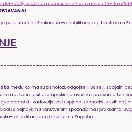
o dobrobiti, osobnom i profesionalnom razvoju Centra Klubk
REDAVANJU.
oga puta studenti Edukacijsko-rehabilitacijskog fakulteta u Z
NJE
________________________________________
jaka
među kojima su psiholozi, odgojitelji, učitelji, socijalni p
anjem u različitim psihoterapijskim pravcima i praksama te min
ojke dobrobiti, zadovoljstva i uspjeha u kontekstu svih naših u
 u skladu s najnovijim znanstvenim spoznajama i praksama. Svoj
ijsko-rehabilitacijskog fakulteta u Zagrebu.