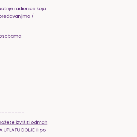
otnje radionice koja
 predavanjima /
m osobama
________
možete izvršiti odmah
 UPLATU DOLJE ili po