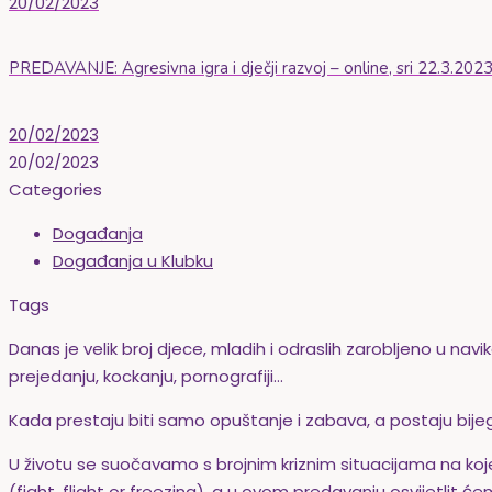
20/02/2023
PREDAVANJE: Agresivna igra i dječji razvoj – online, sri 22.3.2023
20/02/2023
20/02/2023
Categories
Događanja
Događanja u Klubku
Tags
Danas je velik broj djece, mladih i odraslih zarobljeno u n
prejedanju, kockanju, pornografiji…
Kada prestaju biti samo opuštanje i zabava, a postaju bij
U životu se suočavamo s brojnim kriznim situacijama na koje 
(fight, flight or freezing), a u ovom predavanju osvijetlit ć