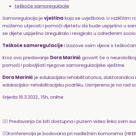
teškoće samoregulacije
Samoregulacija je
vještina
koja se uvježbava. U različitim 
možemo utjecati i pomoći djetetu da bude uspješno u samo
se dijete uspješno izreguliralo i reagiralo u određenim soc
Teškoće samoregulacije
i izazove osim djece s teškoćam
Kroz ovo predavanje
Dora Marinić
govorit će o neurološkoj
pomoći i poboljšati njegove samoregulacijske vještine.
Dora Marinić
je edukacijska rehabilitatorica,
doktorandica 
edukacijsko-rehabilitacijsku podršku. U
smjerena je na rad s
Srijeda 16.3.2022., 15h, online
👉🏻 Predavanja će biti dostupna i putem video linka svim s
👉🏻Konferencija je bodovana pri nadležnim komorama (HKER, 