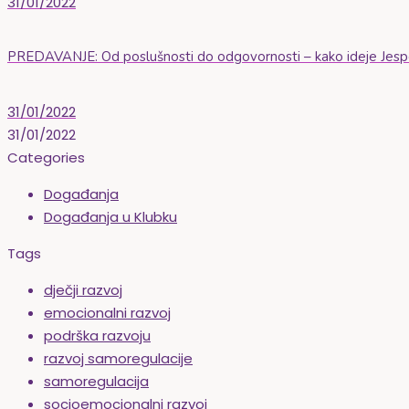
31/01/2022
PREDAVANJE: Od poslušnosti do odgovornosti – kako ideje Jesper
31/01/2022
31/01/2022
Categories
Događanja
Događanja u Klubku
Tags
dječji razvoj
emocionalni razvoj
podrška razvoju
razvoj samoregulacije
samoregulacija
socioemocionalni razvoj