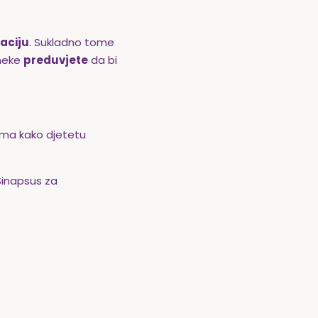
laciju
. Sukladno tome
 neke
preduvjete
da bi
dama kako djetetu
Sinapsus za