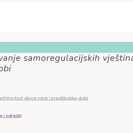
anje samoregulacijskih vještin
obi
eština kod djece rane i predškolske dobi
 i odraslih