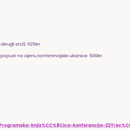
krugli stol): 625kn
 popust na cijenu konferencijske ulaznice: 500kn
2/Programska-knjiz%CC%8Cica-konferencija-22Trec%C