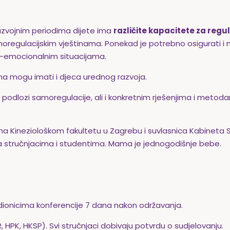
razvojnim periodima dijete ima
različite kapacitete za regu
regulacijskim vještinama. Ponekad je potrebno osigurati i
io-emocionalnim situacijama.
a mogu imati i djeca urednog razvoja.
 podlozi samoregulacije, ali i konkretnim rješenjima i meto
na Kineziološkom fakultetu u Zagrebu i suvlasnica Kabineta 
a stručnjacima i studentima. Mama je jednogodišnje bebe.
udionicima konferencije 7 dana nakon održavanja.
HPK, HKSP). Svi stručnjaci dobivaju potvrdu o sudjelovanju.