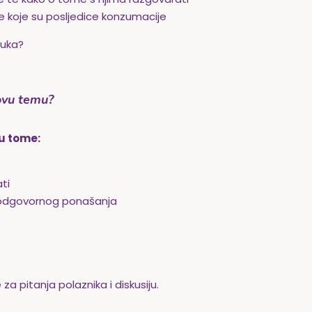
te koje su posljedice konzumacije
luka?
 ovu temu?
 u tome:
ti
a odgovornog ponašanja
a pitanja polaznika i diskusiju.