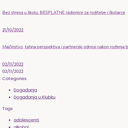
Bez stresa u školu: BESPLATNE radionice za roditelje i školarce
21/10/2022
Majčinstvo, tatina perspektiva i partnerski odnosi nakon rođenja
02/11/2022
02/11/2022
Categories
Događanja
Događanja u Klubku
Tags
adolescenti
alkohol