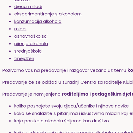
djeca i mladi
eksperimentiranje s alkoholom
konzumacija alkohola
mladi
osnovnoškolsci
pijenje alkohola
srednjoškolci
tinejdžeri
Pozivamo vas na predavanje i razgovor vezano uz temu
ko
Predavanje će se održati u suradnji
Centra za roditelje Klub
Predavanje je namijenjeno
roditeljima i pedagoškim dje
koliko poznajete svoju djecu/učenike i njihove navike
kako se snalazite s pitanjima i iskustvima mladih koji ek
koje poruke o alkoholu šaljemo kao društvo
koji su zdravstveni rizici konzumacije alkohola za mla