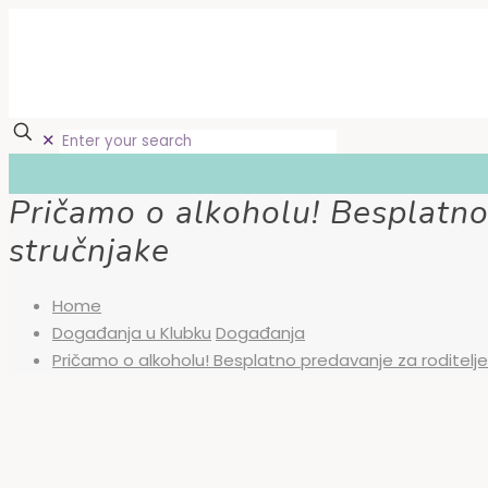
✕
Pričamo o alkoholu! Besplatno 
stručnjake
Home
Događanja u Klubku
Događanja
Pričamo o alkoholu! Besplatno predavanje za roditelje 