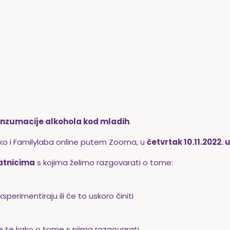
nzumacije alkohola kod mladih
.
ko i Familylaba
online putem Zooma, u
četvrtak 10.11.2022. 
latnicima
s kojima želimo razgovarati o tome:
sperimentiraju ili će to uskoro činiti
de te kako o tome s njima razgovarati