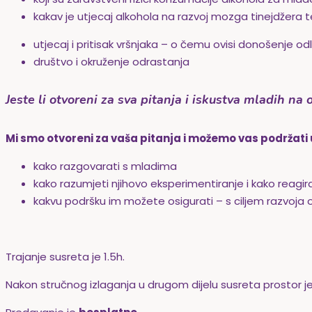
kakav je utjecaj alkohola na razvoj mozga tinejdžera 
utjecaj i pritisak vršnjaka – o čemu ovisi donošenje od
društvo i okruženje odrastanja
Jeste li otvoreni za sva pitanja i iskustva mladih na
Mi smo otvoreni za vaša pitanja i možemo vas podržati
kako razgovarati s mladima
kako razumjeti njihovo eksperimentiranje i kako reagira
kakvu podršku im možete osigurati – s ciljem razvoj
Trajanje susreta je 1.5h.
Nakon stručnog izlaganja u drugom dijelu susreta prostor je z