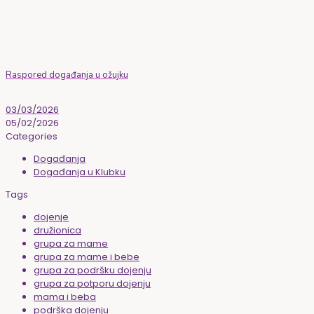
Raspored događanja u ožujku
03/03/2026
05/02/2026
Categories
Događanja
Događanja u Klubku
Tags
dojenje
družionica
grupa za mame
grupa za mame i bebe
grupa za podršku dojenju
grupa za potporu dojenju
mama i beba
podrška dojenju