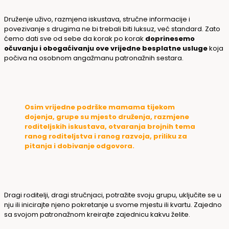
Druženje uživo, razmjena iskustava, stručne informacije i
povezivanje s drugima ne bi trebali biti luksuz, već standard. Zato
ćemo dati sve od sebe da korak po korak
doprinesemo
očuvanju i obogaćivanju ove vrijedne besplatne usluge
koja
počiva na osobnom angažmanu patronažnih sestara.
Osim vrijedne podrške mamama tijekom
dojenja, grupe su mjesto druženja, razmjene
roditeljskih iskustava, otvaranja brojnih tema
ranog roditeljstva i ranog razvoja, priliku za
pitanja i dobivanje odgovora.
Dragi roditelji, dragi stručnjaci, potražite svoju grupu, uključite se u
nju ili inicirajte njeno pokretanje u svome mjestu ili kvartu. Zajedno
sa svojom patronažnom kreirajte zajednicu kakvu želite.