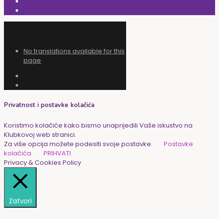
No translations available for this
page
Privatnost i postavke kolačića
Koristimo kolačiće kako bismo unaprijedili Vaše iskustvo na
Klubkovoj web stranici.
Za više opcija možete podesiti svoje postavke.
Postavke
kolačića
PRIHVATI
Privacy & Cookies Policy
Zatvori