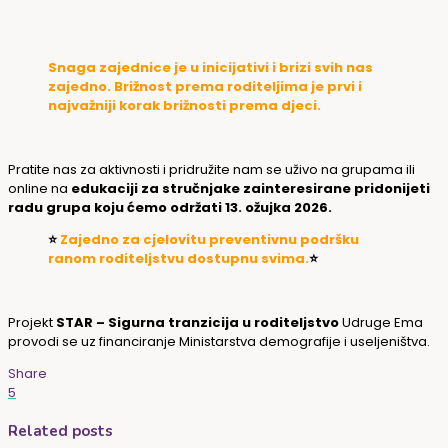
Snaga zajednice je u inicijativi i brizi svih nas
zajedno. Brižnost prema roditeljima je prvi i
najvažniji korak brižnosti prema djeci.
Pratite nas za aktivnosti i pridružite nam se uživo na grupama ili
online na
edukaciji za stručnjake zainteresirane pridonijeti
radu grupa koju ćemo održati 13. ožujka 2026.
⭐️
Zajedno za cjelovitu preventivnu podršku
ranom roditeljstvu dostupnu svima.
⭐️
Projekt
STAR – Sigurna tranzicija u roditeljstvo
Udruge Ema
provodi se uz financiranje Ministarstva demografije i useljeništva.
Share
5
Related posts