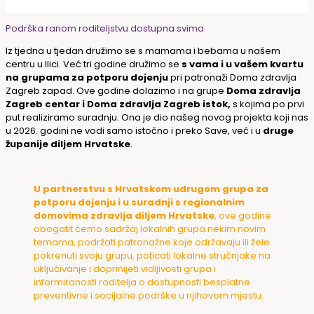
Podrška ranom roditeljstvu dostupna svima
Iz tjedna u tjedan družimo se s mamama i bebama u našem
centru u Ilici. Već tri godine družimo se
s vama i u vašem kvartu
na grupama za potporu dojenju
pri patronaži Doma zdravlja
Zagreb zapad. Ove godine dolazimo i na grupe
Doma zdravlja
Zagreb centar i Doma zdravlja Zagreb istok,
s kojima po prvi
put realiziramo suradnju. Ona je dio našeg novog projekta koji nas
u 2026. godini ne vodi samo istočno i preko Save, već i u
druge
županije diljem Hrvatske
.
U partnerstvu s Hrvatskom udrugom grupa za
potporu dojenju i u suradnji s regionalnim
domovima zdravlja diljem Hrvatske
, ove godine
obogatit ćemo sadržaj lokalnih grupa nekim novim
temama, podržati patronažne koje održavaju ili žele
pokrenuti svoju grupu, poticati lokalne stručnjake na
uključivanje i doprinijeti vidljivosti grupa i
informiranosti roditelja o dostupnosti besplatne
preventivne i socijalne podrške u njihovom mjestu.