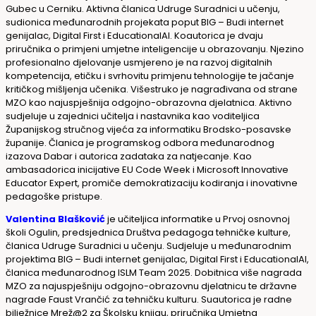
Gubec u Cerniku. Aktivna članica Udruge
Suradnici u učenju
,
sudionica međunarodnih projekata poput
BIG – Budi internet
genijalac
,
Digital First
i
EducationalAI
. Koautorica je dvaju
priručnika o primjeni umjetne inteligencije u obrazovanju. Njezino
profesionalno djelovanje usmjereno je na razvoj digitalnih
kompetencija, etičku i svrhovitu primjenu tehnologije te jačanje
kritičkog mišljenja učenika. Višestruko je nagrađivana od strane
MZO kao najuspješnija odgojno-obrazovna djelatnica. Aktivno
sudjeluje u zajednici učitelja i nastavnika kao voditeljica
Županijskog stručnog vijeća za informatiku Brodsko-posavske
županije. Članica je programskog odbora međunarodnog
izazova
Dabar
i autorica zadataka za natjecanje. Kao
ambasadorica inicijative
EU Code Week
i
Microsoft Innovative
Educator Expert
, promiče demokratizaciju kodiranja i inovativne
pedagoške pristupe.
Valentina Blašković
je u
čiteljica informatike u Prvoj osnovnoj
školi Ogulin, predsjednica Društva pedagoga tehničke kulture,
članica Udruge Suradnici u učenju. Sudjeluje u međunarodnim
projektima
BIG – Budi internet genijalac
,
Digital First
i
EducationalAI
,
članica međunarodnog ISLM Team 2025. Dobitnica više nagrada
MZO za najuspješniju odgojno-obrazovnu djelatnicu te državne
nagrade Faust Vrančić za tehničku kulturu. Suautorica je radne
bilježnice Mrež@2 za Školsku knjigu, priručnika Umjetna