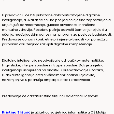
U predavanju će biti prikazane
dobrobiti razvijene digitalne
inteligencije, a ukazat će se i na posljedice njezina zapostavljanja,
uključujući
dezinformacije, gubitak privatnosti i narušeno
mentalno zdravlje. Posebnu pažnju posvetit ćemo njenoj ulozi
u
učenju, međuljudskim odnosima i pripremi za poslove budućnosti.
Predavanje donosi i konkretne primjere
aktivnosti koji pomažu u
prirodnim okruženjima razvijati digitalne kompetencije.
Digitalna inteligencija
neodvojiva je od logičko-matematičke,
lingvističke, interpersonalne i intrapersonalne. Dok je umjetna
inteligencija usmjerena na analitiku i prepoznavanje uzoraka,
ljudska inteligencija ostaje višedimenzionalna
i cjelovita,
nezamjenjiva u području empatije, etike i kreativnosti.
Predavanje će održati Kristina Slišurić i Valentina Blašković.
Kristina Slišurić
je učiteljica savjetnica informatike u OŠ Matija