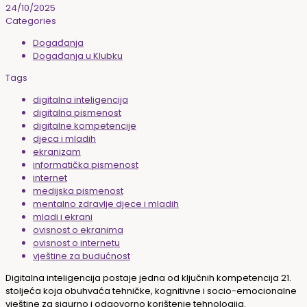
24/10/2025
Categories
Događanja
Događanja u Klubku
Tags
digitalna inteligencija
digitalna pismenost
digitalne kompetencije
djeca i mladih
ekranizam
informatička pismenost
internet
medijska pismenost
mentalno zdravlje djece i mladih
mladi i ekrani
ovisnost o ekranima
ovisnost o internetu
vještine za budućnost
Digitalna inteligencija postaje jedna od ključnih kompetencija 21.
stoljeća koja obuhvaća tehničke, kognitivne
i socio-emocionalne
vještine za sigurno i odgovorno korištenje tehnologija.