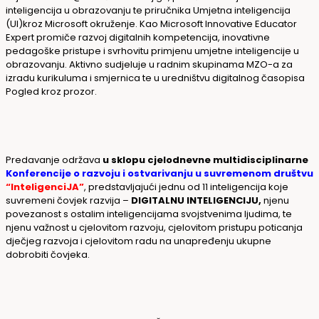
inteligencija u obrazovanju te priručnika
Umjetna inteligencija
(UI)
kroz Microsoft okruženje
. Kao Microsoft Innovative Educator
Expert promiče razvoj digitalnih kompetencija, inovativne
pedagoške pristupe i svrhovitu primjenu umjetne inteligencije u
obrazovanju. Aktivno sudjeluje u radnim skupinama MZO-a za
izradu kurikuluma i smjernica te u uredništvu digitalnog časopisa
Pogled kroz prozor.
Predavanje održava
u sklopu cjelodnevne multidisciplinarne
Konferencije o razvoju i ostvarivanju u suvremenom društvu
“InteligenciJA”
, predstavljajući jednu od 11 inteligencija koje
suvremeni čovjek razvija –
DIGITALNU
INTELIGENCIJU,
njenu
povezanost s ostalim inteligencijama svojstvenima ljudima, te
njenu važnost u cjelovitom razvoju, cjelovitom pristupu poticanja
dječjeg razvoja i cjelovitom radu na unapređenju ukupne
dobrobiti čovjeka.