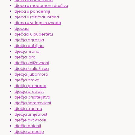
djeca u modernom društvu
djeca u pandemiji
djeca u razvodu braka
djeca u vrtlogu razvoda
dječaci
dječaci u pubertetu
dječja agresija
dječja debljina
dječja hrana
dječja igra
dječja književnost
dječja kralježnica
dječja ljubomora
dječja prava
dječja prehrana
dječja pretilost
dječja prijateljstva
dječja samosvijest
dječja trauma
dječja umjetnost
dječje aktivnosti
dječje bolesti
dječje emocije