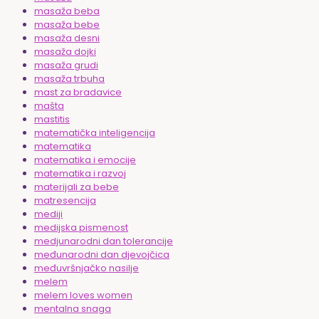
masaža beba
masaža bebe
masaža desni
masaža dojki
masaža grudi
masaža trbuha
mast za bradavice
mašta
mastitis
matematička inteligencija
matematika
matematika i emocije
matematika i razvoj
materijali za bebe
matresencija
mediji
medijska pismenost
medjunarodni dan tolerancije
međunarodni dan djevojčica
međuvršnjačko nasilje
melem
melem loves women
mentalna snaga