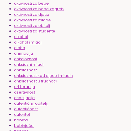
aktivnosti za bebe
aktivnosti za bebe zagreb
aktivnosti za djecu
aktivnosti za mlade
aktivnosti za obitelj
aktivnosti za studente
alkohol
alkohol i mladi
aloha
animacija
ankcioznost
anksiozni mladi
anksioznost
anksioznost kod djece i mladih
anksioznost u trudnoći
art terapija
asertivnost
asocijacije
autentični roditelji
autentičnost
autoritet
babica
babinjača