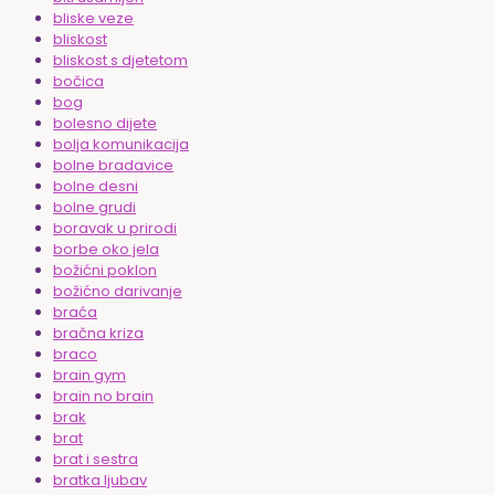
bliske veze
bliskost
bliskost s djetetom
bočica
bog
bolesno dijete
bolja komunikacija
bolne bradavice
bolne desni
bolne grudi
boravak u prirodi
borbe oko jela
božićni poklon
božićno darivanje
braća
bračna kriza
braco
brain gym
brain no brain
brak
brat
brat i sestra
bratka ljubav