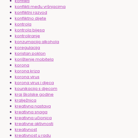
konflikti
konflikti među vršnjacima
konfliktni razvod
konfliktno dijete
kontrola
kontrola bijesa
kontroliranje
konzumacija alkohola
koregulacija
koristan poklon
korištenje mobitela
korona
korona kriza
korona virus
korona virus i djeca
kounikacija s djecom
kraj školske godine
kralježnica
kreativna nastava
kreativna snaga
kreativna učionica
kreativne aktivnosti
kreativnost
kreativnost u radu