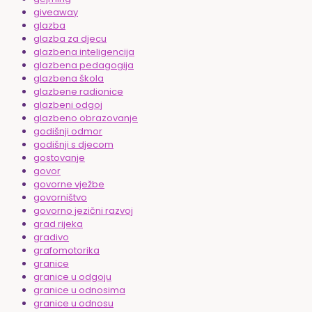
giveaway
glazba
glazba za djecu
glazbena inteligencija
glazbena pedagogija
glazbena škola
glazbene radionice
glazbeni odgoj
glazbeno obrazovanje
godišnji odmor
godišnji s djecom
gostovanje
govor
govorne vježbe
govorništvo
govorno jezični razvoj
grad rijeka
gradivo
grafomotorika
granice
granice u odgoju
granice u odnosima
granice u odnosu