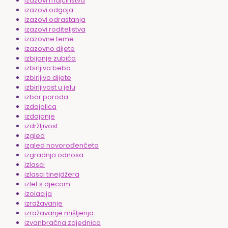
izazovi majčinstva
izazovi odgoja
izazovi odrastanja
izazovi roditeljstva
izazovne teme
izazovno dijete
izbijanje zubića
izbirljiva beba
izbirljivo dijete
izbirljivost u jelu
izbor poroda
izdajalica
izdajanje
izdržljivost
izgled
izgled novorođenčeta
izgradnja odnosa
izlasci
izlasci tinejdžera
izlet s djecom
izolacija
izražavanje
izražavanje mišljenja
izvanbračna zajednica