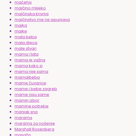
maćeha
majčino mlijeko
majčinska krivnja
majčinstvo me ne ispunjava
majka
majke
mala beba
mala djeca
male stvari
mama i tata
mama je važna
mama kako si
mama nije sama
mamaibeba
mame čuvarice
mame i bebe zagreb
mame nisu same
mamin izbor
mamine potrebe
manjak sna
marama
marama za nošenje
Marshall Rosenberg
masaža