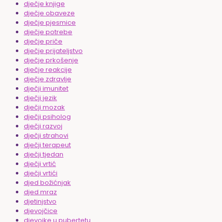
dječje knjige
dječje obaveze
dječje pjesmice
dječje potrebe
dječje priče
dječje prijateljstvo
dječje prkošenje
dječje reakcije
dječje zdravlje
dječji imunitet
dječji jezik
dječji mozak
dječji psiholog
dječji razvoj
dječji strahovi
dječji terapeut
dječji tjedan
dječji vrtić
dječji vrtići
djed božićnjak
djed mraz
djetinjstvo
djevojčice
djevojke u pubertetu