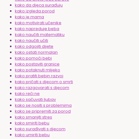
kako da djeca surađuju
kako izgleda porod
kako je mama
kako motivirati učenike
kako napreduje beba
kako naučiti matematiku
kako naučiti učiti
kako odgojiti dijete
kako ostati normalan
kako pomoći bebi
kako postaviti granice
kako potaknuti mlijeko
kako pratiti bebin razvoj
kako pričati s djecom o smrti
kako razgovarati s djecom
kako reći ne
kako sačuvati ljubav
kako se nositi s problemima
kako se pripremiti za porod
kako smanjiti stres
kako smiriti bebu
kako surađivati s djecom
kako umiriti bebu