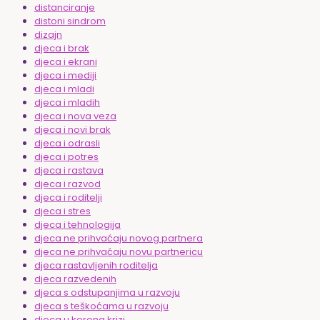
distanciranje
distoni sindrom
dizajn
djeca i brak
djeca i ekrani
djeca i mediji
djeca i mladi
djeca i mladih
djeca i nova veza
djeca i novi brak
djeca i odrasli
djeca i potres
djeca i rastava
djeca i razvod
djeca i roditelji
djeca i stres
djeca i tehnologija
djeca ne prihvaćaju novog partnera
djeca ne prihvaćaju novu partnericu
djeca rastavljenih roditelja
djeca razvedenih
djeca s odstupanjima u razvoju
djeca s teškoćama u razvoju
djeca u korona krizi