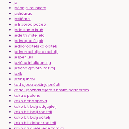
ja
jačanje imuniteta
jasličarac
jasličarci
je li porod počeo
jede samo kruh
jede tri vrste jela
jednogodišnjak
jednoroditeljska obitelj
jednoroditeljske obitelji
jesper juul
jezična inteligencija
jezično govorni razvoj
jezik
jezik ljubavi
kad djeca počinju pričati
kada upoznati dijete s novim partnerom
kaka u pelenu
kako beba spava
kako biti bolji odgojitelj
kako biti bolji roditelj
kako biti bolji učitelj
kako biti dobar roditelj
kako da dijete jede zdravo