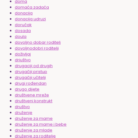
doma
domaća zadaća
donacija
donacija udruzi
doručak
dosada
doula
dovoljno dobar roditelj
dovoljnodobri roditelji
doživljaj
driuštvo
drugaciji od drugih
drugačiji pristup
drugačiji učitelji
drugi rođendan
drugo dijete
društvene mreže
društveni konstrukt
društvo
druženje
druženje za mame
druženje za mame i bebe
druženje za mlade
druženje za roditelje