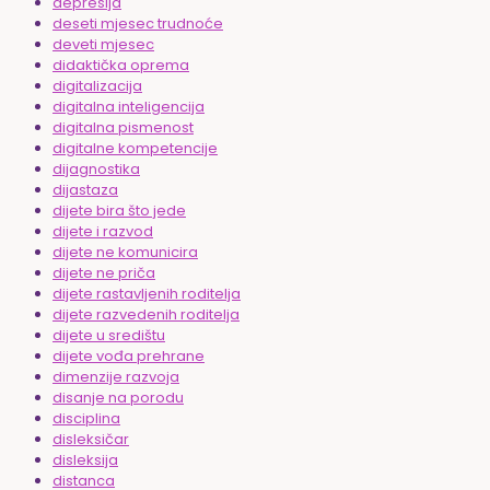
depresija
deseti mjesec trudnoće
deveti mjesec
didaktička oprema
digitalizacija
digitalna inteligencija
digitalna pismenost
digitalne kompetencije
dijagnostika
dijastaza
dijete bira što jede
dijete i razvod
dijete ne komunicira
dijete ne priča
dijete rastavljenih roditelja
dijete razvedenih roditelja
dijete u središtu
dijete vođa prehrane
dimenzije razvoja
disanje na porodu
disciplina
disleksičar
disleksija
distanca