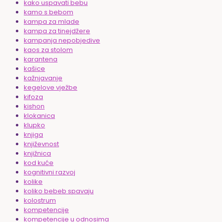
kako uspavati bebu
kamo s bebom
kampa za mlade
kampa za tinejdžere
kampanja nepobjedive
kaos za stolom
karantena
kašice
kažnjavanje
kegelove vježbe
kifoza
kishon
klokanica
klupko
knjiga
književnost
knjižnica
kod kuće
kognitivni razvoj
kolike
koliko bebeb spavaju
kolostrum
kompetencije
kompetencije u odnosima