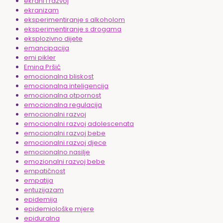
ekrani i razvoj
ekranizam
eksperimentiranje s alkoholom
eksperimentiranje s drogama
eksplozivno dijete
emancipacija
emi pikler
Emina Pršić
emocionalna bliskost
emocionalna inteligencija
emocionalna otpornost
emocionalna regulacija
emocionalni razvoj
emocionalni razvoj adolescenata
emocionalni razvoj bebe
emocionalni razvoj djece
emocionalno nasilje
emozionalni razvoj bebe
empatičnost
empatija
entuzijazam
epidemija
epidemiološke mjere
epiduralna