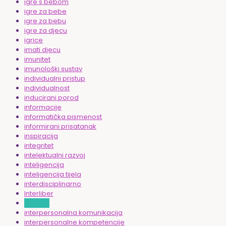
igre s bebom
igre za bebe
igre za bebu
igre za djecu
igrice
imati djecu
imunitet
imunološki sustav
individualni pristup
individualnost
inducirani porod
informacije
informatička pismenost
informirani prisatanak
inspiracija
integritet
intelektualni razvoj
inteligencija
inteligencija tijela
interdisciplinarno
Interliber
internet
interpersonalna komunikacija
interpersonalne kompetencije