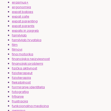
erasmus+
ergonomija
expat babies
expat cafe
expat parenting
expat parents
expats in zagreb
familylab
familylab hrvatska
film
filmovi
fina motorika
financijska neizvjesnost
financijski problemi
fizička aktivnost
fizioterapeut
fizioterapija
fleksibilnost
formiranje identiteta
fotografija
frfljanje
frustracija
funkcionalna medicina
gejming