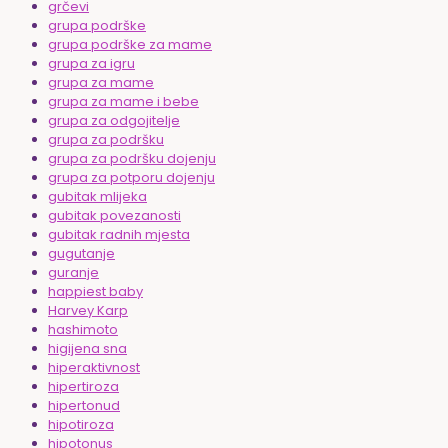
grčevi
grupa podrške
grupa podrške za mame
grupa za igru
grupa za mame
grupa za mame i bebe
grupa za odgojitelje
grupa za podršku
grupa za podršku dojenju
grupa za potporu dojenju
gubitak mlijeka
gubitak povezanosti
gubitak radnih mjesta
gugutanje
guranje
happiest baby
Harvey Karp
hashimoto
higijena sna
hiperaktivnost
hipertiroza
hipertonud
hipotiroza
hipotonus