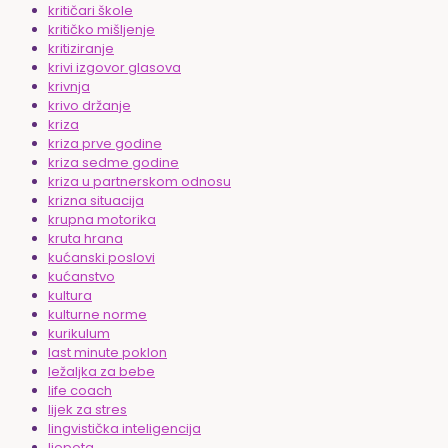
kritičari škole
kritičko mišljenje
kritiziranje
krivi izgovor glasova
krivnja
krivo držanje
kriza
kriza prve godine
kriza sedme godine
kriza u partnerskom odnosu
krizna situacija
krupna motorika
kruta hrana
kućanski poslovi
kućanstvo
kultura
kulturne norme
kurikulum
last minute poklon
ležaljka za bebe
life coach
lijek za stres
lingvistička inteligencija
ljepota