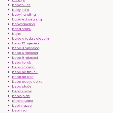
babinje
baby blues
baby cafe
baby handling
baby led weaning
babyhandling
baca hranu
bajke
bajke u radu s djecom
beba 12 mjeseci
beba 3 mjeseca
beba 6 mjeseci
beba 9 mjeseci
beba i brak
beba i mama
beba na trbuhu
beba ne sisa
beba odbija dojku
beba plače
beba spava
bebin plač
bebin pupak
bebin razvoj
bebin san