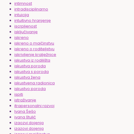
intimnost
intradisciplinarno
intuicija
intuitivno hranjenje
iscrpljenost
isključivanje
iskreno
iskreno o majčinstvu
iskreno o roditeljstvu
iskrivljenje kralježnice
iskustva iz rodilišta
iskustva poroda
iskustva s poroda
iskustva žena
iskustvena radionica
iskustvo poroda
ispiti
istraživanje
itrapersonalni razvoj
Ivana Šešo
ivana štulić
izaozvi dojenja
izazovi dojenja