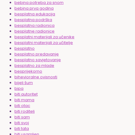
bebina potreba za snom
bebina prva godina
besplatna edukacija
besplatna podrška
besplatna radionica
besplatne radionice
besplatni materijali za učenike
besplatni materijali za učitelje
besplatno
besplatno predavanje
besplatno savjetovanje
besplatno za mlade
besprijekorno
bihevioralne ovisnosti
bijeli šum
bipa
biti autoritet
biti mama
biti otac
biti roditelj
biti sam
biti svoj
biti tata
biti usamljen