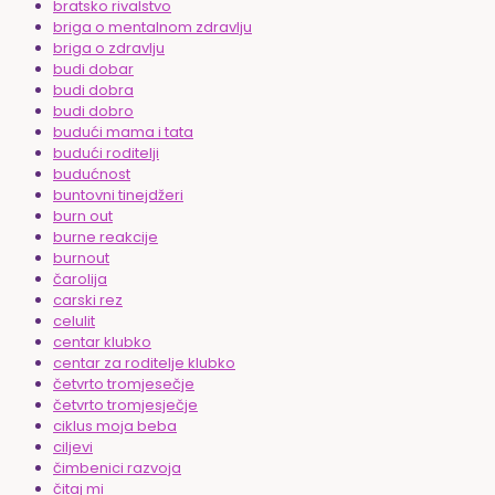
bratsko rivalstvo
briga o mentalnom zdravlju
briga o zdravlju
budi dobar
budi dobra
budi dobro
budući mama i tata
budući roditelji
budućnost
buntovni tinejdžeri
burn out
burne reakcije
burnout
čarolija
carski rez
celulit
centar klubko
centar za roditelje klubko
četvrto tromjesečje
četvrto tromjesječje
ciklus moja beba
ciljevi
čimbenici razvoja
čitaj mi