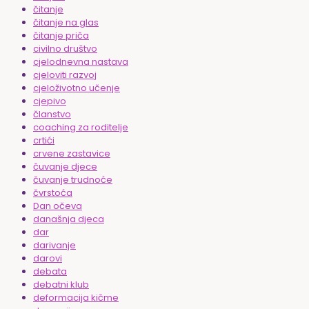
čitanje
čitanje na glas
čitanje priča
civilno društvo
cjelodnevna nastava
cjeloviti razvoj
cjeloživotno učenje
cjepivo
članstvo
coaching za roditelje
crtići
crvene zastavice
čuvanje djece
čuvanje trudnoće
čvrstoća
Dan očeva
današnja djeca
dar
darivanje
darovi
debata
debatni klub
deformacija kičme