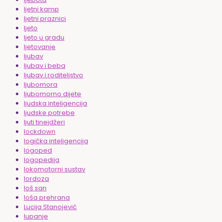
ljetni kamp
ljetni praznici
ljeto
ljeto u gradu
ljetovanje
ljubav
ljubav i beba
ljubav i roditeljstvo
ljubomora
ljubomorno dijete
ljudska inteligencija
ljudske potrebe
ljuti tinejdžeri
lockdown
logička inteligencija
logoped
logopedija
lokomotorni sustav
lordoza
loš san
loša prehrana
Lucija Stanojević
lupanje