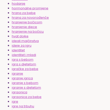
hodanje
hormonalne promjene
hrana za bebe
hrana za novorođenče
hranjenje bočicom
hranjenje djece
hranjenje na bočicu
hvat dojke
ideali majčinstva
ideje za igru
identitet
identitet i mladi
igra s bebom
igra s djetetom
igračke za bebe
igranje
igranje igrica
igranje s bebom
igranje s djetetom
igraonica
igraonica za bebe
igre
igre na trbuhu