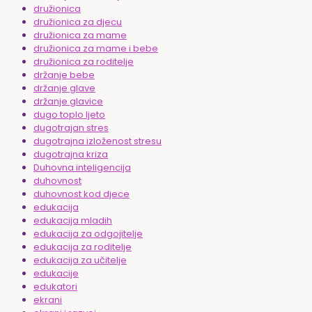
družionica
družionica za djecu
družionica za mame
družionica za mame i bebe
družionica za roditelje
držanje bebe
držanje glave
držanje glavice
dugo toplo ljeto
dugotrajan stres
dugotrajna izloženost stresu
dugotrajna kriza
Duhovna inteligencija
duhovnost
duhovnost kod djece
edukacija
edukacija mladih
edukacija za odgojitelje
edukacija za roditelje
edukacija za učitelje
edukacije
edukatori
ekrani