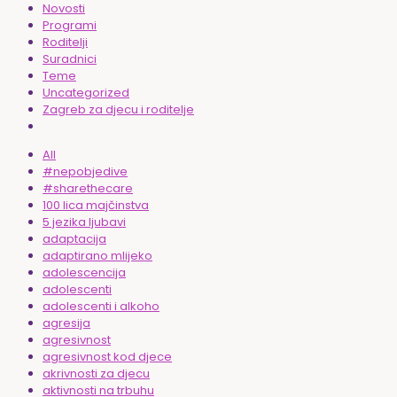
Novosti
Programi
Roditelji
Suradnici
Teme
Uncategorized
Zagreb za djecu i roditelje
All
#nepobjedive
#sharethecare
100 lica majčinstva
5 jezika ljubavi
adaptacija
adaptirano mlijeko
adolescencija
adolescenti
adolescenti i alkoho
agresija
agresivnost
agresivnost kod djece
akrivnosti za djecu
aktivnosti na trbuhu