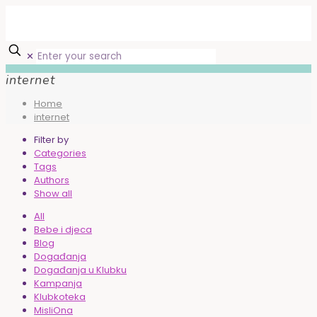
✕
internet
Home
internet
Filter by
Categories
Tags
Authors
Show all
All
Bebe i djeca
Blog
Događanja
Događanja u Klubku
Kampanja
Klubkoteka
MisliOna