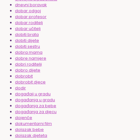
dnevni boravak
dobar odgoj
dobar profesor
dobar roditelj
dobar učitelj
dobiti brata
dobiti dijete
dobiti sestru
dobra mama
dobre namjere
dobri roditelji
dobro dijete
dobrobit
dobrobit djece
dodir
događaji u gradu
događanja u gradu
događanja za bebe
događanja za djecu
dojenče
dokumentarni film
dolazak bebe
dolazak djeteta