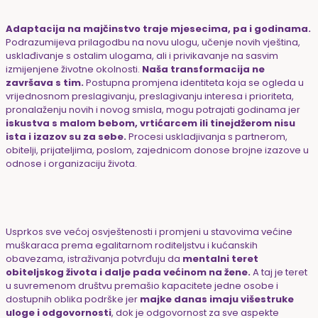
Adaptacija na majčinstvo traje mjesecima, pa i godinama.
Podrazumijeva prilagodbu na novu ulogu, učenje novih vještina,
usklađivanje s ostalim ulogama, ali i privikavanje na sasvim
izmijenjene životne okolnosti.
Naša transformacija ne
završava s tim.
Postupna promjena identiteta koja se ogleda u
vrijednosnom preslagivanju, preslagivanju interesa i prioriteta,
pronalaženju novih i novog smisla, mogu potrajati godinama jer
iskustva s malom bebom, vrtićarcem ili tinejdžerom nisu
ista i izazov su za sebe.
Procesi uskladjivanja s partnerom,
obitelji, prijateljima, poslom, zajednicom donose brojne izazove u
odnose i organizaciju života.
Usprkos sve većoj osvještenosti i promjeni u stavovima većine
muškaraca prema egalitarnom roditeljstvu i kućanskih
obavezama, istraživanja potvrđuju da
mentalni teret
obiteljskog života i dalje pada većinom na žene.
A taj je teret
u suvremenom društvu premašio kapacitete jedne osobe i
dostupnih oblika podrške jer
majke danas imaju višestruke
uloge i odgovornosti
, dok je odgovornost za sve aspekte