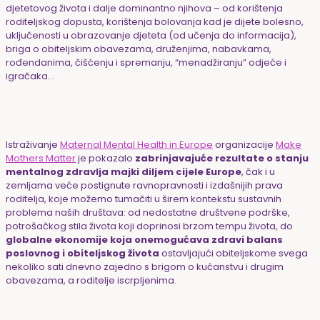
djetetovog života i dalje dominantno njihova – od korištenja
roditeljskog dopusta, korištenja bolovanja kad je dijete bolesno,
uključenosti u obrazovanje djeteta (od učenja do informacija),
briga o obiteljskim obavezama, druženjima, nabavkama,
rođendanima, čišćenju i spremanju, “menadžiranju” odjeće i
igračaka…
Istraživanje
Maternal Mental Health in Europe
organizacije
Make
Mothers Matter
je pokazalo
zabrinjavajuće rezultate o stanju
mentalnog zdravlja majki diljem cijele Europe
, čak i u
zemljama veće postignute ravnopravnosti i izdašnijih prava
roditelja, koje možemo tumačiti u širem kontekstu sustavnih
problema naših društava: od nedostatne društvene podrške,
potrošačkog stila života koji doprinosi brzom tempu života, do
globalne ekonomije koja onemogućava zdravi balans
poslovnog i obiteljskog života
ostavljajući obiteljskome svega
nekoliko sati dnevno zajedno s brigom o kućanstvu i drugim
obavezama, a roditelje iscrpljenima.