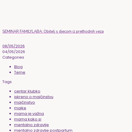
SEMINAR FAMILYLABA: Obitelj s djecom iz prethodnih veza
08/05/2026
04/05/2026
Categories
Blog
Teme
Tags
centar klubko
iskreno o majčinstvu
majčinstvo
majke
mama je važna
mama kako si
mentalno zdravlje
mentalno zdravlje postpartum