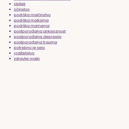
obitelj
očinstvo
podrška majčinstvu
podrška majkama
podrška mamama
postporođajna anksioznost
postporođajna depresija
postporođajna trauma
potrebno je selo
roditeljstvo
zdravlje majki