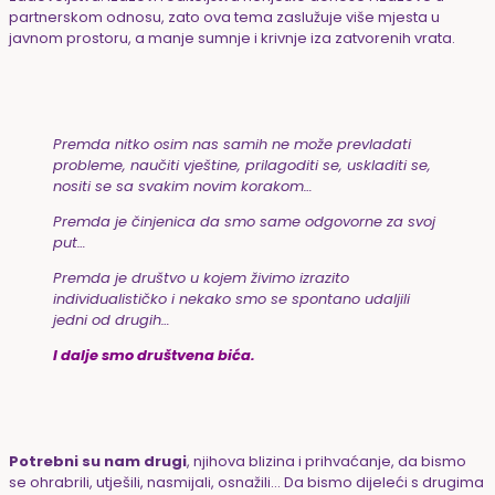
partnerskom odnosu, zato ova tema zaslužuje više mjesta u
javnom prostoru, a manje sumnje i krivnje iza zatvorenih vrata.
Premda nitko osim nas samih ne može prevladati
probleme, naučiti vještine, prilagoditi se, uskladiti se,
nositi se sa svakim novim korakom…
Premda je činjenica da smo same odgovorne za svoj
put…
Premda je društvo u kojem živimo izrazito
individualističko i nekako smo se spontano udaljili
jedni od drugih…
I dalje smo društvena bića.
Potrebni su nam drugi
, njihova blizina i prihvaćanje, da bismo
se ohrabrili, utješili, nasmijali, osnažili… Da bismo dijeleći s drugima