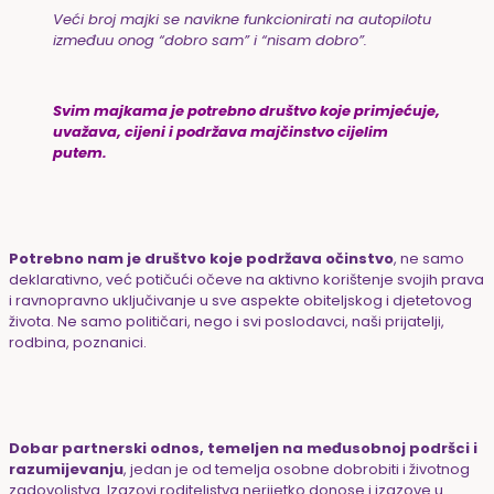
Veći broj majki se navikne funkcionirati na autopilotu
izmeđuu onog “dobro sam” i “nisam dobro”.
Svim majkama je potrebno društvo koje primjećuje,
uvažava, cijeni i podržava majčinstvo cijelim
putem.
Potrebno nam je društvo koje podržava očinstvo
, ne samo
deklarativno, već potičući očeve na aktivno korištenje svojih prava
i ravnopravno uključivanje u sve aspekte obiteljskog i djetetovog
života. Ne samo političari, nego i svi poslodavci, naši prijatelji,
rodbina, poznanici.
Dobar partnerski odnos, temeljen na međusobnoj podršci i
razumijevanju
, jedan je od temelja osobne dobrobiti i životnog
zadovoljstva. Izazovi roditeljstva nerijetko donose i izazove u