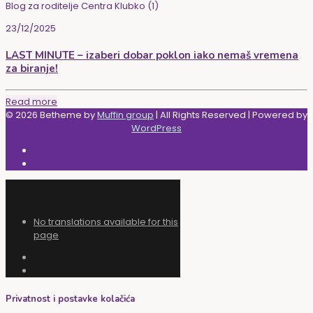
Blog za roditelje Centra Klubko (1)
23/12/2025
LAST MINUTE – izaberi dobar poklon iako nemaš vremena
za biranje!
Read more
© 2026 Betheme by
Muffin group
| All Rights Reserved | Powered by
WordPress
No translations available for this
page
Privatnost i postavke kolačića