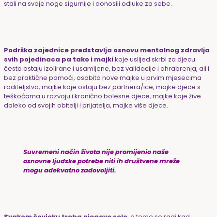
stali na svoje noge sigurnije i donosili odluke za sebe.
Podrška zajednice predstavlja osnovu mentalnog zdravlja
svih pojedinaca pa tako i majki
koje uslijed skrbi za djecu
često ostaju izolirane i usamljene, bez validacije i ohrabrenja, ali i
bez praktične pomoći, osobito nove majke u prvim mjesecima
roditeljstva, majke koje ostaju bez partnera/ice, majke djece s
teškoćama u razvoju i kronično bolesne djece, majke koje žive
daleko od svojih obitelji i prijatelja, majke više djece.
Suvremeni način života nije promijenio naše
osnovne ljudske potrebe niti ih društvene mreže
mogu adekvatno zadovoljiti.
Svakom čovjeku treba njegovo selo
, o tome se radi kad