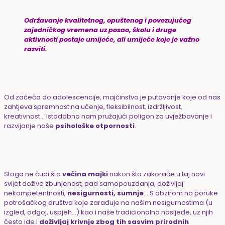
Održavanje kvalitetnog, opuštenog i povezujućeg
zajedničkog vremena uz posao, školu i druge
aktivnosti postaje umijeće, ali umijeće koje je važno
razviti.
Od začeća do adolescencije, majčinstvo je putovanje koje od nas
zahtjeva spremnost na učenje, fleksibilnost, izdržljivost,
kreativnost… istodobno nam pružajući poligon za uvježbavanje i
razvijanje naše
psihološke otpornosti
.
Stoga ne čudi što
većina majki
nakon što zakorače u taj novi
svijet dožive zbunjenost, pad samopouzdanja, doživljaj
nekompetentnosti,
nesigurnosti, sumnje
… S obzirom na poruke
potrošačkog društva koje zarađuje na našim nesigurnostima (u
izgled, odgoj, uspjeh…) kao i naše tradicionalno nasljeđe, uz njih
često ide i
doživljaj krivnje zbog tih sasvim prirodnih