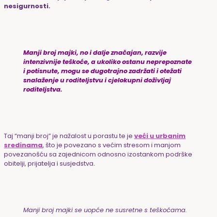
nesigurnosti.
Manji broj majki, no i dalje značajan, razvije
intenzivnije teškoće, a ukoliko ostanu neprepoznate
i potisnute, mogu se dugotrajno zadržati i otežati
snalaženje u roditeljstvu i cjelokupni doživljaj
roditeljstva.
Taj “manji broj” je nažalost u porastu te je
veći u urbanim
sredinama
, što je povezano s većim stresom i manjom
povezanošću sa zajednicom odnosno izostankom podrške
obitelji, prijatelja i susjedstva.
Manji broj majki se uopće ne susretne s teškoćama.