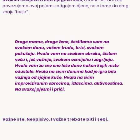
povezujemo ovaj pojam s odgojem djece, ne o tome da drug
znaju “bolje”.
Drage mame, drage žene, čestitamo vam na
svakom danu, vašem trudu, brizi, svakom
pokušaju. Hvala vam na svakom obroku, čistom
vešu i, još važnije, svakom osmijehu i zagrljaju.
Hvala vam za sve one loše dane nakon kojih niste
odustale. Hvala na svim danima kad je igra bila
važnija od sjajne kuće. Hvala na svim
improviziranim obrocima, izlascima, aktivnostima.
Na svakoj pjesmi i priči.
Važne ste. Neopisivo. I važne trebate biti i sebi.