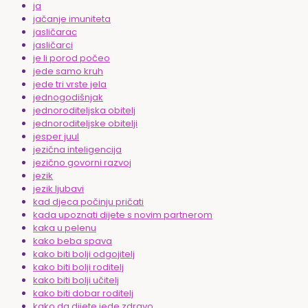
ja
jačanje imuniteta
jasličarac
jasličarci
je li porod počeo
jede samo kruh
jede tri vrste jela
jednogodišnjak
jednoroditeljska obitelj
jednoroditeljske obitelji
jesper juul
jezična inteligencija
jezično govorni razvoj
jezik
jezik ljubavi
kad djeca počinju pričati
kada upoznati dijete s novim partnerom
kaka u pelenu
kako beba spava
kako biti bolji odgojitelj
kako biti bolji roditelj
kako biti bolji učitelj
kako biti dobar roditelj
kako da dijete jede zdravo