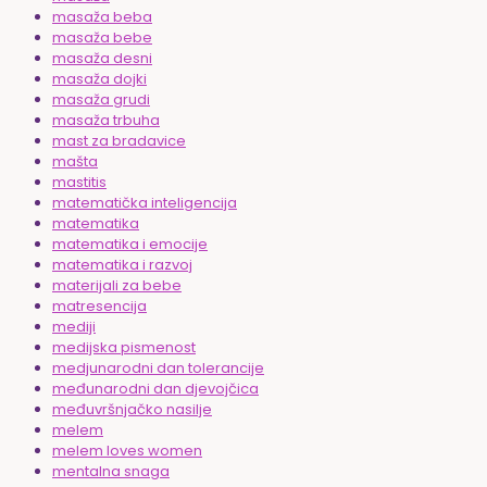
masaža beba
masaža bebe
masaža desni
masaža dojki
masaža grudi
masaža trbuha
mast za bradavice
mašta
mastitis
matematička inteligencija
matematika
matematika i emocije
matematika i razvoj
materijali za bebe
matresencija
mediji
medijska pismenost
medjunarodni dan tolerancije
međunarodni dan djevojčica
međuvršnjačko nasilje
melem
melem loves women
mentalna snaga