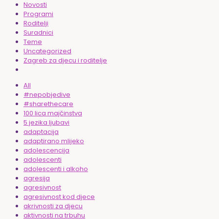
Novosti
Programi
Roditelji
Suradnici
Teme
Uncategorized
Zagreb za djecu i roditelje
All
#nepobjedive
#sharethecare
100 lica majčinstva
5 jezika ljubavi
adaptacija
adaptirano mlijeko
adolescencija
adolescenti
adolescenti i alkoho
agresija
agresivnost
agresivnost kod djece
akrivnosti za djecu
aktivnosti na trbuhu