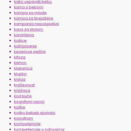
kako uspavati bebu
kamo s bebom
kampa za mlade
kampa za tinejdžere
kampanja nepobjedive
kaos za stolom
karantena
kašice
kažnjavanje
kegelove vježbe
kifoza
kishon
klokanica
klupko
knjiga
književnost
knjižnica
kod kuće
kognitivni razvoj
kolike
koliko bebeb spavaju
kolostrum
kompetencije
kompetencije u odnosima