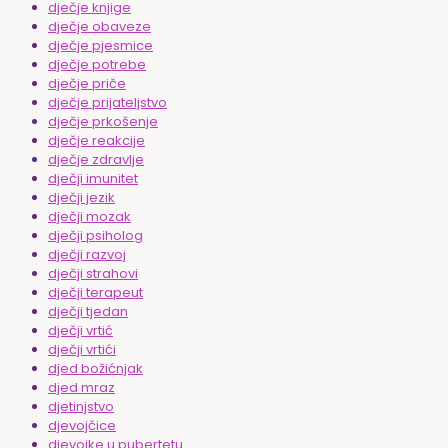
dječje knjige
dječje obaveze
dječje pjesmice
dječje potrebe
dječje priče
dječje prijateljstvo
dječje prkošenje
dječje reakcije
dječje zdravlje
dječji imunitet
dječji jezik
dječji mozak
dječji psiholog
dječji razvoj
dječji strahovi
dječji terapeut
dječji tjedan
dječji vrtić
dječji vrtići
djed božićnjak
djed mraz
djetinjstvo
djevojčice
djevojke u pubertetu