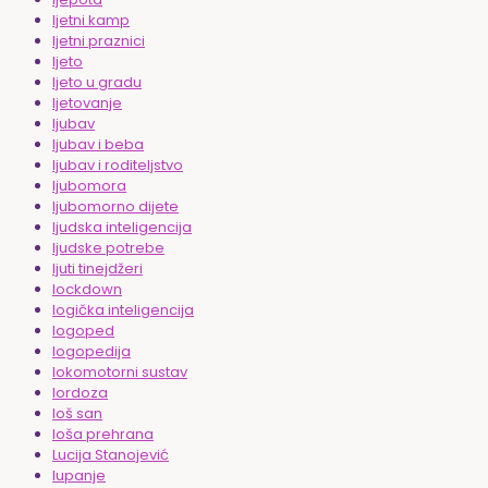
ljetni kamp
ljetni praznici
ljeto
ljeto u gradu
ljetovanje
ljubav
ljubav i beba
ljubav i roditeljstvo
ljubomora
ljubomorno dijete
ljudska inteligencija
ljudske potrebe
ljuti tinejdžeri
lockdown
logička inteligencija
logoped
logopedija
lokomotorni sustav
lordoza
loš san
loša prehrana
Lucija Stanojević
lupanje