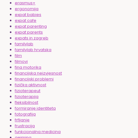
erasmus+
ergonomija
expat babies
expat cafe
expat parenting
expat parents
expats in zagreb
familylab
familylab hrvatska
film
filmovi
fina motorika
financijska neizvjesnost
financijski problemi
fizička aktivnost
fizioterapeut
fizioterapija
fleksibilnost
formiranje identiteta
fotografija
frfljanje
frustracija
funkcionalna medicina
gejming