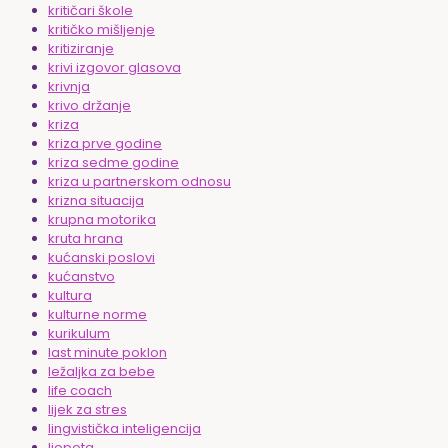
kritičari škole
kritičko mišljenje
kritiziranje
krivi izgovor glasova
krivnja
krivo držanje
kriza
kriza prve godine
kriza sedme godine
kriza u partnerskom odnosu
krizna situacija
krupna motorika
kruta hrana
kućanski poslovi
kućanstvo
kultura
kulturne norme
kurikulum
last minute poklon
ležaljka za bebe
life coach
lijek za stres
lingvistička inteligencija
ljepota