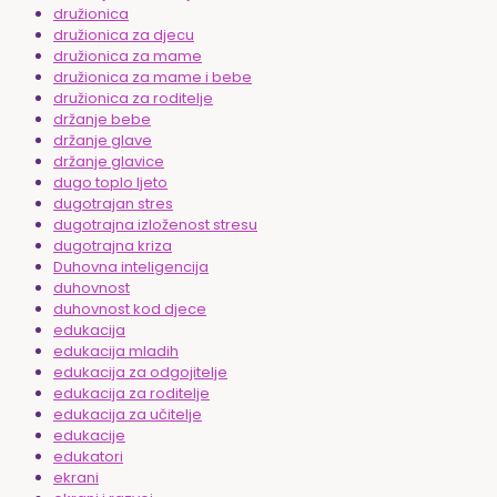
družionica
družionica za djecu
družionica za mame
družionica za mame i bebe
družionica za roditelje
držanje bebe
držanje glave
držanje glavice
dugo toplo ljeto
dugotrajan stres
dugotrajna izloženost stresu
dugotrajna kriza
Duhovna inteligencija
duhovnost
duhovnost kod djece
edukacija
edukacija mladih
edukacija za odgojitelje
edukacija za roditelje
edukacija za učitelje
edukacije
edukatori
ekrani