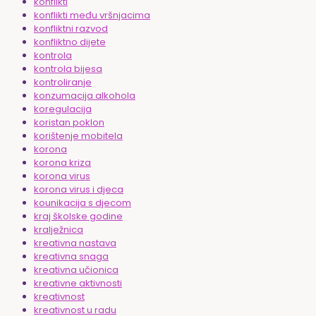
konflikti
konflikti među vršnjacima
konfliktni razvod
konfliktno dijete
kontrola
kontrola bijesa
kontroliranje
konzumacija alkohola
koregulacija
koristan poklon
korištenje mobitela
korona
korona kriza
korona virus
korona virus i djeca
kounikacija s djecom
kraj školske godine
kralježnica
kreativna nastava
kreativna snaga
kreativna učionica
kreativne aktivnosti
kreativnost
kreativnost u radu