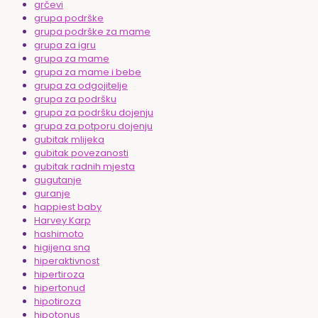
grčevi
grupa podrške
grupa podrške za mame
grupa za igru
grupa za mame
grupa za mame i bebe
grupa za odgojitelje
grupa za podršku
grupa za podršku dojenju
grupa za potporu dojenju
gubitak mlijeka
gubitak povezanosti
gubitak radnih mjesta
gugutanje
guranje
happiest baby
Harvey Karp
hashimoto
higijena sna
hiperaktivnost
hipertiroza
hipertonud
hipotiroza
hipotonus