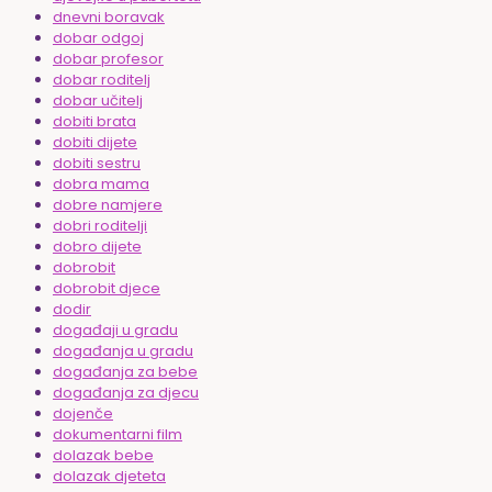
dnevni boravak
dobar odgoj
dobar profesor
dobar roditelj
dobar učitelj
dobiti brata
dobiti dijete
dobiti sestru
dobra mama
dobre namjere
dobri roditelji
dobro dijete
dobrobit
dobrobit djece
dodir
događaji u gradu
događanja u gradu
događanja za bebe
događanja za djecu
dojenče
dokumentarni film
dolazak bebe
dolazak djeteta