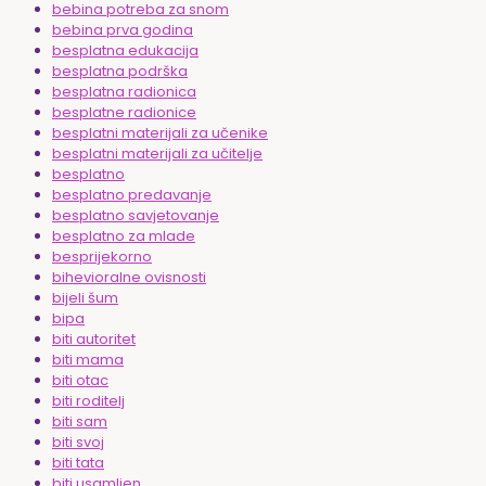
bebina potreba za snom
bebina prva godina
besplatna edukacija
besplatna podrška
besplatna radionica
besplatne radionice
besplatni materijali za učenike
besplatni materijali za učitelje
besplatno
besplatno predavanje
besplatno savjetovanje
besplatno za mlade
besprijekorno
bihevioralne ovisnosti
bijeli šum
bipa
biti autoritet
biti mama
biti otac
biti roditelj
biti sam
biti svoj
biti tata
biti usamljen