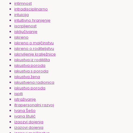
intimnost
intradisciplinarno
intuicija
intuitivno hranjenje
iscrpljenost
isključivanje
iskreno
iskreno o majčinstvu
iskreno o roditeljstvu
iskrivljenje kralježnice
iskustva iz rodilišta
iskustva poroda
iskustva s poroda
iskustva žena
iskustvena radionica
iskustvo poroda
ispiti
istraživanje
itrapersonalni razvoj
Ivana Šešo
ivana štulić
izaozvi dojenja
izazovi dojenja