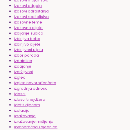
izazovi majčinstva
izazovi odgoja
izazovi odrastanja
izazovi roditeljstva
izazovne teme
izazovno dijete
izbijanje zubića
izbirljiva beba
izbirljivo dijete
izbirljivost u jelu
izbor poroda
izdajalica
izdajanje
izdržljivost
izgled
izgled novorođenčeta
izgradnja odnosa
izlasci
izlasci tinejdžera
izlet s djecom
izolacija
izražavanje
izražavanje mišljenja
izvanbračna zajednica