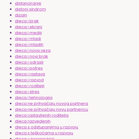
distanciranje
distoni sindrom
dizajn
djeca i brak
djeca i ekrani
djeca i mediji
djeca i mladi
djeca i mladih
djeca i nova veza
djeca i novi brak
djeca i odrasli
djeca i potres
djeca i rastava
djeca i razvod
djeca i roditelji
djeca i stres
djeca i tehnologija
djeca ne prihvaćaju novog partnera
djeca ne prihvaćaju novu partnericu
djeca rastavljenih roditelja
djeca razvedenih
djeca s odstupanjima u razvoju
djeca s teškoćama u razvoju
djeca u korona krizi