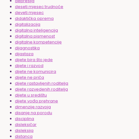
depresija
deseti mjesec trudnoće
deveti mjesec
didaktička oprema
digitalizacija
digitalna inteligencija
digitalna pismenost
digitalne kompetencije
dijagnostika
dijastaza
dijete bira što jede
dijete i razvod
dijete ne komunicira
dijete ne priča
dijete rastavljenih roditelja
dijete razvedenih roditelja
dijete u središtu
dijete vođa prehrane
dimenzije razvoja
disanje na porodu
disciplina
disleksičar
disleksija
distanca