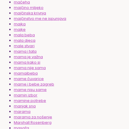
maćeha
majčino mlijeko
majčinska krivnja
majčinstvo me ne ispunjava
majka
majke
mala beba
mala djeca
male stvari
mama i tata
mama je važna
mama kako si
mama nije sama
mamaibeba
mame čuvarice
mame i bebe zagreb
mame nisu same
mamin izbor
mamine potrebe
manjak sna
marama
marama za nošenje
Marshall Rosenberg
masaža