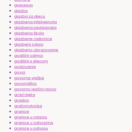
giveaway
glazba
glazba za djecu
glazbena inteligencija
glazbena pedagogija
glazbena škola
glazbene radionice
glazbeni odgoj
glazbeno obrazovanje
godišnji odmor
godišnji s djecom
gostovanje
govor
govorne vježbe
govorništvo
govorno jezični razvoj
grad rijeka
gradivo
grafomotorika
granice
granice u odgoju
granice u odnosima
granice u odnosu