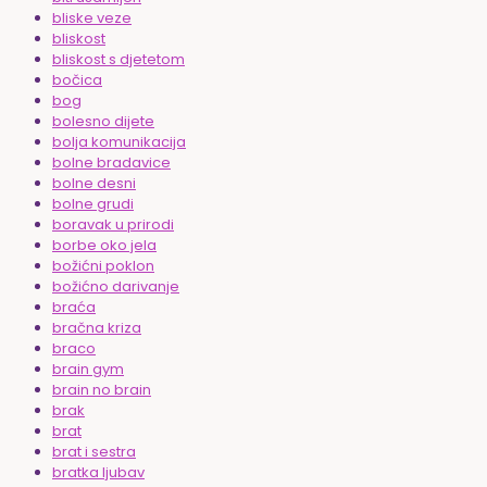
bliske veze
bliskost
bliskost s djetetom
bočica
bog
bolesno dijete
bolja komunikacija
bolne bradavice
bolne desni
bolne grudi
boravak u prirodi
borbe oko jela
božićni poklon
božićno darivanje
braća
bračna kriza
braco
brain gym
brain no brain
brak
brat
brat i sestra
bratka ljubav