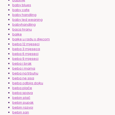
babinje
baby blues
baby cafe
baby handling
baby led weaning
babyhandling
baca hranu
bajke
bajke u radu s djecom
beba 12 mjeseci
beba 3 mjeseca
beba 6 mjeseci
beba 9 mjeseci
beba i brak
beba i mama
beba na trbuhu
beba ne sisa
beba odbija dojku
beba plače
beba spava
bebin plač
bebin pupak
bebin razvoj
bebin san