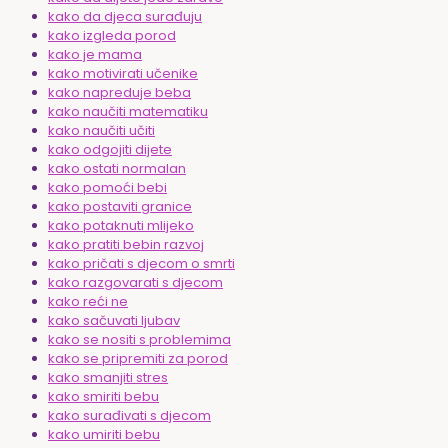
kako da djeca surađuju
kako izgleda porod
kako je mama
kako motivirati učenike
kako napreduje beba
kako naučiti matematiku
kako naučiti učiti
kako odgojiti dijete
kako ostati normalan
kako pomoći bebi
kako postaviti granice
kako potaknuti mlijeko
kako pratiti bebin razvoj
kako pričati s djecom o smrti
kako razgovarati s djecom
kako reći ne
kako sačuvati ljubav
kako se nositi s problemima
kako se pripremiti za porod
kako smanjiti stres
kako smiriti bebu
kako surađivati s djecom
kako umiriti bebu