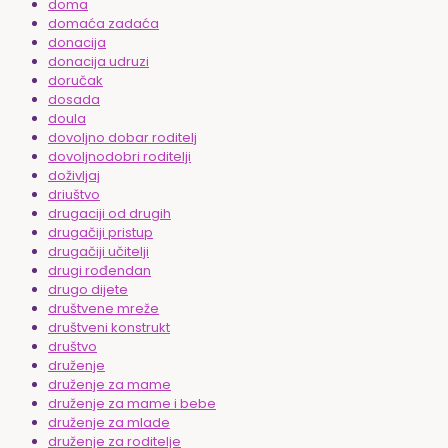
doma
domaća zadaća
donacija
donacija udruzi
doručak
dosada
doula
dovoljno dobar roditelj
dovoljnodobri roditelji
doživljaj
driuštvo
drugaciji od drugih
drugačiji pristup
drugačiji učitelji
drugi rođendan
drugo dijete
društvene mreže
društveni konstrukt
društvo
druženje
druženje za mame
druženje za mame i bebe
druženje za mlade
druženje za roditelje