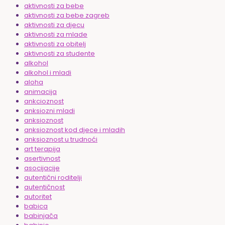
aktivnosti za bebe
aktivnosti za bebe zagreb
aktivnosti za djecu
aktivnosti za mlade
aktivnosti za obitelj
aktivnosti za studente
alkohol
alkohol i mladi
aloha
animacija
ankcioznost
anksiozni mladi
anksioznost
anksioznost kod djece i mladih
anksioznost u trudnoći
art terapija
asertivnost
asocijacije
autentični roditelji
autentičnost
autoritet
babica
babinjača