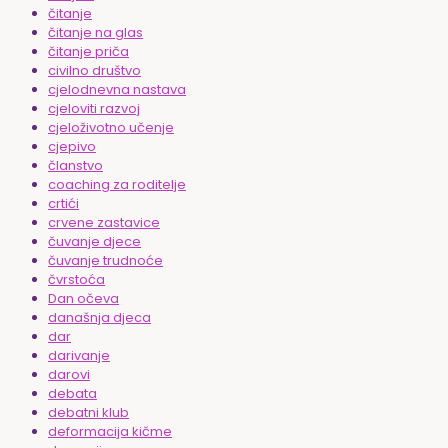
čitanje
čitanje na glas
čitanje priča
civilno društvo
cjelodnevna nastava
cjeloviti razvoj
cjeloživotno učenje
cjepivo
članstvo
coaching za roditelje
crtići
crvene zastavice
čuvanje djece
čuvanje trudnoće
čvrstoća
Dan očeva
današnja djeca
dar
darivanje
darovi
debata
debatni klub
deformacija kičme