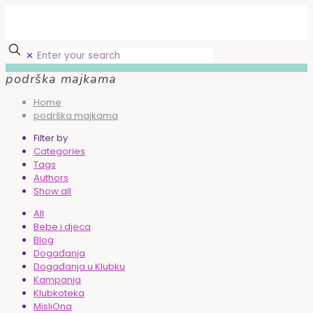
✕
podrška majkama
Home
podrška majkama
Filter by
Categories
Tags
Authors
Show all
All
Bebe i djeca
Blog
Događanja
Događanja u Klubku
Kampanja
Klubkoteka
MisliOna