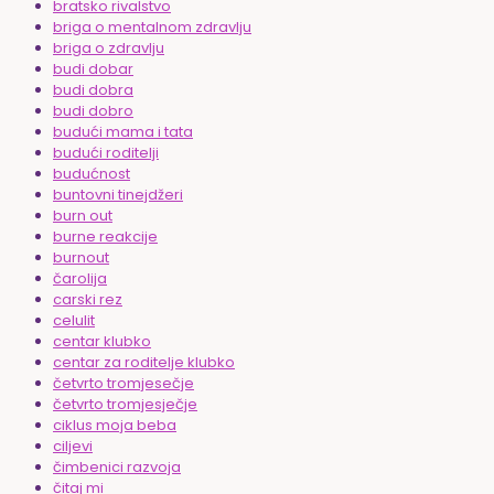
bratsko rivalstvo
briga o mentalnom zdravlju
briga o zdravlju
budi dobar
budi dobra
budi dobro
budući mama i tata
budući roditelji
budućnost
buntovni tinejdžeri
burn out
burne reakcije
burnout
čarolija
carski rez
celulit
centar klubko
centar za roditelje klubko
četvrto tromjesečje
četvrto tromjesječje
ciklus moja beba
ciljevi
čimbenici razvoja
čitaj mi