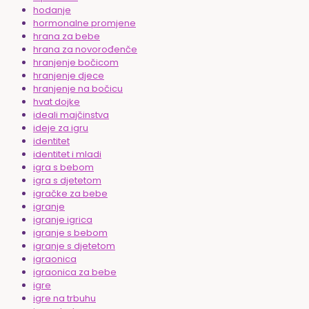
hodanje
hormonalne promjene
hrana za bebe
hrana za novorođenče
hranjenje bočicom
hranjenje djece
hranjenje na bočicu
hvat dojke
ideali majčinstva
ideje za igru
identitet
identitet i mladi
igra s bebom
igra s djetetom
igračke za bebe
igranje
igranje igrica
igranje s bebom
igranje s djetetom
igraonica
igraonica za bebe
igre
igre na trbuhu