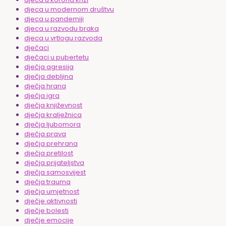
djeca u modernom društvu
djeca u pandemiji
djeca u razvodu braka
djeca u vrtlogu razvoda
dječaci
dječaci u pubertetu
dječja agresija
dječja debljina
dječja hrana
dječja igra
dječja književnost
dječja kralježnica
dječja ljubomora
dječja prava
dječja prehrana
dječja pretilost
dječja prijateljstva
dječja samosvijest
dječja trauma
dječja umjetnost
dječje aktivnosti
dječje bolesti
dječje emocije