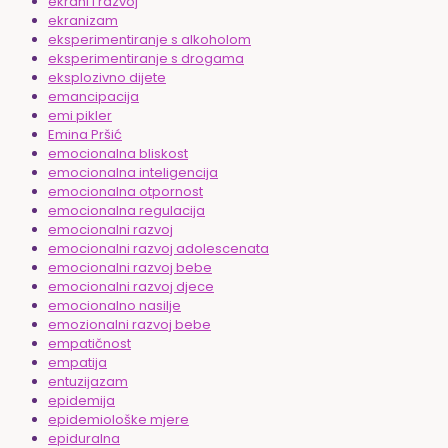
ekrani i razvoj
ekranizam
eksperimentiranje s alkoholom
eksperimentiranje s drogama
eksplozivno dijete
emancipacija
emi pikler
Emina Pršić
emocionalna bliskost
emocionalna inteligencija
emocionalna otpornost
emocionalna regulacija
emocionalni razvoj
emocionalni razvoj adolescenata
emocionalni razvoj bebe
emocionalni razvoj djece
emocionalno nasilje
emozionalni razvoj bebe
empatičnost
empatija
entuzijazam
epidemija
epidemiološke mjere
epiduralna