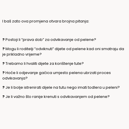
I baš zato ova promjena otvara brojna pitanja:
?
Postoji li “prava dob” za odvikavanje od pelene?
?
Mogu li roditelji “odviknuti” dijete od pelene kad oni smatraju da
je prikladno vrijeme?
?
Trebamo li hvaliti dijete za korištenje tute?
?
Hoće li odjevanje gaćica umjesto pelena ubrzati proces
odvikavanja?
?
Je li bolje istrenirati dijele na tutu nego imati todlera u peleni?
?
Je li važno što ranije krenuti s odvikavanjem od pelene?