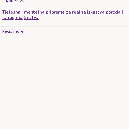
03/08/2026
Tjelesna i mentalna priprema za realna iskustva poroda i
ranog majčinstva
Read more