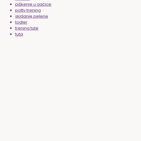
piškenje u gaćice
potty trening
skidanje pelene
todler
trening tute
tuta