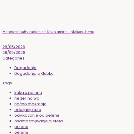
Happiest baby radionice: Kako umiriti uplakanu bebu
28/05/2026
28/05/2026
Categories
Događanja
Događanja u Klubku
Tags
kaka u pelenu
ne želi na wc
noćno mokrenje
odbijanje tute
odvikavanje od pelene
osamostaljivanje djeteta
pelena
pelene