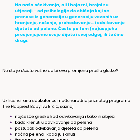
Na naša očekivanja, ali i bojazni, brojni su
utjecaji – od psihologije do običaja koji se
prenose iz generacije u generaciju vezanih uz
hranjenje, nošenje, prohodavanje… i odvikavanje
djeteta od pelene.
Često po tom (ne)uspjehu
procjenjujemo svoje dijete i svoj odgoj, ili to čine
drugi.
No što je
doista
važno da bi ova promjena prošla glatko?
Uz licenciranu edukatoricu međunarodno priznatog programa
The Happiest Baby Ivu Brčić, saznaj:
najčešće greške kod odvikavanja i kako ih izbjeći
kada krenuti u odvikavanje od pelena
postupak odvikavanja djeteta od pelena
noćna pelena i kada ju skinuti