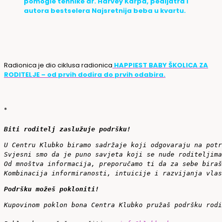
pomogle tehnike dr. Harvey Karpa, pedijatra i
autora bestselera Najsretnija beba u kvartu.
Radionica je dio ciklusa radionica
HAPPIEST BABY ŠKOLICA ZA
RODITELJE – od prvih dodira do prvih odabira.
*
Biti roditelj zaslužuje podršku!
U Centru Klubko biramo sadržaje koji odgovaraju na potr
Svjesni smo da je puno savjeta koji se nude roditeljima
Od mnoštva informacija, preporučamo ti da za sebe biraš
Kombinacija informiranosti, intuicije i razvijanja vlas
Podršku možeš pokloniti!