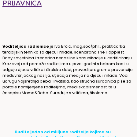
PRIJAVNICA
Voditeljica radionice
je Iva Brčić, mag.soc/phil., praktičarka
terapijskih tehnika za djecu i mlade, licencirana The Happiest
Baby savjetnica i trenerica nenasilne komunikacije u certificiranju.
Kroz svoj rad pomaže roditeljima u prvoj godini s bebom kao i u
odgoju djece vrtićke i školske dobi, provodi programe prevencije
međuvršnjačkog nasilja, utjecaja medija na djecu i mlade. Vodi
udrugu Najsretnija beba Hrvatska. Kao stručna suradnica piše za
portale namijenjene roditeljima, medijskapismenost, te u
časopisu Mama&Beba. Surađuje s vrtićima, školama.
Budite jedan od milijuna roditelja kojima su