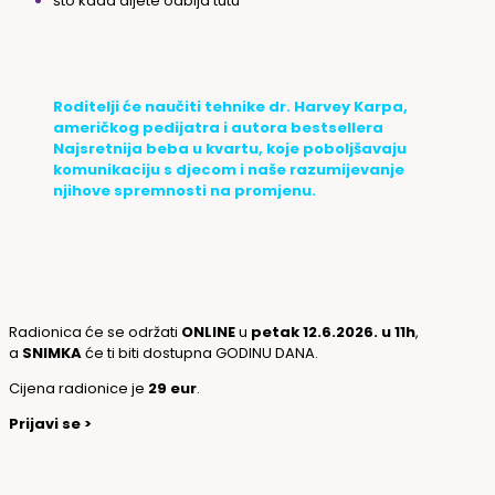
što kada dijete odbija tutu
Roditelji će naučiti tehnike dr. Harvey Karpa,
američkog pedijatra i autora bestsellera
Najsretnija beba u kvartu, koje poboljšavaju
komunikaciju s djecom i naše razumijevanje
njihove spremnosti na promjenu.
Radionica će se održati
ONLINE
u
petak 12.6.2026. u 11h
,
a
SNIMKA
će ti biti dostupna GODINU DANA.
Cijena radionice je
29 eur
.
Prijavi se >