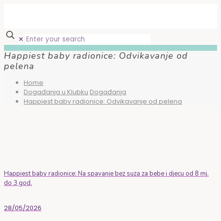
✕
Happiest baby radionice: Odvikavanje od
pelena
Home
Događanja u Klubku
Događanja
Happiest baby radionice: Odvikavanje od pelena
Happiest baby radionice: Na spavanje bez suza za bebe i djecu od 8 mj.
do 3 god.
28/05/2026