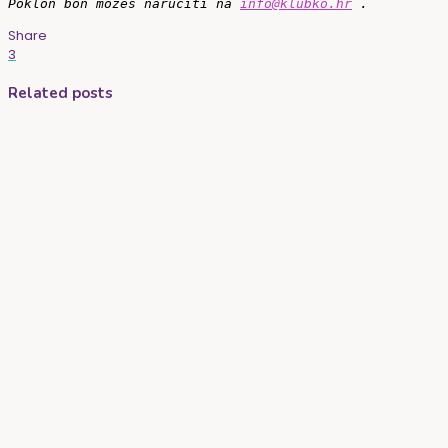
Poklon bon možeš naručiti na
info@klubko.hr
.
Share
3
Related posts