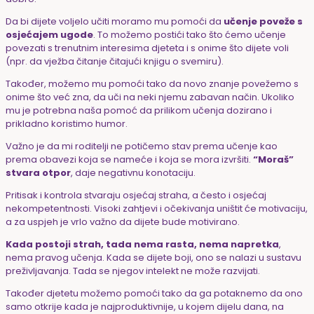
Da bi dijete voljelo učiti moramo mu pomoći da
učenje poveže s
osjećajem ugode
. To možemo postići tako što ćemo učenje
povezati s trenutnim interesima djeteta i s onime što dijete voli
(npr. da vježba čitanje čitajući knjigu o svemiru).
Također, možemo mu pomoći tako da novo znanje povežemo s
onime što već zna, da uči na neki njemu zabavan način. Ukoliko
mu je potrebna naša pomoć da prilikom učenja dozirano i
prikladno koristimo humor.
Važno je da mi roditelji ne potičemo stav prema učenje kao
prema obavezi koja se nameće i koja se mora izvršiti.
“Moraš”
stvara otpor
, daje negativnu konotaciju.
Pritisak i kontrola stvaraju osjećaj straha, a često i osjećaj
nekompetentnosti. Visoki zahtjevi i očekivanja uništit će motivaciju,
a za uspjeh je vrlo važno da dijete bude motivirano.
Kada postoji strah, tada nema rasta, nema napretka
,
nema pravog učenja. Kada se dijete boji, ono se nalazi u sustavu
preživljavanja. Tada se njegov intelekt ne može razvijati.
Također djetetu možemo pomoći tako da ga potaknemo da ono
samo otkrije kada je najproduktivnije, u kojem dijelu dana, na