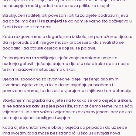
na neuspjeh moći gledati kao na novu priliku za uspjeh.
Biti uključen roditelj, biti povezan i biti tu za dijete podrazumijeva
da ga želimo
čuti i razumjeti
te da nam je važno što doživljava u
školi i kako se s time nosi.
Kada razgovaramo o događajima iz škole, mi pomažemo djetetu
da ih proradi, da ih njegov mozak procesuira, da shvati što se
dogodilo i da otpusti osjećaje koji su se pojavili.
Poticanjem na razmišljanje i rješavanje problema umjesto
nuđenja gotovih rješenja dajemo djetetu alate kako da se nosi s
teškim i izazovnim situacijama u školi.
Djeca su sposobna za izvanredne ideje i rješenja ako im mi
stvorimo uvjete za to, a to je da se osjećaju prihvaćeno i
povezano s nama, te da zaista vjerujemo u njihove kompetencije.
Stavljanjem naglaska na dijete i na to kako se ono
osjeća u školi,
a ne samo kakav uspjeh postiže
, razvijat ćemo temeljni osjećaj
vrijednosti. Ja sam važan i vrijedan takav kakav jesam, bez obzira
na moje ocjene i postignuti uspjeh.
Kada dijete unutar svoje obitelji osjeća da pripada i da uz sebe
ima svoj tim, tada može bez straha ići u školu i usvajati nova