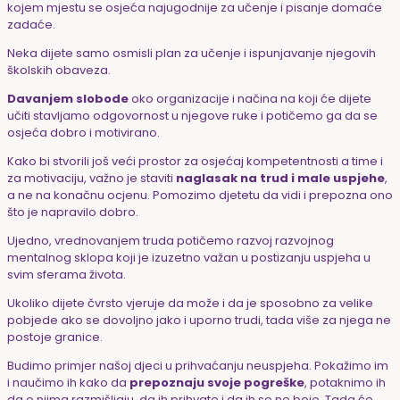
kojem mjestu se osjeća najugodnije za učenje i pisanje domaće
zadaće.
Neka dijete samo osmisli plan za učenje i ispunjavanje njegovih
školskih obaveza.
Davanjem slobode
oko organizacije i načina na koji će dijete
učiti stavljamo odgovornost u njegove ruke i potičemo ga da se
osjeća dobro i motivirano.
Kako bi stvorili još veći prostor za osjećaj kompetentnosti a time i
za motivaciju, važno je staviti
naglasak na trud i male uspjehe
,
a ne na konačnu ocjenu. Pomozimo djetetu da vidi i prepozna ono
što je napravilo dobro.
Ujedno, vrednovanjem truda potičemo razvoj razvojnog
mentalnog sklopa koji je izuzetno važan u postizanju uspjeha u
svim sferama života.
Ukoliko dijete čvrsto vjeruje da može i da je sposobno za velike
pobjede ako se dovoljno jako i uporno trudi, tada više za njega ne
postoje granice.
Budimo primjer našoj djeci u prihvaćanju neuspjeha. Pokažimo im
i naučimo ih kako da
prepoznaju svoje pogreške
, potaknimo ih
da o njima razmišljaju, da ih prihvate i da ih se ne boje. Tada će