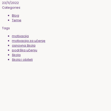
23/11/2022
Categories
Blog
Teme
Tags
motivacija
motivacija za učenje
osnovna škola
podrška učenju
škola
škola i obitelj