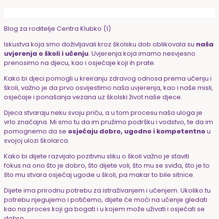
Blog za roditelje Centra Klubko (1)
Iskustva koja smo doživljavali kroz školsku dob oblikovala su
naša
uvjerenja o školi i učenju
. Uvjerenja koja imamo nesvjesno
prenosimo na djecu, kao i osjećaje koji ih prate.
Kako bi djeci pomogli u kreiranju zdravog odnosa prema učenju i
školi, važno je da prvo osvijestimo naša uvjerenja, kao i naše misli,
osjećaje i ponašanja vezana uz školski život naše djece.
Djeca stvaraju neku svoju priču, a u tom procesu naša uloga je
vrlo značajna. Mi smo tu da im pružimo podršku i vodstvo, te da im
pomognemo da se
osjećaju dobro, ugodno i kompetentno
u
svojoj ulozi školarca.
Kako bi dijete razvijalo pozitivnu sliku o školi važno je staviti
fokus na ono što je dobro, što dijete voli, što mu se sviđa, što je to
što mu stvara osjećaj ugode u školi, pa makar to bile sitnice.
Dijete ima prirodnu potrebu za istraživanjem i učenjem. Ukoliko tu
potrebu njegujemo i potičemo, dijete će moći na učenje gledati
kao na proces koji ga bogati i u kojem može uživati i osjećati se
dobro.