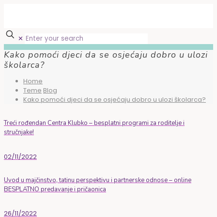
✕
Kako pomoći djeci da se osjećaju dobro u ulozi
školarca?
Home
Teme
Blog
Kako pomoći djeci da se osjećaju dobro u ulozi školarca?
Treći rođendan Centra Klubko – besplatni programi za roditelje i
stručnjake!
02/11/2022
Uvod u majčinstvo, tatinu perspektivu i partnerske odnose – online
BESPLATNO predavanje i pričaonica
26/11/2022