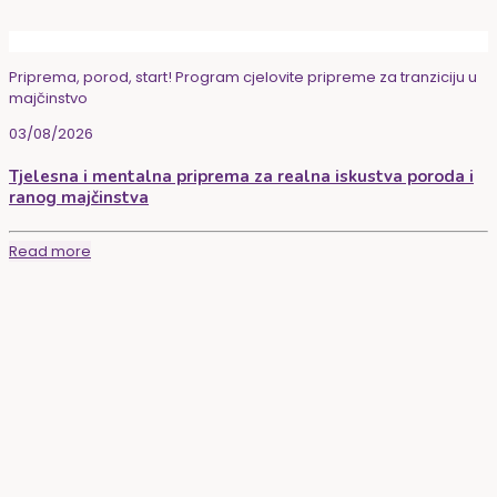
Priprema, porod, start! Program cjelovite pripreme za tranziciju u
majčinstvo
03/08/2026
Tjelesna i mentalna priprema za realna iskustva poroda i
ranog majčinstva
Read more