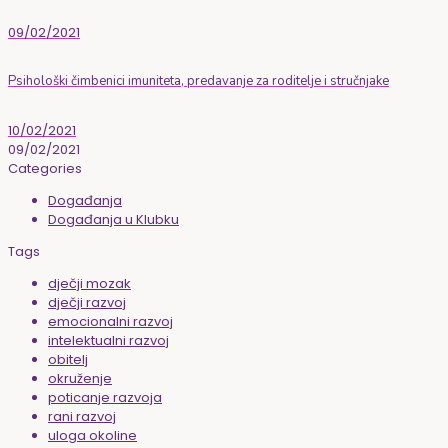
09/02/2021
Psihološki čimbenici imuniteta, predavanje za roditelje i stručnjake
10/02/2021
09/02/2021
Categories
Događanja
Događanja u Klubku
Tags
dječji mozak
dječji razvoj
emocionalni razvoj
intelektualni razvoj
obitelj
okruženje
poticanje razvoja
rani razvoj
uloga okoline