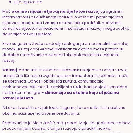
utjecaj okoline
Moć
okoline
i njezin utjecaj na djetetov razvoj
su ogromni.
Informiranost i osviještenost roditelja o važnosti i potencijalima
njihova utjecaja, kao i znanja o tome kako podržati, motivirati i
stimulirati djetetov emocionalni i intelektualni razvoj, mogu uvelike
doprinijeti razvoju djeteta.
Prve su godine života razdoblje polaganja emocionalnih temelja,
mozak je u toj dobi veoma plastičan te okolina može potaknuti
dodatno umreživanje neurona i tako potencirati intelektualni
razvoj.
Obitelj
je kao mini inkubator ili staklenik u kojem se odvija razvoj
autentične ličnosti, a uvjetima u tom inkubatoru ili stakleniku može
se upravljati. Odnosi, obiteljska kultura, komunikacija,
svakodnevne aktivnosti, osmišljeni strukturirani projekti i prirodna
nestrukturirana igra –
dimenzije su okoline koje utječu na
razvoj djeteta
.
A kako stvarati i razvijati toplu i sigurnu, te raznoliku i stimulativnu
okolinu, saznajte na ovome predavanju.
Predavačica je Maja Jerčić, mag.paed. Maja se godinama se bavi
proučavanjem učenja, čitanja i razvoja čitalačkih navika,