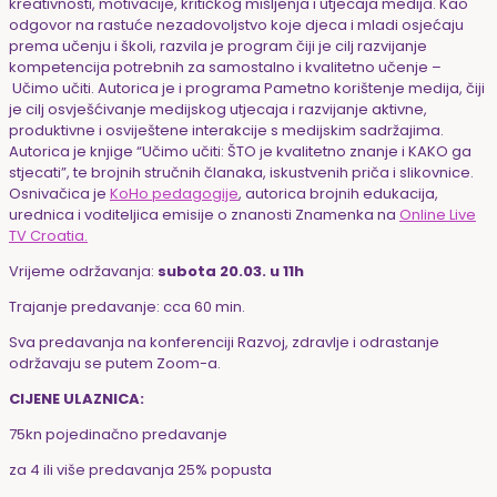
kreativnosti, motivacije, kritičkog mišljenja i utjecaja medija. Kao
odgovor na rastuće nezadovoljstvo koje djeca i mladi osjećaju
prema učenju i školi, razvila je program čiji je cilj razvijanje
kompetencija potrebnih za samostalno i kvalitetno učenje –
Učimo učiti. Autorica je i programa Pametno korištenje medija, čiji
je cilj osvješćivanje medijskog utjecaja i razvijanje aktivne,
produktivne i osviještene interakcije s medijskim sadržajima.
Autorica je knjige “Učimo učiti: ŠTO je kvalitetno znanje i KAKO ga
stjecati”, te brojnih stručnih članaka, iskustvenih priča i slikovnice.
Osnivačica je
KoHo pedagogije
, autorica brojnih edukacija,
urednica i voditeljica emisije o znanosti Znamenka na
Online Live
TV Croatia.
Vrijeme održavanja:
subota 20.03. u 11h
Trajanje predavanje: cca 60 min.
Sva predavanja na konferenciji Razvoj, zdravlje i odrastanje
održavaju se putem Zoom-a.
CIJENE ULAZNICA:
75kn pojedinačno predavanje
za 4 ili više predavanja 25% popusta