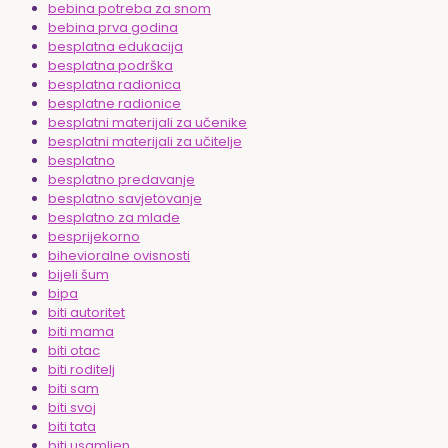
bebina potreba za snom
bebina prva godina
besplatna edukacija
besplatna podrška
besplatna radionica
besplatne radionice
besplatni materijali za učenike
besplatni materijali za učitelje
besplatno
besplatno predavanje
besplatno savjetovanje
besplatno za mlade
besprijekorno
bihevioralne ovisnosti
bijeli šum
bipa
biti autoritet
biti mama
biti otac
biti roditelj
biti sam
biti svoj
biti tata
biti usamljen