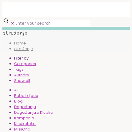
✕
okruženje
Home
okruženje
Filter by
Categories
Tags
Authors
Show all
All
Bebe i djeca
Blog
Događanja
Događanja u Klubku
Kampanja
Klubkoteka
MisliOna