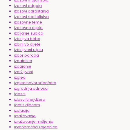
izazovi majčinstva
izazovi odgoja
izazovi odrastanja
izazovi roditeljstva
izazovne teme
izazovno dijete
izbijanje zubića
izbirljiva beba
izbirljivo dijete
izbirljivost u jelu
izbor poroda
izdajalica
izdajanje
izdržljivost
izgled
izgled novorođenčeta
izgradnja odnosa
izlasci
izlasci tinejdžera
izlet s djecom
izolacija
izražavanje
izražavanje mišljenja
izvanbračna zajednica