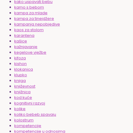
kako uspavati bebu
kamo s bebom
kampa za mlade
kampa za tinejdžere
kampanja nepobjedive
kaos za stolom
karantena
kašice
kažnjavanje
kegelove vježbe
kifoza
kishon
klokanica
klupko
knjiga
književnost
knjižnica
kod kuće
kognitivni razvoj
kolike
koliko bebeb spavaju
kolostrum
kompetencije
kompetencije u odnosima