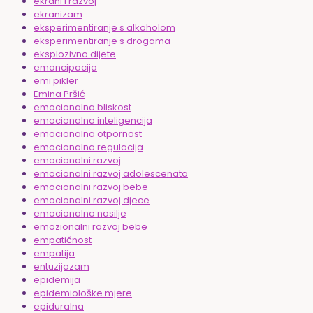
ekrani i razvoj
ekranizam
eksperimentiranje s alkoholom
eksperimentiranje s drogama
eksplozivno dijete
emancipacija
emi pikler
Emina Pršić
emocionalna bliskost
emocionalna inteligencija
emocionalna otpornost
emocionalna regulacija
emocionalni razvoj
emocionalni razvoj adolescenata
emocionalni razvoj bebe
emocionalni razvoj djece
emocionalno nasilje
emozionalni razvoj bebe
empatičnost
empatija
entuzijazam
epidemija
epidemiološke mjere
epiduralna