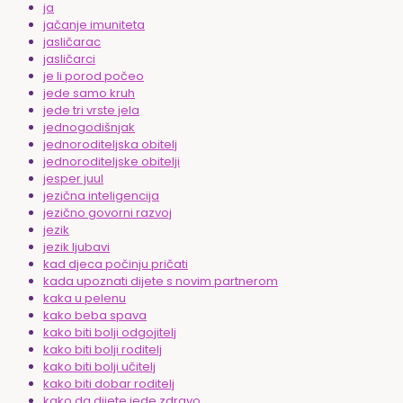
ja
jačanje imuniteta
jasličarac
jasličarci
je li porod počeo
jede samo kruh
jede tri vrste jela
jednogodišnjak
jednoroditeljska obitelj
jednoroditeljske obitelji
jesper juul
jezična inteligencija
jezično govorni razvoj
jezik
jezik ljubavi
kad djeca počinju pričati
kada upoznati dijete s novim partnerom
kaka u pelenu
kako beba spava
kako biti bolji odgojitelj
kako biti bolji roditelj
kako biti bolji učitelj
kako biti dobar roditelj
kako da dijete jede zdravo