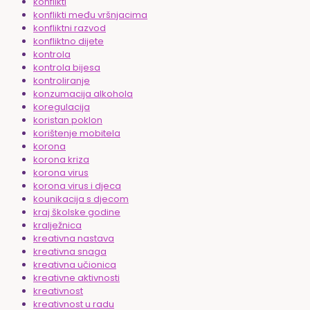
konflikti
konflikti među vršnjacima
konfliktni razvod
konfliktno dijete
kontrola
kontrola bijesa
kontroliranje
konzumacija alkohola
koregulacija
koristan poklon
korištenje mobitela
korona
korona kriza
korona virus
korona virus i djeca
kounikacija s djecom
kraj školske godine
kralježnica
kreativna nastava
kreativna snaga
kreativna učionica
kreativne aktivnosti
kreativnost
kreativnost u radu