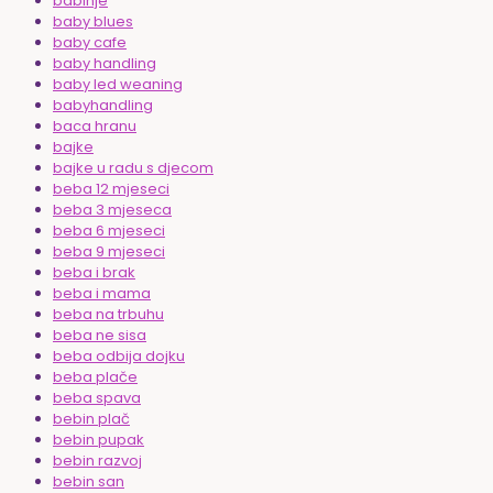
babinje
baby blues
baby cafe
baby handling
baby led weaning
babyhandling
baca hranu
bajke
bajke u radu s djecom
beba 12 mjeseci
beba 3 mjeseca
beba 6 mjeseci
beba 9 mjeseci
beba i brak
beba i mama
beba na trbuhu
beba ne sisa
beba odbija dojku
beba plače
beba spava
bebin plač
bebin pupak
bebin razvoj
bebin san