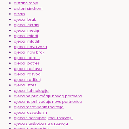
distanciranje
distoni sindrom
dizajn
djeca i brak
djeca i ekrani
djeca i mediji
djeca i mladi
djeca i mladih
djeca i nova veza
djeca i novi brak
djeca i odrasli
djeca i potres
djeca i rastava
djeca i razvod
djeca i roditelji
djeca i stres
djeca i tehnologija
djeca ne prihvaćaju novog partnera
djeca ne prihvaćaju novu partnericu
djeca rastavljenih roditelja
djeca razvedenih
djeca s odstupanjima u razvoju
djeca s teškoćama u razvoju
djeca u korona krizi