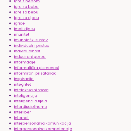
igre s bebom
igre za bebe
igre za bebu
igre za djecu
igrice
imati djecu
imunitet
imunološki sustav
individualni pristup
individualnost
inducirani porod
informacije
informatička pismenost
informirani prisatanak
inspiracija
integritet
intelektualni razvoj
inteligencija
inteligencija tijela
interdisciplinarno
Interliber
internet
interpersonalna komunikacija
interpersonalne kompetencije