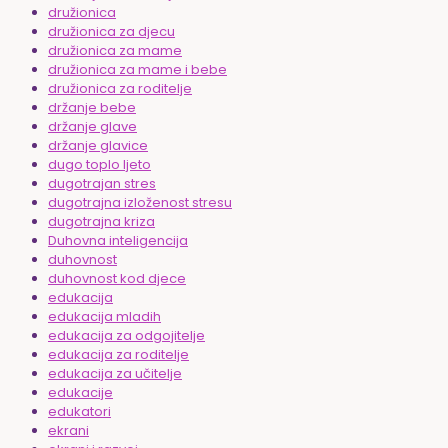
družionica
družionica za djecu
družionica za mame
družionica za mame i bebe
družionica za roditelje
držanje bebe
držanje glave
držanje glavice
dugo toplo ljeto
dugotrajan stres
dugotrajna izloženost stresu
dugotrajna kriza
Duhovna inteligencija
duhovnost
duhovnost kod djece
edukacija
edukacija mladih
edukacija za odgojitelje
edukacija za roditelje
edukacija za učitelje
edukacije
edukatori
ekrani