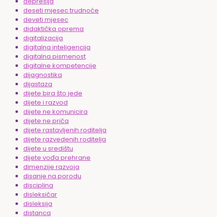
depresija
deseti mjesec trudnoće
deveti mjesec
didaktička oprema
digitalizacija
digitalna inteligencija
digitalna pismenost
digitalne kompetencije
dijagnostika
dijastaza
dijete bira što jede
dijete i razvod
dijete ne komunicira
dijete ne priča
dijete rastavljenih roditelja
dijete razvedenih roditelja
dijete u središtu
dijete vođa prehrane
dimenzije razvoja
disanje na porodu
disciplina
disleksičar
disleksija
distanca