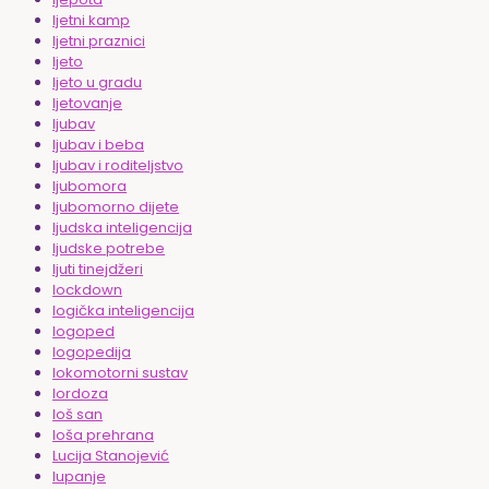
ljetni kamp
ljetni praznici
ljeto
ljeto u gradu
ljetovanje
ljubav
ljubav i beba
ljubav i roditeljstvo
ljubomora
ljubomorno dijete
ljudska inteligencija
ljudske potrebe
ljuti tinejdžeri
lockdown
logička inteligencija
logoped
logopedija
lokomotorni sustav
lordoza
loš san
loša prehrana
Lucija Stanojević
lupanje