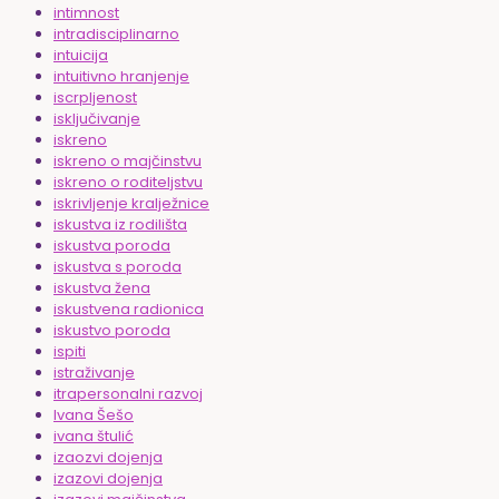
intimnost
intradisciplinarno
intuicija
intuitivno hranjenje
iscrpljenost
isključivanje
iskreno
iskreno o majčinstvu
iskreno o roditeljstvu
iskrivljenje kralježnice
iskustva iz rodilišta
iskustva poroda
iskustva s poroda
iskustva žena
iskustvena radionica
iskustvo poroda
ispiti
istraživanje
itrapersonalni razvoj
Ivana Šešo
ivana štulić
izaozvi dojenja
izazovi dojenja