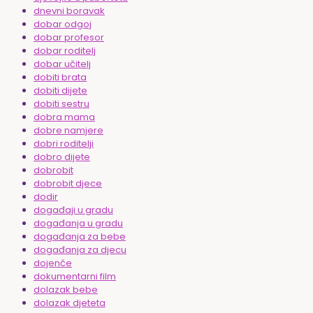
dnevni boravak
dobar odgoj
dobar profesor
dobar roditelj
dobar učitelj
dobiti brata
dobiti dijete
dobiti sestru
dobra mama
dobre namjere
dobri roditelji
dobro dijete
dobrobit
dobrobit djece
dodir
događaji u gradu
događanja u gradu
događanja za bebe
događanja za djecu
dojenče
dokumentarni film
dolazak bebe
dolazak djeteta