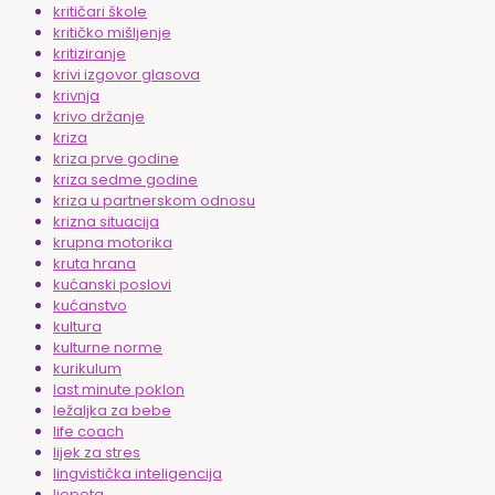
kritičari škole
kritičko mišljenje
kritiziranje
krivi izgovor glasova
krivnja
krivo držanje
kriza
kriza prve godine
kriza sedme godine
kriza u partnerskom odnosu
krizna situacija
krupna motorika
kruta hrana
kućanski poslovi
kućanstvo
kultura
kulturne norme
kurikulum
last minute poklon
ležaljka za bebe
life coach
lijek za stres
lingvistička inteligencija
ljepota