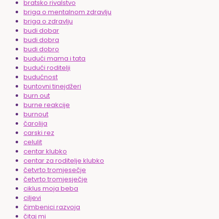
bratsko rivalstvo
briga o mentalnom zdravlju
briga o zdravlju
budi dobar
budi dobra
budi dobro
budući mama i tata
budući roditelji
budućnost
buntovni tinejdžeri
burn out
burne reakcije
burnout
čarolija
carski rez
celulit
centar klubko
centar za roditelje klubko
četvrto tromjesečje
četvrto tromjesječje
ciklus moja beba
ciljevi
čimbenici razvoja
čitaj mi