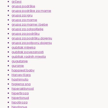
grčevi
grupa podrške
grupa podrške za mame
grupa za igru
grupa za mame
grupa za mame i bebe
grupa za odgojitelje
grupa za podršku
grupa za podršku dojenju
grupa za potporu dojenju
gubitak mlijeka
gubitak povezanosti
gubitak radnih mjesta
gugutanje
guranje
happiest baby
Harvey Karp
hashimoto
higijena sna
hiperaktivnost
hipertiroza
hipertonud
hipotiroza
hipotonus