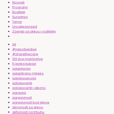
Novosti
Programi
Roditelji
Suradnici
Teme
Uncategorized
Zagreb za djecu i roditelje
All
#nepobjedive
#sharethecare
100 lica majčinstva
5 jezika ljubavi
adaptacija
adaptirano mlijeko
adolescencija
adolescenti
adolescenti i alkoho
agresija
agresivnost
agresivnost kod djece
akrivnosti za djecu
aktivnosti na trbuhu