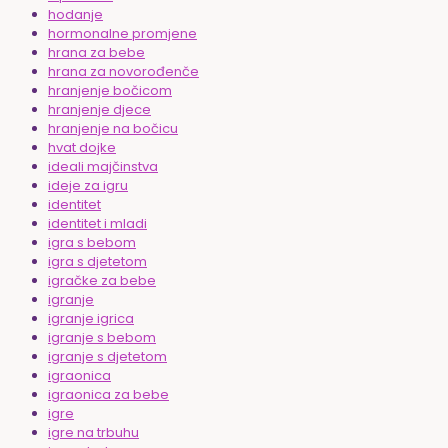
hodanje
hormonalne promjene
hrana za bebe
hrana za novorođenče
hranjenje bočicom
hranjenje djece
hranjenje na bočicu
hvat dojke
ideali majčinstva
ideje za igru
identitet
identitet i mladi
igra s bebom
igra s djetetom
igračke za bebe
igranje
igranje igrica
igranje s bebom
igranje s djetetom
igraonica
igraonica za bebe
igre
igre na trbuhu