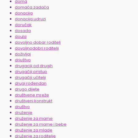
doma
domaća zadaća
donacija
donacija udruzi
doručak
dosada
doula
dovoljno dobar roditelj
dovoljnodobri roditelji
doživljaj
driuštvo
drugaciji od drugih
drugačiji pristup
drugačiji učitelji
drugi rođendan
drugo dijete
društvene mreže
društveni konstrukt
društvo
druženje
druženje za mame
druženje za mame i bebe
druženje za mlade
druženje za roditelje