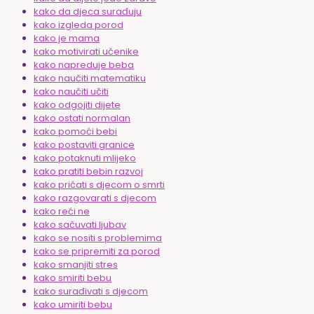
kako da djeca surađuju
kako izgleda porod
kako je mama
kako motivirati učenike
kako napreduje beba
kako naučiti matematiku
kako naučiti učiti
kako odgojiti dijete
kako ostati normalan
kako pomoći bebi
kako postaviti granice
kako potaknuti mlijeko
kako pratiti bebin razvoj
kako pričati s djecom o smrti
kako razgovarati s djecom
kako reći ne
kako sačuvati ljubav
kako se nositi s problemima
kako se pripremiti za porod
kako smanjiti stres
kako smiriti bebu
kako surađivati s djecom
kako umiriti bebu