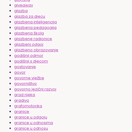
giveaway
glazba
glazba za djecu
glazbena inteligencija
glazbena pedagogija
glazbena škola
glazbene radionice
glazbeni odgoj
glazbeno obrazovanje
godišnji odmor
godišnji s djecom
gostovanje
govor
govorne vježbe
govorništvo
govorno jezični razvoj
grad rijeka
gradivo
grafomotorika
granice
granice u odgoju
granice u odnosima
granice u odnosu