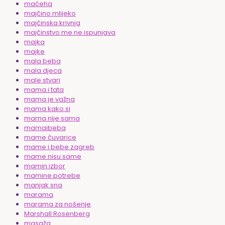
maćeha
majčino mlijeko
majčinska krivnja
majčinstvo me ne ispunjava
majka
majke
mala beba
mala djeca
male stvari
mama i tata
mama je važna
mama kako si
mama nije sama
mamaibeba
mame čuvarice
mame i bebe zagreb
mame nisu same
mamin izbor
mamine potrebe
manjak sna
marama
marama za nošenje
Marshall Rosenberg
masaža