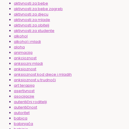
aktivnosti za bebe
aktivnosti za bebe zagreb
aktivnosti za djecu
aktivnosti za mlade
aktivnosti za obitelj
aktivnosti za studente
alkohol
alkohol i mladi
aloha
animacija
ankcioznost
anksiozni mladi
anksioznost
anksioznost kod djece i mladih
anksioznost u trudnoći
art terapija
asertivnost
asocijacije
autentični roditelji
autentičnost
autoritet
babica
babinjača