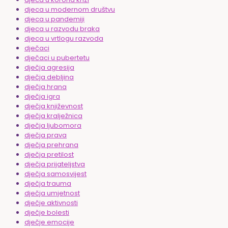
djeca u modernom društvu
djeca u pandemiji
djeca u razvodu braka
djeca u vrtlogu razvoda
dječaci
dječaci u pubertetu
dječja agresija
dječja debljina
dječja hrana
dječja igra
dječja književnost
dječja kralježnica
dječja ljubomora
dječja prava
dječja prehrana
dječja pretilost
dječja prijateljstva
dječja samosvijest
dječja trauma
dječja umjetnost
dječje aktivnosti
dječje bolesti
dječje emocije