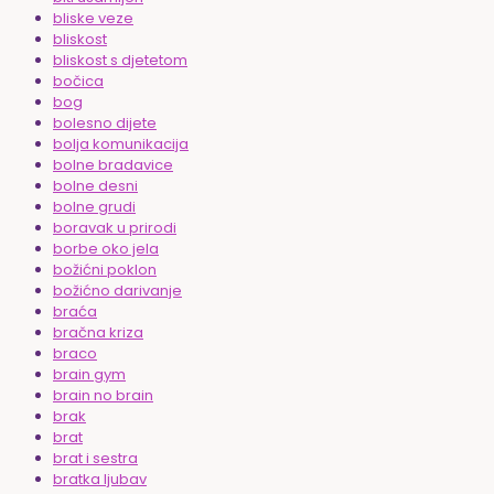
bliske veze
bliskost
bliskost s djetetom
bočica
bog
bolesno dijete
bolja komunikacija
bolne bradavice
bolne desni
bolne grudi
boravak u prirodi
borbe oko jela
božićni poklon
božićno darivanje
braća
bračna kriza
braco
brain gym
brain no brain
brak
brat
brat i sestra
bratka ljubav