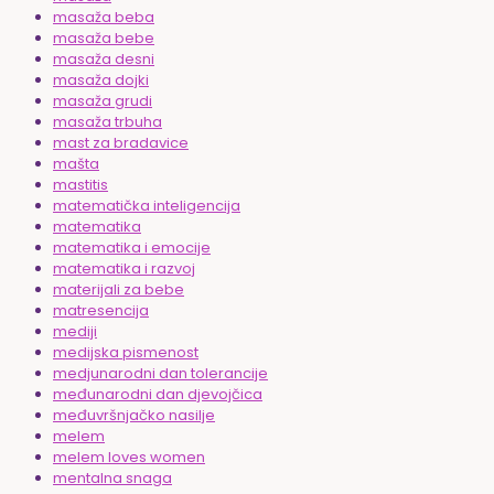
masaža beba
masaža bebe
masaža desni
masaža dojki
masaža grudi
masaža trbuha
mast za bradavice
mašta
mastitis
matematička inteligencija
matematika
matematika i emocije
matematika i razvoj
materijali za bebe
matresencija
mediji
medijska pismenost
medjunarodni dan tolerancije
međunarodni dan djevojčica
međuvršnjačko nasilje
melem
melem loves women
mentalna snaga