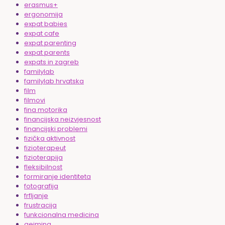
erasmus+
ergonomija
expat babies
expat cafe
expat parenting
expat parents
expats in zagreb
familylab
familylab hrvatska
film
filmovi
fina motorika
financijska neizvjesnost
financijski problemi
fizička aktivnost
fizioterapeut
fizioterapija
fleksibilnost
formiranje identiteta
fotografija
frfljanje
frustracija
funkcionalna medicina
gejming