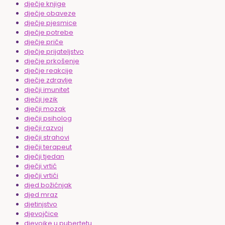
dječje knjige
dječje obaveze
dječje pjesmice
dječje potrebe
dječje priče
dječje prijateljstvo
dječje prkošenje
dječje reakcije
dječje zdravlje
dječji imunitet
dječji jezik
dječji mozak
dječji psiholog
dječji razvoj
dječji strahovi
dječji terapeut
dječji tjedan
dječji vrtić
dječji vrtići
djed božićnjak
djed mraz
djetinjstvo
djevojčice
djevojke u pubertetu