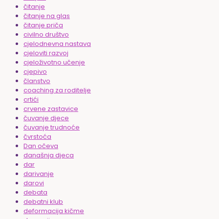
čitanje
čitanje na glas
čitanje priča
civilno društvo
cjelodnevna nastava
cjeloviti razvoj
cjeloživotno učenje
cjepivo
članstvo
coaching za roditelje
crtići
crvene zastavice
čuvanje djece
čuvanje trudnoće
čvrstoća
Dan očeva
današnja djeca
dar
darivanje
darovi
debata
debatni klub
deformacija kičme