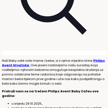
Naš Baby cafe vole mame i bebe, a o njima vrijedno brine
Philips
Avent Hrvatska
. Ove jeseni nastavljamo našu suradnju koja
roditeljima i njihovim bebama omogućuje besplatna druženja uz
pomno odabrane teme radionica koje odgovaraju na potrebe
mama i beba tijekom prve godine i uče nas kako podijeliti brigu o
bebi kako bismo mogle brinuti i o sebi.
Pridruži nam se na trećem Philips Avent Baby Cafeu ove
godine:
u srijedu 29.10.2025.,