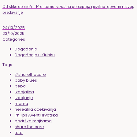
Od slike do riječi – Prostorno-vizualna percepcija i jezično-govorni razvoj,
predavanje
24/10/2025
23/10/2025
Categories
Događanja
Događanja u Klubku
Tags
#sharethecare
baby blues
beba
izdajalica
izdajanje
mama
nerealna očekivanja
Philips Avent Hrvatska
podrška majkama
share the care
tata