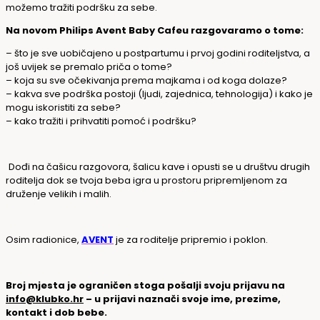
možemo tražiti podršku za sebe.
Na novom Philips Avent Baby Cafeu razgovaramo o tome:
– što je sve uobičajeno u postpartumu i prvoj godini roditeljstva, a
još uvijek se premalo priča o tome?
– koja su sve očekivanja prema majkama i od koga dolaze?
– kakva sve podrška postoji (ljudi, zajednica, tehnologija) i kako je
mogu iskoristiti za sebe?
– kako tražiti i prihvatiti pomoć i podršku?
Dođi na čašicu razgovora, šalicu kave i opusti se u društvu drugih
roditelja dok se tvoja beba igra u prostoru pripremljenom za
druženje velikih i malih.
Osim radionice,
AVENT
je za roditelje pripremio i poklon.
Broj mjesta je ograničen stoga pošalji svoju prijavu na
info@klubko.hr
– u prijavi naznači svoje ime, prezime,
kontakt i dob bebe.