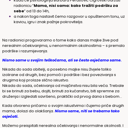
kada će psihologinja Barbara Perasović Cigrovski održati
radionicu “
Mama, nisi sama: kako tražiti podršku za
sebe
” od 13 do 14h,
a nakon toga nastavit ćemo razgovor u opuštenom tonu, uz
kavicu, igru i znak pažnje pokrovitelja.
Na radionici progovaramo o tome kako danas majke žive pod
nerealnim očekivanjima, u nenormalnim okolnostima – s premalo
podrške i razumijevanja.
Nismo same u svojim teškoćama, ali se često osjećamo same.
Nikada do sada obitelji, a posebno majke nisu živjele toliko
izolirane od drugih, bez pomoći i podrške i bez povezivanja s
drugima koji prolaze slično iskustvo.
Nikada do sada, očekivanja od majčinstva nisu bila veća. Trebale
bi se brinuti za bebu, dojiti, brinuti za kućanstvo, biti spremne za
druženja i izgledati savršeno, praktički od prvog dana s bebom…
Kada otvoreno pričamo o svojim iskustvima i čujemo priče drugih
mama, dolazi do olakšanja.
Nismo same, niti se trebamo tako
osjećati.
Možemo preispitati nerealna očekivanja i nenormalne okolnosti. I