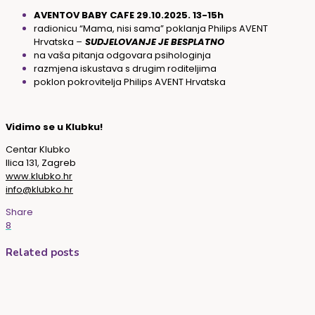
AVENTOV BABY CAFE 29.10.2025. 13-15h
radionicu “Mama, nisi sama” poklanja Philips AVENT
Hrvatska
–
SUDJELOVANJE JE BESPLATNO
na vaša pitanja odgovara psihologinja
razmjena iskustava s drugim roditeljima
poklon pokrovitelja Philips AVENT Hrvatska
Vidimo se u Klubku!
Centar Klubko
Ilica 131, Zagreb
www.klubko.hr
info@klubko.hr
Share
8
Related posts