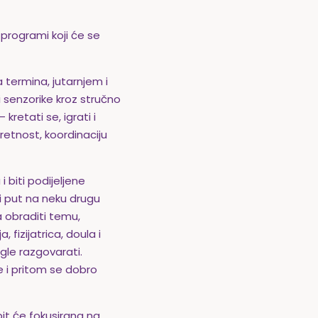
programi koji će se
 termina, jutarnjem i
 senzorike kroz stručno
retati se, igrati i
spretnost, koordinaciju
i biti podijeljene
i put na neku drugu
a obraditi temu,
fizijatrica, doula i
gle razgovarati.
e i pritom se dobro
it će fokusirana na