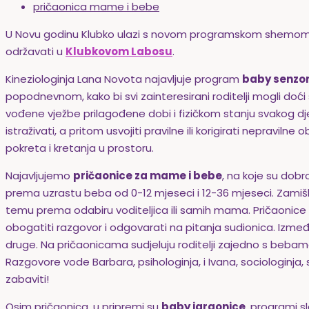
pričaonica mame i bebe
U Novu godinu Klubko ulazi s novom programskom shemom za 
održavati u
Klubkovom Labosu
.
Kineziologinja Lana Novota najavljuje program
baby senzo
popodnevnom, kako bi svi zainteresirani roditelji mogli doć
vođene vježbe prilagođene dobi i fizičkom stanju svakog djete
istraživati, a pritom usvojiti pravilne ili korigirati nepraviln
pokreta i kretanja u prostoru.
Najavljujemo
pričaonice za mame i bebe
, na koje su dobr
prema uzrastu beba od 0-12 mjeseci i 12-36 mjeseci. Zamiš
temu prema odabiru voditeljica ili samih mama. Pričaonice 
obogatiti razgovor i odgovarati na pitanja sudionica. Između 
druge. Na pričaonicama sudjeluju roditelji zajedno s bebam
Razgovore vode Barbara, psihologinja, i Ivana, sociologinja
zabaviti!
Osim pričaonica, u pripremi su
baby igraonice
, programi s