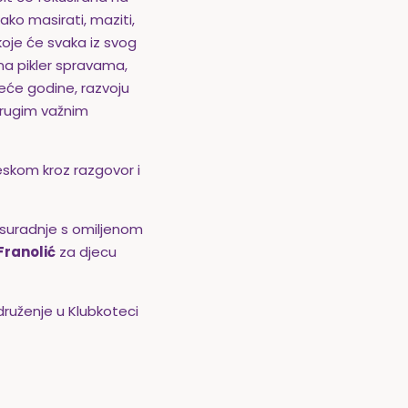
kako masirati, maziti,
oje će svaka iz svog
 na pikler spravama,
reće godine, razvoju
 drugim važnim
skom kroz razgovor i
 suradnje s omiljenom
Franolić
za djecu
 druženje u Klubkoteci