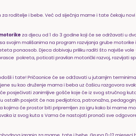
roditelje i bebe. Već od siječnja mame i tate čekaju novi 
motorike
za djecu od 1 do 3 godine koji će se održavati u dva
i sa svojim mališanima na program razvijanja grube motorike i
ta ponaosob. Djeca dobivaju priliku raditi što najviše vole – k
e obrasce pokreta, poticati pravilan motorički razvoj, razvijati 
odošli i tate! Pričaonice će se održavati u jutarnjim terminima 
ljene su kao druženje mama i beba uz čašicu razgovora svak
će posjećivati zanimljive gošće koje će iz svog stručnog kut
ostalih posjetit će nas pedijatrica, patronažna, pedagoginja, 
a kojima će prostor biti pripremljen za igru kako bi mame mo
, svaka iz svog kuta s Vama će nastojati pronaći sve odgovor
lobodnog igranja za mame, tate i bebe. Grupa 0-12 mjeseci b