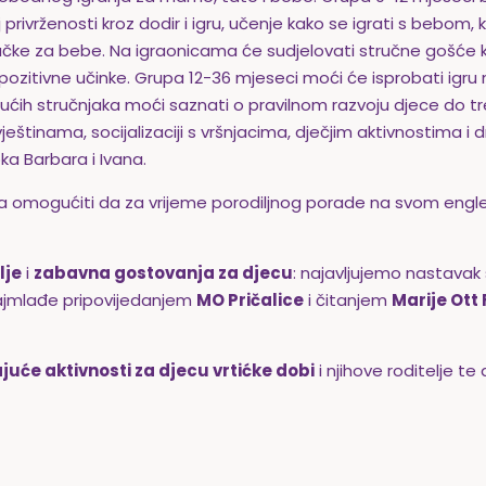
 privrženosti kroz dodir i igru, učenje kako se igrati s bebom, 
račke za bebe. Na igraonicama će sudjelovati stručne gošće k
e pozitivne učinke. Grupa 12-36 mjeseci moći će isprobati igru
stujućih stručnjaka moći saznati o pravilnom razvoju djece do t
ještinama, socijalizaciji s vršnjacima, dječjim aktivnostima i
ka Barbara i Ivana.
 omogućiti da za vrijeme porodiljnog porade na svom engle
lje
i
zabavna gostovanja za djecu
: najavljujemo nastavak
ajmlađe pripovijedanjem
MO Pričalice
i čitanjem
Marije Ott 
juće aktivnosti za djecu vrtićke dobi
i njihove roditelje te