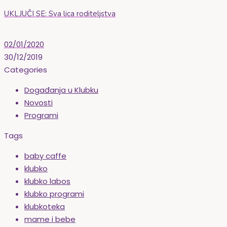
UKLJUČI SE: Sva lica roditeljstva
02/01/2020
30/12/2019
Categories
Događanja u Klubku
Novosti
Programi
Tags
baby caffe
klubko
klubko labos
klubko programi
klubkoteka
mame i bebe