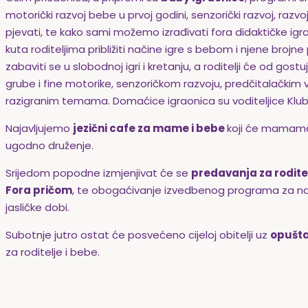
motorički razvoj bebe u prvoj godini, senzorički razvoj, razvoj
pjevati, te kako sami možemo izrađivati fora didaktičke ig
kuta roditeljima približiti načine igre s bebom i njene brojn
zabaviti se u slobodnoj igri i kretanju, a roditelji će od go
grube i fine motorike, senzoričkom razvoju, predčitalačkim v
razigranim temama. Domaćice igraonica su voditeljice Klub
Najavljujemo
jezični cafe za mame i bebe
koji će mamama
ugodno druženje.
Srijedom popodne izmjenjivat će se
predavanja za rodite
Fora pričom
, te obogaćivanje izvedbenog programa za n
jasličke dobi.
Subotnje jutro ostat će posvećeno cijeloj obitelji uz
opušta
za roditelje i bebe.