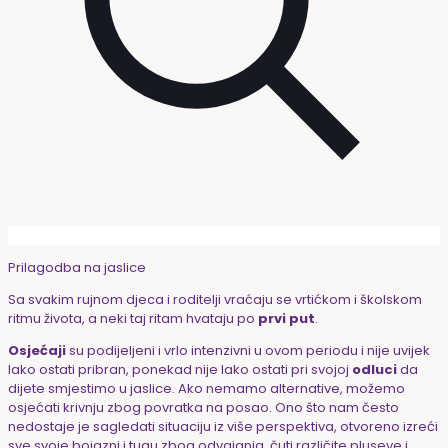
Prilagodba na jaslice
Sa svakim rujnom djeca i roditelji vraćaju se vrtićkom i školskom
ritmu života, a neki taj ritam hvataju po
prvi put
.
Osjećaji
su podijeljeni i vrlo intenzivni u ovom periodu i nije uvijek
lako ostati pribran, ponekad nije lako ostati pri svojoj
odluci
da
dijete smjestimo u jaslice. Ako nemamo alternative, možemo
osjećati krivnju zbog povratka na posao. Ono što nam često
nedostaje je sagledati situaciju iz više perspektiva, otvoreno izreći
sve svoje bojazni i tugu zbog odvajanja, čuti različite pluseve i