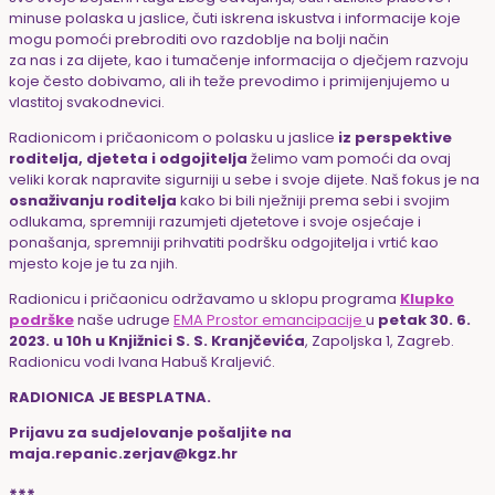
minuse polaska u jaslice, čuti iskrena iskustva i informacije koje
mogu pomoći prebroditi ovo razdoblje na bolji način
za nas i za dijete, kao i tumačenje informacija o dječjem razvoju
koje često dobivamo, ali ih teže prevodimo i primijenjujemo u
vlastitoj svakodnevici.
Radionicom i pričaonicom o polasku u jaslice
iz perspektive
roditelja, djeteta i odgojitelja
želimo vam pomoći da ovaj
veliki korak napravite sigurniji u sebe i svoje dijete. Naš fokus je na
osnaživanju roditelja
kako bi bili nježniji prema sebi i svojim
odlukama, spremniji razumjeti djetetove i svoje osjećaje i
ponašanja, spremniji prihvatiti podršku odgojitelja i vrtić kao
mjesto koje je tu za njih.
Radionicu i pričaonicu održavamo u sklopu programa
Klupko
podrške
naše udruge
EMA Prostor emancipacije
u
petak 30. 6.
2023. u 10h u Knjižnici S. S. Kranjčevića
, Zapoljska 1, Zagreb.
Radionicu vodi Ivana Habuš Kraljević.
RADIONICA JE BESPLATNA.
Prijavu za sudjelovanje pošaljite na
maja.repanic.zerjav@kgz.hr