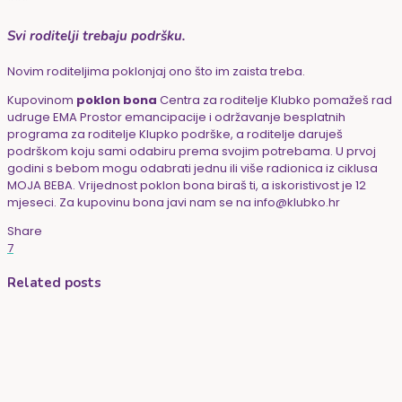
***
Svi roditelji trebaju podršku.
Novim roditeljima poklonjaj ono što im zaista treba.
Kupovinom
poklon bona
Centra za roditelje Klubko pomažeš rad
udruge
EMA Prostor emancipacije
i održavanje besplatnih
programa za roditelje
Klupko podrške
, a roditelje daruješ
podrškom koju sami odabiru prema svojim potrebama.
U prvoj
godini s bebom mogu odabrati jednu ili više radionica iz ciklusa
MOJA BEBA
. Vrijednost poklon bona biraš ti, a iskoristivost je 12
mjeseci. Za kupovinu bona javi nam se na info@klubko.hr
Share
7
Related posts