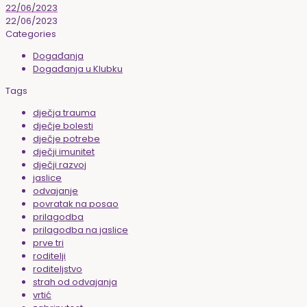
22/06/2023
22/06/2023
Categories
Događanja
Događanja u Klubku
Tags
dječja trauma
dječje bolesti
dječje potrebe
dječji imunitet
dječji razvoj
jaslice
odvajanje
povratak na posao
prilagodba
prilagodba na jaslice
prve tri
roditelji
roditeljstvo
strah od odvajanja
vrtić