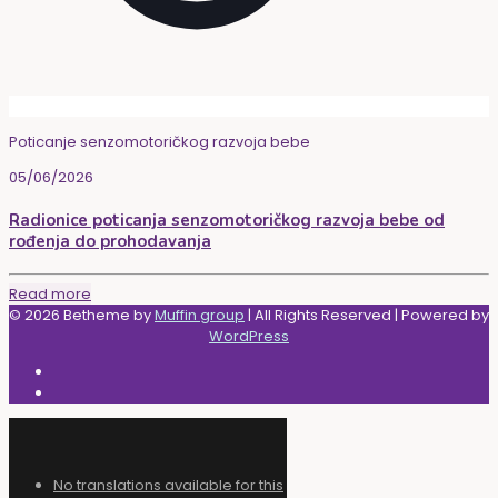
Poticanje senzomotoričkog razvoja bebe
05/06/2026
Radionice poticanja senzomotoričkog razvoja bebe od
rođenja do prohodavanja
Read more
© 2026 Betheme by
Muffin group
| All Rights Reserved | Powered by
WordPress
No translations available for this