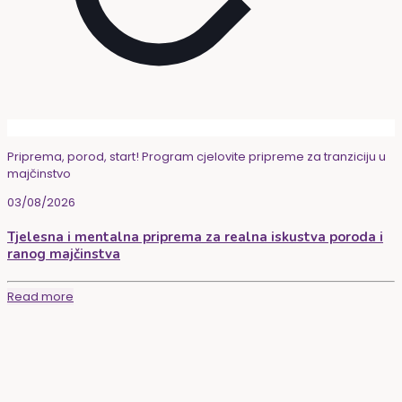
Priprema, porod, start! Program cjelovite pripreme za tranziciju u
majčinstvo
03/08/2026
Tjelesna i mentalna priprema za realna iskustva poroda i
ranog majčinstva
Read more