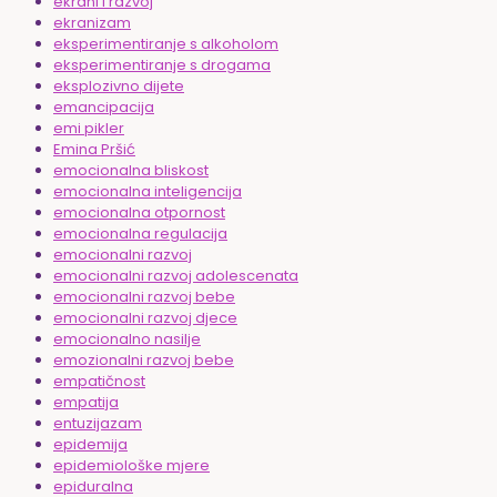
ekrani i razvoj
ekranizam
eksperimentiranje s alkoholom
eksperimentiranje s drogama
eksplozivno dijete
emancipacija
emi pikler
Emina Pršić
emocionalna bliskost
emocionalna inteligencija
emocionalna otpornost
emocionalna regulacija
emocionalni razvoj
emocionalni razvoj adolescenata
emocionalni razvoj bebe
emocionalni razvoj djece
emocionalno nasilje
emozionalni razvoj bebe
empatičnost
empatija
entuzijazam
epidemija
epidemiološke mjere
epiduralna