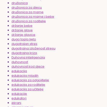
družionica
družionica za djecu
družionica za mame
družionica za mame i bebe
družionica za roditelje
držanje bebe
držanje glave
držanje glavice
dugo toplo ljeto
dugotrajan stres
dugotrajna izloženost stresu
dugotrajna kriza
Duhovna inteligencija
duhovnost
duhovnost kod djece
edukacija
edukacija mladih
edukacija za odgojitelje
edukacija za roditelje
edukacija za učitelje
edukacije
edukatori
ekrani