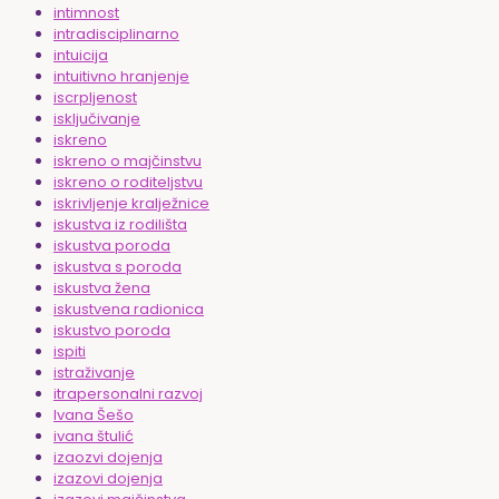
intimnost
intradisciplinarno
intuicija
intuitivno hranjenje
iscrpljenost
isključivanje
iskreno
iskreno o majčinstvu
iskreno o roditeljstvu
iskrivljenje kralježnice
iskustva iz rodilišta
iskustva poroda
iskustva s poroda
iskustva žena
iskustvena radionica
iskustvo poroda
ispiti
istraživanje
itrapersonalni razvoj
Ivana Šešo
ivana štulić
izaozvi dojenja
izazovi dojenja