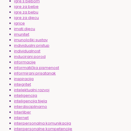
igre s bebom
igre za bebe
igre za bebu
igre za djecu
igrice
imati djecu
imunitet
imunološki sustav
individualni pristup
individualnost
inducirani porod
informacije
informatička pismenost
informirani prisatanak
inspiracija
integritet
intelektualni razvoj
inteligencija
inteligencija tijela
interdisciplinarno
Interliber
internet
interpersonalna komunikacija
interpersonalne kompetencije