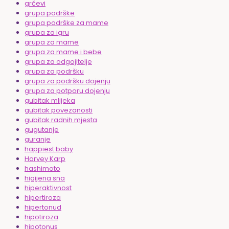
grčevi
grupa podrške
grupa podrške za mame
grupa za igru
grupa za mame
grupa za mame i bebe
grupa za odgojitelje
grupa za podršku
grupa za podršku dojenju
grupa za potporu dojenju
gubitak mlijeka
gubitak povezanosti
gubitak radnih mjesta
gugutanje
guranje
happiest baby
Harvey Karp
hashimoto
higijena sna
hiperaktivnost
hipertiroza
hipertonud
hipotiroza
hipotonus