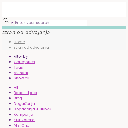
✕
strah od odvajanja
Home
strah od odvajanja
Filter by
Categories
Tags
Authors
Show all
All
Bebe i djeca
Blog
Događanja
Događanja u Klubku
Kampanja
Klubkoteka
MisliOna