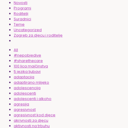
Novosti
Programi
Roditelji
Suradnici
Teme
Uncategorized
Zagreb za djecu i roditelje
All
#nepobjedive
#sharethecare
100 lica majčinstva
5 jezika ljubavi
adaptacija
adaptirano mlijeko
adolescencija
adolescenti
adolescenti i alkoho
agresija
agresivnost
agresivnost kod djece
akrivnosti za djecu
aktivnosti na trbuhu