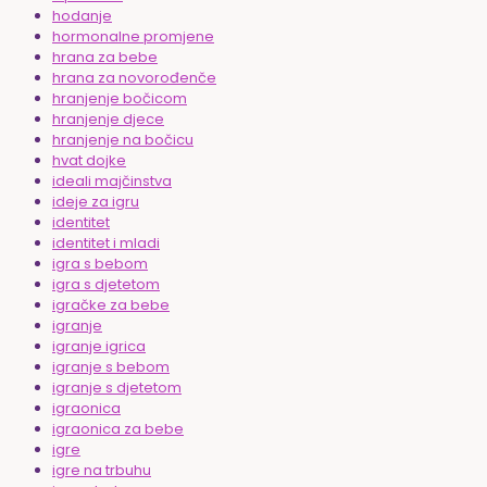
hodanje
hormonalne promjene
hrana za bebe
hrana za novorođenče
hranjenje bočicom
hranjenje djece
hranjenje na bočicu
hvat dojke
ideali majčinstva
ideje za igru
identitet
identitet i mladi
igra s bebom
igra s djetetom
igračke za bebe
igranje
igranje igrica
igranje s bebom
igranje s djetetom
igraonica
igraonica za bebe
igre
igre na trbuhu