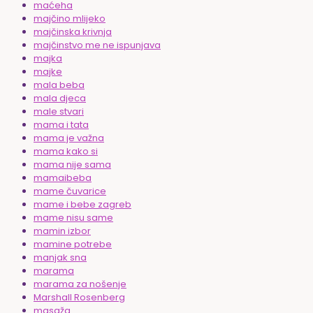
maćeha
majčino mlijeko
majčinska krivnja
majčinstvo me ne ispunjava
majka
majke
mala beba
mala djeca
male stvari
mama i tata
mama je važna
mama kako si
mama nije sama
mamaibeba
mame čuvarice
mame i bebe zagreb
mame nisu same
mamin izbor
mamine potrebe
manjak sna
marama
marama za nošenje
Marshall Rosenberg
masaža