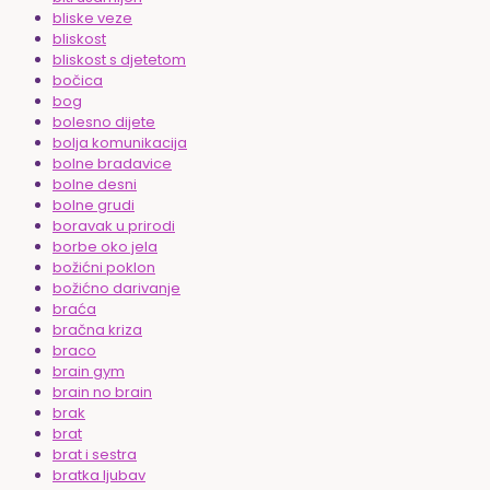
bliske veze
bliskost
bliskost s djetetom
bočica
bog
bolesno dijete
bolja komunikacija
bolne bradavice
bolne desni
bolne grudi
boravak u prirodi
borbe oko jela
božićni poklon
božićno darivanje
braća
bračna kriza
braco
brain gym
brain no brain
brak
brat
brat i sestra
bratka ljubav