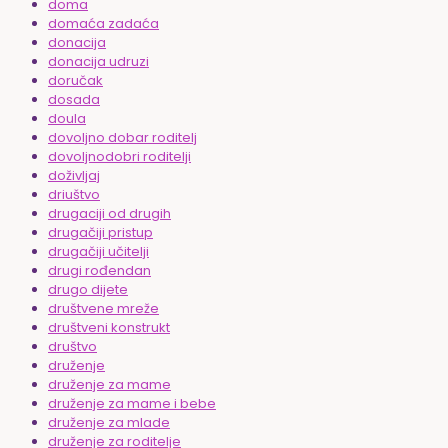
doma
domaća zadaća
donacija
donacija udruzi
doručak
dosada
doula
dovoljno dobar roditelj
dovoljnodobri roditelji
doživljaj
driuštvo
drugaciji od drugih
drugačiji pristup
drugačiji učitelji
drugi rođendan
drugo dijete
društvene mreže
društveni konstrukt
društvo
druženje
druženje za mame
druženje za mame i bebe
druženje za mlade
druženje za roditelje