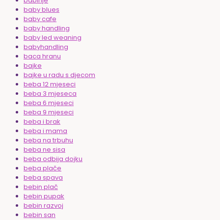
babinje
baby blues
baby cafe
baby handling
baby led weaning
babyhandling
baca hranu
bajke
bajke u radu s djecom
beba 12 mjeseci
beba 3 mjeseca
beba 6 mjeseci
beba 9 mjeseci
beba i brak
beba i mama
beba na trbuhu
beba ne sisa
beba odbija dojku
beba plače
beba spava
bebin plač
bebin pupak
bebin razvoj
bebin san