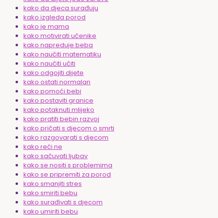
kako da djeca surađuju
kako izgleda porod
kako je mama
kako motivirati učenike
kako napreduje beba
kako naučiti matematiku
kako naučiti učiti
kako odgojiti dijete
kako ostati normalan
kako pomoći bebi
kako postaviti granice
kako potaknuti mlijeko
kako pratiti bebin razvoj
kako pričati s djecom o smrti
kako razgovarati s djecom
kako reći ne
kako sačuvati ljubav
kako se nositi s problemima
kako se pripremiti za porod
kako smanjiti stres
kako smiriti bebu
kako surađivati s djecom
kako umiriti bebu