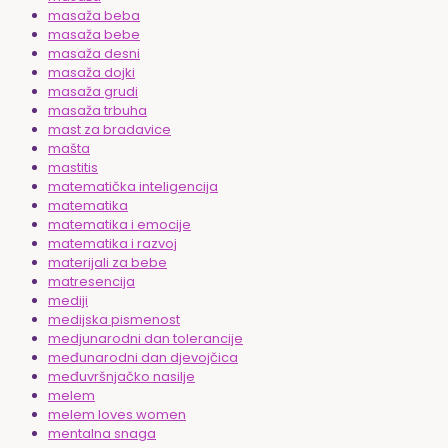
masaža beba
masaža bebe
masaža desni
masaža dojki
masaža grudi
masaža trbuha
mast za bradavice
mašta
mastitis
matematička inteligencija
matematika
matematika i emocije
matematika i razvoj
materijali za bebe
matresencija
mediji
medijska pismenost
medjunarodni dan tolerancije
međunarodni dan djevojčica
međuvršnjačko nasilje
melem
melem loves women
mentalna snaga