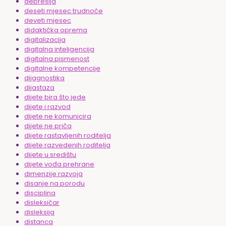
depresija
deseti mjesec trudnoće
deveti mjesec
didaktička oprema
digitalizacija
digitalna inteligencija
digitalna pismenost
digitalne kompetencije
dijagnostika
dijastaza
dijete bira što jede
dijete i razvod
dijete ne komunicira
dijete ne priča
dijete rastavljenih roditelja
dijete razvedenih roditelja
dijete u središtu
dijete vođa prehrane
dimenzije razvoja
disanje na porodu
disciplina
disleksičar
disleksija
distanca