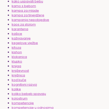
kako uspavati bebu
kamo s bebom
kampa za mlade
kampa za tinejdžere
kampanja nepobjedive
kaos za stolom
karantena
kašice
kažnjavanje
kegelove vježbe
kifoza
kishon
klokanica
klupko
knjiga
književnost
knjižnica
kod kuće
kognitivni razvoj
kolike
koliko bebeb spavaju
kolostrum
kompetencije
kompetencije u odnosima