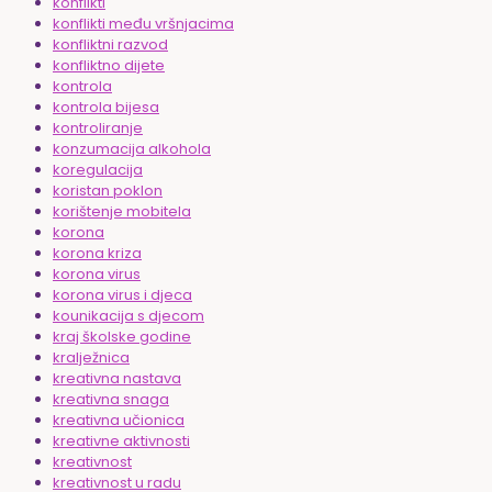
konflikti
konflikti među vršnjacima
konfliktni razvod
konfliktno dijete
kontrola
kontrola bijesa
kontroliranje
konzumacija alkohola
koregulacija
koristan poklon
korištenje mobitela
korona
korona kriza
korona virus
korona virus i djeca
kounikacija s djecom
kraj školske godine
kralježnica
kreativna nastava
kreativna snaga
kreativna učionica
kreativne aktivnosti
kreativnost
kreativnost u radu