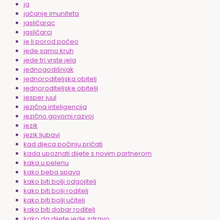
ja
jačanje imuniteta
jasličarac
jasličarci
je li porod počeo
jede samo kruh
jede tri vrste jela
jednogodišnjak
jednoroditeljska obitelj
jednoroditeljske obitelji
jesper juul
jezična inteligencija
jezično govorni razvoj
jezik
jezik ljubavi
kad djeca počinju pričati
kada upoznati dijete s novim partnerom
kaka u pelenu
kako beba spava
kako biti bolji odgojitelj
kako biti bolji roditelj
kako biti bolji učitelj
kako biti dobar roditelj
kako da dijete jede zdravo