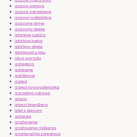
izazovi majčinstva
izazovi odgoja
izazovi odrastanja
izazovi roditeljstva
izazovne teme
izazovno dijete
izbijanje zubića
izbirljiva beba
izbirljivo dijete
izbirljivost u jelu
izbor poroda
izdajalica
izdajanje
izdržljivost
izgled
izgled novorođenčeta
izgradnja odnosa
izlasci
izlasci tinejdžera
izlet s djecom
izolacija
izražavanje
izražavanje mišljenja
izvanbračna zajednica