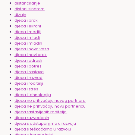
distanciranje
distoni sindrom
dizajn
djeca i brak
djeca i ekrani
djeca i mediji
djeca i mladi
djeca i mladih
djeca i nova veza
djeca i novi brak
djeca i odrasli
djeca i potres
djeca i rastava
djeca i razvod
djeca i roditelji
djeca i stres
djeca i tehnologija
djeca ne prihvaćaju novog partnera
djeca ne prihvaćaju novu partnericu
djeca rastavljenih roditelja
djeca razvedenih
djeca s odstupanjima u razvoju
djeca s teškoćama u razvoju
djeca u korona krizi