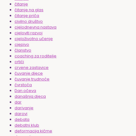
čitanje
čitanje na glas
čitanje priča
civilno društvo
cjelodnevna nastava
cjeloviti razvoj
cjeloživotno učenje
cjepivo
članstvo
coaching za roditelje
crtići
crvene zastavice
čuvanje djece
čuvanje trudnoće
čvrstoća
Dan očeva
današnja djeca
dar
darivanje
darovi
debata
debatni klub
deformacija kičme