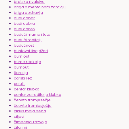
bratsko rivalstvo
briga o mentalnom zdravlju
briga o zdravlju
budi dobar
budi dobra
budi dobro
budući mama i tata
budući roditelji
budućnost
buntovni tinejdžeri
burn out
burne reakcije
burnout
čarolija
carski rez
celulit
centar klubko
centar za roditelje klubko
četvrto tromjesečje
četvrto tromjesječje
ciklus moja beba
ciljevi
čimbenici razvoja
čitaj mi