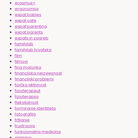
erasmus+
ergonomija
expat babies
expat cafe
expat parenting
expat parents
expats in zagreb
familylab
familylab hrvatska
film
filmovi
fina motorika
financijska neizvjesnost
financijski problemi
fizička aktivnost
fizioterapeut
fizioterapija
fleksibilnost
formiranje identiteta
fotografija
frfljanje
frustracija
funkcionalna medicina
gejming