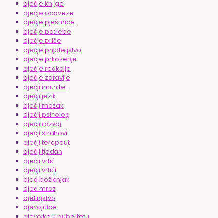
dječje knjige
dječje obaveze
dječje pjesmice
dječje potrebe
dječje priče
dječje prijateljstvo
dječje prkošenje
dječje reakcije
dječje zdravlje
dječji imunitet
dječji jezik
dječji mozak
dječji psiholog
dječji razvoj
dječji strahovi
dječji terapeut
dječji tjedan
dječji vrtić
dječji vrtići
djed božićnjak
djed mraz
djetinjstvo
djevojčice
djevojke u pubertetu