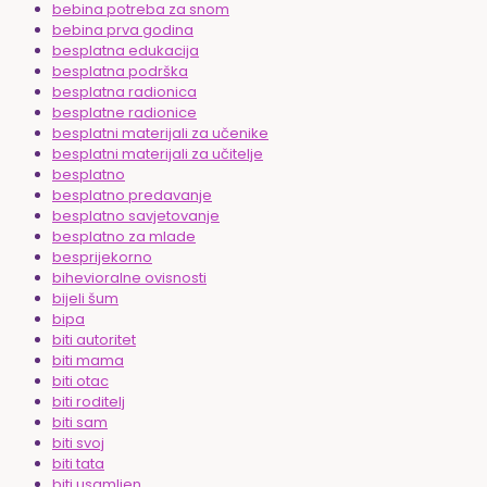
bebina potreba za snom
bebina prva godina
besplatna edukacija
besplatna podrška
besplatna radionica
besplatne radionice
besplatni materijali za učenike
besplatni materijali za učitelje
besplatno
besplatno predavanje
besplatno savjetovanje
besplatno za mlade
besprijekorno
bihevioralne ovisnosti
bijeli šum
bipa
biti autoritet
biti mama
biti otac
biti roditelj
biti sam
biti svoj
biti tata
biti usamljen