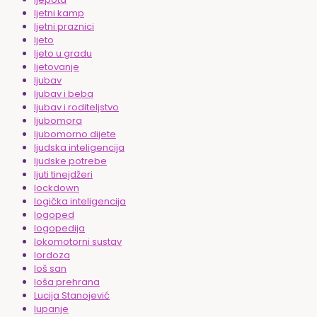
ljetni kamp
ljetni praznici
ljeto
ljeto u gradu
ljetovanje
ljubav
ljubav i beba
ljubav i roditeljstvo
ljubomora
ljubomorno dijete
ljudska inteligencija
ljudske potrebe
ljuti tinejdžeri
lockdown
logička inteligencija
logoped
logopedija
lokomotorni sustav
lordoza
loš san
loša prehrana
Lucija Stanojević
lupanje