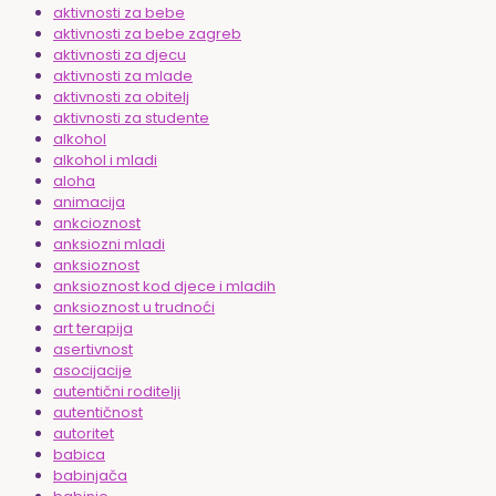
aktivnosti za bebe
aktivnosti za bebe zagreb
aktivnosti za djecu
aktivnosti za mlade
aktivnosti za obitelj
aktivnosti za studente
alkohol
alkohol i mladi
aloha
animacija
ankcioznost
anksiozni mladi
anksioznost
anksioznost kod djece i mladih
anksioznost u trudnoći
art terapija
asertivnost
asocijacije
autentični roditelji
autentičnost
autoritet
babica
babinjača