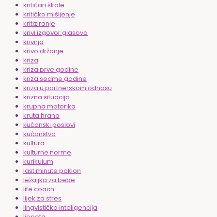
kritičari škole
kritičko mišljenje
kritiziranje
krivi izgovor glasova
krivnja
krivo držanje
kriza
kriza prve godine
kriza sedme godine
kriza u partnerskom odnosu
krizna situacija
krupna motorika
kruta hrana
kućanski poslovi
kućanstvo
kultura
kulturne norme
kurikulum
last minute poklon
ležaljka za bebe
life coach
lijek za stres
lingvistička inteligencija
ljepota