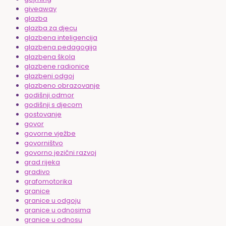
giveaway
glazba
glazba za djecu
glazbena inteligencija
glazbena pedagogija
glazbena škola
glazbene radionice
glazbeni odgoj
glazbeno obrazovanje
godišnji odmor
godišnji s djecom
gostovanje
govor
govorne vježbe
govorništvo
govorno jezični razvoj
grad rijeka
gradivo
grafomotorika
granice
granice u odgoju
granice u odnosima
granice u odnosu