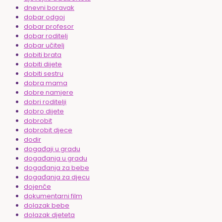
dnevni boravak
dobar odgoj
dobar profesor
dobar roditelj
dobar učitelj
dobiti brata
dobiti dijete
dobiti sestru
dobra mama
dobre namjere
dobri roditelji
dobro dijete
dobrobit
dobrobit djece
dodir
događaji u gradu
događanja u gradu
događanja za bebe
događanja za djecu
dojenče
dokumentarni film
dolazak bebe
dolazak djeteta