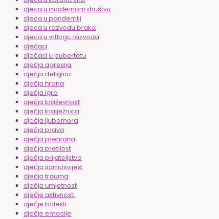
djeca u modernom društvu
djeca u pandemiji
djeca u razvodu braka
djeca u vrtlogu razvoda
dječaci
dječaci u pubertetu
dječja agresija
dječja debljina
dječja hrana
dječja igra
dječja književnost
dječja kralježnica
dječja ljubomora
dječja prava
dječja prehrana
dječja pretilost
dječja prijateljstva
dječja samosvijest
dječja trauma
dječja umjetnost
dječje aktivnosti
dječje bolesti
dječje emocije