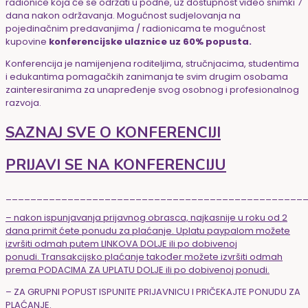
radionice koja će se održati u podne, uz dostupnost video snimki 7
dana nakon održavanja. Mogućnost sudjelovanja na
pojedinačnim predavanjima / radionicama te mogućnost
kupovine
konferencijske ulaznice uz 60% popusta.
Konferencija je namijenjena roditeljima, stručnjacima, studentima
i edukantima pomagačkih zanimanja te svim drugim osobama
zainteresiranima za unapređenje svog osobnog i profesionalnog
razvoja.
SAZNAJ SVE O KONFERENCIJI
PRIJAVI SE NA KONFERENCIJU
________________________________________________
– nakon ispunjavanja prijavnog obrasca, najkasnije u roku od 2
dana primit ćete ponudu za plaćanje. Uplatu paypalom možete
izvršiti odmah putem LINKOVA DOLJE ili po dobivenoj
ponudi. Transakcijsko plaćanje također možete izvršiti odmah
prema PODACIMA ZA UPLATU DOLJE ili po dobivenoj ponudi.
– ZA GRUPNI POPUST ISPUNITE PRIJAVNICU I PRIČEKAJTE PONUDU ZA
PLAĆANJE.