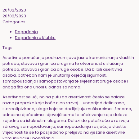
20/02/2023
20/02/2023
Categories
Događanja
Događanja u Klubku
Tags
Asertivno ponašanje podrazumijeva jasno komuniciranje vlastitih
potreba, stavova i granica drugima te otvorenost u slušanju
potreba, stavova i granica druge osobe. Da bi bili asertivna
osoba, potreban nam je unutarnji osjećaj sigurnosti,
samopouzdanja i samopoštovanja te svjesnost druge osobe i
onoga što ona unosi u odnos sa nama.
Asertivnost se uči,
no na putu do asertivnosti često se nalaze
razne prepreke koje koče njen razvoj – unaprijed definirane,
stereotipizirane, uloge koje se dodijeljuju muškarcima i ženama,
odnosno dječacima i djevojčicama te očekivanja koja dolaze
zajedno sa istaknutim ulogama.
Dolazi do poteškoća u razvoju
zdravog samopoštovanja, samopouzdanja i osjećaja vlastite
vrijednosti te se to posljedično prelijeva na vještine asertivne
komunikacije i ponašanja.