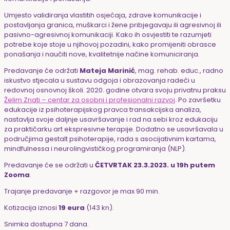
Umjesto validiranja vlastitih osjećaja, zdrave komunikacije i
postavljanja granica, muškarci i žene pribjegavaju ili agresivnoj ili
pasivno-agresivnoj komunikaciji.
Kako ih osvjestiti te razumjeti
potrebe koje stoje u njihovoj pozadini, kako promijeniti obrasce
ponašanja i naučiti nove, kvalitetnije načine komuniciranja.
Predavanje će održati
Mateja Marinić
, mag
.
rehab
.
educ
.,
radno
iskustvo stjecala u sustavu odgoja i obrazovanja radeći u
redovnoj osnovnoj školi. 2020. godine otvara svoju privatnu praksu
Želim Znati – centar za osobni i profesionalni razvoj
. Po završetku
edukacije iz psihoterapijskog pravca transakcijska analiza,
nastavlja svoje daljnje usavršavanje i rad na sebi kroz edukaciju
za praktičarku art ekspresivne terapije. Dodatno se usavršavala u
područjima gestalt psihoterapije, rada s asocijativnim kartama,
mindfulnessa i neurolingvističkog programiranja (NLP).
Predavanje će se održati u
ČETVRTAK 23.3.2023. u 19h putem
Zooma
.
Trajanje predavanje + razgovor je max 90 min.
Kotizacija iznosi
19 eura
(143 kn).
Snimka dostupna 7 dana.