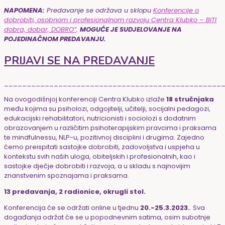
NAPOMENA:
Predavanje se održava u sklopu
Konferencije o
dobrobiti, osobnom i profesionalnom razvoju Centra Klubko – BITI
dobra, dobar, DOBRO”
.
MOGUĆE JE SUDJELOVANJE NA
POJEDINAČNOM PREDAVANJU.
PRIJAVI SE NA PREDAVANJE
________________________________________________
Na ovogodišnjoj konferenciji Centra Klubko izlaže
18 stručnjaka
među kojima su psiholozi, odgojitelji, učitelji, socijalni pedagozi,
edukacijski rehabilitatori, nutricionisti i sociolozi s dodatnim
obrazovanjem u različitim psihoterapijskim pravcima i praksama
te mindfulnessu, NLP-u, pozitivnoj disciplini i drugima. Zajedno
ćemo preispitati sastojke dobrobiti, zadovoljstva i uspjeha u
kontekstu svih naših uloga, obiteljskih i profesionalnih, kao i
sastojke dječje dobrobiti i razvoja, a u skladu s najnovijim
znanstvenim spoznajama i praksama.
13 predavanja, 2 radionice, okrugli stol.
Konferencija će se održati online u tjednu
20.-25.3.2023.
. Sva
događanja održat će se u popodnevnim satima, osim subotnje