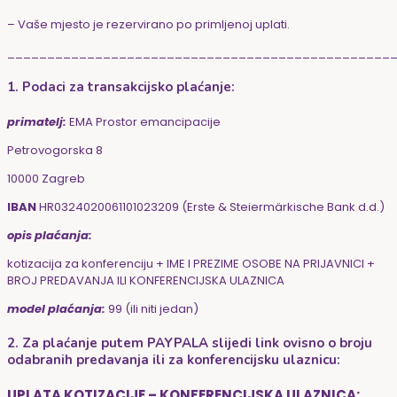
– Vaše mjesto je rezervirano po primljenoj uplati.
________________________________________________
1. Podaci za transakcijsko plaćanje:
primatelj:
EMA Prostor emancipacije
Petrovogorska 8
10000 Zagreb
IBAN
HR0324020061101023209 (Erste & Steiermärkische Bank d.d.)
opis plaćanja:
kotizacija za konferenciju + IME I PREZIME OSOBE NA PRIJAVNICI +
BROJ PREDAVANJA ILI KONFERENCIJSKA ULAZNICA
model plaćanja:
99 (ili niti jedan)
2. Za plaćanje putem PAYPALA slijedi link ovisno o broju
odabranih predavanja ili za konferencijsku ulaznicu:
UPLATA KOTIZACIJE – KONFERENCIJSKA ULAZNICA: