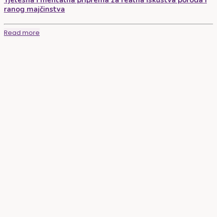
Tjelesna i mentalna priprema za realna iskustva poroda i
ranog majčinstva
Read more