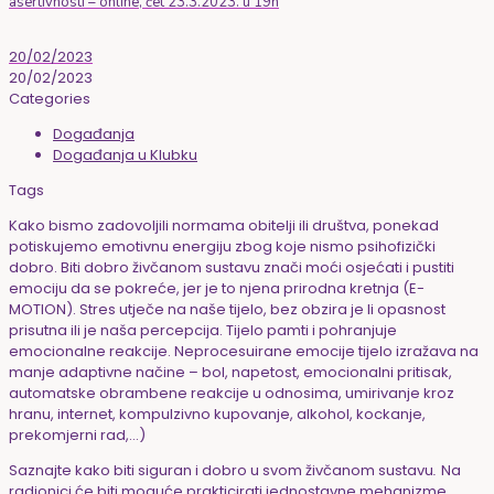
asertivnosti – online, čet 23.3.2023. u 19h
20/02/2023
20/02/2023
Categories
Događanja
Događanja u Klubku
Tags
Kako bismo zadovoljili normama obitelji ili društva, ponekad
potiskujemo emotivnu energiju zbog koje nismo psihofizički
dobro. Biti dobro živčanom sustavu znači moći osjećati i pustiti
emociju da se pokreće, jer je to njena prirodna kretnja (E-
MOTION). Stres utječe na naše tijelo, bez obzira je li opasnost
prisutna ili je naša percepcija. Tijelo pamti i pohranjuje
emocionalne reakcije. Neprocesuirane emocije tijelo izražava na
manje adaptivne načine – bol, napetost, emocionalni pritisak,
automatske obrambene reakcije u odnosima, umirivanje kroz
hranu, internet, kompulzivno kupovanje, alkohol, kockanje,
prekomjerni rad,…)
Saznajte kako biti siguran i dobro u svom živčanom sustavu
.
Na
radionici će biti moguće prakticirati jednostavne mehanizme