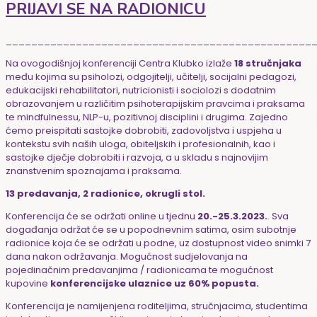
PRIJAVI SE NA RADIONICU
________________________________________________
Na ovogodišnjoj konferenciji Centra Klubko izlaže
18 stručnjaka
među kojima su psiholozi, odgojitelji, učitelji, socijalni pedagozi,
edukacijski rehabilitatori, nutricionisti i sociolozi s dodatnim
obrazovanjem u različitim psihoterapijskim pravcima i praksama
te mindfulnessu, NLP-u, pozitivnoj disciplini i drugima. Zajedno
ćemo preispitati sastojke dobrobiti, zadovoljstva i uspjeha u
kontekstu svih naših uloga, obiteljskih i profesionalnih, kao i
sastojke dječje dobrobiti i razvoja, a u skladu s najnovijim
znanstvenim spoznajama i praksama.
13 predavanja, 2 radionice, okrugli stol.
Konferencija će se održati online u tjednu
20.-25.3.2023.
. Sva
događanja održat će se u popodnevnim satima, osim subotnje
radionice koja će se održati u podne, uz dostupnost video snimki 7
dana nakon održavanja. Mogućnost sudjelovanja na
pojedinačnim predavanjima / radionicama te mogućnost
kupovine
konferencijske ulaznice uz 60% popusta.
Konferencija je namijenjena roditeljima, stručnjacima, studentima