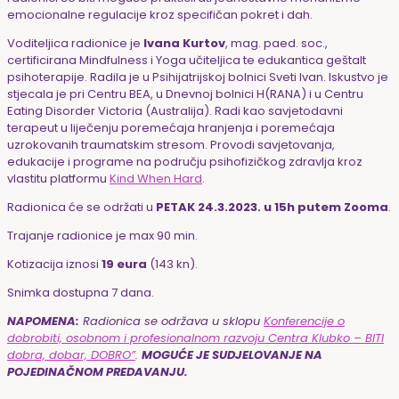
emocionalne regulacije kroz specifičan pokret i dah.
Voditeljica radionice je
Ivana Kurtov
,
mag
.
paed
.
soc
.
,
certificirana Mindfulness i Yoga učiteljica te edukantica geštalt
psihoterapije. Radila je u Psihijatrijskoj bolnici Sveti Ivan. Iskustvo je
stjecala je pri Centru BEA, u Dnevnoj bolnici H(RANA) i u Centru
Eating Disorder Victoria (Australija).
Radi kao savjetodavni
terapeut u liječenju poremećaja hranjenja i poremećaja
uzrokovanih traumatskim stresom. Provodi savjetovanja,
edukacije i programe na području psihofizičkog zdravlja kroz
vlastitu platformu
Kind When Hard
.
Radionica će se održati u
PETAK 24.3.2023. u 15h putem Zooma
.
Trajanje radionice je max 90 min.
Kotizacija iznosi
19 eura
(143 kn).
Snimka dostupna 7 dana.
NAPOMENA:
Radionica se održava u sklopu
Konferencije o
dobrobiti, osobnom i profesionalnom razvoju Centra Klubko – BITI
dobra, dobar, DOBRO”
.
MOGUĆE JE SUDJELOVANJE NA
POJEDINAČNOM PREDAVANJU.