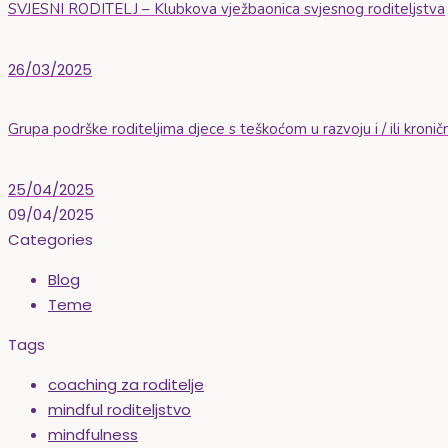
SVJESNI RODITELJ – Klubkova vježbaonica svjesnog roditeljstva
26/03/2025
Grupa podrške roditeljima djece s teškoćom u razvoju i / ili kron
25/04/2025
09/04/2025
Categories
Blog
Teme
Tags
coaching za roditelje
mindful roditeljstvo
mindfulness