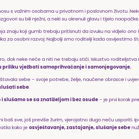
dnosu s važnim osobama u privatnom i poslovnom životu. Nek
ori su bili nježni, a neki su okrenuli glavu i tijelo naopačke
znaju koji gumb trebaju pritisnuti da izvuku na vidjelo ono š
ilika za osobni razvoj: Najbolji smo roditelji kada osvijestimo 
 dok neke neće a niti ne trebaju stići. Iskustvo roditeljstva
u priliku vježbati samoprihvaćanje i samonjegovanje.
eštavala sebe
– svoje potrebe, želje, naučene obrasce i uvjere
 slušati sebe
.
i slušamo se sa znatiželjom i bez osude
– je prvi korak p
baš sve, još previše žurim, vjerojatno dugo neću usporiti. Ip
atila kako je
osvještavanje, zastajanje, slušanje sebe
nuž