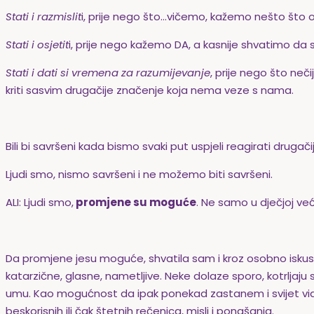
Stati i razmislit
i, prije nego što…vičemo, kažemo nešto što
Stati i osjetit
i, prije nego kažemo DA, a kasnije shvatimo da sm
Stati i dati si vremena za razumijevanje
, prije nego što neč
kriti sasvim drugačije značenje koja nema veze s nama.
Bili bi savršeni kada bismo svaki put uspjeli reagirati drugač
Ljudi smo, nismo savršeni i ne možemo biti savršeni.
ALI: Ljudi smo,
promjene su moguće
. Ne samo u dječjoj već 
Da promjene jesu moguće, shvatila sam i kroz osobno iskus
katarzične, glasne, nametljive. Neke dolaze sporo, kotrljaju
umu. Kao mogućnost da ipak ponekad zastanem i svijet vidim 
beskorisnih ili čak štetnih rečenica, misli i ponašanja.