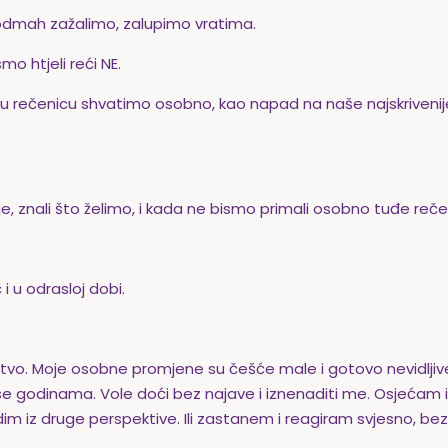
 odmah zažalimo, zalupimo vratima.
o htjeli reći NE.
iju rečenicu shvatimo osobno, kao napad na naše najskrivenij
ije, znali što želimo, i kada ne bismo primali osobno tuđe reče
i u odrasloj dobi.
tvo. Moje osobne promjene su češće male i gotovo nevidljive
 se godinama. Vole doći bez najave i iznenaditi me. Osjećam i
iz druge perspektive. Ili zastanem i reagiram svjesno, bez ko