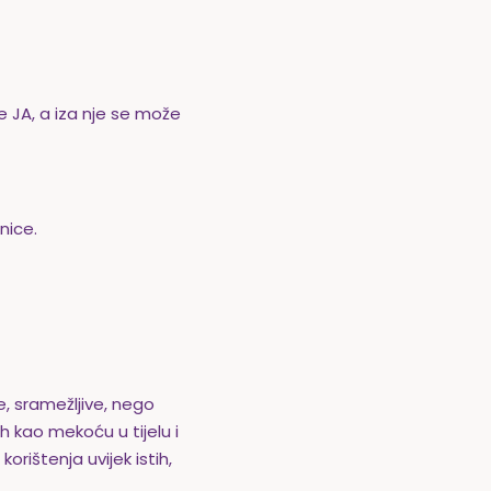
e JA, a iza nje se može
nice.
, sramežljive, nego
h kao mekoću u tijelu i
rištenja uvijek istih,