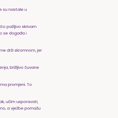
e su nastale u
.
to pažljivo skrivam
što se događa i
 me drži skromnom, jer
nja, brižljivo čuvane
rema promjeni. To
ak, učim usporavati,
no, a vježbe pomažu