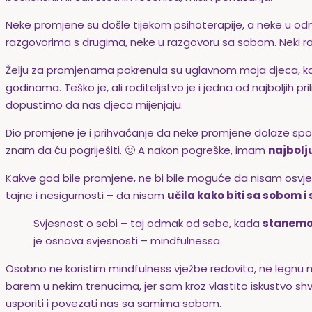
Neke promjene su došle tijekom psihoterapije, a neke u o
razgovorima s drugima, neke u razgovoru sa sobom. Neki razgov
Želju za promjenama pokrenula su uglavnom moja djeca, koja 
godinama. Teško je, ali roditeljstvo je i jedna od najboljih pr
dopustimo da nas djeca mijenjaju.
Dio promjene je i prihvaćanje da neke promjene dolaze sporo,
znam da ću pogriješiti. 🙂
A nakon pogreške, imam
najbolj
Kakve god bile promjene, ne bi bile moguće da nisam osvj
tajne i nesigurnosti – da nisam
učila kako biti sa sobom i
Svjesnost o sebi – taj odmak od sebe, kada
stanemo 
je osnova svjesnosti – mindfulnessa.
Osobno ne koristim mindfulness vježbe redovito, ne legnu mi 
barem u nekim trenucima, jer sam kroz vlastito iskustvo shv
usporiti i povezati nas sa samima sobom.