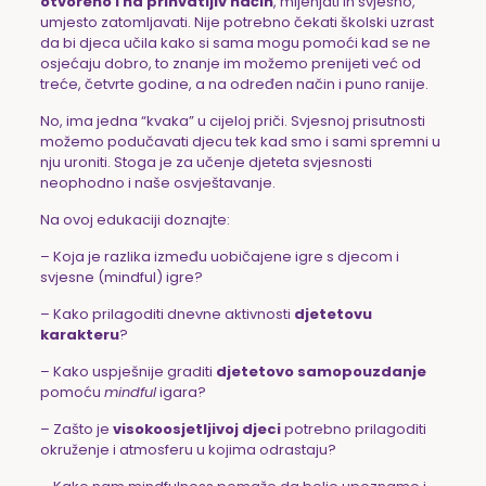
otvoreno i na prihvatljiv način
, mijenjati ih svjesno,
umjesto zatomljavati. Nije potrebno čekati školski uzrast
da bi djeca učila kako si sama mogu pomoći kad se ne
osjećaju dobro, to znanje im možemo prenijeti već od
treće, četvrte godine, a na određen način i puno ranije.
No, ima jedna “kvaka” u cijeloj priči. Svjesnoj prisutnosti
možemo podučavati djecu tek kad smo i sami spremni u
nju uroniti. Stoga je za učenje djeteta svjesnosti
neophodno i naše osvještavanje.
Na ovoj edukaciji doznajte:
– Koja je razlika između uobičajene igre s djecom i
svjesne (mindful) igre?
– Kako prilagoditi dnevne aktivnosti
djetetovu
karakteru
?
– Kako uspješnije graditi
djetetovo
samopouzdanje
pomoću
mindful
igara?
– Zašto je
visokoosjetljivoj djeci
potrebno prilagoditi
okruženje i atmosferu u kojima odrastaju?