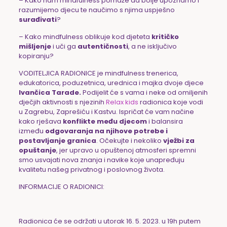
– Kako nam mindfulness pomaže da bolje upoznamo i
razumijemo djecu te naučimo s njima uspješno
surađivati
?
– Kako mindfulness oblikuje kod djeteta
kritičko
mišljenje
i uči ga
autentičnosti
, a ne isključivo
kopiranju?
VODITELJICA RADIONICE je mindfulness trenerica,
edukatorica, poduzetnica, urednica i majka dvoje djece
Ivančica Tarade.
Podijelit će s vama i neke od omiljenih
dječjih aktivnosti s njezinih
Relax kids
radionica koje vodi
u Zagrebu, Zaprešiću i Kastvu. Ispričat će vam načine
kako rješava
konflikte među djecom
i balansira
između
odgovaranja na njihove potrebe i
postavljanje granica
. Očekujte i nekoliko
vježbi za
opuštanje
, jer upravo u opuštenoj atmosferi spremni
smo usvajati nova znanja i navike koje unapređuju
kvalitetu našeg privatnog i poslovnog života.
INFORMACIJE O RADIONICI:
Radionica će se održati u utorak 16. 5. 2023. u 19h putem