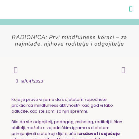
RADIONICA: Prvi mindfulness koraci – za
najmlađe, njihove roditelje i odgojitelje
19/04/2023
Koje je pravo vrijeme da s djetetom započnete
prakticirati mindfulness aktivnosti? Kad god vi tako
odlučite, kad ste sami za njih spremni.
Bilo da ste odgojitelj, pedagog, psiholog, roditelj ili član
obitelji, možete u zajedničkim igrama s djetetom
primjenjivati alate koji dijete uče
izražavati osjećaje