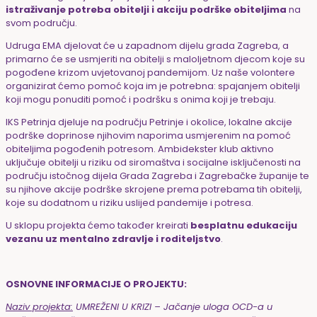
istraživanje potreba obitelji i akciju podrške obiteljima
na
svom području.
Udruga EMA djelovat će u zapadnom dijelu grada Zagreba, a
primarno će se usmjeriti na obitelji s maloljetnom djecom koje su
pogođene krizom uvjetovanoj pandemijom. Uz naše volontere
organizirat ćemo pomoć koja im je potrebna: spajanjem obitelji
koji mogu ponuditi pomoć i podršku s onima koji je trebaju.
IKS Petrinja djeluje na području Petrinje i okolice, lokalne akcije
podrške doprinose njihovim naporima usmjerenim na pomoć
obiteljima pogođenih potresom. Ambidekster klub aktivno
uključuje obitelji u riziku od siromaštva i socijalne isključenosti na
području istočnog dijela Grada Zagreba i Zagrebačke županije te
su njihove akcije podrške skrojene prema potrebama tih obitelji,
koje su dodatnom u riziku uslijed pandemije i potresa.
U sklopu projekta ćemo također kreirati
besplatnu edukaciju
vezanu uz mentalno zdravlje i roditeljstvo
.
OSNOVNE INFORMACIJE O PROJEKTU:
Naziv projekta:
UMREŽENI U KRIZI – Jačanje uloga OCD-a u