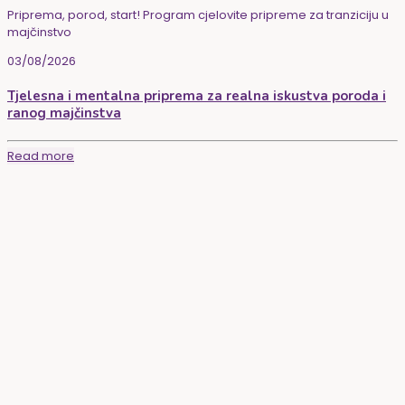
Priprema, porod, start! Program cjelovite pripreme za tranziciju u
majčinstvo
03/08/2026
Tjelesna i mentalna priprema za realna iskustva poroda i
ranog majčinstva
Read more