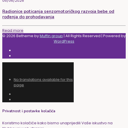
05/06/2026
Radionice poticanja senzomotoričkog razvoja bebe od
rođenja do prohodavanja
Read more
© 2026 Betheme by
Muffin group
| All Rights Reserved | Powered by
WordPress
No translations available for this
page
Privatnost i postavke kolačića
Koristimo kolačiće kako bismo unaprijedili Vaše iskustvo na