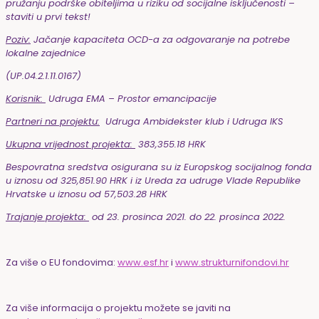
pružanju podrške obiteljima u riziku od socijalne isključenosti –
staviti u prvi tekst!
Poziv:
Jačanje kapaciteta OCD-a za odgovaranje na potrebe
lokalne zajednice
(UP.04.2.1.11.0167)
Korisnik:
Udruga EMA – Prostor emancipacije
Partneri na projektu:
Udruga Ambidekster klub i Udruga IKS
Ukupna vrijednost projekta:
383,355.18 HRK
Bespovratna sredstva osigurana su iz Europskog socijalnog fonda
u iznosu od 325,851.90 HRK i iz Ureda za udruge Vlade Republike
Hrvatske u iznosu od 57,503.28 HRK
Trajanje projekta:
od 23. prosinca 2021. do 22. prosinca 2022.
Za više o EU fondovima:
www.esf.hr
i
www.strukturnifondovi.hr
Za više informacija o projektu možete se javiti na