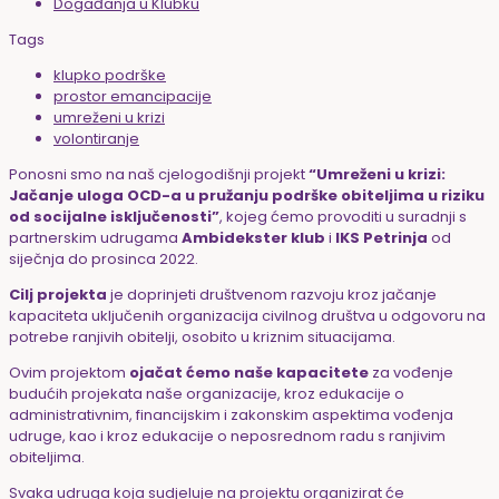
Događanja u Klubku
Tags
klupko podrške
prostor emancipacije
umreženi u krizi
volontiranje
Ponosni smo na naš cjelogodišnji projekt
“Umreženi u krizi:
Jačanje uloga OCD-a u pružanju podrške obiteljima u riziku
od socijalne isključenosti”
, kojeg ćemo provoditi u suradnji s
partnerskim udrugama
Ambidekster klub
i
IKS Petrinja
od
siječnja do prosinca 2022.
Cilj projekta
je doprinjeti društvenom razvoju kroz jačanje
kapaciteta uključenih organizacija civilnog društva u odgovoru na
potrebe ranjivih obitelji, osobito u kriznim situacijama.
Ovim projektom
ojačat ćemo naše kapacitete
za vođenje
budućih projekata naše organizacije, kroz edukacije o
administrativnim, financijskim i zakonskim aspektima vođenja
udruge, kao i kroz edukacije o neposrednom radu s ranjivim
obiteljima.
Svaka udruga koja sudjeluje na projektu organizirat će