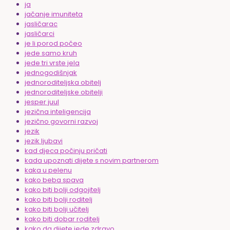
ja
jačanje imuniteta
jasličarac
jasličarci
je li porod počeo
jede samo kruh
jede tri vrste jela
jednogodišnjak
jednoroditeljska obitelj
jednoroditeljske obitelji
jesper juul
jezična inteligencija
jezično govorni razvoj
jezik
jezik ljubavi
kad djeca počinju pričati
kada upoznati dijete s novim partnerom
kaka u pelenu
kako beba spava
kako biti bolji odgojitelj
kako biti bolji roditelj
kako biti bolji učitelj
kako biti dobar roditelj
kako da dijete jede zdravo