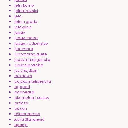
ljetni kamp
ljetni praznici
ljeto
ljeto u gradu
ljetovanje
ljubav
ljubav i beba
ljubav i roditeljstvo
ljubomora
ljubomorno dijete
ljudska inteligencija
ljudske potrebe
ljuti tinejdžeri
lockdown
logička inteligencija
logoped
logopedija
lokomotorni sustav
lordoza
loš san
loša prehrana
Lucija Stanojević
lupanje