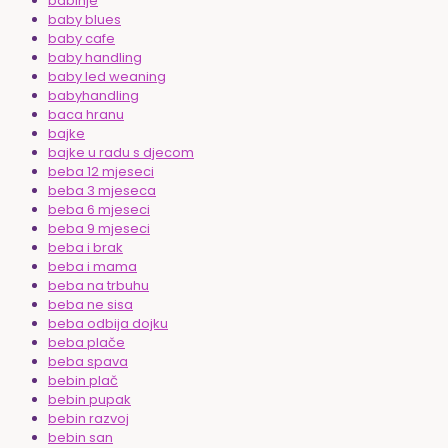
babinje
baby blues
baby cafe
baby handling
baby led weaning
babyhandling
baca hranu
bajke
bajke u radu s djecom
beba 12 mjeseci
beba 3 mjeseca
beba 6 mjeseci
beba 9 mjeseci
beba i brak
beba i mama
beba na trbuhu
beba ne sisa
beba odbija dojku
beba plače
beba spava
bebin plač
bebin pupak
bebin razvoj
bebin san