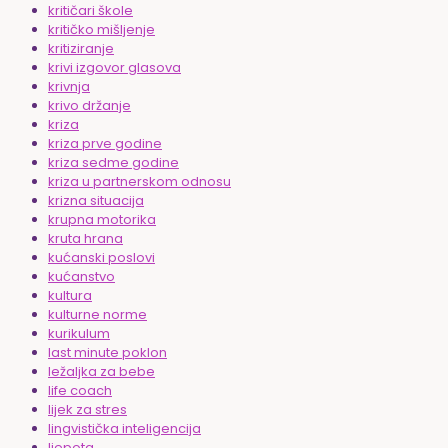
kritičari škole
kritičko mišljenje
kritiziranje
krivi izgovor glasova
krivnja
krivo držanje
kriza
kriza prve godine
kriza sedme godine
kriza u partnerskom odnosu
krizna situacija
krupna motorika
kruta hrana
kućanski poslovi
kućanstvo
kultura
kulturne norme
kurikulum
last minute poklon
ležaljka za bebe
life coach
lijek za stres
lingvistička inteligencija
ljepota