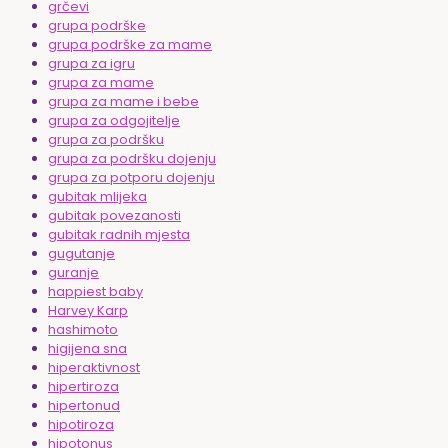
grčevi
grupa podrške
grupa podrške za mame
grupa za igru
grupa za mame
grupa za mame i bebe
grupa za odgojitelje
grupa za podršku
grupa za podršku dojenju
grupa za potporu dojenju
gubitak mlijeka
gubitak povezanosti
gubitak radnih mjesta
gugutanje
guranje
happiest baby
Harvey Karp
hashimoto
higijena sna
hiperaktivnost
hipertiroza
hipertonud
hipotiroza
hipotonus