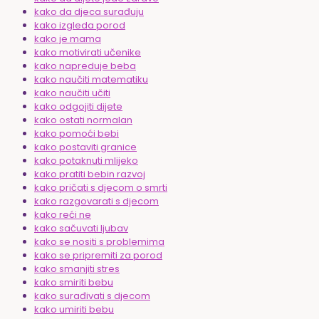
kako da djeca surađuju
kako izgleda porod
kako je mama
kako motivirati učenike
kako napreduje beba
kako naučiti matematiku
kako naučiti učiti
kako odgojiti dijete
kako ostati normalan
kako pomoći bebi
kako postaviti granice
kako potaknuti mlijeko
kako pratiti bebin razvoj
kako pričati s djecom o smrti
kako razgovarati s djecom
kako reći ne
kako sačuvati ljubav
kako se nositi s problemima
kako se pripremiti za porod
kako smanjiti stres
kako smiriti bebu
kako surađivati s djecom
kako umiriti bebu