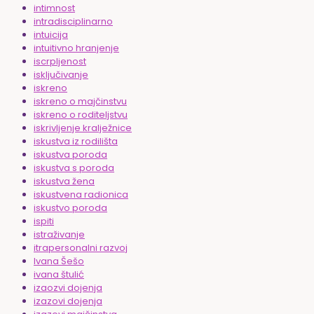
intimnost
intradisciplinarno
intuicija
intuitivno hranjenje
iscrpljenost
isključivanje
iskreno
iskreno o majčinstvu
iskreno o roditeljstvu
iskrivljenje kralježnice
iskustva iz rodilišta
iskustva poroda
iskustva s poroda
iskustva žena
iskustvena radionica
iskustvo poroda
ispiti
istraživanje
itrapersonalni razvoj
Ivana Šešo
ivana štulić
izaozvi dojenja
izazovi dojenja