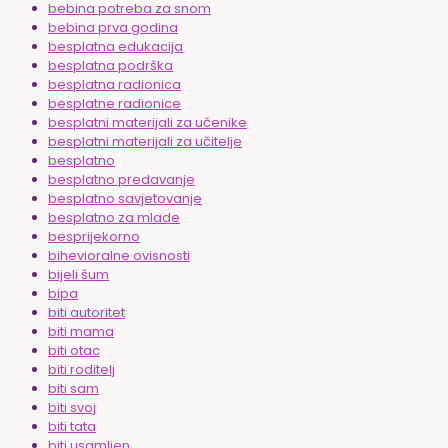
bebina potreba za snom
bebina prva godina
besplatna edukacija
besplatna podrška
besplatna radionica
besplatne radionice
besplatni materijali za učenike
besplatni materijali za učitelje
besplatno
besplatno predavanje
besplatno savjetovanje
besplatno za mlade
besprijekorno
bihevioralne ovisnosti
bijeli šum
bipa
biti autoritet
biti mama
biti otac
biti roditelj
biti sam
biti svoj
biti tata
biti usamljen