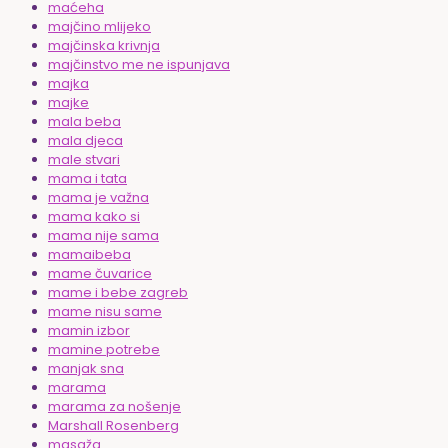
maćeha
majčino mlijeko
majčinska krivnja
majčinstvo me ne ispunjava
majka
majke
mala beba
mala djeca
male stvari
mama i tata
mama je važna
mama kako si
mama nije sama
mamaibeba
mame čuvarice
mame i bebe zagreb
mame nisu same
mamin izbor
mamine potrebe
manjak sna
marama
marama za nošenje
Marshall Rosenberg
masaža