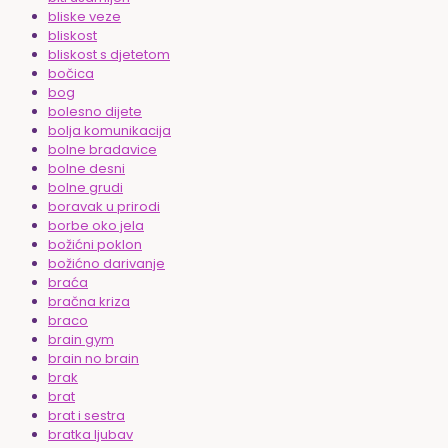
bliske veze
bliskost
bliskost s djetetom
bočica
bog
bolesno dijete
bolja komunikacija
bolne bradavice
bolne desni
bolne grudi
boravak u prirodi
borbe oko jela
božićni poklon
božićno darivanje
braća
bračna kriza
braco
brain gym
brain no brain
brak
brat
brat i sestra
bratka ljubav