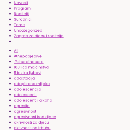
Novosti
Programi
Roditelji
Suradnici
Teme
Uncategorized
Zagreb za djecu i roditelje
All
#nepobjedive
#sharethecare
100 lica majčinstva
5 jezika ljubavi
adaptacija
adaptirano mlijeko
adolescencija
adolescenti
adolescenti i alkoho
agresija
agresivnost
agresivnost kod djece
akrivnosti za djecu
aktivnosti na trbuhu