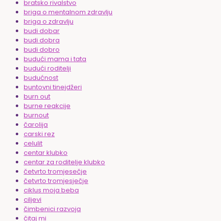
bratsko rivalstvo
briga o mentalnom zdravlju
briga o zdravlju
budi dobar
budi dobra
budi dobro
budući mama i tata
budući roditelji
budućnost
buntovni tinejdžeri
burn out
burne reakcije
burnout
čarolija
carski rez
celulit
centar klubko
centar za roditelje klubko
četvrto tromjesečje
četvrto tromjesječje
ciklus moja beba
ciljevi
čimbenici razvoja
čitaj mi