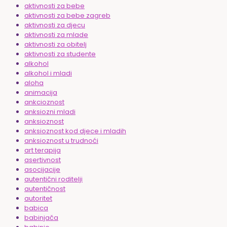
aktivnosti za bebe
aktivnosti za bebe zagreb
aktivnosti za djecu
aktivnosti za mlade
aktivnosti za obitelj
aktivnosti za studente
alkohol
alkohol i mladi
aloha
animacija
ankcioznost
anksiozni mladi
anksioznost
anksioznost kod djece i mladih
anksioznost u trudnoći
art terapija
asertivnost
asocijacije
autentični roditelji
autentičnost
autoritet
babica
babinjača