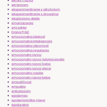
ekrani i razvoj
ekranizam
eksperimentiranje s alkoholom
eksperimentiranje s drogama
eksplozivno dijete
emancipacija
emi pikler
Emina Pršić
emocionalna bliskost
emocionalna inteligencija
emocionalna otpornost
emocionalna regulacija
emocionalni razvoj
emocionalni razvoj adolescenata
emocionalni razvoj bebe
emocionalni razvoj djece
emocionalno nasilje
emozionalni razvoj bebe
empatičnost
empatija
entuzijazam
epidemija
epidemiološke mjere
epiduralna