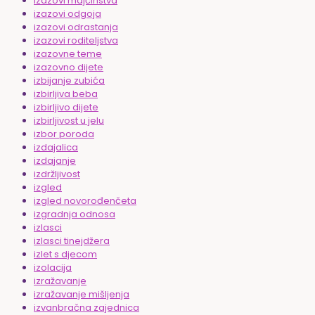
izazovi majčinstva
izazovi odgoja
izazovi odrastanja
izazovi roditeljstva
izazovne teme
izazovno dijete
izbijanje zubića
izbirljiva beba
izbirljivo dijete
izbirljivost u jelu
izbor poroda
izdajalica
izdajanje
izdržljivost
izgled
izgled novorođenčeta
izgradnja odnosa
izlasci
izlasci tinejdžera
izlet s djecom
izolacija
izražavanje
izražavanje mišljenja
izvanbračna zajednica