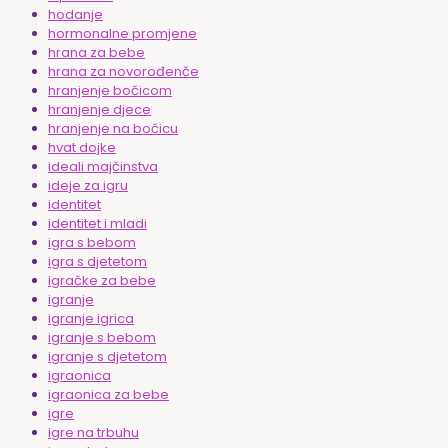
hodanje
hormonalne promjene
hrana za bebe
hrana za novorođenče
hranjenje bočicom
hranjenje djece
hranjenje na bočicu
hvat dojke
ideali majčinstva
ideje za igru
identitet
identitet i mladi
igra s bebom
igra s djetetom
igračke za bebe
igranje
igranje igrica
igranje s bebom
igranje s djetetom
igraonica
igraonica za bebe
igre
igre na trbuhu