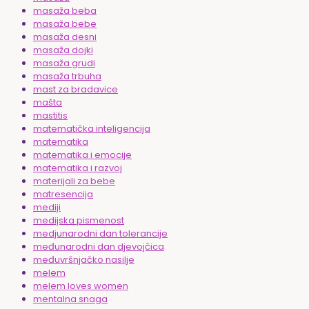
masaža beba
masaža bebe
masaža desni
masaža dojki
masaža grudi
masaža trbuha
mast za bradavice
mašta
mastitis
matematička inteligencija
matematika
matematika i emocije
matematika i razvoj
materijali za bebe
matresencija
mediji
medijska pismenost
medjunarodni dan tolerancije
međunarodni dan djevojčica
međuvršnjačko nasilje
melem
melem loves women
mentalna snaga