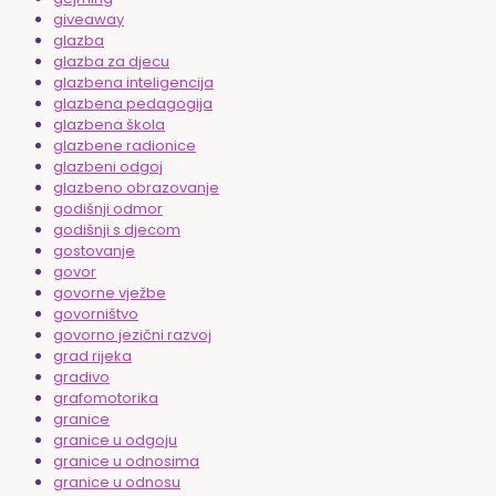
giveaway
glazba
glazba za djecu
glazbena inteligencija
glazbena pedagogija
glazbena škola
glazbene radionice
glazbeni odgoj
glazbeno obrazovanje
godišnji odmor
godišnji s djecom
gostovanje
govor
govorne vježbe
govorništvo
govorno jezični razvoj
grad rijeka
gradivo
grafomotorika
granice
granice u odgoju
granice u odnosima
granice u odnosu