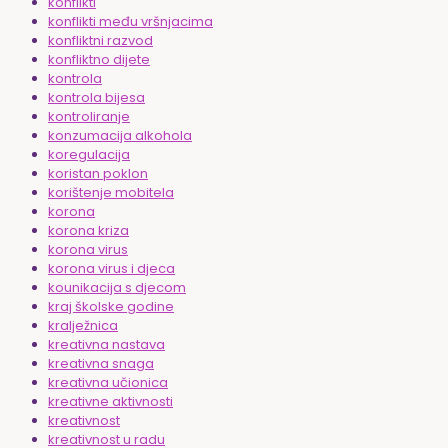
konflikti
konflikti među vršnjacima
konfliktni razvod
konfliktno dijete
kontrola
kontrola bijesa
kontroliranje
konzumacija alkohola
koregulacija
koristan poklon
korištenje mobitela
korona
korona kriza
korona virus
korona virus i djeca
kounikacija s djecom
kraj školske godine
kralježnica
kreativna nastava
kreativna snaga
kreativna učionica
kreativne aktivnosti
kreativnost
kreativnost u radu