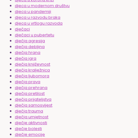
djeca u modernom društvu
djeca u pandemiji
djeca u razvodu braka
djeca u vrtlogu razvoda
dječaci
dječaci u pubertetu
dječja agresija
dječja debljina
dječja hrana
dječja igra
dječja književnost
dječja kralježnica
dječja ljubomora
dječja prava
dječja prehrana
dječja pretilost
dječja prijateljstva
dječja samosvijest
dječja trauma
dječja umjetnost
dječje aktivnosti
dječje bolesti
dječje emocije