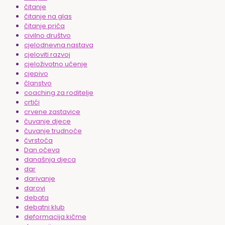
čitanje
čitanje na glas
čitanje priča
civilno društvo
cjelodnevna nastava
cjeloviti razvoj
cjeloživotno učenje
cjepivo
članstvo
coaching za roditelje
crtići
crvene zastavice
čuvanje djece
čuvanje trudnoće
čvrstoća
Dan očeva
današnja djeca
dar
darivanje
darovi
debata
debatni klub
deformacija kičme