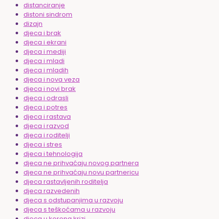
distanciranje
distoni sindrom
dizajn
djeca i brak
djeca i ekrani
djeca i mediji
djeca i mladi
djeca i mladih
djeca i nova veza
djeca i novi brak
djeca i odrasli
djeca i potres
djeca i rastava
djeca i razvod
djeca i roditelji
djeca i stres
djeca i tehnologija
djeca ne prihvaćaju novog partnera
djeca ne prihvaćaju novu partnericu
djeca rastavljenih roditelja
djeca razvedenih
djeca s odstupanjima u razvoju
djeca s teškoćama u razvoju
djeca u korona krizi