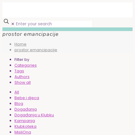
✕
prostor emancipacije
Home
prostor emancipacije
Filter by
Categories
Tags
Authors
Show all
All
Bebe i djeca
Blog
Događanja
Događanja u Klubku
Kampanja
Klubkoteka
MisliOna