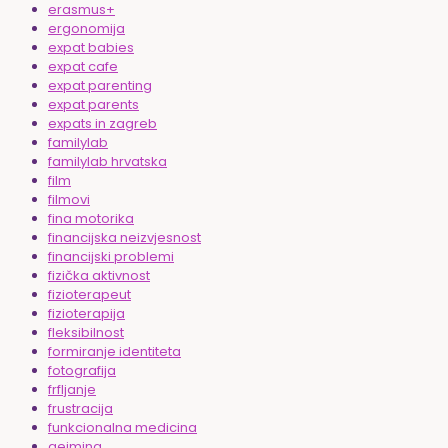
erasmus+
ergonomija
expat babies
expat cafe
expat parenting
expat parents
expats in zagreb
familylab
familylab hrvatska
film
filmovi
fina motorika
financijska neizvjesnost
financijski problemi
fizička aktivnost
fizioterapeut
fizioterapija
fleksibilnost
formiranje identiteta
fotografija
frfljanje
frustracija
funkcionalna medicina
gejming