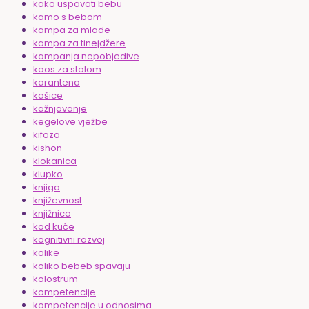
kako uspavati bebu
kamo s bebom
kampa za mlade
kampa za tinejdžere
kampanja nepobjedive
kaos za stolom
karantena
kašice
kažnjavanje
kegelove vježbe
kifoza
kishon
klokanica
klupko
knjiga
književnost
knjižnica
kod kuće
kognitivni razvoj
kolike
koliko bebeb spavaju
kolostrum
kompetencije
kompetencije u odnosima