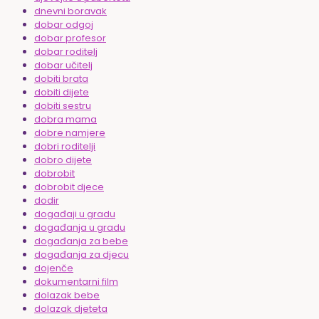
dnevni boravak
dobar odgoj
dobar profesor
dobar roditelj
dobar učitelj
dobiti brata
dobiti dijete
dobiti sestru
dobra mama
dobre namjere
dobri roditelji
dobro dijete
dobrobit
dobrobit djece
dodir
događaji u gradu
događanja u gradu
događanja za bebe
događanja za djecu
dojenče
dokumentarni film
dolazak bebe
dolazak djeteta