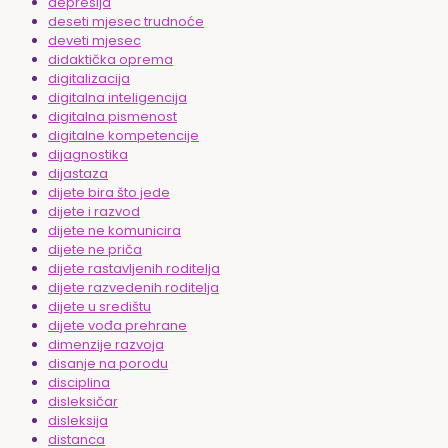
depresija
deseti mjesec trudnoće
deveti mjesec
didaktička oprema
digitalizacija
digitalna inteligencija
digitalna pismenost
digitalne kompetencije
dijagnostika
dijastaza
dijete bira što jede
dijete i razvod
dijete ne komunicira
dijete ne priča
dijete rastavljenih roditelja
dijete razvedenih roditelja
dijete u središtu
dijete vođa prehrane
dimenzije razvoja
disanje na porodu
disciplina
disleksičar
disleksija
distanca