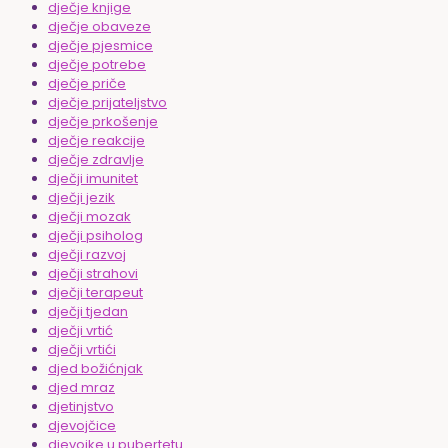
dječje knjige
dječje obaveze
dječje pjesmice
dječje potrebe
dječje priče
dječje prijateljstvo
dječje prkošenje
dječje reakcije
dječje zdravlje
dječji imunitet
dječji jezik
dječji mozak
dječji psiholog
dječji razvoj
dječji strahovi
dječji terapeut
dječji tjedan
dječji vrtić
dječji vrtići
djed božićnjak
djed mraz
djetinjstvo
djevojčice
djevojke u pubertetu