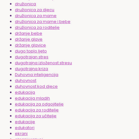
družionica
družionica za djecu
družionica za mame
družionica za mame i bebe
družionica za roditelje
držanje bebe
držanje glave
držanje glavice
dugo toplo ljeto
dugotrajan stres
dugotrajna izloženost stresu
dugotrajna kriza
Duhovna inteligencija
duhovnost
duhovnost kod djece
edukacija
edukacija mladih
edukacija za odgojitelje
edukacija za roditelje
edukacija za učitelje
edukacije
edukatori
ekrani