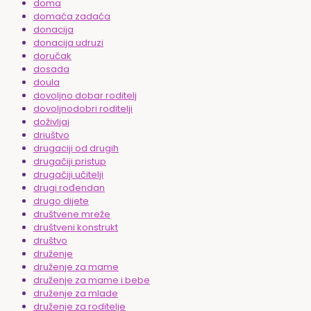
doma
domaća zadaća
donacija
donacija udruzi
doručak
dosada
doula
dovoljno dobar roditelj
dovoljnodobri roditelji
doživljaj
driuštvo
drugaciji od drugih
drugačiji pristup
drugačiji učitelji
drugi rođendan
drugo dijete
društvene mreže
društveni konstrukt
društvo
druženje
druženje za mame
druženje za mame i bebe
druženje za mlade
druženje za roditelje