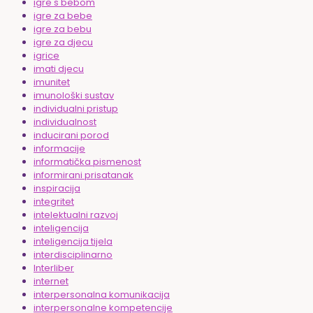
igre s bebom
igre za bebe
igre za bebu
igre za djecu
igrice
imati djecu
imunitet
imunološki sustav
individualni pristup
individualnost
inducirani porod
informacije
informatička pismenost
informirani prisatanak
inspiracija
integritet
intelektualni razvoj
inteligencija
inteligencija tijela
interdisciplinarno
Interliber
internet
interpersonalna komunikacija
interpersonalne kompetencije