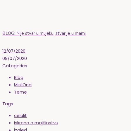
BLOG: Nije stvar u mlijeku, stvar je u mami
12/07/2020
09/07/2020
Categories
Blog
MisliOna
Teme
Tags
celulit
iskreno o majčinstvu
izgled