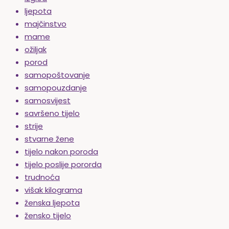
ljepota
majčinstvo
mame
ožiljak
porod
samopoštovanje
samopouzdanje
samosvijest
savršeno tijelo
strije
stvarne žene
tijelo nakon poroda
tijelo poslije pororda
trudnoća
višak kilograma
ženska ljepota
žensko tijelo