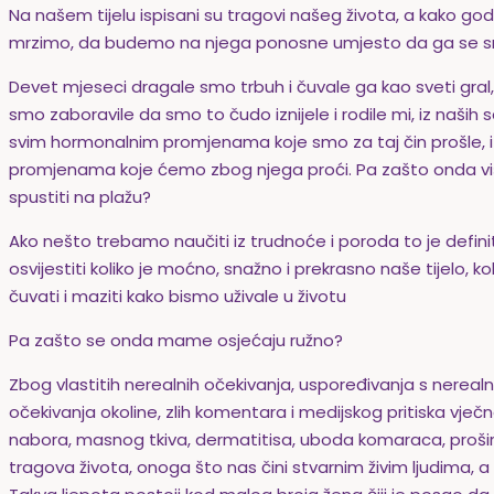
Na našem tijelu ispisani su tragovi našeg života, a kako god
mrzimo, da budemo na njega ponosne umjesto da ga se 
Devet mjeseci dragale smo trbuh i čuvale ga kao sveti gra
smo zaboravile da smo to čudo iznijele i rodile mi, iz naš
svim hormonalnim promjenama koje smo za taj čin prošle, i
promjenama koje ćemo zbog njega proći. Pa zašto onda viš
spustiti na plažu?
Ako nešto trebamo naučiti iz trudnoće i poroda to je definit
osvijestiti koliko je moćno, snažno i prekrasno naše tijelo, k
čuvati i maziti kako bismo uživale u životu
Pa zašto se onda mame osjećaju ružno?
Zbog vlastitih nerealnih očekivanja, uspoređivanja s nereal
očekivanja okoline, zlih komentara i medijskog pritiska vječno
nabora, masnog tkiva, dermatitisa, uboda komaraca, prošire
tragova života, onoga što nas čini stvarnim živim ljudima, a