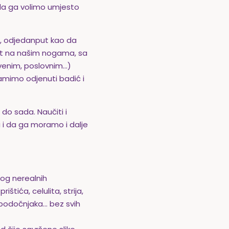
g da ga volimo umjesto
a, odjedanput kao da
ret na našim nogama, sa
tvenim, poslovnim…)
amimo odjenuti badić i
do sada. Naučiti i
ti i da ga moramo i dalje
bog nerealnih
štića, celulita, strija,
 podočnjaka… bez svih