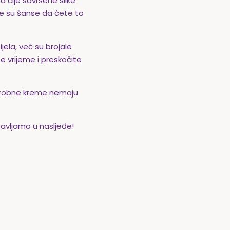
d čije savršene slike
ale su šanse da ćete to
ijela, već su brojale
ite vrijeme i preskočite
i čarobne kreme nemaju
stavljamo u nasljeđe!