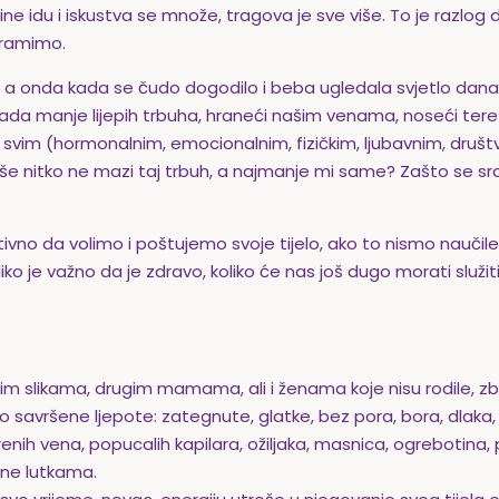
ine idu i iskustva se množe, tragova je sve više. To je razlo
sramimo.
l, a onda kada se čudo dogodilo i beba ugledala svjetlo dan
ih sada manje lijepih trbuha, hraneći našim venama, noseći te
 svim (hormonalnim, emocionalnim, fizičkim, ljubavnim, druš
e nitko ne mazi taj trbuh, a najmanje mi same? Zašto se sr
ivno da volimo i poštujemo svoje tijelo, ako to nismo naučile 
oliko je važno da je zdravo, koliko će nas još dugo morati služi
nim slikama, drugim mamama, ali i ženama koje nisu rodile, z
 savršene ljepote: zategnute, glatke, bez pora, bora, dlaka, pri
nih vena, popucalih kapilara, ožiljaka, masnica, ogrebotina,
 ne lutkama.