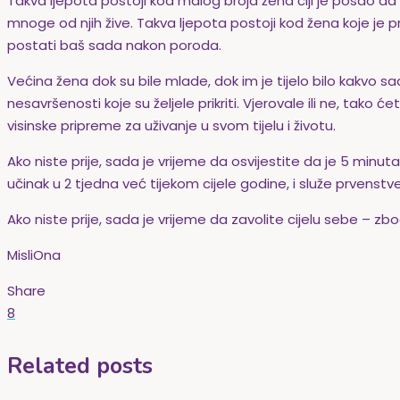
Takva ljepota postoji kod malog broja žena čiji je posao da 
mnoge od njih žive. Takva ljepota postoji kod žena koje je 
postati baš sada nakon poroda.
Većina žena dok su bile mlade, dok im je tijelo bilo kakvo sada
nesavršenosti koje su željele prikriti. Vjerovale ili ne, tako 
visinske pripreme za uživanje u svom tijelu i životu.
Ako niste prije, sada je vrijeme da osvijestite da je 5 minu
učinak u 2 tjedna već tijekom cijele godine, i služe prvenstv
Ako niste prije, sada je vrijeme da zavolite cijelu sebe – z
MisliOna
Share
8
Related posts