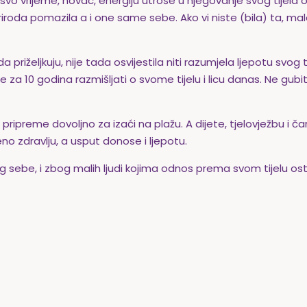
svo vrijeme, novac, energiju utroše u njegovanje svog tijela o
priroda pomazila a i one same sebe. Ako vi niste (bila) ta, m
 priželjkuju, nije tada osvijestila niti razumjela ljepotu svog t
ćete za 10 godina razmišljati o svome tijelu i licu danas. Ne gub
ta pripreme dovoljno za izaći na plažu. A dijete, tjelovježbu 
eno zdravlju, a usput donose i ljepotu.
bog sebe, i zbog malih ljudi kojima odnos prema svom tijelu o