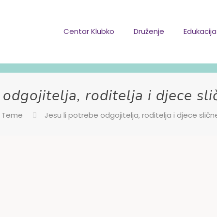
Centar Klubko
Druženje
Edukacija
odgojitelja, roditelja i djece slič
Teme
Jesu li potrebe odgojitelja, roditelja i djece slične 