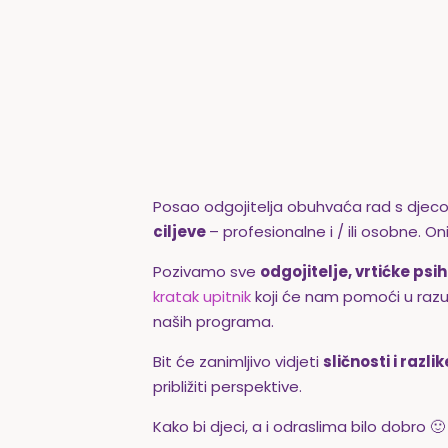
Posao odgojitelja obuhvaća rad s djeco
ciljeve
– profesionalne i / ili osobne. On
Pozivamo sve
odgojitelje, vrtićke ps
kratak upitnik
koji će nam pomoći u raz
naših programa.
Bit će zanimljivo vidjeti
sličnosti i razl
približiti perspektive.
Kako bi djeci, a i odraslima bilo dobro 🙂