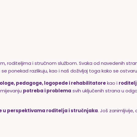
m, roditeljima i stručnom službom. Svaka od navedenih str
i se ponekad razlikuju, kao i naš doživljaj toga kako se ostvaru
ihologe, pedagoge, logopede i rehabilitatore
kao i
roditelj
umijevanju
potreba i problema
svih uključenih strana u od
ike u perspektivama roditelja i stručnjaka
. Još zanimljivije,