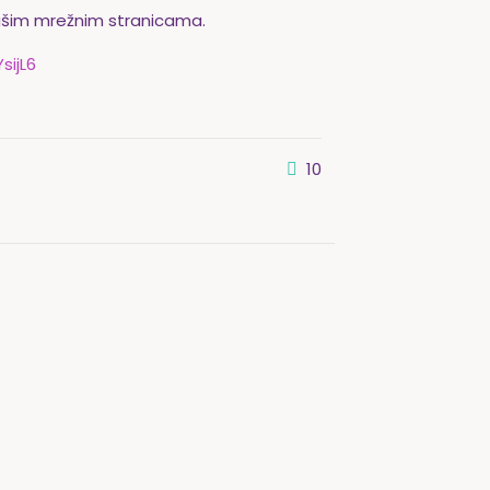
našim mrežnim stranicama.
sijL6
10