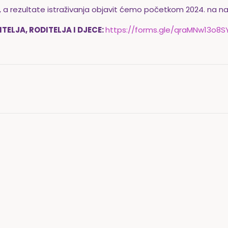
, a rezultate istraživanja objavit ćemo početkom 2024. na 
ELJA, RODITELJA I DJECE:
https://forms.gle/qraMNw13o8SY