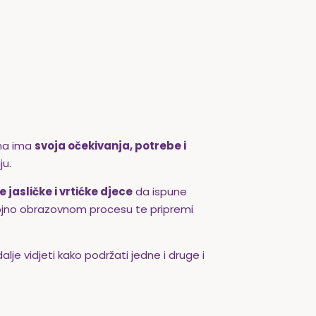
ana ima
svoja očekivanja, potrebe i
ju.
e jasličke i vrtićke djece
da ispune
gojno obrazovnom procesu te pripremi
 dalje vidjeti kako podržati jedne i druge i