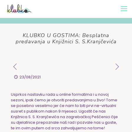
KLUBKO U GOSTIMA: Besplatna
predavanja u Knjižnici S. S.Kranjčevića
23/08/2021
Usprkos nastavku rada u online formatima i u novoj
sezoni, ipak ćemo je otvoriti predavanjima u živo! Tome
se posebno veselimo jer će nam to biti prvi ne-virtualni
susret s publikom nakon 9 mjeseci. Ugostit će nas
Knjižnica S. S. Kranjčevića na zagrebačkoj Peščenici čije
su djelatnice prepoznale naš rad i pozvale nas u goste,
te im ovim putem od srca zahvaljujemo na tome!