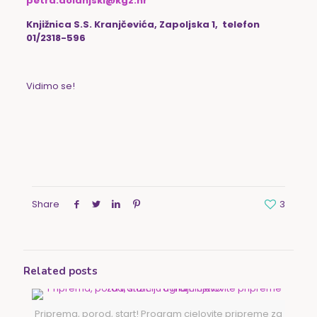
petra.dolanjski@kgz.hr
Knjižnica S.S. Kranjčevića, Zapoljska 1, telefon
01/2318-596
Vidimo se!
Share
3
Related posts
Priprema, porod, start! Program cjelovite pripreme za