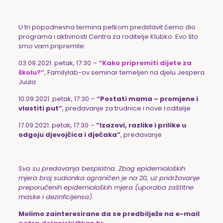
U tri popodnevna termina petkom predstavit ćemo dio
programa i aktivnosti Centra za roditelje Klubko. Evo što
smo vam pripremile:
03.09.2021. petak, 17:30 –
“Kako pripremiti dijete za
školu?”
, Familylab-ov seminar temeljen na djelu Jespera
Juula
10.09.2021. petak, 17:30 –
“Postati mama – promjene i
vlastiti put”
, predavanje za trudnice i nove roditelje
17.09.2021. petak, 17:30 –
“Izazovi, razlike i prilike u
odgoju djevojčica i dječaka”
, predavanje
Sva su predavanja besplatna. Zbog epidemioloških
mjera broj sudionika ograničen je na 20, uz pridržavanje
preporučenih epidemioloških mjera (uporaba zaštitne
maske i dezinficijensa).
Molimo zainteresirane da se predbilježe na e-mail