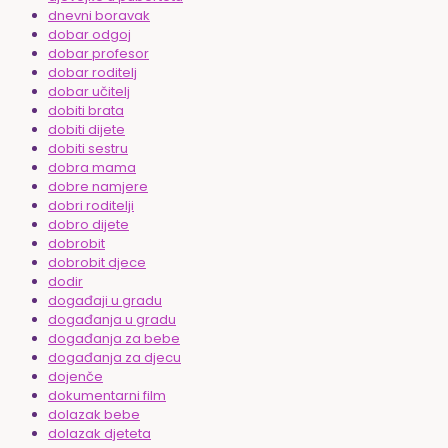
dnevni boravak
dobar odgoj
dobar profesor
dobar roditelj
dobar učitelj
dobiti brata
dobiti dijete
dobiti sestru
dobra mama
dobre namjere
dobri roditelji
dobro dijete
dobrobit
dobrobit djece
dodir
događaji u gradu
događanja u gradu
događanja za bebe
događanja za djecu
dojenče
dokumentarni film
dolazak bebe
dolazak djeteta