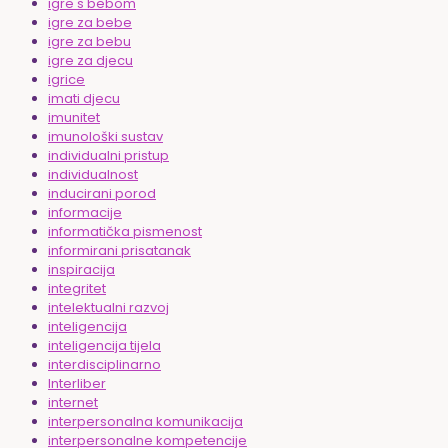
igre s bebom
igre za bebe
igre za bebu
igre za djecu
igrice
imati djecu
imunitet
imunološki sustav
individualni pristup
individualnost
inducirani porod
informacije
informatička pismenost
informirani prisatanak
inspiracija
integritet
intelektualni razvoj
inteligencija
inteligencija tijela
interdisciplinarno
Interliber
internet
interpersonalna komunikacija
interpersonalne kompetencije