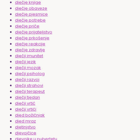
dječje knjige
dječje obaveze
dječje pjesmice
dječje potrebe
dječje priče
dječje prijateljstvo
dječje prkošenje
dječje reakcije
dječje zdravlje
dječji imunitet
dječji jezik
dječji mozak
dječji psiholog
dječji razvoj
dječji strahovi
dječji terapeut
dječji tjedan
dječji vrtić
dječji vrtići
djed božićnjak
djed mraz
djetinjstvo
djevojčice
djevojke u pubertetu