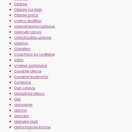
čitanje
čitanje na glas
čitanje priča
civilno društvo
cjelodnevna nastava
cjeloviti razvoj
cjeloživotno učenje
cjepivo
članstvo
coaching za roditelje
crtići
crvene zastavice
čuvanje djece
čuvanje trudnoće
čvrstoća
Dan očeva
današnja djeca
dar
darivanje
darovi
debata
debatni klub
deformacija kičme