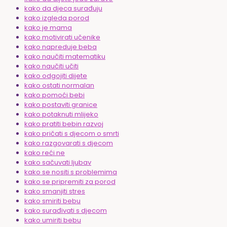
kako da djeca surađuju
kako izgleda porod
kako je mama
kako motivirati učenike
kako napreduje beba
kako naučiti matematiku
kako naučiti učiti
kako odgojiti dijete
kako ostati normalan
kako pomoći bebi
kako postaviti granice
kako potaknuti mlijeko
kako pratiti bebin razvoj
kako pričati s djecom o smrti
kako razgovarati s djecom
kako reći ne
kako sačuvati ljubav
kako se nositi s problemima
kako se pripremiti za porod
kako smanjiti stres
kako smiriti bebu
kako surađivati s djecom
kako umiriti bebu