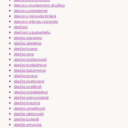
djeca u modernom društvu
djeca u pandemiji
djeca u razvodu braka
djeca u vrtlogu razvoda
dječaci
dječaci u pubertetu
dječja agresija
dječja debljina
dječja hrana
dječja igra
dječja književnost
dječja kralježnica
dječja ljubomora
dječja prava
dječja prehrana
dječja pretilost
dječja prijateljstva
dječja samosvijest
dječja trauma
dječja umjetnost
dječje aktivnosti
dječje bolesti
dječje emocije