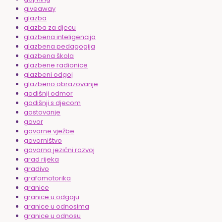
giveaway
glazba
glazba za djecu
glazbena inteligencija
glazbena pedagogija
glazbena škola
glazbene radionice
glazbeni odgoj
glazbeno obrazovanje
godišnji odmor
godišnji s djecom
gostovanje
govor
govorne vježbe
govorništvo
govorno jezični razvoj
grad rijeka
gradivo
grafomotorika
granice
granice u odgoju
granice u odnosima
granice u odnosu