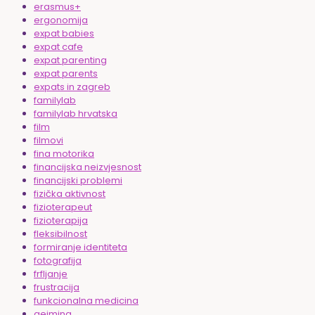
erasmus+
ergonomija
expat babies
expat cafe
expat parenting
expat parents
expats in zagreb
familylab
familylab hrvatska
film
filmovi
fina motorika
financijska neizvjesnost
financijski problemi
fizička aktivnost
fizioterapeut
fizioterapija
fleksibilnost
formiranje identiteta
fotografija
frfljanje
frustracija
funkcionalna medicina
gejming