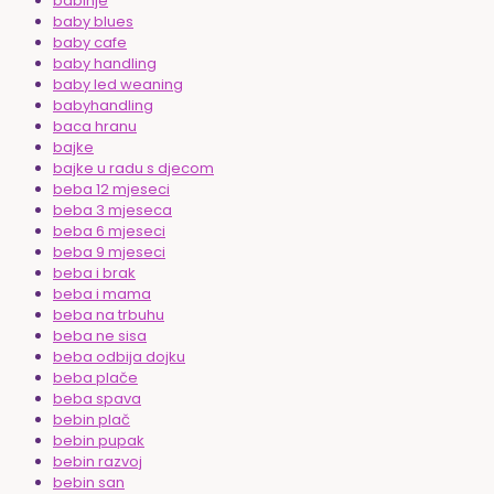
babinje
baby blues
baby cafe
baby handling
baby led weaning
babyhandling
baca hranu
bajke
bajke u radu s djecom
beba 12 mjeseci
beba 3 mjeseca
beba 6 mjeseci
beba 9 mjeseci
beba i brak
beba i mama
beba na trbuhu
beba ne sisa
beba odbija dojku
beba plače
beba spava
bebin plač
bebin pupak
bebin razvoj
bebin san