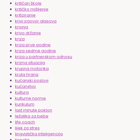
kritičari škole
kritičko mišljenje
kritiziranje
krivi izgovor glasova
krivnja
krivo držanje
kriza
kriza prve godine
kriza sedme godine
kriza u partnerskom odnosu
krizna situacija
krupna motorika
kruta hrana
kućanski poslovi
kućanstvo
kultura
kulturne norme
kurikulum
last minute poklon
ležaljka za bebe
life coach
lijek za stres
lingvistička inteligencija
ljepota