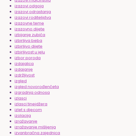
izazovi majčinstva
izazovi odgoja
izazovi odrastanja
izazovi roditeljstva
izazovne teme
izazovno dijete
izbijanje zubića
izbirljiva beba
izbirljivo dijete
izbirljivost u jelu
izbor poroda
izdajalica
izdajanje
izdržljivost
izgled
izgled novorođenčeta
izgradnja odnosa
izlasci
izlasci tinejdžera
izlet s djecom
izolacija
izražavanje
izražavanje mišljenja
izvanbračna zajednica