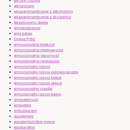
ekrani i razvoj
ekranizam
eksperimentiranje s alkoholom
eksperimentiranje s drogama
eksplozivno dijete
emancipacija
emi pikler
Emina Pršić
emocionalna bliskost
emocionalna inteligencija
emocionalna otpornost
emocionalna regulacija
emocionalni razvoj
emocionalni razvoj adolescenata
emocionalni razvoj bebe
emocionalni razvoj djece
emocionalno nasilje
emozionalni razvoj bebe
empatičnost
empatija
entuzijazam
epidemija
epidemiološke mjere
epiduralna