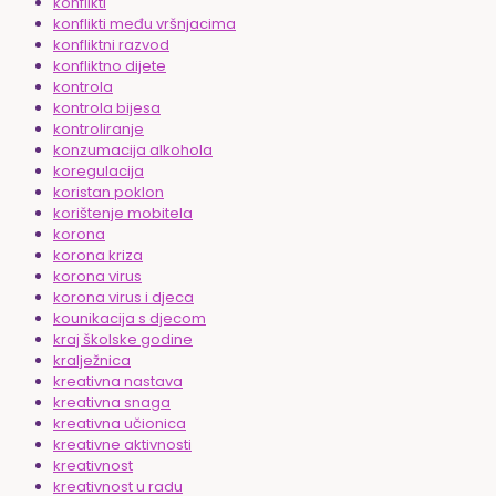
konflikti
konflikti među vršnjacima
konfliktni razvod
konfliktno dijete
kontrola
kontrola bijesa
kontroliranje
konzumacija alkohola
koregulacija
koristan poklon
korištenje mobitela
korona
korona kriza
korona virus
korona virus i djeca
kounikacija s djecom
kraj školske godine
kralježnica
kreativna nastava
kreativna snaga
kreativna učionica
kreativne aktivnosti
kreativnost
kreativnost u radu