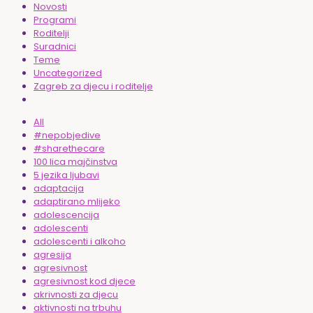
Novosti
Programi
Roditelji
Suradnici
Teme
Uncategorized
Zagreb za djecu i roditelje
All
#nepobjedive
#sharethecare
100 lica majčinstva
5 jezika ljubavi
adaptacija
adaptirano mlijeko
adolescencija
adolescenti
adolescenti i alkoho
agresija
agresivnost
agresivnost kod djece
akrivnosti za djecu
aktivnosti na trbuhu