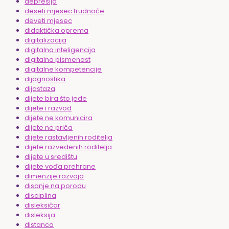
depresija
deseti mjesec trudnoće
deveti mjesec
didaktička oprema
digitalizacija
digitalna inteligencija
digitalna pismenost
digitalne kompetencije
dijagnostika
dijastaza
dijete bira što jede
dijete i razvod
dijete ne komunicira
dijete ne priča
dijete rastavljenih roditelja
dijete razvedenih roditelja
dijete u središtu
dijete vođa prehrane
dimenzije razvoja
disanje na porodu
disciplina
disleksičar
disleksija
distanca