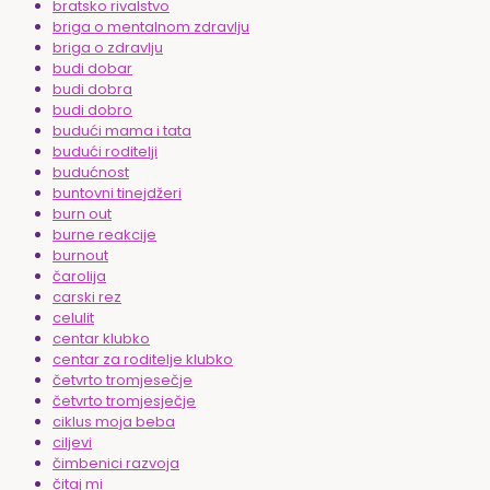
bratsko rivalstvo
briga o mentalnom zdravlju
briga o zdravlju
budi dobar
budi dobra
budi dobro
budući mama i tata
budući roditelji
budućnost
buntovni tinejdžeri
burn out
burne reakcije
burnout
čarolija
carski rez
celulit
centar klubko
centar za roditelje klubko
četvrto tromjesečje
četvrto tromjesječje
ciklus moja beba
ciljevi
čimbenici razvoja
čitaj mi