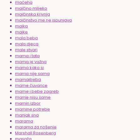
maćeha
majčino mlijeko
majčinska krivnja
majčinstvo me ne ispunjava
majka
majke
mala beba
mala djeca
male stvari
mama i tata
mama je važna
mama kako si
mama nije sama
mamaibeba
mame čuvarice
mame i bebe zagreb
mame nisu same
mamin izbor
mamine potrebe
manjak sna
marama
marama za nošenje
Marshall Rosenberg
masaža