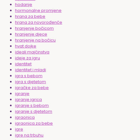
hodanje
hormonalne promjene
hrana za bebe
hrana za novorođenče
hranjenje bočicom
hranjenje djece
hranjenje na bočicu
hvat dojke
ideali majčinstva
ideje za igru
identitet
identitet i mladi
igra s bebom
igra s djetetom
igračke za bebe
igranje
igranje igrica
igranje s bebom
igranje s djetetom
igraonica
igraonica za bebe
igre
igre na trbuhu