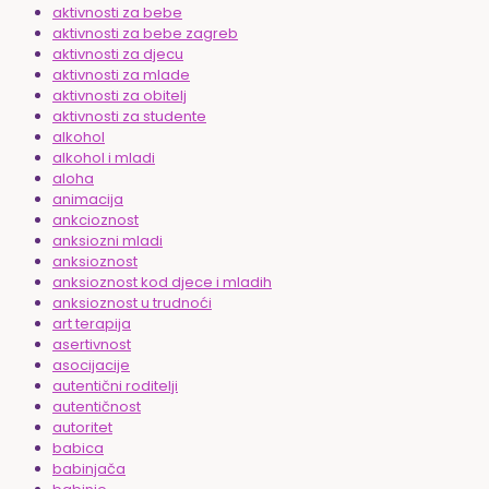
aktivnosti za bebe
aktivnosti za bebe zagreb
aktivnosti za djecu
aktivnosti za mlade
aktivnosti za obitelj
aktivnosti za studente
alkohol
alkohol i mladi
aloha
animacija
ankcioznost
anksiozni mladi
anksioznost
anksioznost kod djece i mladih
anksioznost u trudnoći
art terapija
asertivnost
asocijacije
autentični roditelji
autentičnost
autoritet
babica
babinjača