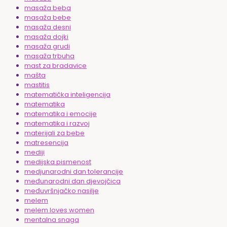
masaža beba
masaža bebe
masaža desni
masaža dojki
masaža grudi
masaža trbuha
mast za bradavice
mašta
mastitis
matematička inteligencija
matematika
matematika i emocije
matematika i razvoj
materijali za bebe
matresencija
mediji
medijska pismenost
medjunarodni dan tolerancije
međunarodni dan djevojčica
međuvršnjačko nasilje
melem
melem loves women
mentalna snaga