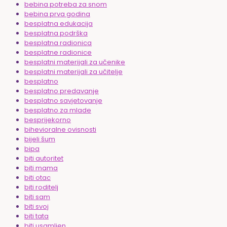
bebina potreba za snom
bebina prva godina
besplatna edukacija
besplatna podrška
besplatna radionica
besplatne radionice
besplatni materijali za učenike
besplatni materijali za učitelje
besplatno
besplatno predavanje
besplatno savjetovanje
besplatno za mlade
besprijekorno
bihevioralne ovisnosti
bijeli šum
bipa
biti autoritet
biti mama
biti otac
biti roditelj
biti sam
biti svoj
biti tata
biti usamljen