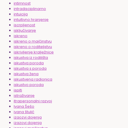
intimnost
intradisciplinarno
intuicija
intuitivno hranjenje
iscrpljenost
isključivanje
iskreno
iskreno o majčinstvu
iskreno o roditeljstvu
iskrivljenje kralježnice
iskustva iz rodilišta
iskustva poroda
iskustva s poroda
iskustva žena
iskustvena radionica
iskustvo poroda
ispiti
istraživanje
itrapersonalni razvoj
Ivana Šešo
ivana štulić
izaozvi dojenja
izazovi dojenja