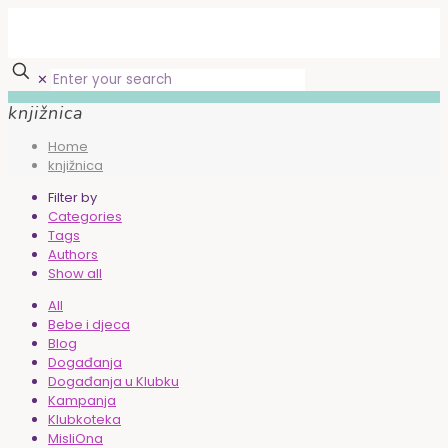
✕
knjižnica
Home
knjižnica
Filter by
Categories
Tags
Authors
Show all
All
Bebe i djeca
Blog
Događanja
Događanja u Klubku
Kampanja
Klubkoteka
MisliOna