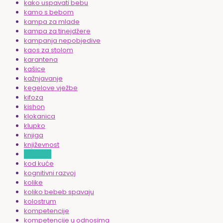
kako uspavati bebu
kamo s bebom
kampa za mlade
kampa za tinejdžere
kampanja nepobjedive
kaos za stolom
karantena
kašice
kažnjavanje
kegelove vježbe
kifoza
kishon
klokanica
klupko
knjiga
književnost
knjižnica
kod kuće
kognitivni razvoj
kolike
koliko bebeb spavaju
kolostrum
kompetencije
kompetencije u odnosima