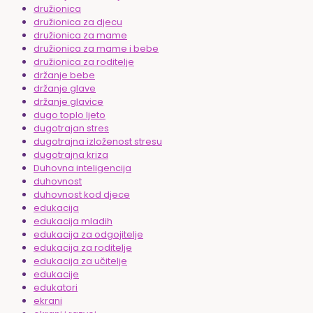
družionica
družionica za djecu
družionica za mame
družionica za mame i bebe
družionica za roditelje
držanje bebe
držanje glave
držanje glavice
dugo toplo ljeto
dugotrajan stres
dugotrajna izloženost stresu
dugotrajna kriza
Duhovna inteligencija
duhovnost
duhovnost kod djece
edukacija
edukacija mladih
edukacija za odgojitelje
edukacija za roditelje
edukacija za učitelje
edukacije
edukatori
ekrani