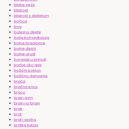
bliske veze
bliskost
bliskost s djetetom
bočica
bog
bolesno dijete
bolja komunikacija
bolne bradavice
bolne desni
bolne grudi
boravak u prirodi
borbe oko jela
božićni poklon
božićno darivanje
braća
bračna kriza
braco
brain gym
brain no brain
brak
brat
brat i sestra
bratka ljubav