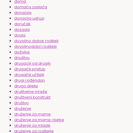
doma
domaća zadaća
donacija
donacija udruzi
doručak
dosada
doula
dovoljno dobar roditelj
dovoljnodobri roditelji
doživljaj
driuštvo
drugaciji od drugih
drugačiji pristup
drugačiji učitelji
drugi rođendan
drugo dijete
društvene mreže
društveni konstrukt
društvo
druženje
druženje za mame
druženje za mame i bebe
druženje za mlade
druženje za roditelje