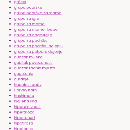
grčevi
grupa podrške
grupa podrške za mame
grupa za igru
grupa za mame
grupa za mame i bebe
grupa za odgojitelje
grupa za podršku
grupa za podršku dojenju
grupa za potporu dojenju
gubitak mlijeka
gubitak povezanosti
gubitak radnih mjesta
gugutanje
guranje
happiest baby
Harvey Karp
hashimoto
higijena sna
hiperaktivnost
hipertiroza
hipertonud
hipotiroza
hipotonus