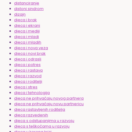
distanciranje
distoni sindrom
dizajn
djeca i brak
djeca i ekrani
djeca i mediji
djeca i mladi
djeca i mladih
djeca i nova veza
djeca i novi brak
djeca i odrasli
djeca i potres
djeca i rastava
djeca i razvod
djeca i roditelji
djeca i stres
djeca i tehnologija
djeca ne prihvaćaju novog partnera
djeca ne prihvaćaju novu partnericu
djeca rastavljenih roditelja
djeca razvedenih
djeca s odstupanjima u razvoju
djeca s teškoćama u razvoju
djeca u korona krizi