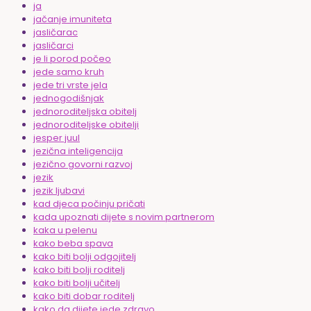
ja
jačanje imuniteta
jasličarac
jasličarci
je li porod počeo
jede samo kruh
jede tri vrste jela
jednogodišnjak
jednoroditeljska obitelj
jednoroditeljske obitelji
jesper juul
jezična inteligencija
jezično govorni razvoj
jezik
jezik ljubavi
kad djeca počinju pričati
kada upoznati dijete s novim partnerom
kaka u pelenu
kako beba spava
kako biti bolji odgojitelj
kako biti bolji roditelj
kako biti bolji učitelj
kako biti dobar roditelj
kako da dijete jede zdravo