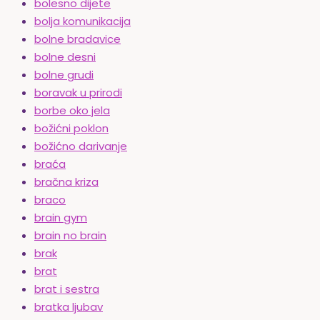
bolesno dijete
bolja komunikacija
bolne bradavice
bolne desni
bolne grudi
boravak u prirodi
borbe oko jela
božićni poklon
božićno darivanje
braća
bračna kriza
braco
brain gym
brain no brain
brak
brat
brat i sestra
bratka ljubav