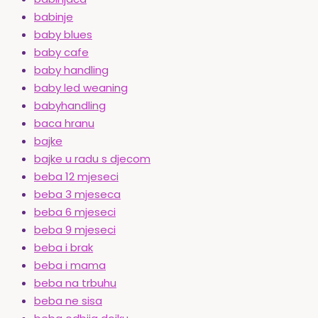
babinje
baby blues
baby cafe
baby handling
baby led weaning
babyhandling
baca hranu
bajke
bajke u radu s djecom
beba 12 mjeseci
beba 3 mjeseca
beba 6 mjeseci
beba 9 mjeseci
beba i brak
beba i mama
beba na trbuhu
beba ne sisa