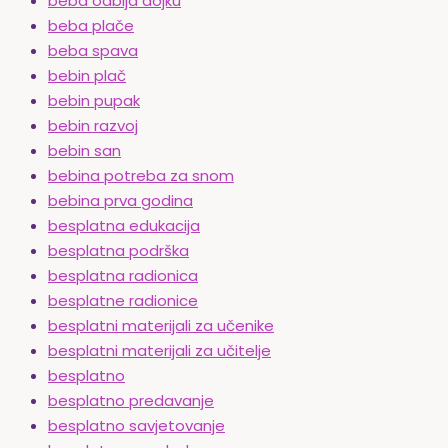
beba odbija dojku
beba plače
beba spava
bebin plač
bebin pupak
bebin razvoj
bebin san
bebina potreba za snom
bebina prva godina
besplatna edukacija
besplatna podrška
besplatna radionica
besplatne radionice
besplatni materijali za učenike
besplatni materijali za učitelje
besplatno
besplatno predavanje
besplatno savjetovanje