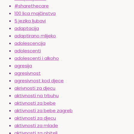
#sharethecare
100 lica majčinstva
5 jezika ljubavi
adaptacija
adaptirano mlijeko
adolescencija
adolescenti
adolescenti i alkoho
agresija
agresivnost
agresivnost kod djece
akrivnosti za djecu
aktivnosti na trbuhu
aktivnosti za bebe
aktivnosti za bebe zagreb
aktivnosti za djecu
aktivnosti za mlade
aktivnosti za obitelj