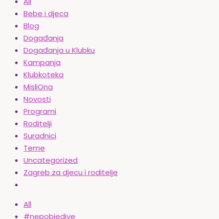
All
Bebe i djeca
Blog
Događanja
Događanja u Klubku
Kampanja
Klubkoteka
MisliOna
Novosti
Programi
Roditelji
Suradnici
Teme
Uncategorized
Zagreb za djecu i roditelje
All
#nepobjedive