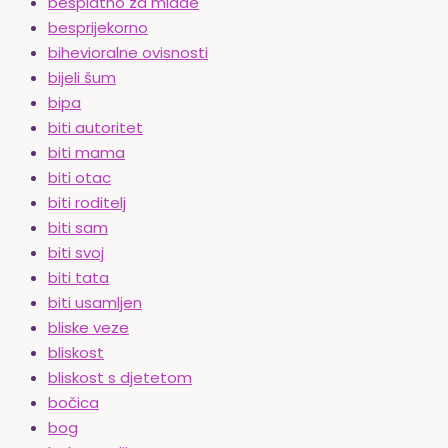
besplatno za mlade
besprijekorno
bihevioralne ovisnosti
bijeli šum
bipa
biti autoritet
biti mama
biti otac
biti roditelj
biti sam
biti svoj
biti tata
biti usamljen
bliske veze
bliskost
bliskost s djetetom
bočica
bog