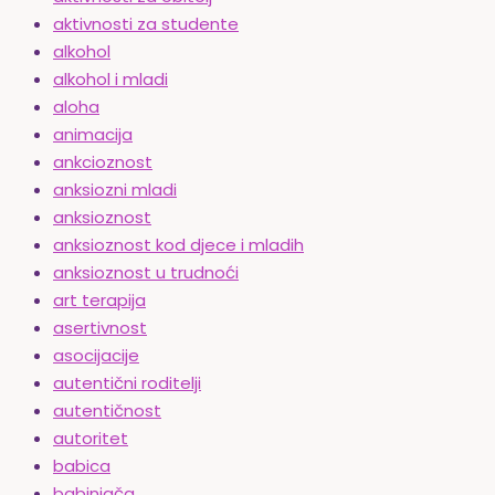
aktivnosti za studente
alkohol
alkohol i mladi
aloha
animacija
ankcioznost
anksiozni mladi
anksioznost
anksioznost kod djece i mladih
anksioznost u trudnoći
art terapija
asertivnost
asocijacije
autentični roditelji
autentičnost
autoritet
babica
babinjača