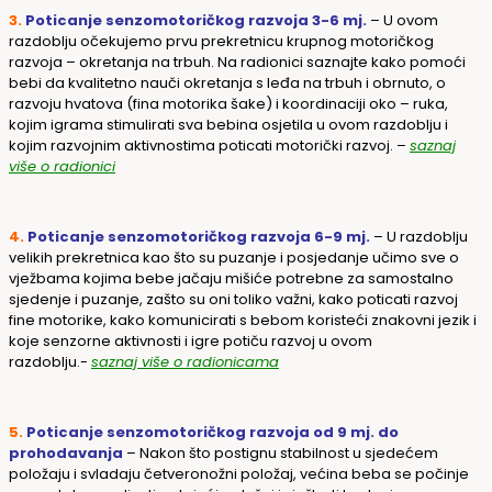
3.
Poticanje senzomotoričkog razvoja 3-6 mj.
– U ovom
razdoblju očekujemo prvu prekretnicu krupnog motoričkog
razvoja – okretanja na trbuh. Na radionici saznajte kako pomoći
bebi da kvalitetno nauči okretanja s leđa na trbuh i obrnuto, o
razvoju hvatova (fina motorika šake) i koordinaciji oko – ruka,
kojim igrama stimulirati sva bebina osjetila u ovom razdoblju i
kojim razvojnim aktivnostima poticati motorički razvoj. –
saznaj
više o radionici
4.
Poticanje senzomotoričkog razvoja 6-9 mj.
– U razdoblju
velikih prekretnica kao što su puzanje i posjedanje učimo sve o
vježbama kojima bebe jačaju mišiće potrebne za samostalno
sjedenje i puzanje, zašto su oni toliko važni, kako poticati razvoj
fine motorike, kako komunicirati s bebom koristeći znakovni jezik i
koje senzorne aktivnosti i igre potiču razvoj u ovom
razdoblju.-
saznaj više o radionicama
5.
Poticanje senzomotoričkog razvoja od 9 mj. do
prohodavanja
– Nakon što postignu stabilnost u sjedećem
položaju i svladaju četveronožni položaj, većina beba se počinje