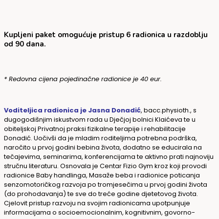
Kupljeni paket omogućuje
pristup 6 radionica u razdoblju
od 90 dana.
* Redovna cijena pojedinačne radionice je 40 eur.
Voditeljica radionica je
Jasna Donadić
, bacc.physioth., s
dugogodišnjim iskustvom rada u Dječjoj bolnici Klaićeva te u
obiteljskoj Privatnoj praksi fizikalne terapije i rehabilitacije
Donadić. Uočivši da je mladim roditeljima potrebna podrška,
naročito u prvoj godini bebina života, dodatno se educirala na
tečajevima, seminarima, konferencijama te aktivno prati najnoviju
stručnu literaturu. Osnovala je Centar Fizio Gym kroz koji provodi
radionice Baby handlinga, Masaže beba i radionice poticanja
senzomotoričkog razvoja po tromjesečima u prvoj godini života
(do prohodavanja) te sve do treće godine djetetovog života.
Cjelovit pristup razvoju na svojim radionicama upotpunjuje
informacijama o socioemocionalnim, kognitivnim, govorno-