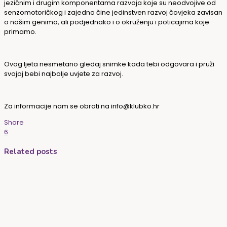
jezičnim i drugim komponentama razvoja koje su neodvojive od
senzomotoričkog i zajedno čine jedinstven razvoj čovjeka zavisan
o našim genima, ali podjednako i o okruženju i poticajima koje
primamo.
Ovog ljeta nesmetano gledaj snimke kada tebi odgovara i pruži
svojoj bebi najbolje uvjete za razvoj.
Za informacije nam se obrati na info@klubko.hr
Share
6
Related posts