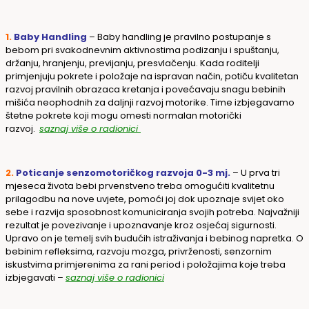
1.
Baby Handling
–
Baby handling je pravilno postupanje s
bebom pri svakodnevnim aktivnostima podizanju i spuštanju,
držanju, hranjenju, previjanju, presvlačenju. Kada roditelji
primjenjuju pokrete i položaje na ispravan način, potiču kvalitetan
razvoj pravilnih obrazaca kretanja i povećavaju snagu bebinih
mišića neophodnih za daljnji razvoj motorike. Time izbjegavamo
štetne pokrete koji mogu omesti normalan motorički
razvoj.
saznaj više o radionici
2.
Poticanje senzomotoričkog razvoja 0-3 mj.
–
U prva tri
mjeseca života bebi prvenstveno treba omogućiti kvalitetnu
prilagodbu na nove uvjete, pomoći joj dok upoznaje svijet oko
sebe i razvija sposobnost komuniciranja svojih potreba. Najvažniji
rezultat je povezivanje i upoznavanje kroz osjećaj sigurnosti.
Upravo on je temelj svih budućih istraživanja i bebinog napretka. O
bebinim refleksima, razvoju mozga, privrženosti, senzornim
iskustvima primjerenima za rani period i položajima koje treba
izbjegavati –
saznaj više o radionici