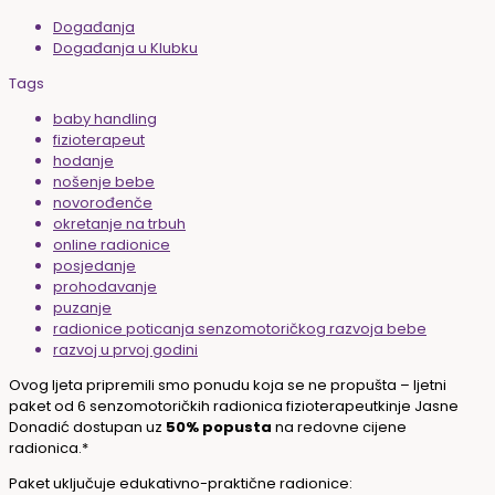
Događanja
Događanja u Klubku
Tags
baby handling
fizioterapeut
hodanje
nošenje bebe
novorođenče
okretanje na trbuh
online radionice
posjedanje
prohodavanje
puzanje
radionice poticanja senzomotoričkog razvoja bebe
razvoj u prvoj godini
Ovog ljeta pripremili smo ponudu koja se ne propušta – l
jetni
paket od 6 senzomotoričkih radionica fizioterapeutkinje Jasne
Donadić dostupan uz
50% popusta
na redovne cijene
radionica.*
Paket uključuje edukativno-praktične radionice: