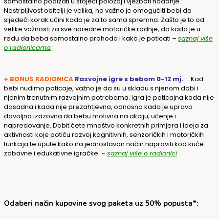
samostalno podizati u stojeći položaj i vježbati hodanje.
Nestrpljivost obitelji je velika, no važno je omogućiti bebi da
sljedeći korak učini kada je za to sama spremna. Zašto je to od
velike važnosti za sve naredne motoričke radnje, do kada je u
redu da beba samostalno prohoda i kako je poticati –
saznaj više
o radionicama
+ BONUS RADIONICA
Razvojne igre s bebom 0-12 mj.
– Kad
bebi nudimo poticaje, važno je da su u skladu s njenom dobi i
njenim trenutnim razvojnim potrebama. Igra je poticajna kada nije
dosadna i kada nije prezahtjevna, odnosno kada je upravo
dovoljno izazovna da bebu motivira na akciju, učenje i
napredovanje. Dobit ćete mnoštvo konkretnih primjera i ideja za
aktivnosti koje potiču razvoj kognitivnih, senzoričkih i motoričkih
funkcija te upute kako na jednostavan način napraviti kod kuće
zabavne i edukativne igračke. –
saznaj više o radionici
Odaberi način kupovine svog paketa uz 50% popusta*: