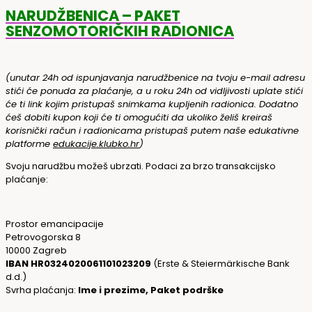
NARUDŽBENICA – PAKET
SENZOMOTORIČKIH RADIONICA
(unutar 24h od ispunjavanja narudžbenice na tvoju e-mail adresu
stići će ponuda za plaćanje, a u roku 24h od vidljivosti uplate stići
će ti link kojim pristupaš snimkama kupljenih radionica. Dodatno
ćeš dobiti kupon koji će ti omogućiti da ukoliko želiš kreiraš
korisnički račun i radionicama pristupaš putem naše edukativne
platforme
edukacije.klubko.hr
)
Svoju narudžbu možeš ubrzati. Podaci za brzo transakcijsko
plaćanje:
Prostor emancipacije
Petrovogorska 8
10000 Zagreb
IBAN HR0324020061101023209
(Erste & Steiermärkische Bank
d.d.)
Svrha plaćanja:
Ime i prezime, Paket podrške