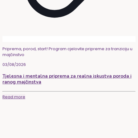
Priprema, porod, start! Program cjelovite pripreme za tranziciju u
majčinstvo
03/08/2026
Tjelesna i mentalna priprema za realna iskustva poroda i
ranog majčinstva
Read more