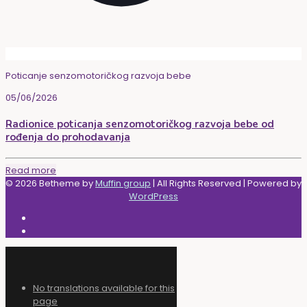
Poticanje senzomotoričkog razvoja bebe
05/06/2026
Radionice poticanja senzomotoričkog razvoja bebe od
rođenja do prohodavanja
Read more
© 2026 Betheme by
Muffin group
| All Rights Reserved | Powered by
WordPress
No translations available for this
page