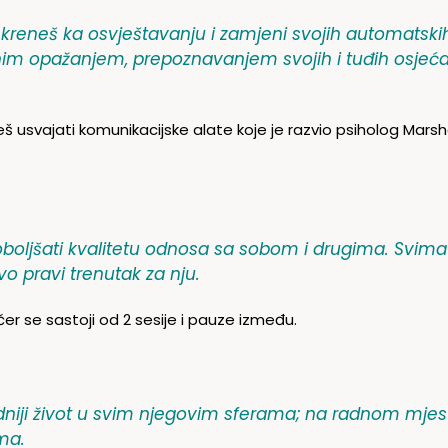
 kreneš ka osvještavanju i zamjeni svojih automatsk
nim opažanjem, prepoznavanjem svojih i tuđih osjećaj
š usvajati komunikacijske alate koje je razvio psiholog Marsh
oboljšati kvalitetu odnosa sa sobom i drugima. Svima 
vo pravi trenutak za nju.
er se sastoji od 2 sesije i pauze između.
odniji život u svim njegovim sferama; na radnom mjest
ima.