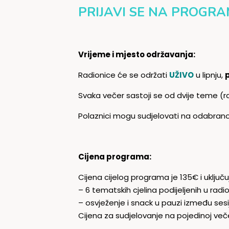
PRIJAVI SE NA PROGRAM
Vrijeme i mjesto održavanja:
Radionice će se održati
UŽIVO
u lipnju,
Svaka večer sastoji se od dvije teme (r
Polaznici mogu sudjelovati na odabranoj
Cijena programa:
Cijena cijelog programa je 135€ i uključu
– 6 tematskih cjelina podijeljenih u radi
– osvježenje i snack u pauzi između sesi
Cijena za sudjelovanje na pojedinoj več