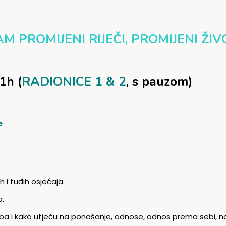
 PROMIJENI RIJEČI, PROMIJENI ŽIV
1h (
RADIONICE 1 & 2
, s pauzom)
e
 i tuđih osjećaja.
.
reba i kako utječu na ponašanje, odnose, odnos prema sebi, n