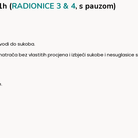
1h (
RADIONICE 3 & 4
, s pauzom)
vodi do sukoba.
atrača bez vlastitih procjena i izbjeći sukobe i nesuglasic
.