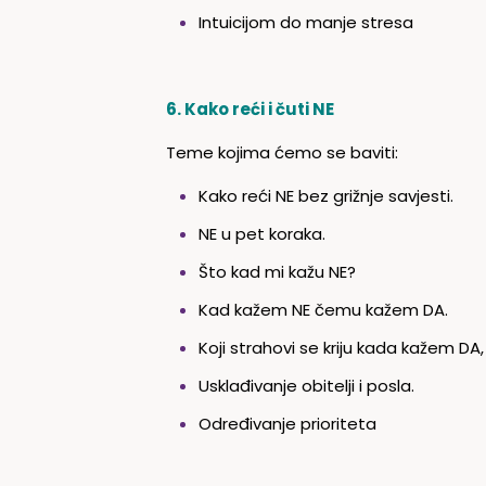
Intuicijom do manje stresa
6. Kako reći i čuti NE
Teme kojima ćemo se baviti:
Kako reći NE bez grižnje savjesti.
NE u pet koraka.
Što kad mi kažu NE?
Kad kažem NE čemu kažem DA.
Koji strahovi se kriju kada kažem DA, 
Usklađivanje obitelji i posla.
Određivanje prioriteta