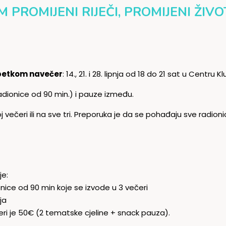
 PROMIJENI RIJEČI, PROMIJENI ŽIVO
petkom navečer
: 14., 21. i 28. lipnja od 18 do 21 sat u Centru Klu
adionice od 90 min.) i pauze između.
 večeri ili na sve tri. Preporuka je da se pohađaju sve radi
je:
onice od 90 min koje se izvode u 3 večeri
ja
eri je 50€ (2 tematske cjeline + snack pauza).