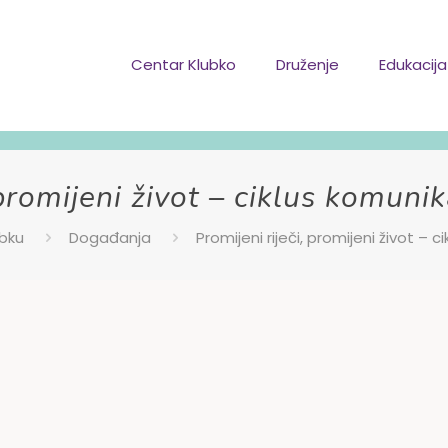
Centar Klubko
Druženje
Edukacija
 promijeni život – ciklus komunik
bku
Događanja
Promijeni riječi, promijeni život – 