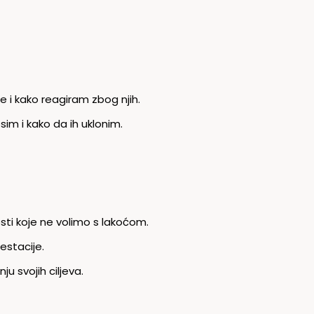
e i kako reagiram zbog njih.
im i kako da ih uklonim.
ti koje ne volimo s lakoćom.
estacije.
u svojih ciljeva.