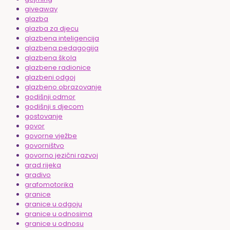
giveaway
glazba
glazba za djecu
glazbena inteligencija
glazbena pedagogija
glazbena škola
glazbene radionice
glazbeni odgoj
glazbeno obrazovanje
godišnji odmor
godišnji s djecom
gostovanje
govor
govorne vježbe
govorništvo
govorno jezični razvoj
grad rijeka
gradivo
grafomotorika
granice
granice u odgoju
granice u odnosima
granice u odnosu