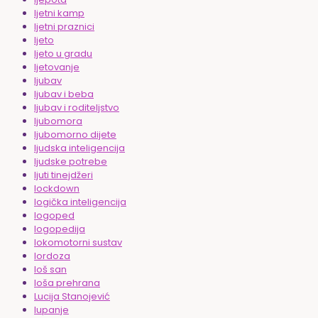
ljetni kamp
ljetni praznici
ljeto
ljeto u gradu
ljetovanje
ljubav
ljubav i beba
ljubav i roditeljstvo
ljubomora
ljubomorno dijete
ljudska inteligencija
ljudske potrebe
ljuti tinejdžeri
lockdown
logička inteligencija
logoped
logopedija
lokomotorni sustav
lordoza
loš san
loša prehrana
Lucija Stanojević
lupanje