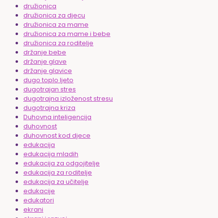
družionica
družionica za djecu
družionica za mame
družionica za mame i bebe
družionica za roditelje
držanje bebe
držanje glave
držanje glavice
dugo toplo ljeto
dugotrajan stres
dugotrajna izloženost stresu
dugotrajna kriza
Duhovna inteligencija
duhovnost
duhovnost kod djece
edukacija
edukacija mladih
edukacija za odgojitelje
edukacija za roditelje
edukacija za učitelje
edukacije
edukatori
ekrani