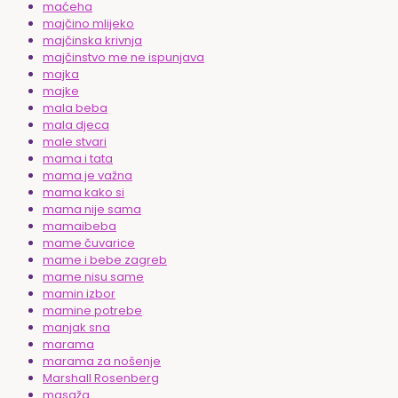
maćeha
majčino mlijeko
majčinska krivnja
majčinstvo me ne ispunjava
majka
majke
mala beba
mala djeca
male stvari
mama i tata
mama je važna
mama kako si
mama nije sama
mamaibeba
mame čuvarice
mame i bebe zagreb
mame nisu same
mamin izbor
mamine potrebe
manjak sna
marama
marama za nošenje
Marshall Rosenberg
masaža