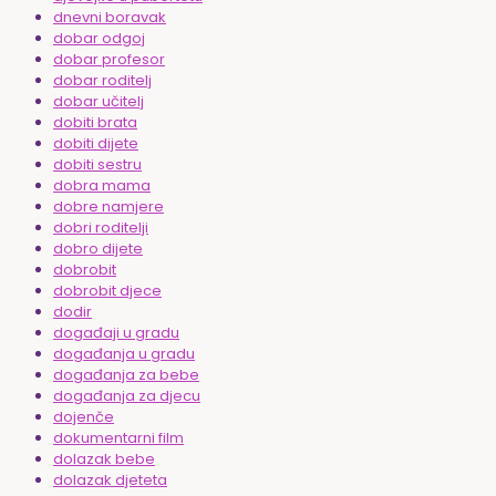
dnevni boravak
dobar odgoj
dobar profesor
dobar roditelj
dobar učitelj
dobiti brata
dobiti dijete
dobiti sestru
dobra mama
dobre namjere
dobri roditelji
dobro dijete
dobrobit
dobrobit djece
dodir
događaji u gradu
događanja u gradu
događanja za bebe
događanja za djecu
dojenče
dokumentarni film
dolazak bebe
dolazak djeteta