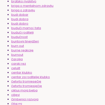
bratsko rivalstvo
briga o mentalnom zdravlju
briga o zdravlju
budi dobar
budi dobra
budi dobro
budući mama i tata
budući roditelji
budućnost
buntovni tinejdžeri
burn out
burne reakcije
burnout
čarolija
carski rez
celulit
centar klubko
centar za roditelje klubko
četvrto tromjesečje
četvrto tromjesječje
ciklus moja beba
ciljevi
čimbenici razvoja
čitaj mi