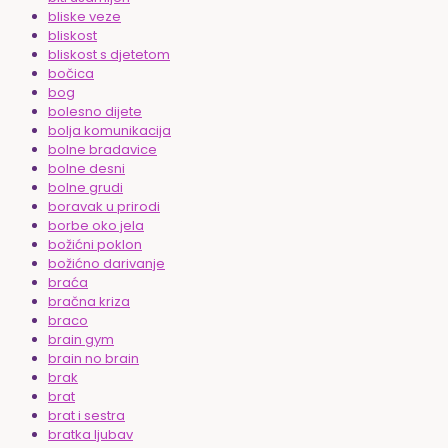
bliske veze
bliskost
bliskost s djetetom
bočica
bog
bolesno dijete
bolja komunikacija
bolne bradavice
bolne desni
bolne grudi
boravak u prirodi
borbe oko jela
božićni poklon
božićno darivanje
braća
bračna kriza
braco
brain gym
brain no brain
brak
brat
brat i sestra
bratka ljubav