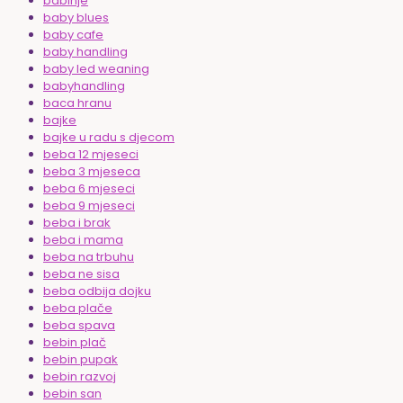
babinje
baby blues
baby cafe
baby handling
baby led weaning
babyhandling
baca hranu
bajke
bajke u radu s djecom
beba 12 mjeseci
beba 3 mjeseca
beba 6 mjeseci
beba 9 mjeseci
beba i brak
beba i mama
beba na trbuhu
beba ne sisa
beba odbija dojku
beba plače
beba spava
bebin plač
bebin pupak
bebin razvoj
bebin san