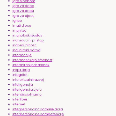
igre s bebom
igre za bebe
igre za bebu
igre za djecu
igrice
imati djecu
imunitet
imunološki sustav
individualni pristup
individualnost
inducirani porod
informacije
informatička pismenost
informirani prisatanak
inspiracija
integritet
intelektualni razvoj
inteligencija
inteligencija tijela
interdisciplinarno
Interliber
internet
interpersonalna komunikacija
interpersonalne kompetencije