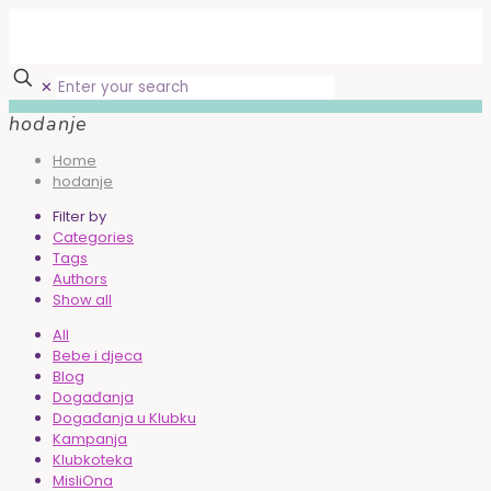
✕
hodanje
Home
hodanje
Filter by
Categories
Tags
Authors
Show all
All
Bebe i djeca
Blog
Događanja
Događanja u Klubku
Kampanja
Klubkoteka
MisliOna