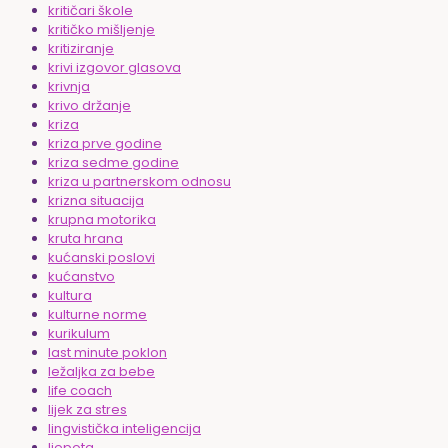
kritičari škole
kritičko mišljenje
kritiziranje
krivi izgovor glasova
krivnja
krivo držanje
kriza
kriza prve godine
kriza sedme godine
kriza u partnerskom odnosu
krizna situacija
krupna motorika
kruta hrana
kućanski poslovi
kućanstvo
kultura
kulturne norme
kurikulum
last minute poklon
ležaljka za bebe
life coach
lijek za stres
lingvistička inteligencija
ljepota