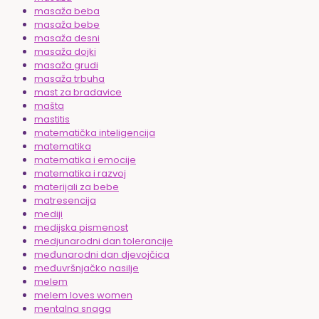
masaža beba
masaža bebe
masaža desni
masaža dojki
masaža grudi
masaža trbuha
mast za bradavice
mašta
mastitis
matematička inteligencija
matematika
matematika i emocije
matematika i razvoj
materijali za bebe
matresencija
mediji
medijska pismenost
medjunarodni dan tolerancije
međunarodni dan djevojčica
međuvršnjačko nasilje
melem
melem loves women
mentalna snaga