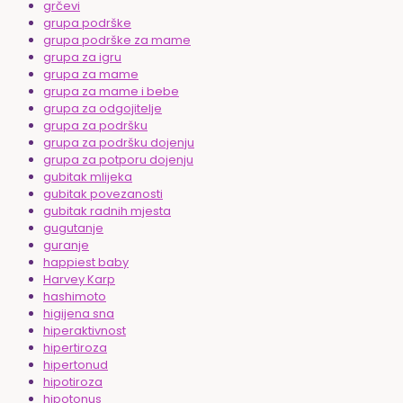
grčevi
grupa podrške
grupa podrške za mame
grupa za igru
grupa za mame
grupa za mame i bebe
grupa za odgojitelje
grupa za podršku
grupa za podršku dojenju
grupa za potporu dojenju
gubitak mlijeka
gubitak povezanosti
gubitak radnih mjesta
gugutanje
guranje
happiest baby
Harvey Karp
hashimoto
higijena sna
hiperaktivnost
hipertiroza
hipertonud
hipotiroza
hipotonus