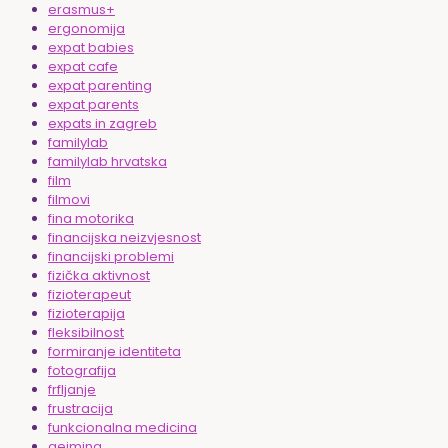
erasmus+
ergonomija
expat babies
expat cafe
expat parenting
expat parents
expats in zagreb
familylab
familylab hrvatska
film
filmovi
fina motorika
financijska neizvjesnost
financijski problemi
fizička aktivnost
fizioterapeut
fizioterapija
fleksibilnost
formiranje identiteta
fotografija
frfljanje
frustracija
funkcionalna medicina
gejming