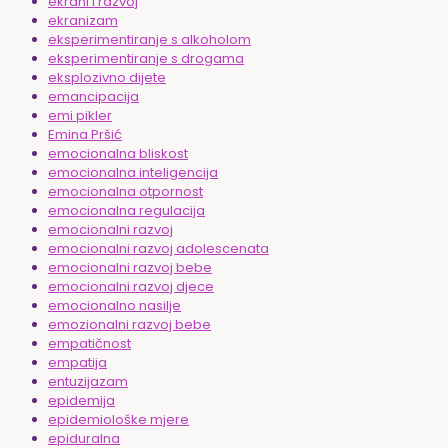
ekrani i razvoj
ekranizam
eksperimentiranje s alkoholom
eksperimentiranje s drogama
eksplozivno dijete
emancipacija
emi pikler
Emina Pršić
emocionalna bliskost
emocionalna inteligencija
emocionalna otpornost
emocionalna regulacija
emocionalni razvoj
emocionalni razvoj adolescenata
emocionalni razvoj bebe
emocionalni razvoj djece
emocionalno nasilje
emozionalni razvoj bebe
empatičnost
empatija
entuzijazam
epidemija
epidemiološke mjere
epiduralna