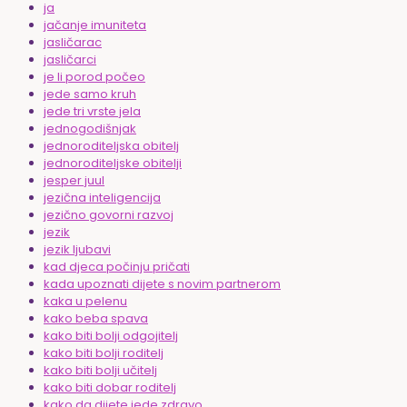
ja
jačanje imuniteta
jasličarac
jasličarci
je li porod počeo
jede samo kruh
jede tri vrste jela
jednogodišnjak
jednoroditeljska obitelj
jednoroditeljske obitelji
jesper juul
jezična inteligencija
jezično govorni razvoj
jezik
jezik ljubavi
kad djeca počinju pričati
kada upoznati dijete s novim partnerom
kaka u pelenu
kako beba spava
kako biti bolji odgojitelj
kako biti bolji roditelj
kako biti bolji učitelj
kako biti dobar roditelj
kako da dijete jede zdravo