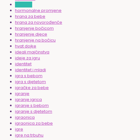
hodanje
hormonalne promjene
hrana za bebe
hrana za novorođenče
hranjenje bočicom
hranjenje djece
hranjenje na bočicu
hvat dojke
ideali majčinstva
ideje za igru
identitet
identitet i mladi
igra s bebom
igra s djetetom
igračke za bebe
igranje
igranje igrica
igranje s bebom
igranje s djetetom
igraonica
igraonica za bebe
igre
igre na trbuhu