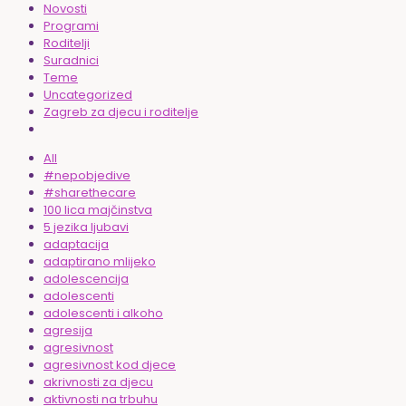
Novosti
Programi
Roditelji
Suradnici
Teme
Uncategorized
Zagreb za djecu i roditelje
All
#nepobjedive
#sharethecare
100 lica majčinstva
5 jezika ljubavi
adaptacija
adaptirano mlijeko
adolescencija
adolescenti
adolescenti i alkoho
agresija
agresivnost
agresivnost kod djece
akrivnosti za djecu
aktivnosti na trbuhu