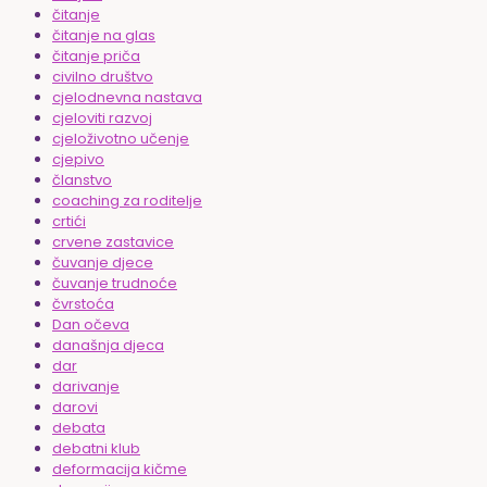
čitanje
čitanje na glas
čitanje priča
civilno društvo
cjelodnevna nastava
cjeloviti razvoj
cjeloživotno učenje
cjepivo
članstvo
coaching za roditelje
crtići
crvene zastavice
čuvanje djece
čuvanje trudnoće
čvrstoća
Dan očeva
današnja djeca
dar
darivanje
darovi
debata
debatni klub
deformacija kičme