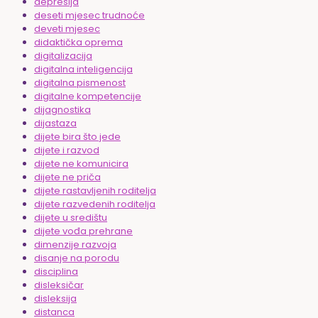
depresija
deseti mjesec trudnoće
deveti mjesec
didaktička oprema
digitalizacija
digitalna inteligencija
digitalna pismenost
digitalne kompetencije
dijagnostika
dijastaza
dijete bira što jede
dijete i razvod
dijete ne komunicira
dijete ne priča
dijete rastavljenih roditelja
dijete razvedenih roditelja
dijete u središtu
dijete vođa prehrane
dimenzije razvoja
disanje na porodu
disciplina
disleksičar
disleksija
distanca