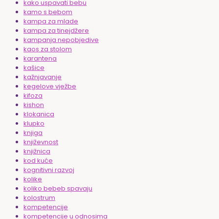
kako uspavati bebu
kamo s bebom
kampa za mlade
kampa za tinejdžere
kampanja nepobjedive
kaos za stolom
karantena
kašice
kažnjavanje
kegelove vježbe
kifoza
kishon
klokanica
klupko
knjiga
književnost
knjižnica
kod kuće
kognitivni razvoj
kolike
koliko bebeb spavaju
kolostrum
kompetencije
kompetencije u odnosima