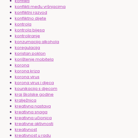
konflikti
konflikti među vršnjacima
konfliktni razvod
konfliktno dijete
kontrola
kontrola bijesa
kontroliranje
konzumacija alkohola
koregulacija
koristan poklon
korištenje mobitela
korona
korona kriza
korona virus
korona virus i djeca
kounikacija s djecom
kraj školske godine
kralježnica
kreativna nastava
kreativna snaga
kreativna učionica
kreativne aktivnosti
kreativnost
kreativnost u radu