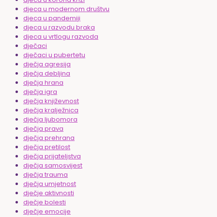
djeca u modernom društvu
djeca u pandemiji
djeca u razvodu braka
djeca u vrtlogu razvoda
dječaci
dječaci u pubertetu
dječja agresija
dječja debljina
dječja hrana
dječja igra
dječja književnost
dječja kralježnica
dječja ljubomora
dječja prava
dječja prehrana
dječja pretilost
dječja prijateljstva
dječja samosvijest
dječja trauma
dječja umjetnost
dječje aktivnosti
dječje bolesti
dječje emocije