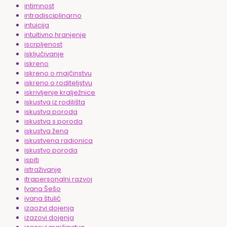
intimnost
intradisciplinarno
intuicija
intuitivno hranjenje
iscrpljenost
isključivanje
iskreno
iskreno o majčinstvu
iskreno o roditeljstvu
iskrivljenje kralježnice
iskustva iz rodilišta
iskustva poroda
iskustva s poroda
iskustva žena
iskustvena radionica
iskustvo poroda
ispiti
istraživanje
itrapersonalni razvoj
Ivana Šešo
ivana štulić
izaozvi dojenja
izazovi dojenja