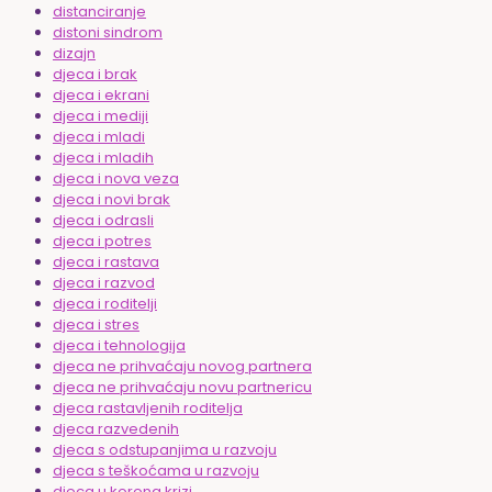
distanciranje
distoni sindrom
dizajn
djeca i brak
djeca i ekrani
djeca i mediji
djeca i mladi
djeca i mladih
djeca i nova veza
djeca i novi brak
djeca i odrasli
djeca i potres
djeca i rastava
djeca i razvod
djeca i roditelji
djeca i stres
djeca i tehnologija
djeca ne prihvaćaju novog partnera
djeca ne prihvaćaju novu partnericu
djeca rastavljenih roditelja
djeca razvedenih
djeca s odstupanjima u razvoju
djeca s teškoćama u razvoju
djeca u korona krizi