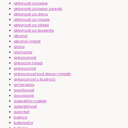
aktivnosti za bebe
aktivnosti za bebe zagreb
aktivnosti za djecu
aktivnosti za mlade
aktivnosti za obitelj
aktivnosti za studente
alkohol
alkohol i mladi
aloha
animacija
ankcioznost
anksiozni mladi
anksioznost
anksioznost kod djece i mladih
anksioznost u trudnoći
art terapija
asertivnost
asocijacije
autentični roditelji
autentičnost
autoritet
babica
babinjača