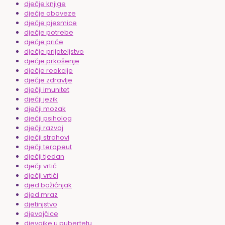
dječje knjige
dječje obaveze
dječje pjesmice
dječje potrebe
dječje priče
dječje prijateljstvo
dječje prkošenje
dječje reakcije
dječje zdravlje
dječji imunitet
dječji jezik
dječji mozak
dječji psiholog
dječji razvoj
dječji strahovi
dječji terapeut
dječji tjedan
dječji vrtić
dječji vrtići
djed božićnjak
djed mraz
djetinjstvo
djevojčice
djevojke u pubertetu