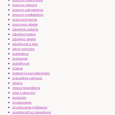
izazovi majčinstva
izazovi odgoja
izazovi odrastanja
izazovi roditeljstva
izazovne teme
izazovno dijete
izbijanje zubića
izbirljiva beba
izbirljivo dijete
izbirljivost u jelu
izbor poroda
izdajalica
izdajanje
izdržljivost
izgled
izgled novorođenčeta
izgradnja odnosa
izlasci
izlasci tinejdžera
izlet s djecom
izolacija
izražavanje
izražavanje mišljenja
izvanbračna zajednica