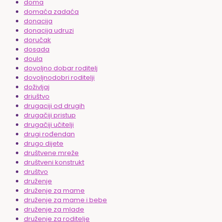
doma
domaća zadaća
donacija
donacija udruzi
doručak
dosada
doula
dovoljno dobar roditelj
dovoljnodobri roditelji
doživljaj
driuštvo
drugaciji od drugih
drugačiji pristup
drugačiji učitelji
drugi rođendan
drugo dijete
društvene mreže
društveni konstrukt
društvo
druženje
druženje za mame
druženje za mame i bebe
druženje za mlade
druženje za roditelje