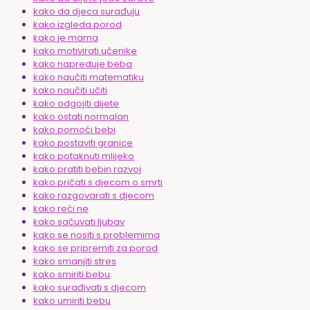
kako da djeca surađuju
kako izgleda porod
kako je mama
kako motivirati učenike
kako napreduje beba
kako naučiti matematiku
kako naučiti učiti
kako odgojiti dijete
kako ostati normalan
kako pomoći bebi
kako postaviti granice
kako potaknuti mlijeko
kako pratiti bebin razvoj
kako pričati s djecom o smrti
kako razgovarati s djecom
kako reći ne
kako sačuvati ljubav
kako se nositi s problemima
kako se pripremiti za porod
kako smanjiti stres
kako smiriti bebu
kako surađivati s djecom
kako umiriti bebu