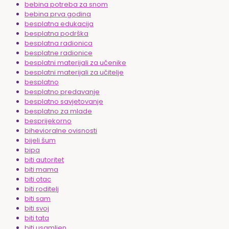
bebina potreba za snom
bebina prva godina
besplatna edukacija
besplatna podrška
besplatna radionica
besplatne radionice
besplatni materijali za učenike
besplatni materijali za učitelje
besplatno
besplatno predavanje
besplatno savjetovanje
besplatno za mlade
besprijekorno
bihevioralne ovisnosti
bijeli šum
bipa
biti autoritet
biti mama
biti otac
biti roditelj
biti sam
biti svoj
biti tata
biti usamljen