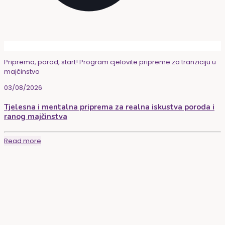
Priprema, porod, start! Program cjelovite pripreme za tranziciju u
majčinstvo
03/08/2026
Tjelesna i mentalna priprema za realna iskustva poroda i
ranog majčinstva
Read more