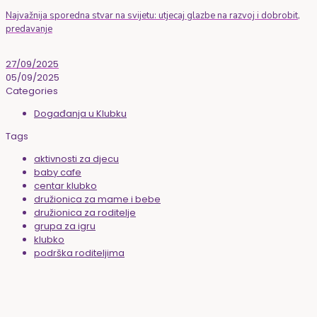
Najvažnija sporedna stvar na svijetu: utjecaj glazbe na razvoj i dobrobit,
predavanje
27/09/2025
05/09/2025
Categories
Događanja u Klubku
Tags
aktivnosti za djecu
baby cafe
centar klubko
družionica za mame i bebe
družionica za roditelje
grupa za igru
klubko
podrška roditeljima