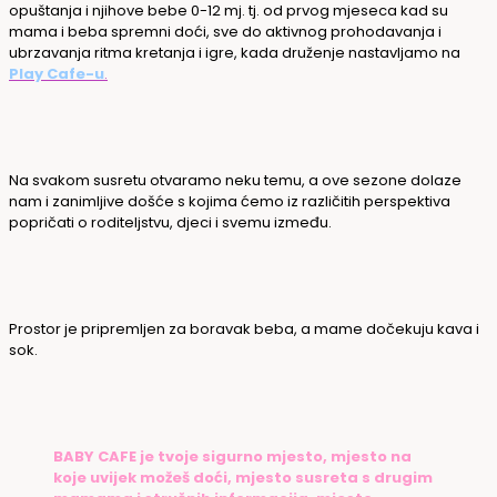
opuštanja i njihove bebe 0-12 mj. tj. od prvog mjeseca kad su
mama i beba spremni doći, sve do aktivnog prohodavanja i
ubrzavanja ritma kretanja i igre, kada druženje nastavljamo na
Play Cafe-u
.
Na svakom susretu otvaramo neku temu, a ove sezone dolaze
nam i zanimljive došće s kojima ćemo iz različitih perspektiva
popričati o roditeljstvu, djeci i svemu između.
Prostor je pripremljen za boravak beba, a mame dočekuju kava i
sok.
BABY CAFE je tvoje sigurno mjesto, mjesto na
koje uvijek možeš doći, mjesto susreta s drugim