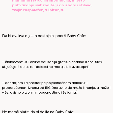
mamama i stručnih informacija, mjesto
prihvaćanja svih roditeljskih izbora i stilova,
tvojih raspoloženja i pitanja.
Da bi ovakva mjesta postojala, podrži Baby Cafe:
– članstvom: uz 1 online edukaciju gratis, članarina iznosi 50€ i
uključuje 4 dolaska (dolasci ne moraju biti uzastopni)
– donacijom za prostor pri pojedinačnom dolasku u
preporučenom iznosu od 15€ (naravno da može i manje, a može i
više, ovisno o tvojim mogućnostima i željama)
Ne moraš platiti da bi došla na Baby Cafe: