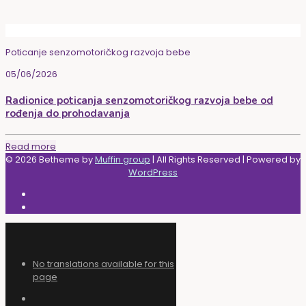
Poticanje senzomotoričkog razvoja bebe
05/06/2026
Radionice poticanja senzomotoričkog razvoja bebe od
rođenja do prohodavanja
Read more
© 2026 Betheme by
Muffin group
| All Rights Reserved | Powered by
WordPress
No translations available for this
page