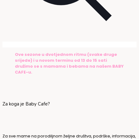
Ove sezone u dvotjednom ritmu (svake druge
srijede) i u novom terminu od 13 do 15 sati
družimo se s mamama i bebama na našem BABY
CAFE-u.
Za koga je Baby Cafe?
Za sve mame na porodiljnom željne društva, podrške, informacija,