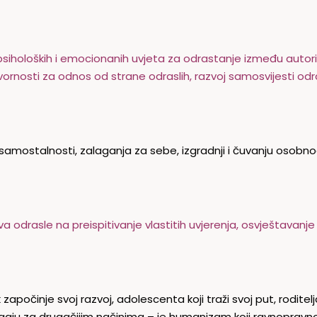
siholoških i emocionanih uvjeta za odrastanje između autori
ornosti za odnos od strane odraslih, razvoj samosvijesti odr
 samostalnosti, zalaganja za sebe, izgradnji i čuvanju osobno
odrasle na preispitivanje vlastitih uvjerenja, osvještavanje
apočinje svoj razvoj, adolescenta koji traži svoj put, roditelja
 tragaju za drugačijim načinima – je humanizam koji ravnopravn