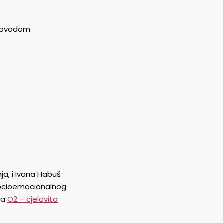
 povodom
ja, i Ivana Habuš
a socioemocionalnog
ma
O2
– cjelovita