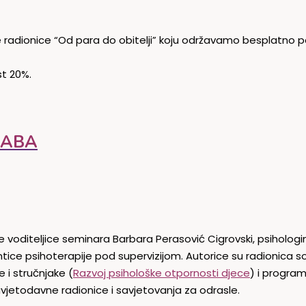
ve radionice “Od para do obitelji” koju održavamo besplatno
t 20%.
LABA
ve voditeljice seminara Barbara Perasović Cigrovski, psihologin
lizantice psihoterapije pod supervizijom. Autorice su radionic
e i stručnjake (
Razvoj psihološke otpornosti djece
) i progra
vjetodavne radionice i savjetovanja za odrasle.