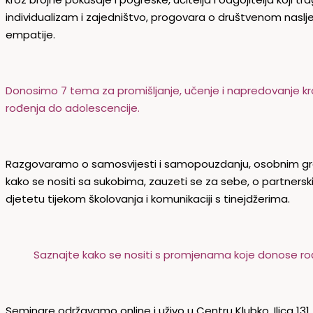
individualizam i zajedništvo, progovara o društvenom nasl
empatije.
Donosimo 7 tema za promišljanje, učenje i napredovanje kro
rođenja do adolescencije.
Razgovaramo o samosvijesti i samopouzdanju, osobnim granica
kako se nositi sa sukobima, zauzeti se za sebe, o partnerski
djetetu tijekom školovanja i komunikaciji s tinejdžerima.
Saznajte kako se nositi s promjenama koje donose rođ
Seminare održavamo online i uživo u Centru Klubko, Ilica 131.