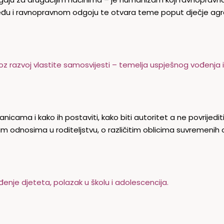
jeđu i ravnopravnom odgoju te otvara teme poput dječje agres
z razvoj vlastite samosvijesti – temelja uspješnog vođenja 
ma i kako ih postaviti, kako biti autoritet a ne povrijediti 
m odnosima u roditeljstvu, o različitim oblicima suvremenih ob
enje djeteta, polazak u školu i adolescencija.