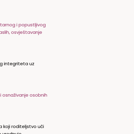
tarnog i popustljivog
aslih, osvještavanje
g integriteta uz
 i osnaživanje osobnih
 koji roditeljstvo uči
o vrednuje