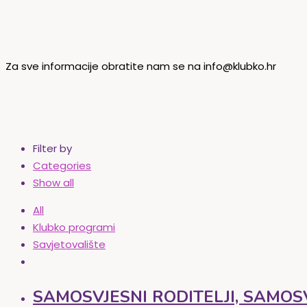
Za sve informacije obratite nam se na info@klubko.hr
Filter by
Categories
Show all
All
Klubko programi
Savjetovalište
SAMOSVJESNI RODITELJI, SAMOSVJE