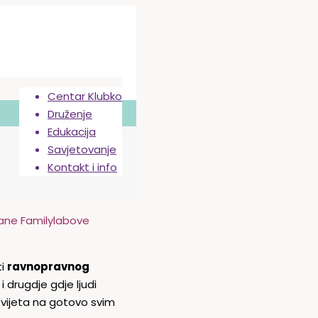
Centar Klubko
Druženje
Edukacija
Savjetovanje
Kontakt i info
ane Familylabove
ti
ravnopravnog
i drugdje gdje ljudi
vijeta na gotovo svim