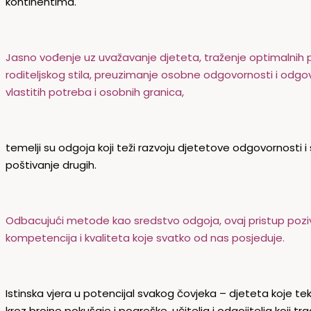
kontinentima.
Jasno vođenje uz uvažavanje djeteta, traženje optimalnih p
roditeljskog stila, preuzimanje osobne odgovornosti i odgov
vlastitih potreba i osobnih granica,
temelji su odgoja koji teži razvoju djetetove odgovornosti i
poštivanje drugih.
Odbacujući metode kao sredstvo odgoja, ovaj pristup poziva 
kompetencija i kvaliteta koje svatko od nas posjeduje.
Istinska vjera u potencijal svakog čovjeka – djeteta koje tek z
kroz brojne pokušaje i pogreške, učitelja i odgojitelja koji