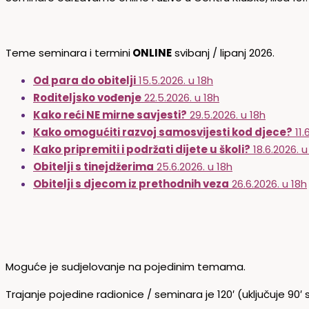
Teme seminara i termini
ONLINE
svibanj / lipanj 2026.
Od para do obitelji
15.5.2026. u 18h
Roditeljsko vođenje
22.5.2026. u 18h
Kako reći NE mirne savjesti?
29.5.2026. u 18h
Kako omogućiti razvoj samosvijesti kod djece?
11.
Kako pripremiti i podržati dijete u školi?
18.6.2026. u
Obitelji s tinejdžerima
25.6.2026. u 18h
Obitelji s djecom iz prethodnih veza
26.6.2026. u 18h
Moguće je sudjelovanje na pojedinim temama.
Trajanje pojedine radionice / seminara je 120′ (uključuje 90′ 