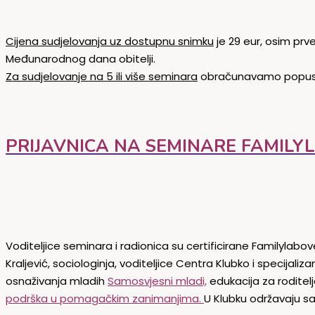
Cijena sudjelovanja uz dostupnu snimku
je 29 eur, osim pr
Međunarodnog dana obitelji.
Za sudjelovanje na 5 ili više seminara
obračunavamo popus
PRIJAVNICA NA SEMINARE FAMILY
Voditeljice seminara i radionica su certificirane Familylabo
Kraljević, sociologinja, voditeljice Centra Klubko i specija
osnaživanja mladih
Samosvjesni mladi,
edukacija za roditelj
podrška u pomagačkim zanimanjima.
U Klubku održavaju sa