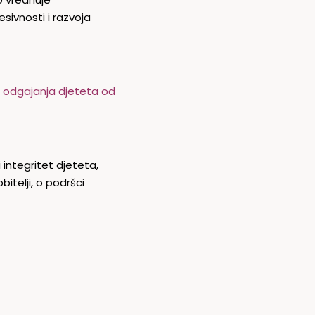
ivnosti i razvoja
i odgajanja djeteta od
integritet djeteta,
itelji, o podršci