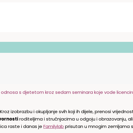
 odnosa s djetetom kroz sedam seminara koje vode licencir
 Kroz izobrazbu i okupljanje svih koji ih dijele, prenosi vrijednos
vornosti
roditeljima i stručnjacima u odgoju i obrazovanju, ali 
ica raste i danas je
Familylab
prisutan u mnogim zemljama s