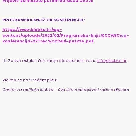
Prijaviti se možete putem obrasca OVDJE
PROGRAMSKA KNJIŽICA KONFERENCIJE:
https://www.klubko.hr/wp-
content/uploads/2022/02/Programska-knjiz%CC%8Cica-
konferencija-22Trec%CC%81i-put224.pdf
👉🏻 Za sve ostale informacije obratite nam se na
info@klubko.hr
Vidimo se na “Trećem putu”!
Centar za roditelje Klubko –
Sva lica roditeljstva i rada s djecom