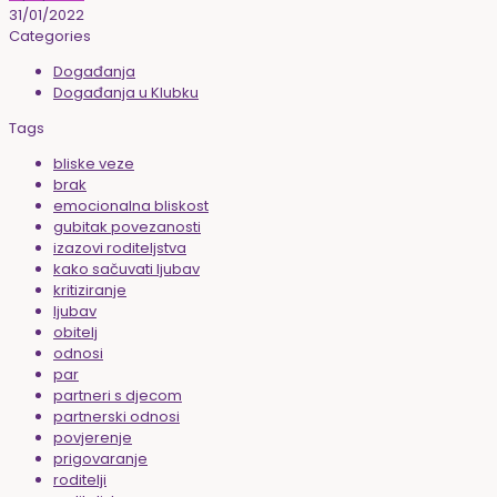
31/01/2022
Categories
Događanja
Događanja u Klubku
Tags
bliske veze
brak
emocionalna bliskost
gubitak povezanosti
izazovi roditeljstva
kako sačuvati ljubav
kritiziranje
ljubav
obitelj
odnosi
par
partneri s djecom
partnerski odnosi
povjerenje
prigovaranje
roditelji