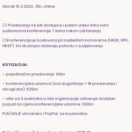
Utorak 15.3.2022., 15h, online
👉🏻 Predavanja će biti dostupna i putem video linka svim
sudionicima konferencije 7 dana nakon održavanja.
👉🏻Konferencija je bodovana pri nadležnim komorama (HKER, HPK,
HKSP). Svi stručnjaci dobivaju potvrdu o sudjelovanju.
KOTIZACIJA:
– pojedinačno predavanje: 90kn
– konferencijska ulaznica (sva događanja = 18 predavanja i
okrugli stol): 625kn
– više od 3 sudionika iz iste organizacije ostvaruje dodatan
popust na cijenu konferencijske ulaznice: 500kn
PLAĆANJE virmansko i PayPal za inozemstvo.