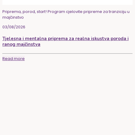
Priprema, porod, start! Program cjelovite pripreme za tranziciju u
majčinstvo
03/08/2026
Tjelesna i mentalna priprema za realna iskustva poroda i
ranog majčinstva
Read more