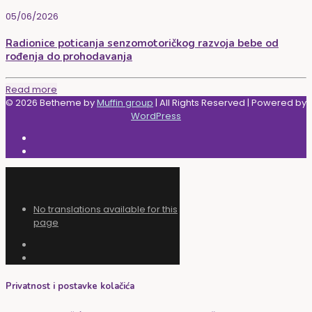
05/06/2026
Radionice poticanja senzomotoričkog razvoja bebe od
rođenja do prohodavanja
Read more
© 2026 Betheme by
Muffin group
| All Rights Reserved | Powered by
WordPress
No translations available for this
page
Privatnost i postavke kolačića