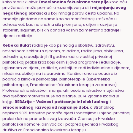
kako teorijski okvir
Emocionalno fokusirane terapije
kroz leću
privrženosti može pomoći u razumijevanju ali i
mijenjanju ovog
negativnog obrasca
u koji mnogi parovi često upadnu. Na
emocije gledamo ne samo kao na manifestaciju teškoća u
odnosu već kao na snažnu silu promjene, s ciljem razvijanja
stabilnih, sigurnih, bliskih odnosa važnih za mentalno zdravlje i
djece i roditelja.
Rebeka Bulat
radila je kao psiholog u školstvu, zdravstvu,
nevladinom sektoru s djecom, mladima, roditeljima, obiteljima,
odraslima, a posljednjih 11 godina radi u vlastitoj privatnoj
psihološkoj praksi kroz koju
osmišljava programe i edukacije,
uglavnom za djecu, roditelje, obitelji, te radi individualno s djecom,
mladima, obiteljima i s parovima. K
ontinuirano se educira iz
područja kliničke psihologije, psihoterapije (Kibernetika
psihoterapije, Emocionalno-fokusirana terapija za parove).
Profesionalno iskustvo i znanje, ali i osobno iskustvo majčinstva
dva dječaka motivirali su je na pisanje. 2014. godine izdala je
knjigu
BEBArije – Važnost poticanja intelektualnog i
emocionalnog razvoja od najranije dobi
, a Strahoklop
napisan 2021. trenutno pomaže djeci i roditeljima u njenoj privatnoj
praksi dok ne pronađe svog izdavača.
Članica je Hrvatske
psihološke komore, osnivačica i potpredsjednica Hrvatskog
društva za Emocionalno fokusiranu terapiju.