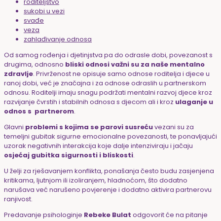
roditeljstvo
sukobi u vezi
svađe
veza
zahlađivanje odnosa
Od samog rođenja i djetinjstva pa do odrasle dobi, povezanost s
drugima, odnosno
bliski odnosi važni su za naše mentalno
zdravlje
. Privrženost ne opisuje samo odnose roditelja i djece u
ranoj dobi, već je značajna i za odnose odraslih u partnerskom
odnosu. Roditelji imaju snagu podržati mentalni razvoj djece kroz
razvijanje čvrstih i stabilnih odnosa s djecom ali i kroz
ulaganje u
odnos s partnerom
.
Glavni
problemi s kojima se parovi susreću
vezani su za
temeljni gubitak sigurne emocionalne povezanosti, te ponavljajući
uzorak negativnih interakcija koje dalje intenziviraju i jačaju
osjećaj gubitka sigurnosti i bliskosti
.
U želji za rješavanjem konflikta, ponašanja često budu zasjenjena
kritikama, ljutnjom ili izoliranjem, hladnoćom, što dodatno
narušava već narušeno povjerenje i dodatno aktivira partnerovu
ranjivost.
Predavanje psihologinje
Rebeke Bulat
odgovorit će na pitanje