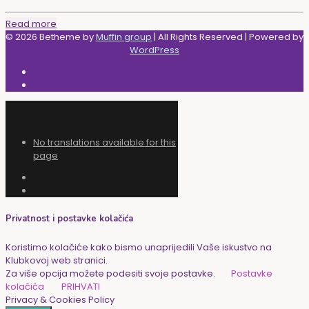
Read more
© 2026 Betheme by
Muffin group
| All Rights Reserved | Powered by
WordPress
No translations available for this
page
Privatnost i postavke kolačića
Koristimo kolačiće kako bismo unaprijedili Vaše iskustvo na
Klubkovoj web stranici.
Za više opcija možete podesiti svoje postavke.
Postavke
kolačića
PRIHVATI
Privacy & Cookies Policy