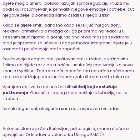
dijete moglo umiriti i polako razvijati samoregulaciju. Pružiti mu
podršku i razumijevanje, prihvatiti njegove emocije i potrebe, čuti
njegove želje, a ponekad samo ostati uz njega u tišini.
Kada se dijete smiri, odnosno kada se isključi njegov donji,
reaktivni, primitivni dio mozga koji ga priprema na reakciju u
stresnim situacijama, a gornji, racionalni dio mozga se aktivira,
tada je spremno za učenje. Kada je mozak integriran, dijete je u
ravnoteži i poučavanje može započeti.
Poučavanje s empatijom i poštovanjem izuzetno je važno ako
želimo da dijete razvije intrinzičnu, unutrašnju motivaciju za nova
znanja i vještine. Tada se neće ponašati na određen način samo
zato kako bi izbjeglo kaznu ili samo zato što smo mi to tako rekli.
Vjerujem da svatko od nas želi biti
učitelj koji zaslužuje
poštovanje
. Onaj učitelj kojeg dijete poštuje s ljubavlju, ne sa
strahom.
Nimalo lagan put, ali sigurna sam da je ispravan i vrijedan.
Autorica članka je Ana Ruševljan, psihologinja, mama dječaka i
djevojčice. Odnedavna volonterka Udruge EMA 🙂