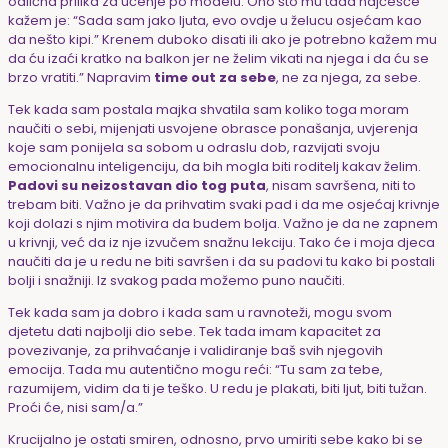
odlična prilika za učenje po modelu. Ono što mu tada najčešće
kažem je: “Sada sam jako ljuta, evo ovdje u želucu osjećam kao
da nešto kipi.” Krenem duboko disati ili ako je potrebno kažem mu
da ću izaći kratko na balkon jer ne želim vikati na njega i da ću se
brzo vratiti.” Napravim
time out za sebe
, ne za njega, za sebe.
Tek kada sam postala majka shvatila sam koliko toga moram
naučiti o sebi, mijenjati usvojene obrasce ponašanja, uvjerenja
koje sam ponijela sa sobom u odraslu dob, razvijati svoju
emocionalnu inteligenciju, da bih mogla biti roditelj kakav želim.
Padovi su neizostavan dio tog puta
, nisam savršena, niti to
trebam biti. Važno je da prihvatim svaki pad i da me osjećaj krivnje
koji dolazi s njim motivira da budem bolja. Važno je da ne zapnem
u krivnji, već da iz nje izvučem snažnu lekciju. Tako će i moja djeca
naučiti da je u redu ne biti savršen i da su padovi tu kako bi postali
bolji i snažniji. Iz svakog pada možemo puno naučiti.
Tek kada sam ja dobro i kada sam u ravnoteži, mogu svom
djetetu dati najbolji dio sebe. Tek tada imam kapacitet za
povezivanje, za prihvaćanje i validiranje baš svih njegovih
emocija. Tada mu autentično mogu reći: “Tu sam za tebe,
razumijem, vidim da ti je teško. U redu je plakati, biti ljut, biti tužan.
Proći će, nisi sam/a.”
Krucijalno je ostati smiren, odnosno, prvo umiriti sebe kako bi se