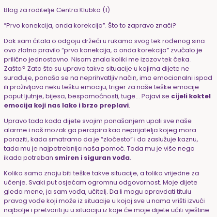
Blog za roditelje Centra Klubko (1)
“Prvo konekcija, onda korekcija”. Što to zapravo znači?
Dok sam čitala o odgoju držeći u rukama svog tek rođenog sina
ovo zlatno pravilo “prvo konekcija, a onda korekcija” zvučalo je
prilično jednostavno. Nisam znala koliki me izazov tek čeka.
Zašto? Zato što su upravo takve situacije u kojima dijete ne
surađuje, ponaša se na neprihvatljiv način, ima emocionalni ispad
ili proživljava neku tešku emociju, triger za naše teške emocije
poput ljutnje, bijesa, bespomoćnosti, tuge… Pojavi se
cijeli koktel
emocija koji nas lako i brzo preplavi
.
Upravo tada kada dijete svojim ponašanjem upali sve naše
alarme i naš mozak ga percipira kao neprijatelja kojeg mora
poraziti, kada smatramo da je “zločesto” i da zaslužuje kaznu,
tada mu je najpotrebnija naša pomoć. Tada mu je više nego
ikada potreban
smiren i siguran vođa
.
Koliko samo znaju biti teške takve situacije, a toliko vrijedne za
učenje. Svaki put osjećam ogromnu odgovornost. Moje dijete
gleda mene, ja sam vođa, učitelj. Da li mogu opravdati titulu
pravog vođe koji može iz situacije u kojoj sve u nama vrišti izvući
najbolje i pretvoriti ju u situaciju iz koje će moje dijete učiti vještine