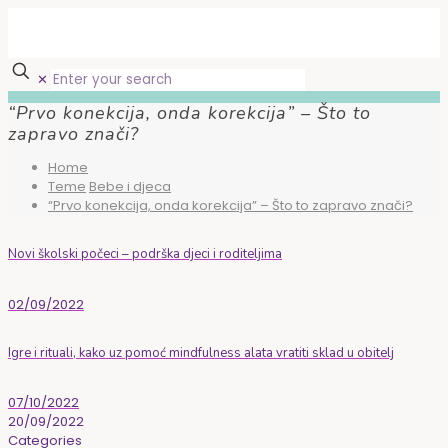
✕
“Prvo konekcija, onda korekcija” – Što to
zapravo znači?
Home
Teme
Bebe i djeca
“Prvo konekcija, onda korekcija” – Što to zapravo znači?
Novi školski počeci – podrška djeci i roditeljima
02/09/2022
Igre i rituali, kako uz pomoć mindfulness alata vratiti sklad u obitelj
07/10/2022
20/09/2022
Categories