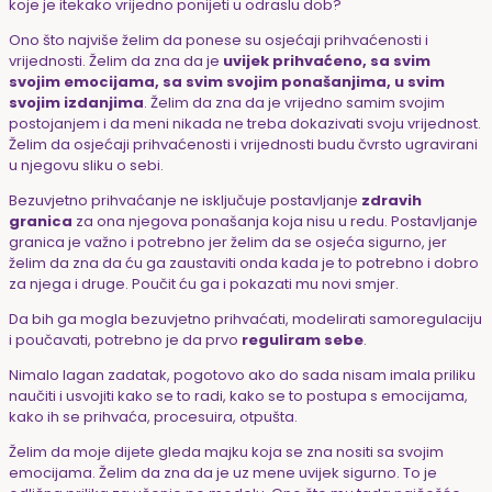
koje je itekako vrijedno ponijeti u odraslu dob?
Ono što najviše želim da ponese su osjećaji prihvaćenosti i
vrijednosti. Želim da zna da je
uvijek prihvaćeno, sa svim
svojim emocijama, sa svim svojim ponašanjima, u svim
svojim izdanjima
. Želim da zna da je vrijedno samim svojim
postojanjem i da meni nikada ne treba dokazivati svoju vrijednost.
Želim da osjećaji prihvaćenosti i vrijednosti budu čvrsto ugravirani
u njegovu sliku o sebi.
Bezuvjetno prihvaćanje ne isključuje postavljanje
zdravih
granica
za ona njegova ponašanja koja nisu u redu. Postavljanje
granica je važno i potrebno jer želim da se osjeća sigurno, jer
želim da zna da ću ga zaustaviti onda kada je to potrebno i dobro
za njega i druge. Poučit ću ga i pokazati mu novi smjer.
Da bih ga mogla bezuvjetno prihvaćati, modelirati samoregulaciju
i poučavati, potrebno je da prvo
reguliram sebe
.
Nimalo lagan zadatak, pogotovo ako do sada nisam imala priliku
naučiti i usvojiti kako se to radi, kako se to postupa s emocijama,
kako ih se prihvaća, procesuira, otpušta.
Želim da moje dijete gleda majku koja se zna nositi sa svojim
emocijama. Želim da zna da je uz mene uvijek sigurno. To je