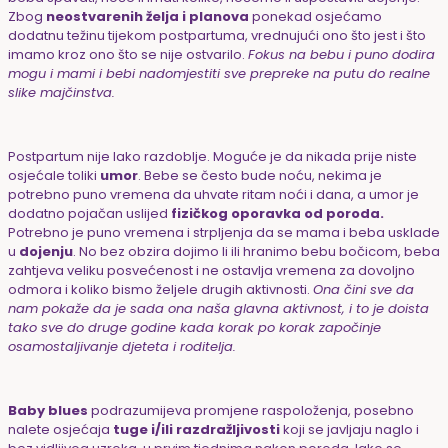
Zbog
neostvarenih želja i planova
ponekad osjećamo
dodatnu težinu tijekom postpartuma, vrednujući ono što jest i što
imamo kroz ono što se nije ostvarilo.
Fokus na bebu i puno dodira
mogu i mami i bebi nadomjestiti sve prepreke na putu do realne
slike majčinstva.
Postpartum nije lako razdoblje. Moguće je da nikada prije niste
osjećale toliki
umor
. Bebe se često bude noću, nekima je
potrebno puno vremena da uhvate ritam noći i dana, a umor je
dodatno pojačan uslijed
fizičkog oporavka od poroda.
Potrebno je puno vremena i strpljenja da se mama i beba usklade
u
dojenju
. No bez obzira dojimo li ili hranimo bebu bočicom, beba
zahtjeva veliku posvećenost i ne ostavlja vremena za dovoljno
odmora i koliko bismo željele drugih aktivnosti.
Ona čini sve da
nam pokaže da je sada ona naša glavna aktivnost, i to je doista
tako sve do druge godine kada korak po korak započinje
osamostaljivanje djeteta i roditelja.
Baby blues
podrazumijeva promjene raspoloženja, posebno
nalete osjećaja
tuge i/ili razdražljivosti
koji se javljaju naglo i