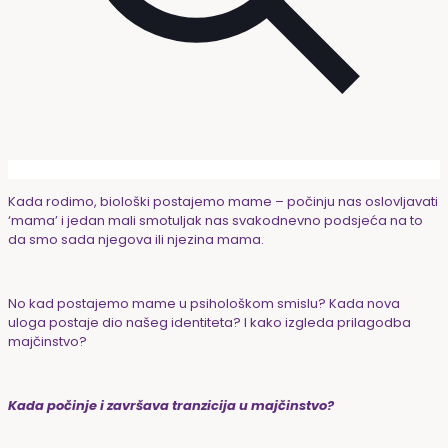
Kada rodimo, biološki postajemo mame – počinju nas oslovljavati
‘mama’ i jedan mali smotuljak nas svakodnevno podsjeća na to
da smo sada njegova ili njezina mama.
No kad postajemo mame u psihološkom smislu? Kada nova
uloga postaje dio našeg identiteta? I kako izgleda prilagodba
majčinstvo?
Kada počinje i završava tranzicija u majčinstvo?