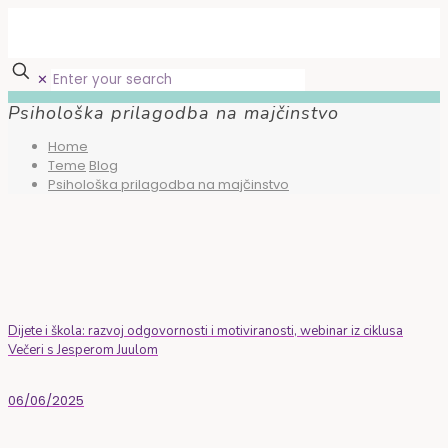
✕
Psihološka prilagodba na majčinstvo
Home
Teme
Blog
Psihološka prilagodba na majčinstvo
Dijete i škola: razvoj odgovornosti i motiviranosti, webinar iz ciklusa
Večeri s Jesperom Juulom
06/06/2025