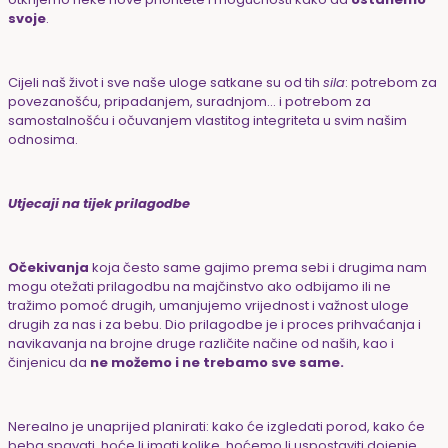
svoje
.
Cijeli naš život i sve naše uloge satkane su od tih
sila
: potrebom za
povezanošću, pripadanjem, suradnjom… i potrebom za
samostalnošću i očuvanjem vlastitog integriteta u svim našim
odnosima.
Utjecaji na tijek prilagodbe
Očekivanja
koja često same gajimo prema sebi i drugima nam
mogu otežati prilagodbu na majčinstvo ako odbijamo ili ne
tražimo pomoć drugih, umanjujemo vrijednost i važnost uloge
drugih za nas i za bebu. Dio prilagodbe je i proces prihvaćanja i
navikavanja na brojne druge različite načine od naših, kao i
činjenicu da
ne možemo i ne trebamo sve same.
Nerealno je unaprijed planirati: kako će izgledati porod, kako će
beba spavati, hoće li imati kolike, hoćemo li uspostaviti dojenje.