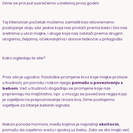
čime se prvi put susrećemo u bebinoj prvoj godini.
Taj intenzivan početak možemo zamisliti kao istovremeno
postojanje
dviju sila
: jedne koja nas privlači prema bebi i čini nas
sretnima u ulozi majke, i druge koja nas odvlači prema drugim
ulogama, željama, očekivanjima i donosi teškoće u prilagodbi.
Kako izgledaju te sile?
Prva sila
je ugodna. Fiziološke promjene kroz koje majke prolaze
u trudnoći, pri porodu i nakon njega
pomažu u povezivanju s
bebom
. Već u trudnoći događaju se promjene koje nas
pripremaju na majčinstvo, npr. u mozgu se povećava regija koja
je osjetljiva na prepoznavanje izraza lica, čime postajemo
osjetljive za čitanje bebinih signala.
Nakon poroda hormoni, među kojima je najvažniji
oksitocin
,
pomažu da osjetimo sreću i spokoj uz bebu. Zato se dio majki već