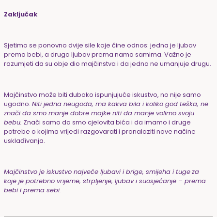
Zaključak
Sjetimo se ponovno dvije sile koje čine odnos: jedna je ljubav
prema bebi, a druga ljubav prema nama samima. Važno je
razumjeti da su obje dio majčinstva i da jedna ne umanjuje drugu.
Majčinstvo može biti duboko ispunjujuće iskustvo, no nije samo
ugodno.
Niti jedna neugoda, ma kakva bila i koliko god teška, ne
znači da smo manje dobre majke niti da manje volimo svoju
bebu.
Znači samo da smo cjelovita bića i da imamo i druge
potrebe o kojima vrijedi razgovarati i pronalaziti nove načine
usklađivanja.
Majčinstvo je iskustvo najveće ljubavi i brige, smijeha i tuge
za
koje je potrebno vrijeme, strpljenje, ljubav i suosjećanje – prema
bebi i prema sebi.