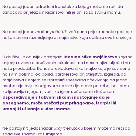
Ne postoji jedan određeni trenutak za kojeg možemo reći da
označava prijelaz u majčinstvo, niti je on isti za svaku mamu.
Ne postoji jednoznačan
početak
: već puno prije trudnoće postoje
naša intimna razmišljanja o majčinstvu koja oblikuju ovu tranziciju.
U društvu je oduvijek postojala
idealna slika majčinstva
koja se
mijenja ovisno o društvenim okolnostima i nesumnjivo utječe i na
našu predodžbu. Danas prevladava slika majke koja je savršena
na svim poljima: od posla, partnerstva, prijateljstva, izgleda, do
majčinstva u kojem se isprepliću nerealna očekivanja da jedna
osoba utjelovljuje odgovore na sve djetetove potrebe, ne samo
za ljubavlju i njegom, već i za igrom, učenjem i druženjem.
Uspoređivanje s takvom slikom i nastojanje da je
dosegnemo, može otežati put prilagodbe, iscrpiti ili
umanjiti uživanje u ulozi mame.
Ne postoji niti jedoznačan
kraj
, trenutak u kojem možemo reći da
sada sve znamo i razumijemo.