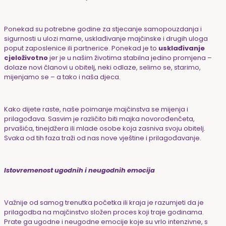
Ponekad su potrebne godine za stjecanje samopouzdanja i
sigurnosti u ulozi mame, usklađivanje majčinske i drugih uloga
poput zaposlenice ili partnerice. Ponekad je to
usklađivanje
cjeloživotno
jer je u našim životima stabilna jedino promjena –
dolaze novi članovi u obitelj, neki odlaze, selimo se, starimo,
mijenjamo se – a tako i naša djeca.
Kako dijete raste, naše poimanje majčinstva se mijenja i
prilagođava. Sasvim je različito biti majka novorođenčeta,
prvašića, tinejdžera ili mlade osobe koja zasniva svoju obitelj.
Svaka od tih faza traži od nas nove vještine i prilagođavanje.
Istovremenost ugodnih i neugodnih emocija
Važnije od samog trenutka početka ili kraja je razumjeti da je
prilagodba na majčinstvo složen proces koji traje godinama.
Prate ga ugodne i neugodne emocije koje su vrlo intenzivne, s