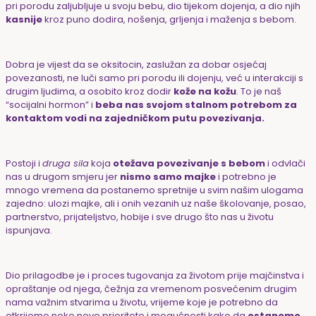
pri porodu zaljubljuje u svoju bebu, dio tijekom dojenja, a dio njih
kasnije
kroz puno dodira, nošenja, grljenja i maženja s bebom.
Dobra je vijest da se oksitocin, zaslužan za dobar osjećaj
povezanosti, ne luči samo pri porodu ili dojenju, već u interakciji s
drugim ljudima, a osobito kroz dodir
kože na kožu
. To je naš
“socijalni hormon” i
beba nas svojom stalnom potrebom za
kontaktom vodi na zajedničkom putu povezivanja.
Postoji i
druga sila
koja
otežava povezivanje s bebom
i odvlači
nas u drugom smjeru jer
nismo samo majke
i potrebno je
mnogo vremena da postanemo spretnije u svim našim ulogama
zajedno: ulozi majke, ali i onih vezanih uz naše školovanje, posao,
partnerstvo, prijateljstvo, hobije i sve drugo što nas u životu
ispunjava.
Dio prilagodbe je i proces tugovanja za životom prije majčinstva i
opraštanje od njega, čežnja za vremenom posvećenim drugim
nama važnim stvarima u životu, vrijeme koje je potrebno da
otkrijemo neke nove prioritete i mogućnosti kako da
ostanemo