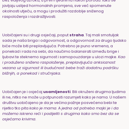
bez vidljivog uzroka, u prvim tjednima nakon poroda. Iako se
javljaju uslijed hormonalnih promjena, sve već spomenute
okolnosti utječu, a mogu i produžiti razdoblje sniženog
raspoloženja i razdražljivosti.
Uobičajeni su i drugi osjećaji, poput
straha
. Taj mali smotuljak
sada je naša briga i odgovornost, a odgovornost za drugo ljudsko
biće može biti preplavljujuća. Potrebno je puno vremena, a
ponekad i rada na sebi, da naučimo balansirati između brige i
ljubavi te steknemo sigurnost i samopouzdanje u ulozi majke.
Kao
i produženo sniženo raspoloženje, preplavljujuća anksioznost
vezana uz sigurnost ili budućnost bebe traži dodatnu podršku
bližnjih, a ponekad i stručnjaka.
Uobičajen je i osjećaj
usamljenosti
. Bili okruženi drugima ljudima
ili ne, nitko ne može u potpunosti razumjeti kako je nama. U našem
društvu uobičajeno je da je većina pažnje posvećena bebi te
rijetko tko pita
kako je mama
. A
jedna od potreba majki je i da
možemo iskreno reći i podijeliti s drugima kako smo bez da se
osjećamo krivima.