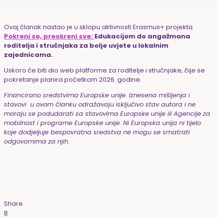
Ovaj članak nastao je u sklopu aktivnosti Erasmus+ projekta
Pokreni se, preokreni sve:
Edukacijom do angažmana
roditelja i stručnjaka za bolje
uvjete u lokalnim
zajednicama.
Uskoro će biti dio web platforme za roditelje i stručnjake, čije se
pokretanje planira početkom 2026. godine.
Financirano sredstvima Europske unije. Iznesena mišljenja i
stavovi u ovom članku odražavaju isključivo stav autora i ne
moraju se podudarati sa stavovima Europske unije ili Agencije za
mobilnost i programe Europske unije. Ni Europska unija ni tijelo
koje dodjeljuje bespovratna sredstva ne mogu se smatrati
odgovornima za njih.
Share
8