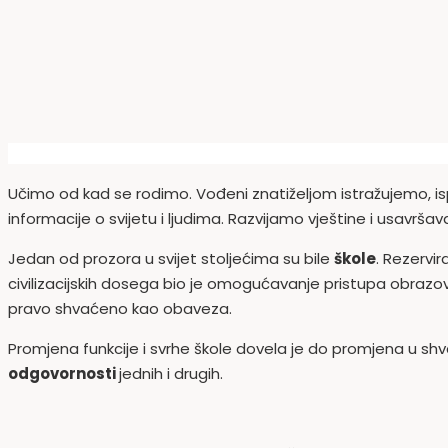
Učimo od kad se rodimo. Vođeni znatiželjom istražujemo, 
informacije o svijetu i ljudima. Razvijamo vještine i usavrš
Jedan od prozora u svijet stoljećima su bile
škole
. Rezervi
civilizacijskih dosega bio je omogućavanje pristupa obraz
pravo shvaćeno kao obaveza.
Promjena funkcije i svrhe škole dovela je do promjena u shva
odgovornosti
jednih i drugih.