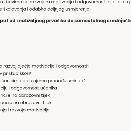
lom bavimo se razvojem motivacije i odgovornosti djeteta u
ze školovanja i odabira daljnjeg usmjerenja.
put od znatiželjnog prvašića do samostalnog srednjoškol
na razvoj dječje motivacije i odgovornosti?
v pristup školi?
i učenicima da u njemu pronađu smisao?
aciju i odgovornost učenika
ncije na obrazovni tijek
ecaju na obrazovni tijek
ja i razvoja motivacije