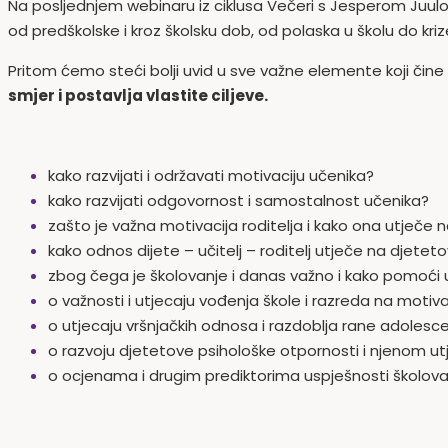
Na posljednjem webinaru iz ciklusa Večeri s Jesperom Juu
od predškolske i kroz školsku dob, od polaska u školu do kri
Pritom ćemo steći bolji uvid u sve važne elemente koji čine
smjer i postavlja vlastite ciljeve.
kako razvijati i održavati motivaciju učenika?
kako razvijati odgovornost i samostalnost učenika?
zašto je važna motivacija roditelja i kako ona utječe 
kako odnos dijete – učitelj – roditelj utječe na djeteto
zbog čega je školovanje i danas važno i kako pomoć
o važnosti i utjecaju vođenja škole i razreda na motiv
o utjecaju vršnjačkih odnosa i razdoblja rane adolesce
o razvoju djetetove psihološke otpornosti i njenom utj
o ocjenama i drugim prediktorima uspješnosti školovan