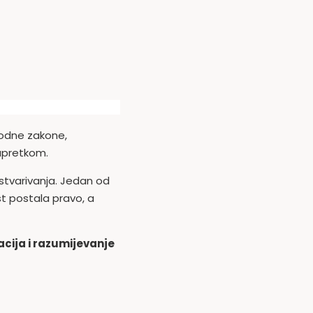
rodne zakone,
 napretkom.
ostvarivanja. Jedan od
t postala pravo, a
acija i razumijevanje