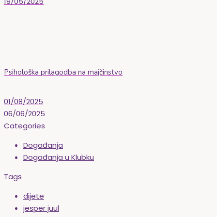
19/05/2025
Psihološka prilagodba na majčinstvo
01/08/2025
06/06/2025
Categories
Događanja
Događanja u Klubku
Tags
dijete
jesper juul