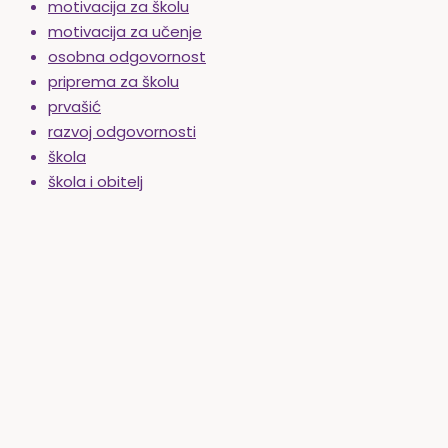
motivacija za školu
motivacija za učenje
osobna odgovornost
priprema za školu
prvašić
razvoj odgovornosti
škola
škola i obitelj