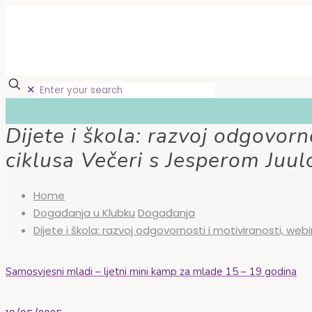
✕
Dijete i škola: razvoj odgovorn
ciklusa Večeri s Jesperom Juu
Home
Događanja u Klubku
Događanja
Dijete i škola: razvoj odgovornosti i motiviranosti, we
Samosvjesni mladi – ljetni mini kamp za mlade 15 – 19 godina