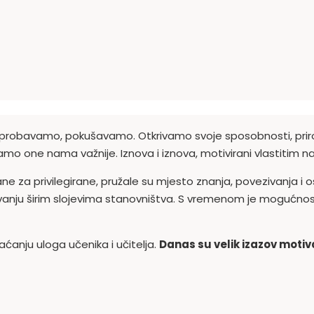
isprobavamo, pokušavamo. Otkrivamo svoje sposobnosti, pri
avamo one nama važnije. Iznova i iznova, motivirani vlastitim
rane za privilegirane, pružale su mjesto znanja, povezivanja i 
ovanju širim slojevima stanovništva. S vremenom je mogućnos
ćanju uloga učenika i učitelja.
Danas su velik izazov motiv