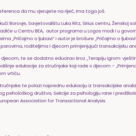
referenca da mu vjerujete na riječ, ima toga još.
kući Borovje, Savjetovalištu Luka Ritz, Sirius centru, Ženskoj 
ladiće u Centru BEA, autor programa u Logos modi i u govorn
a „Pričajmo o ljubavi“ i autor je brošure „Pričajmo o ljubav
parovima, roditeljima i djecom primjenjujući transakcijsku anal
 djecom, te se dodatno educirao kroz „Terapiju igrom: vještin
odišnje edukacije za stručnjake koji rade s djecom – „Primjen
m vrtiću.
stručnjake te polazi naprednu edukaciju iz transakcijske analiz
g psihološkog društva, Sekcije za psihologiju rane i predškol
European Association for Transactional Analysis.