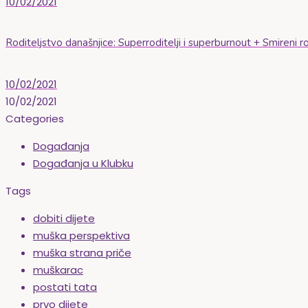
10/02/2021
Roditeljstvo današnjice: Superroditelji i superburnout + Smiren
10/02/2021
10/02/2021
Categories
Događanja
Događanja u Klubku
Tags
dobiti dijete
muška perspektiva
muška strana priče
muškarac
postati tata
prvo dijete