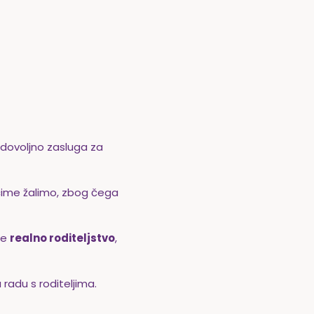
e dovoljno zasluga za
 čime žalimo, zbog čega
ne
realno roditeljstvo
,
radu s roditeljima.