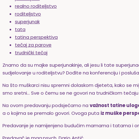
realno roditeljstvo
roditeljstvo
superjunak
tata
tatina perspektiva
tečaj za parove
trudnički tečaj
Znamo da su majke superjunakinje, ali jesu li tate superjunac
sudjelovanje u roditeljstvu? Dođite na konferenciju i posluš
Na što muškarci nisu spremni dolaskom djeteta, kako se mije
smo sretni… Sve o čemu se ne govori na trudničkom tečaju 
Na ovom predavanju podsjećamo na
važnost tatine ulog
a o kojima se premalo govori. Ovoga puta
iz muške persp
Predavanje je namijenjeno budućim mamama i tatama i onima k
Predavač je mag.psych. Dario Antić.