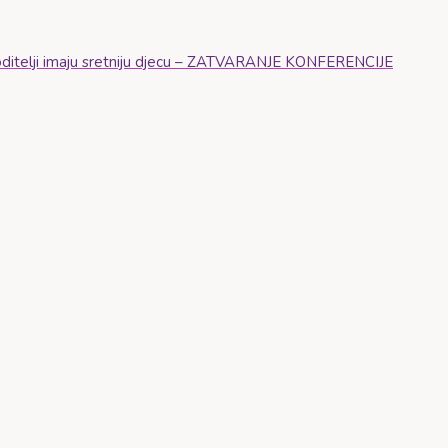
i roditelji imaju sretniju djecu – ZATVARANJE KONFERENCIJE