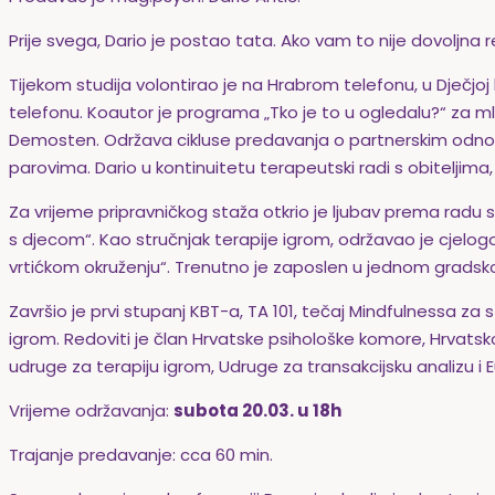
Prije svega, Dario je postao tata. Ako vam to nije dovoljna 
Tijekom studija volontirao je na Hrabrom telefonu, u Dječjoj 
telefonu. Koautor je programa „Tko je to u ogledalu?“ za m
Demosten. Održava cikluse predavanja o partnerskim odnosim
parovima. Dario u kontinuitetu terapeutski radi s obiteljima, 
Za vrijeme pripravničkog staža otkrio je ljubav prema radu s
s djecom“. Kao stručnjak terapije igrom, održavao je cjelog
vrtićkom okruženju“. Trenutno je zaposlen u jednom gradsko
Završio je prvi stupanj KBT-a, TA 101, tečaj Mindfulnessa za 
igrom. Redoviti je član Hrvatske psihološke komore, Hrvatsko
udruge za terapiju igrom, Udruge za transakcijsku analizu i 
Vrijeme održavanja:
subota 20.03. u 18h
Trajanje predavanje: cca 60 min.