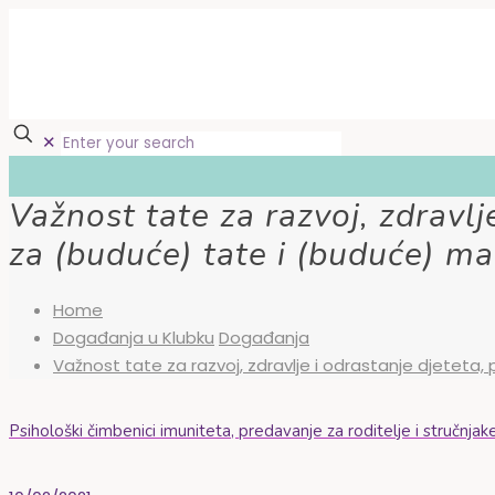
✕
Važnost tate za razvoj, zdravl
za (buduće) tate i (buduće) m
Home
Događanja u Klubku
Događanja
Važnost tate za razvoj, zdravlje i odrastanje djete
Psihološki čimbenici imuniteta, predavanje za roditelje i stručnjak