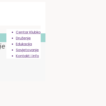
Centar Klubko
Druženje
Edukacija
je
Savjetovanje
Kontakt i info