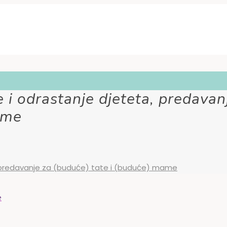
je i odrastanje djeteta, predavan
ame
ta, predavanje za (buduće) tate i (buduće) mame
e