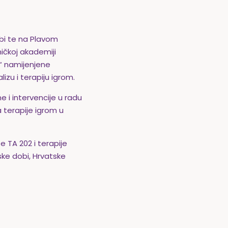
sobi te na Plavom
ičkoj akademiji
i“ namijenjene
izu i terapiju igrom.
e i intervencije u radu
a terapije igrom u
e TA 202 i terapije
ske dobi, Hrvatske