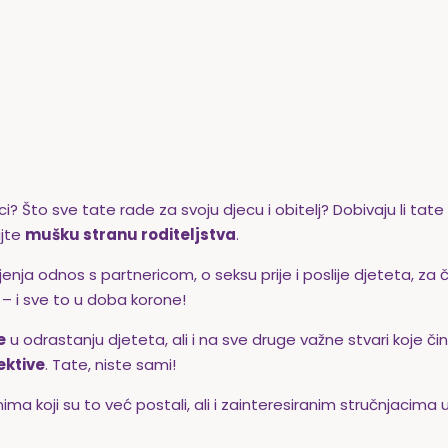
i? Što sve tate rade za svoju djecu i obitelj? Dobivaju li tat
ajte
mušku stranu roditeljstva
.
nja odnos s partnericom, o seksu prije i poslije djeteta, za
– i sve to u doba korone!
e
u odrastanju djeteta, ali i na sve druge važne stvari koje či
ektive
. Tate, niste sami!
oji su to već postali, ali i zainteresiranim stručnjacima u 