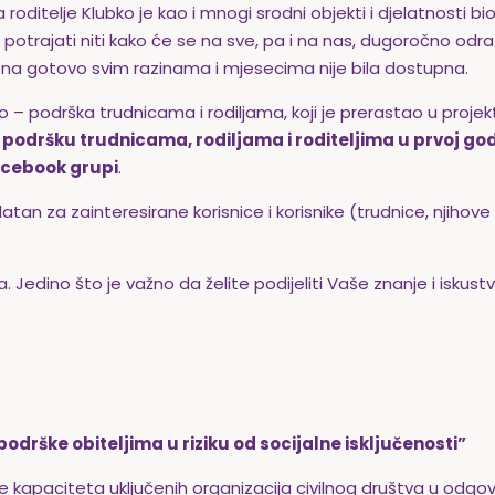
roditelje Klubko je kao i mnogi srodni objekti i djelatnosti b
potrajati niti kako će se na sve, pa i na nas, dugoročno odra
a na gotovo svim razinama i mjesecima nije bila dostupna.
o – podrška trudnicama i rodiljama, koji je prerastao u proj
o
podršku trudnicama, rodiljama i roditeljima u prvoj go
facebook grupi
.
latan za zainteresirane korisnice i korisnike (trudnice, njiho
 Jedino što je važno da želite podijeliti Vaše znanje i iskust
drške obiteljima u riziku od socijalne isključenosti”
je kapaciteta uključenih organizacija civilnog društva u odgo