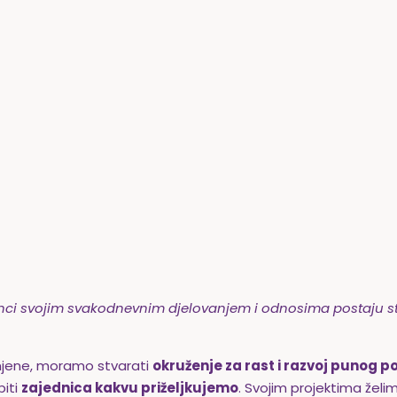
ci svojim svakodnevnim djelovanjem i odnosima postaju stv
omjene, moramo stvarati
okruženje za rast i razvoj punog p
biti
zajednica kakvu priželjkujemo
. Svojim projektima želi