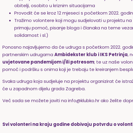
obitelji, osobito u kriznim situacijama
Provodit će se kroz 12 mjeseci s početkom 2022. godi
Tražimo volontere koji mogu sudjelovati u projektu na s
primaju pomoć, pisanje bloga i članaka na teme vezan
solidarnost i sl.)
Ponosno najavljujemo da će udruga s početkom 2022. godi
partnerskim udrugama
Ambidekster klub i IKS Petrinja
, 
uvjetovane pandemijom i/ili potresom
; te uz naše volo
pomoć i podršku s onima koji je trebaju te kreiranjem bespl
Svaka udruga koja sudjeluje na projektu organizirat će istr
će u zapadnom dijelu grada Zagreba.
Već sada se možete javiti na info@klubko.hr ako želite doprin
Svi volonteri na kraju godine dobivaju potvrdu o volontir