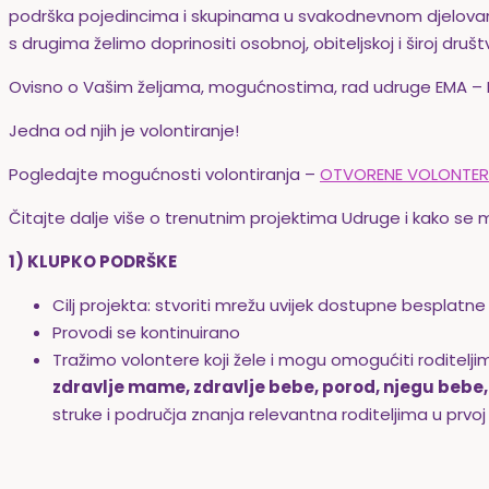
podrška pojedincima i skupinama u svakodnevnom djelovanju
s drugima želimo doprinositi osobnoj, obiteljskoj i široj dru
Ovisno o Vašim željama, mogućnostima, rad udruge EMA – P
Jedna od njih je volontiranje!
Pogledajte mogućnosti volontiranja –
OTVORENE VOLONTERS
Čitajte dalje više o trenutnim projektima Udruge i kako se mo
1) KLUPKO PODRŠKE
Cilj projekta: stvoriti mrežu uvijek dostupne besplatn
Provodi se kontinuirano
Tražimo volontere koji žele i mogu omogućiti roditelj
zdravlje mame, zdravlje bebe, porod, njegu bebe, d
struke i područja znanja relevantna roditeljima u prvo