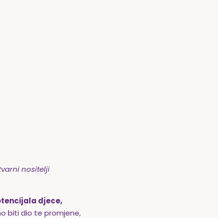
arni nositelji
otencijala djece,
mo biti dio te promjene,