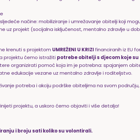
ne
ljedeće načine: mobiliziranje i umrežavanje obitelji koji mogu
e uz projekt (socijalna isključenost, mentalno zdravlje u do
ne krenuti s projektom
UMREŽENI U KRIZI
financiranih iz EU 
na projektu ćemo istražiti
potrebe obitelji s djecom koje su
ntere organizirati pomoć koja im je potrebna: spajanjem obite
atne edukacije vezane uz mentalno zdravlje i roditeljstvo.
aživanje potreba i akciju podrške obiteljima na svom području
ijeti projektu, a uskoro ćemo objaviti i više detalja!
anju i broju sati koliko su volontirali.