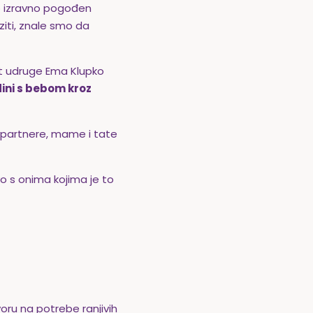
io izravno pogođen
ziti, znale smo da
ekt udruge Ema Klupko
dini s bebom kroz
ve partnere, mame i tate
vo s onima kojima je to
voru na potrebe ranjivih