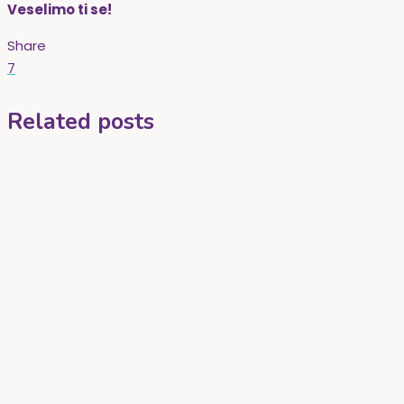
Veselimo ti se!
Share
7
Related posts