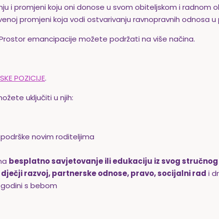
 i promjeni koju oni donose u svom obiteljskom i radnom ok
štvenoj promjeni koja vodi ostvarivanju ravnopravnih odnosa u 
rostor emancipacije možete podržati na više načina.
KE POZICIJE
.
žete uključiti u njih:
e podrške novim roditeljima
ima
besplatno savjetovanje ili edukaciju iz svog stručno
ječji razvoj, partnerske odnose, pravo, socijalni rad
i 
j godini s bebom