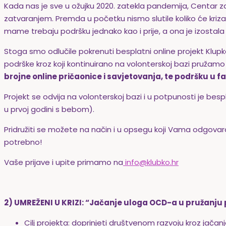
Kada nas je sve u ožujku 2020. zatekla pandemija, Centar za 
zatvaranjem. Premda u početku nismo slutile koliko će kriza 
mame trebaju podršku jednako kao i prije, a ona je izostal
Stoga smo odlučile pokrenuti besplatni online projekt Klupk
podrške kroz koji kontinuirano na volonterskoj bazi pružam
brojne online pričaonice i savjetovanja, te podršku u 
Projekt se odvija na volonterskoj bazi i u potpunosti je besp
u prvoj godini s bebom).
Pridružiti se možete na način i u opsegu koji Vama odgovara.
potrebno!
Vaše prijave i upite primamo na
info@klubko.hr
2)
UMREŽENI U KRIZI: “Jačanje uloga OCD-a u pružanju po
Cilj projekta: doprinjeti društvenom razvoju kroz jačan