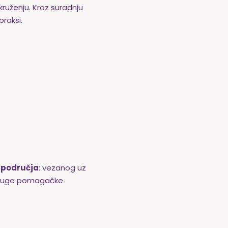
ruženju. Kroz suradnju
praksi.
g područja
: vezanog uz
druge pomagačke