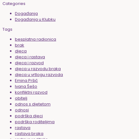
Categories
Događanja
Događanja u Klubku
Tags
besplatna radionica
brak
djeca
djeca i rastava
djeca i razvod
djeca u razvodu braka
djeca u vrtlogu razvoda
Emina Pršić
Ivana Šešo
konfliktni razvod
obitelj
odnos s djetetom
odnosi
podrška djeci
podrška roditeljima
rastava
rastava braka