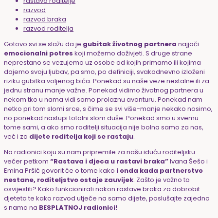
rastava roditelje
razvod
razvod braka
razvod roditelja
Gotovo svi se slažu da je
gubitak životnog partnera
najjači
emocionalni potres
koji možemo doživjeti. S druge strane
neprestano se vezujemo uz osobe od kojih primamo ili kojima
dajemo svoju ljubav, pa smo, po definiciji, svakodnevno izloženi
riziku gubitka voljenog bića. Ponekad su naše veze nestalne ili za
jednu stranu manje važne. Ponekad vidimo životnog partnera u
nekom tko u nama vidi samo prolaznu avanturu. Ponekad nam
netko pri tom slomi srce, s čime se svi više-manje nekako nosimo,
no ponekad nastupi totalni slom duše. Ponekad smo u svemu
tome sami, a ako smo roditelji situacija nije bolna samo za nas,
već i za
dijete roditelja koji se rastaju
.
Na radionici koju su nam pripremile za našu iduću roditeljsku
večer petkom
“Rastava i djeca u rastavi braka”
Ivana Šešo i
Emina Pršić govorit će o tome kako
i onda kada partnerstvo
nestane, roditeljstvo ostaje zauvijek
. Zašto je važno to
osvijestiti? Kako funkcionirati nakon rastave braka za dobrobit
djeteta te kako razvod utječe na samo dijete, poslušajte zajedno
s nama na
BESPLATNOJ radionici!