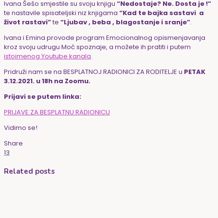
Ivana Šešo smjestile su svoju knjigu
“Nedostaje? Ne. Dosta je !”
te nastavile spisateljski niz knjigama
“Kad te bajka sastavi a
život rastavi”
te
“Ljubav , beba , blagostanje i sranje”
.
Ivana i Emina provode program Emocionalnog opismenjavanja
kroz svoju udrugu Moć spoznaje, a možete ih pratiti i putem
istoimenog Youtube kanala
.
Pridruži nam se na BESPLATNOJ RADIONICI ZA RODITELJE u
PETAK
3.12.2021. u 18h na Zoomu.
Prijavi se putem linka:
PRIJAVE ZA BESPLATNU RADIONICU
Vidimo se!
Share
13
Related posts