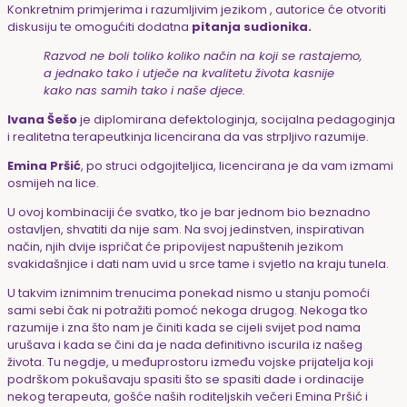
Konkretnim primjerima i razumljivim jezikom , autorice će otvoriti
diskusiju te omogućiti dodatna
pitanja sudionika.
Razvod ne boli toliko koliko način na koji se rastajemo,
a jednako tako i utječe na kvalitetu života kasnije
kako nas samih tako i naše djece.
Ivana Šešo
je diplomirana defektologinja, socijalna pedagoginja
i realitetna terapeutkinja licencirana da vas strpljivo razumije.
Emina Pršić
, po struci odgojiteljica, licencirana je da vam izmami
osmijeh na lice.
U ovoj kombinaciji će svatko, tko je bar jednom bio beznadno
ostavljen, shvatiti da nije sam. Na svoj jedinstven, inspirativan
način, njih dvije ispričat će pripovijest napuštenih jezikom
svakidašnjice i dati nam uvid u srce tame i svjetlo na kraju tunela.
U takvim iznimnim trenucima ponekad nismo u stanju pomoći
sami sebi čak ni potražiti pomoć nekoga drugog. Nekoga tko
razumije i zna što nam je činiti kada se cijeli svijet pod nama
urušava i kada se čini da je nada definitivno iscurila iz našeg
života. Tu negdje, u međuprostoru između vojske prijatelja koji
podrškom pokušavaju spasiti što se spasiti dade i ordinacije
nekog terapeuta, gošće naših roditeljskih večeri Emina Pršić i