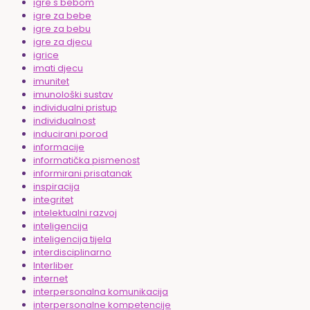
igre s bebom
igre za bebe
igre za bebu
igre za djecu
igrice
imati djecu
imunitet
imunološki sustav
individualni pristup
individualnost
inducirani porod
informacije
informatička pismenost
informirani prisatanak
inspiracija
integritet
intelektualni razvoj
inteligencija
inteligencija tijela
interdisciplinarno
Interliber
internet
interpersonalna komunikacija
interpersonalne kompetencije