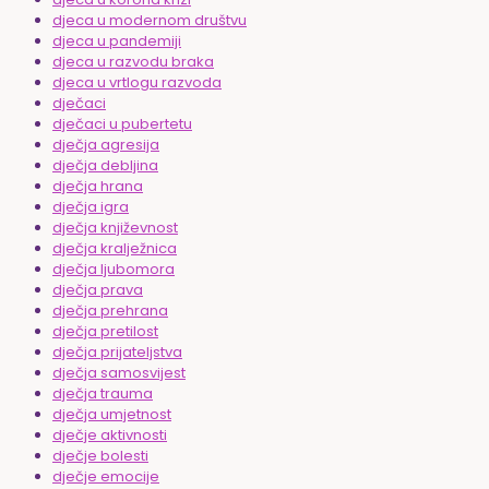
djeca u modernom društvu
djeca u pandemiji
djeca u razvodu braka
djeca u vrtlogu razvoda
dječaci
dječaci u pubertetu
dječja agresija
dječja debljina
dječja hrana
dječja igra
dječja književnost
dječja kralježnica
dječja ljubomora
dječja prava
dječja prehrana
dječja pretilost
dječja prijateljstva
dječja samosvijest
dječja trauma
dječja umjetnost
dječje aktivnosti
dječje bolesti
dječje emocije