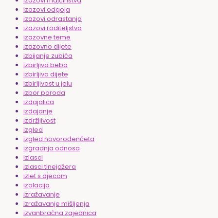
izazovi majčinstva
izazovi odgoja
izazovi odrastanja
izazovi roditeljstva
izazovne teme
izazovno dijete
izbijanje zubića
izbirljiva beba
izbirljivo dijete
izbirljivost u jelu
izbor poroda
izdajalica
izdajanje
izdržljivost
izgled
izgled novorođenčeta
izgradnja odnosa
izlasci
izlasci tinejdžera
izlet s djecom
izolacija
izražavanje
izražavanje mišljenja
izvanbračna zajednica