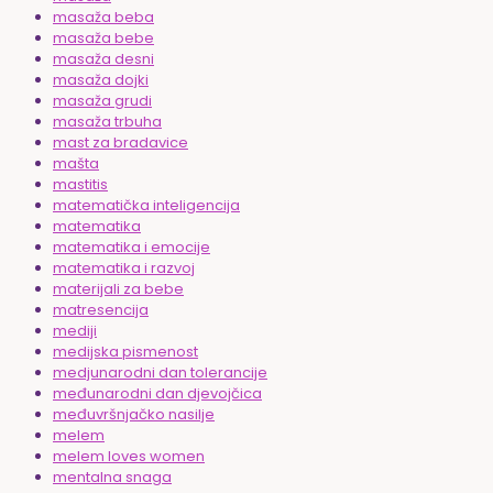
masaža beba
masaža bebe
masaža desni
masaža dojki
masaža grudi
masaža trbuha
mast za bradavice
mašta
mastitis
matematička inteligencija
matematika
matematika i emocije
matematika i razvoj
materijali za bebe
matresencija
mediji
medijska pismenost
medjunarodni dan tolerancije
međunarodni dan djevojčica
međuvršnjačko nasilje
melem
melem loves women
mentalna snaga