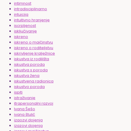
intimnost
intradisciplinarno
intuicija
intuitivno hranjenje
iscrpljenost
isključivanje
iskreno
iskreno o majčinstvu
iskreno o roditeljstvu
iskrivljenje kralježnice
iskustva iz rodilišta
iskustva poroda
iskustva s poroda
iskustva žena
iskustvena radionica
iskustvo poroda
ispiti
istraživanje
itrapersonalni razvoj
Ivana Šešo
ivana štulić
izaozvi dojenja
izazovi dojenja