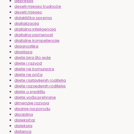
depresija
deseti mjesec trudnoće
deveti mjesec
didaktička oprema
digitalizacija
digitalna inteligencija
digitalna pismenost
digitalne kompetencije
dijagnostika
dijastaza
dijete bira što jede
dijete i razvod
dijete ne komunicira
dijete ne priča
dijete rastavljenih roditelja
dijete razvedenih roditelja
dijete u središtu
dijete vođa prehrane
dimenzije razvoja
disanje na porodu
disciplina
disleksičar
disleksija
distanca