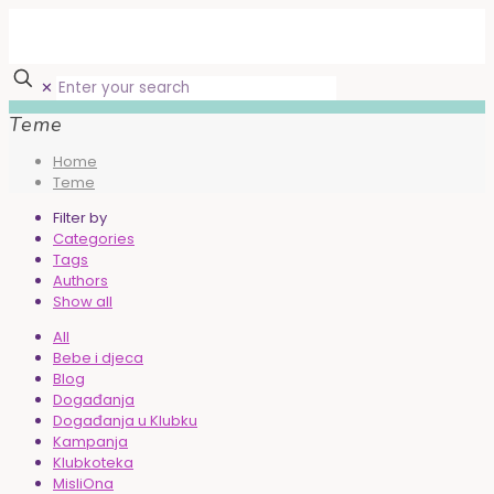
✕
Teme
Home
Teme
Filter by
Categories
Tags
Authors
Show all
All
Bebe i djeca
Blog
Događanja
Događanja u Klubku
Kampanja
Klubkoteka
MisliOna