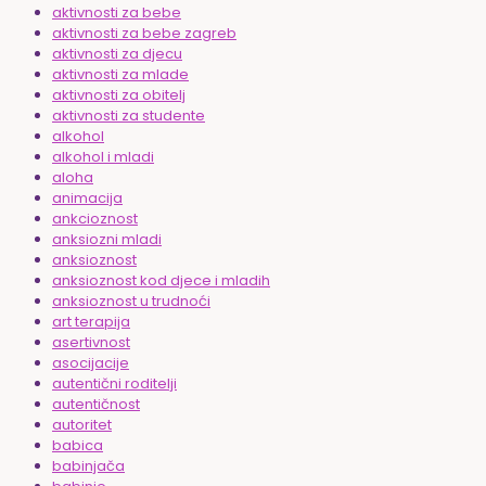
aktivnosti za bebe
aktivnosti za bebe zagreb
aktivnosti za djecu
aktivnosti za mlade
aktivnosti za obitelj
aktivnosti za studente
alkohol
alkohol i mladi
aloha
animacija
ankcioznost
anksiozni mladi
anksioznost
anksioznost kod djece i mladih
anksioznost u trudnoći
art terapija
asertivnost
asocijacije
autentični roditelji
autentičnost
autoritet
babica
babinjača