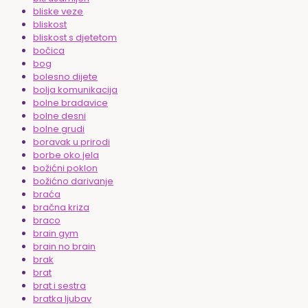
bliske veze
bliskost
bliskost s djetetom
bočica
bog
bolesno dijete
bolja komunikacija
bolne bradavice
bolne desni
bolne grudi
boravak u prirodi
borbe oko jela
božićni poklon
božićno darivanje
braća
bračna kriza
braco
brain gym
brain no brain
brak
brat
brat i sestra
bratka ljubav