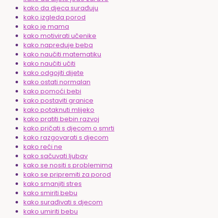
kako da djeca surađuju
kako izgleda porod
kako je mama
kako motivirati učenike
kako napreduje beba
kako naučiti matematiku
kako naučiti učiti
kako odgojiti dijete
kako ostati normalan
kako pomoći bebi
kako postaviti granice
kako potaknuti mlijeko
kako pratiti bebin razvoj
kako pričati s djecom o smrti
kako razgovarati s djecom
kako reći ne
kako sačuvati ljubav
kako se nositi s problemima
kako se pripremiti za porod
kako smanjiti stres
kako smiriti bebu
kako surađivati s djecom
kako umiriti bebu