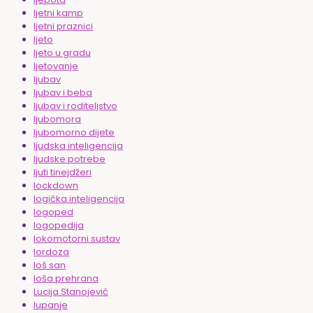
ljetni kamp
ljetni praznici
ljeto
ljeto u gradu
ljetovanje
ljubav
ljubav i beba
ljubav i roditeljstvo
ljubomora
ljubomorno dijete
ljudska inteligencija
ljudske potrebe
ljuti tinejdžeri
lockdown
logička inteligencija
logoped
logopedija
lokomotorni sustav
lordoza
loš san
loša prehrana
Lucija Stanojević
lupanje