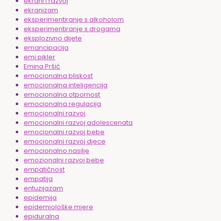
ekrani i razvoj
ekranizam
eksperimentiranje s alkoholom
eksperimentiranje s drogama
eksplozivno dijete
emancipacija
emi pikler
Emina Pršić
emocionalna bliskost
emocionalna inteligencija
emocionalna otpornost
emocionalna regulacija
emocionalni razvoj
emocionalni razvoj adolescenata
emocionalni razvoj bebe
emocionalni razvoj djece
emocionalno nasilje
emozionalni razvoj bebe
empatičnost
empatija
entuzijazam
epidemija
epidemiološke mjere
epiduralna