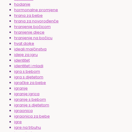
hodanje
hormonalne promjene
hrana za bebe
hrana za novorođenče
hranjenje bočicom
hranjenje djece
hranjenje na bočicu
hvat dojke
ideali majčinstva
ideje za igru
identitet
identitet i mladi
igra s bebom
igra s djetetom
igračke za bebe
igranje
igranje igrica
igranje s bebom
igranje s djetetom
igraonica
igraonica za bebe
igre
igre na trbuhu