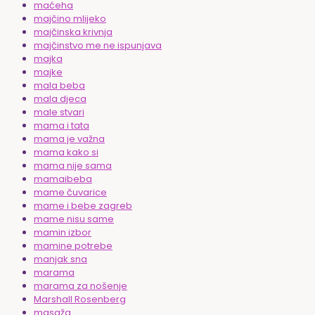
maćeha
majčino mlijeko
majčinska krivnja
majčinstvo me ne ispunjava
majka
majke
mala beba
mala djeca
male stvari
mama i tata
mama je važna
mama kako si
mama nije sama
mamaibeba
mame čuvarice
mame i bebe zagreb
mame nisu same
mamin izbor
mamine potrebe
manjak sna
marama
marama za nošenje
Marshall Rosenberg
masaža