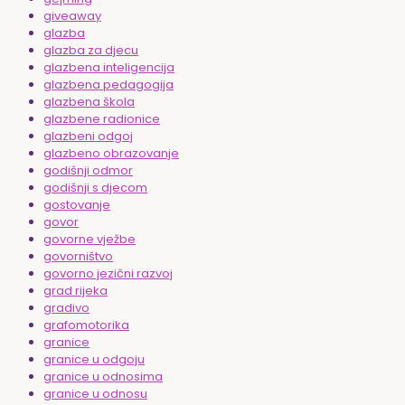
giveaway
glazba
glazba za djecu
glazbena inteligencija
glazbena pedagogija
glazbena škola
glazbene radionice
glazbeni odgoj
glazbeno obrazovanje
godišnji odmor
godišnji s djecom
gostovanje
govor
govorne vježbe
govorništvo
govorno jezični razvoj
grad rijeka
gradivo
grafomotorika
granice
granice u odgoju
granice u odnosima
granice u odnosu