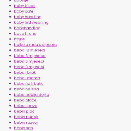
babinje
baby blues
baby cafe
baby handling
baby led weaning
babyhandling
baca hranu
bajke
bajke u radu s djecom
beba 12 mjeseci
beba 3 mjeseca
beba 6 mjeseci
beba 9 mjeseci
beba i brak
beba i mama
beba na trbuhu
beba ne sisa
beba odbija dojku
beba plače
beba spava
bebin plač
bebin pupak
bebin razvoj
bebin san