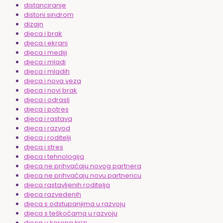
distanciranje
distoni sindrom
dizajn
djeca i brak
djeca i ekrani
djeca i mediji
djeca i mladi
djeca i mladih
djeca i nova veza
djeca i novi brak
djeca i odrasli
djeca i potres
djeca i rastava
djeca i razvod
djeca i roditelji
djeca i stres
djeca i tehnologija
djeca ne prihvaćaju novog partnera
djeca ne prihvaćaju novu partnericu
djeca rastavljenih roditelja
djeca razvedenih
djeca s odstupanjima u razvoju
djeca s teškoćama u razvoju
djeca u korona krizi