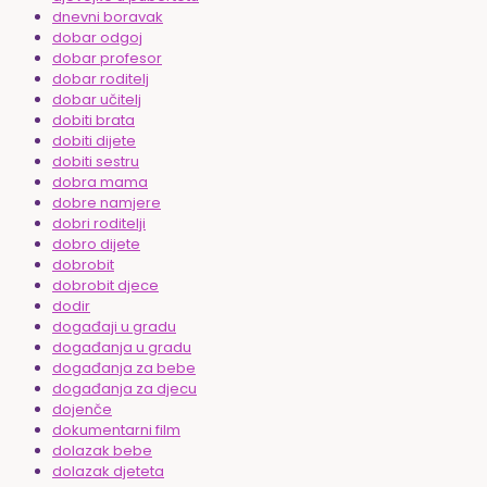
dnevni boravak
dobar odgoj
dobar profesor
dobar roditelj
dobar učitelj
dobiti brata
dobiti dijete
dobiti sestru
dobra mama
dobre namjere
dobri roditelji
dobro dijete
dobrobit
dobrobit djece
dodir
događaji u gradu
događanja u gradu
događanja za bebe
događanja za djecu
dojenče
dokumentarni film
dolazak bebe
dolazak djeteta