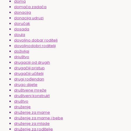
doma
domaća zadaća
donacija
donacija udruzi
doručak
dosada
doula
dovoljno dobar roditelj
dovoljnodobri roditelji
doživljaj
driuštvo
drugaciji od drugih
drugačiji pristup
drugačiji učitelji
drugi rođendan
drugo dijete
društvene mreže
društveni konstrukt
društvo
druženje
druženje za mame
druženje za mame i bebe
druženje za mlade
druženje za roditelje