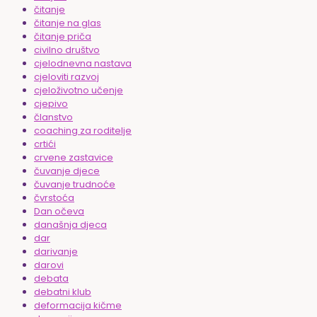
čitanje
čitanje na glas
čitanje priča
civilno društvo
cjelodnevna nastava
cjeloviti razvoj
cjeloživotno učenje
cjepivo
članstvo
coaching za roditelje
crtići
crvene zastavice
čuvanje djece
čuvanje trudnoće
čvrstoća
Dan očeva
današnja djeca
dar
darivanje
darovi
debata
debatni klub
deformacija kičme