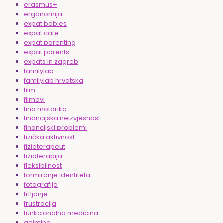
erasmus+
ergonomija
expat babies
expat cafe
expat parenting
expat parents
expats in zagreb
familylab
familylab hrvatska
film
filmovi
fina motorika
financijska neizvjesnost
financijski problemi
fizička aktivnost
fizioterapeut
fizioterapija
fleksibilnost
formiranje identiteta
fotografija
frfljanje
frustracija
funkcionalna medicina
gejming