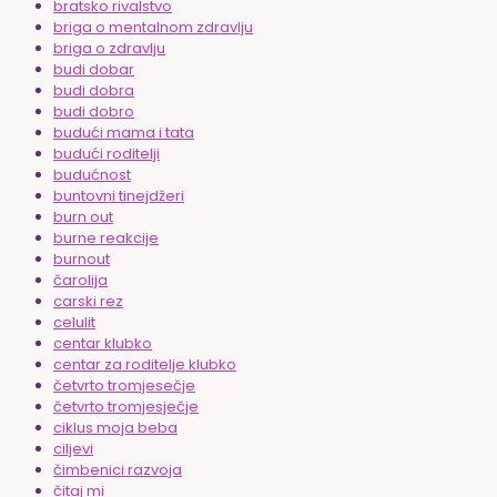
bratsko rivalstvo
briga o mentalnom zdravlju
briga o zdravlju
budi dobar
budi dobra
budi dobro
budući mama i tata
budući roditelji
budućnost
buntovni tinejdžeri
burn out
burne reakcije
burnout
čarolija
carski rez
celulit
centar klubko
centar za roditelje klubko
četvrto tromjesečje
četvrto tromjesječje
ciklus moja beba
ciljevi
čimbenici razvoja
čitaj mi