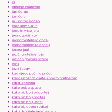
ja
jačanje imuniteta
jasličarac
jasličarci
je li porod počeo
jede samo kruh
jede tri vrste jela
jednogodišnjak
jednoroditeljska obitelj
jednoroditeljske obitelji
jesper juul
jezična inteligencija
jezično govorni razvoj
jezik
jezik ljubavi
kad djeca počinju pričati
kada upoznati dijete s novim partnerom
kaka u pelenu
kako beba spava
kako biti bolji odgojitelj
kako biti bolji roditelj
kako biti bolji učitelj
kako biti dobar roditelj
kako da dijete jede zdravo