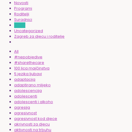
Novosti
Programi
Roditelji
Suradnici
Teme
Uncategorized
Zagreb za djecu i roditelje
All
#nepobjedive
#sharethecare
100 lica majčinstva
5 jezika ljubavi
adaptacija
adaptirano mlijeko
adolescencija
adolescenti
adolescenti i alkoho
agresija
agresivnost
agresivnost kod djece
akrivnosti za djecu
aktivnosti na trbuhu