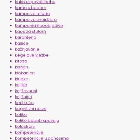
kako uspavati bebu
kamo s bebom
kampa za mlade
kampa za tinejdžere
kampanja nepobjedive
kaos za stolom
karantena
kašice
kažnjavanje
kegelove vježbe
kifoza
kishon
klokanica
klupko
knjiga
književnost
knjižnica
kod kuće
kognitivni razvoj
kolike
koliko bebeb spavaju
kolostrum
kompetencije
kompetencije u odnosima