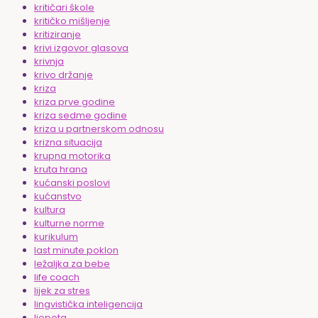
kritičari škole
kritičko mišljenje
kritiziranje
krivi izgovor glasova
krivnja
krivo držanje
kriza
kriza prve godine
kriza sedme godine
kriza u partnerskom odnosu
krizna situacija
krupna motorika
kruta hrana
kućanski poslovi
kućanstvo
kultura
kulturne norme
kurikulum
last minute poklon
ležaljka za bebe
life coach
lijek za stres
lingvistička inteligencija
ljepota