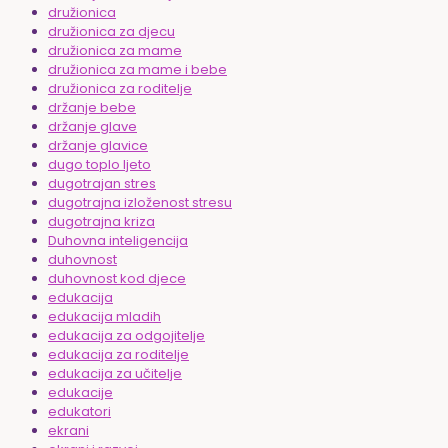
družionica
družionica za djecu
družionica za mame
družionica za mame i bebe
družionica za roditelje
držanje bebe
držanje glave
držanje glavice
dugo toplo ljeto
dugotrajan stres
dugotrajna izloženost stresu
dugotrajna kriza
Duhovna inteligencija
duhovnost
duhovnost kod djece
edukacija
edukacija mladih
edukacija za odgojitelje
edukacija za roditelje
edukacija za učitelje
edukacije
edukatori
ekrani