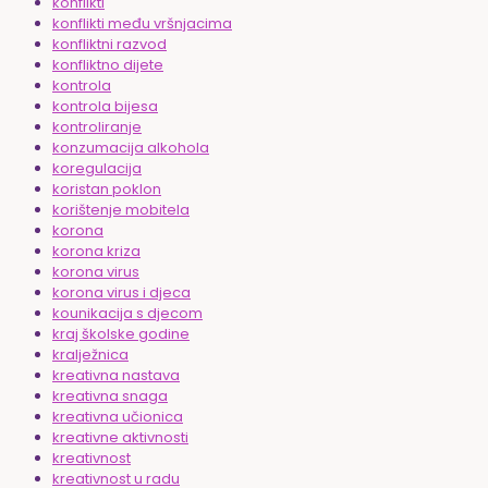
konflikti
konflikti među vršnjacima
konfliktni razvod
konfliktno dijete
kontrola
kontrola bijesa
kontroliranje
konzumacija alkohola
koregulacija
koristan poklon
korištenje mobitela
korona
korona kriza
korona virus
korona virus i djeca
kounikacija s djecom
kraj školske godine
kralježnica
kreativna nastava
kreativna snaga
kreativna učionica
kreativne aktivnosti
kreativnost
kreativnost u radu