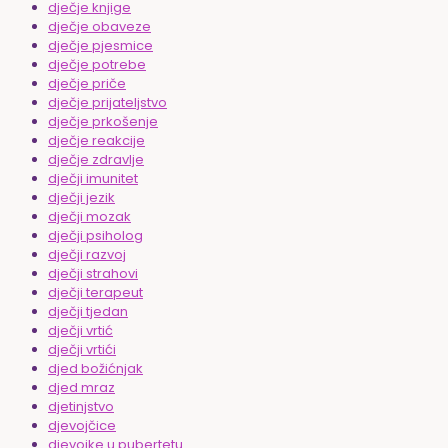
dječje knjige
dječje obaveze
dječje pjesmice
dječje potrebe
dječje priče
dječje prijateljstvo
dječje prkošenje
dječje reakcije
dječje zdravlje
dječji imunitet
dječji jezik
dječji mozak
dječji psiholog
dječji razvoj
dječji strahovi
dječji terapeut
dječji tjedan
dječji vrtić
dječji vrtići
djed božićnjak
djed mraz
djetinjstvo
djevojčice
djevojke u pubertetu