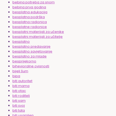
bebina potreba za snom
bebina prva godina
besplatna edukacija
besplatna podrška
besplatna radionica
besplatne radionice
besplatni materijali za učenike
besplatni materijali za učitelje
besplatno
besplatno predavanje
besplatno savjetovanje
besplatno za mlade
besprijekorno
bihevioralne ovisnosti
bijeli šum
bipa
biti autoritet
biti mama
biti otac
biti roditelj
biti sam
biti svoj
biti tata
biti usamljen