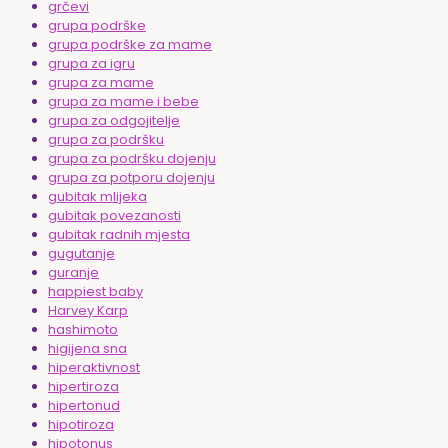
grčevi
grupa podrške
grupa podrške za mame
grupa za igru
grupa za mame
grupa za mame i bebe
grupa za odgojitelje
grupa za podršku
grupa za podršku dojenju
grupa za potporu dojenju
gubitak mlijeka
gubitak povezanosti
gubitak radnih mjesta
gugutanje
guranje
happiest baby
Harvey Karp
hashimoto
higijena sna
hiperaktivnost
hipertiroza
hipertonud
hipotiroza
hipotonus