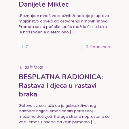
Danijele Miklec
„Poznajem mnoštvo snažnih žena koje je upravo
majčinstvo dovelo do ostvarenja njihovih snova.
Premda se na početku priče možda činilo kako
je baš rođenje djeteta ono
[…]
7
Read more
22/11/2021
BESPLATNA RADIONICA:
Rastava i djeca u rastavi
braka
Gotovo svi se slažu da je gubitak životnog
partnera najjači emocionalni potres koji
možemo doživjeti. S druge strane neprestano se
vezujemo uz osobe od kojih primamo
[…]