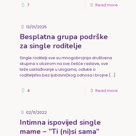
7
Read more
13/01/2025
Besplatna grupa podrške
za single roditelje
Single roditelji sve su mnogobrojnija društvena
skupina s obzirom na sve češće rastave, sve
teže usklađivanje u ulogama, odluke o
roditeljstvu bez ljubavničkog odnosa i brojne
[…]
4
Read more
02/11/2022
Intimna ispovijed single
mame – ”Ti (ni)si sama”