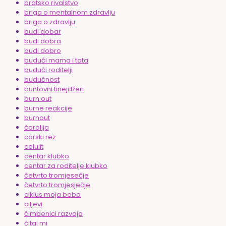
bratsko rivalstvo
briga o mentalnom zdravlju
briga o zdravlju
budi dobar
budi dobra
budi dobro
budući mama i tata
budući roditelji
budućnost
buntovni tinejdžeri
burn out
burne reakcije
burnout
čarolija
carski rez
celulit
centar klubko
centar za roditelje klubko
četvrto tromjesečje
četvrto tromjesječje
ciklus moja beba
ciljevi
čimbenici razvoja
čitaj mi