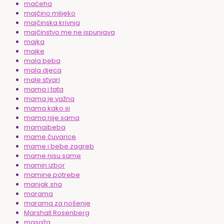
maćeha
majčino mlijeko
majčinska krivnja
majčinstvo me ne ispunjava
majka
majke
mala beba
mala djeca
male stvari
mama i tata
mama je važna
mama kako si
mama nije sama
mamaibeba
mame čuvarice
mame i bebe zagreb
mame nisu same
mamin izbor
mamine potrebe
manjak sna
marama
marama za nošenje
Marshall Rosenberg
masaža