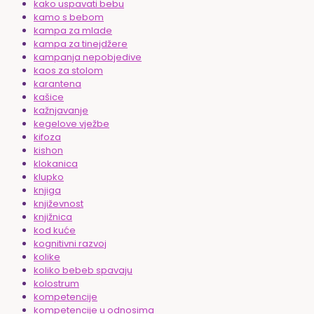
kako uspavati bebu
kamo s bebom
kampa za mlade
kampa za tinejdžere
kampanja nepobjedive
kaos za stolom
karantena
kašice
kažnjavanje
kegelove vježbe
kifoza
kishon
klokanica
klupko
knjiga
književnost
knjižnica
kod kuće
kognitivni razvoj
kolike
koliko bebeb spavaju
kolostrum
kompetencije
kompetencije u odnosima