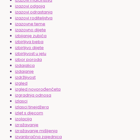
izazovi majčinstva
izazovi odgoja
izazovi odrastanja
izazovi roditeljstva
izazovne teme
izazovno dijete
izbijanje zubića
izbirljiva beba
izbirljivo dijete
izbirljivost u jelu
izbor poroda
izdajalica
izdajanje
izdržljivost
izgled
izgled novorođenčeta
izgradnja odnosa
izlasci
izlasci tinejdžera
izlet s djecom
izolacija
izražavanje
izražavanje mišljenja
izvanbračna zajednica