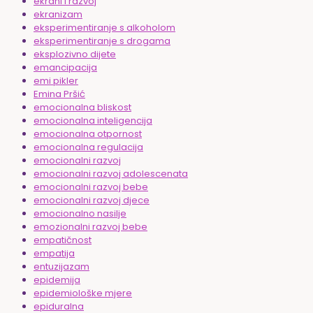
ekrani i razvoj
ekranizam
eksperimentiranje s alkoholom
eksperimentiranje s drogama
eksplozivno dijete
emancipacija
emi pikler
Emina Pršić
emocionalna bliskost
emocionalna inteligencija
emocionalna otpornost
emocionalna regulacija
emocionalni razvoj
emocionalni razvoj adolescenata
emocionalni razvoj bebe
emocionalni razvoj djece
emocionalno nasilje
emozionalni razvoj bebe
empatičnost
empatija
entuzijazam
epidemija
epidemiološke mjere
epiduralna