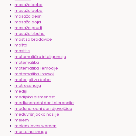
masaža beba
masaža bebe
masaža desni
masaža dojki
masaža grudi
masaža trbuha
mast za bradavice
mašta
mastitis
matematička inteligencija
matematika
matematika i emocije
matematika i razvoj
materijali za bebe
matresencija
mediji
medijska pismenost
medjunarodni dan tolerancije
međunarodni dan djevojčica
međuvršnjačko nasilje
melem
melem loves women
mentalna snaga