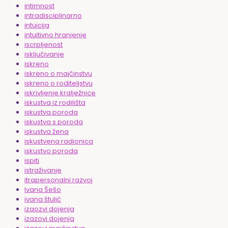
intimnost
intradisciplinarno
intuicija
intuitivno hranjenje
iscrpljenost
isključivanje
iskreno
iskreno o majčinstvu
iskreno o roditeljstvu
iskrivljenje kralježnice
iskustva iz rodilišta
iskustva poroda
iskustva s poroda
iskustva žena
iskustvena radionica
iskustvo poroda
ispiti
istraživanje
itrapersonalni razvoj
Ivana Šešo
ivana štulić
izaozvi dojenja
izazovi dojenja