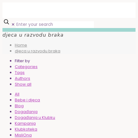
✕
djeca u razvodu braka
Home
djeca u razvodu braka
Filter by
Categories
Tags
Authors
Show all
All
Bebe i djeca
Blog
Događanja
Događanja u Klubku
Kampanja
Klubkoteka
MisliOna