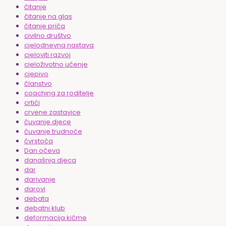
čitanje
čitanje na glas
čitanje priča
civilno društvo
cjelodnevna nastava
cjeloviti razvoj
cjeloživotno učenje
cjepivo
članstvo
coaching za roditelje
crtići
crvene zastavice
čuvanje djece
čuvanje trudnoće
čvrstoća
Dan očeva
današnja djeca
dar
darivanje
darovi
debata
debatni klub
deformacija kičme