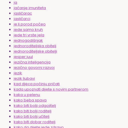
ja
jačanje imuniteta
jasličarac
jasličarci
je li porod počeo
jede samo kruh
jede tri vrste jela
jednogodišnjak
jednoroditeljska obitelj
jednoroditeljske obitelji
jesper juul
jezična inteligencija
jezično govorni razvoj
jezik
jezik ljubavi
kad djeca počinju pričati
kada upoznati dijete s novim partnerom
kaka u pelenu
kako beba spava
kako biti bolji odgojitelj
kako biti bolji roditelj
kako biti bolji učitelj
kako biti dobar roditelj
kako da dijete jede zdravo