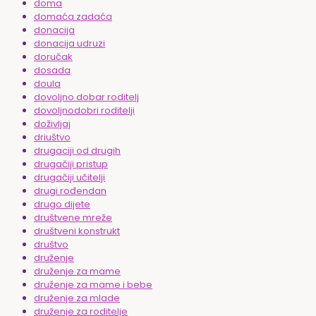
doma
domaća zadaća
donacija
donacija udruzi
doručak
dosada
doula
dovoljno dobar roditelj
dovoljnodobri roditelji
doživljaj
driuštvo
drugaciji od drugih
drugačiji pristup
drugačiji učitelji
drugi rođendan
drugo dijete
društvene mreže
društveni konstrukt
društvo
druženje
druženje za mame
druženje za mame i bebe
druženje za mlade
druženje za roditelje