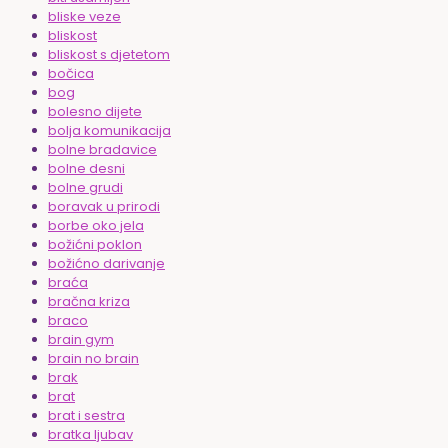
bliske veze
bliskost
bliskost s djetetom
bočica
bog
bolesno dijete
bolja komunikacija
bolne bradavice
bolne desni
bolne grudi
boravak u prirodi
borbe oko jela
božićni poklon
božićno darivanje
braća
bračna kriza
braco
brain gym
brain no brain
brak
brat
brat i sestra
bratka ljubav