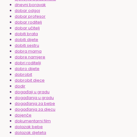
dnevni boravak
dobar odgoj
dobar profesor
dobar roditelj
dobar učitelj
dobiti brata
dobiti dijete
dobiti sestru
dobra mama
dobre namjere
dobri roditelji
dobro dijete
dobrobit
dobrobit djece
dodir
događaji u gradu
događanja u gradu
događanja za bebe
događanja za djecu
dojenče
dokumentarni film
dolazak bebe
dolazak djeteta