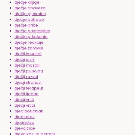
dječje knjige
dječje obaveze
dječje pjesmice
dječje potrebe
dječje priče
dječje prijateljstvo
dječje prkošenje
dječje reakcije
dječje zdravlje
dječji imunitet
dječji jezik
dječji mozak
dječji psiholog
dječji razvoj
dječji strahovi
dječji terapeut
dječji tjedan
dječji vrtić
dječji vrtići
djed božićnjak
djed mraz
djetinjstvo
djevojčice
djevojke u pubertetu