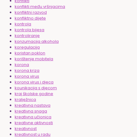
konflikti
konflikti među vršnjacima
konfliktni razvod
konfliktno dijete
kontrola
kontrola bijesa
kontroliranje
konzumacija alkohola
koregulacija
koristan poklon
korištenje mobitela
korona
korona kriza
korona virus
korona virus i djeca
kounikacija s djecom
kraj školske godine
kralježnica
kreativna nastava
kreativna snaga
kreativna učionica
kreativne aktivnosti
kreativnost
kreativnost u radu