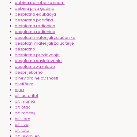
bebina potreba za snom
bebina prva godina
besplatna edukacija
besplatna podrška
besplatna radionica
besplatne radionice
besplatni materijali za učenike
besplatni materijali za učitelje
besplatno
besplatno predavanje
besplatno savjetovanje
besplatno za mlade
besprijekorno
bihevioralne ovisnosti
bijeli šum
bipa
biti autoritet
biti mama
biti otac
biti roditelj
biti sam
biti svoj
biti tata
biti usamljen