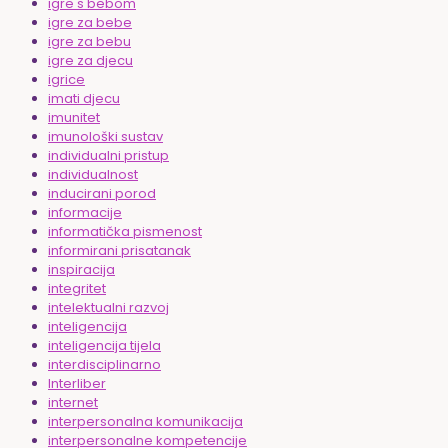
igre s bebom
igre za bebe
igre za bebu
igre za djecu
igrice
imati djecu
imunitet
imunološki sustav
individualni pristup
individualnost
inducirani porod
informacije
informatička pismenost
informirani prisatanak
inspiracija
integritet
intelektualni razvoj
inteligencija
inteligencija tijela
interdisciplinarno
Interliber
internet
interpersonalna komunikacija
interpersonalne kompetencije