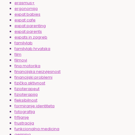
erasmus+
ergonomija
expat babies
expat cafe
expat parenting
expat parents
expats in zagreb
familylab
familylab hrvatska
film
filmovi
fina motorika
financijska neizvjesnost
financijski problemi
fizička aktivnost
fizioterapeut
fizioterapija
fleksibilnost
formiranje identiteta
fotografija
frfljanje
frustracija
funkcionalna medicina
gejming