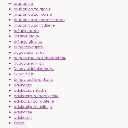
družionica
družionica za djecu
družionica za mame
družionica za mame i bebe
družionica za roditelje
držanje bebe
držanje glave
držanje glavice
dugo toplo ljeto
dugotrajan stres
dugotrajna izloženost stresu
dugotrajna kriza
Duhovna inteligencija
duhovnost
duhovnost kod djece
edukacija
edukacija mladih
edukacija za odgojitelje
edukacija za roditelje
edukacija za učitelje
edukacije
edukatori
ekrani