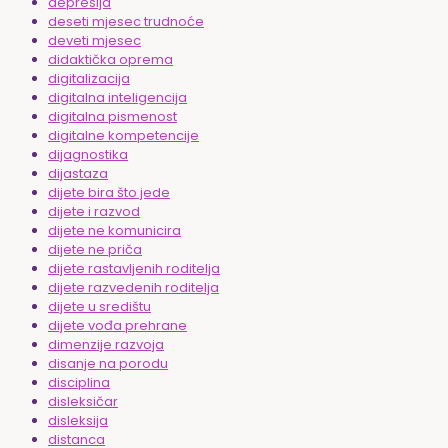
depresija
deseti mjesec trudnoće
deveti mjesec
didaktička oprema
digitalizacija
digitalna inteligencija
digitalna pismenost
digitalne kompetencije
dijagnostika
dijastaza
dijete bira što jede
dijete i razvod
dijete ne komunicira
dijete ne priča
dijete rastavljenih roditelja
dijete razvedenih roditelja
dijete u središtu
dijete vođa prehrane
dimenzije razvoja
disanje na porodu
disciplina
disleksičar
disleksija
distanca