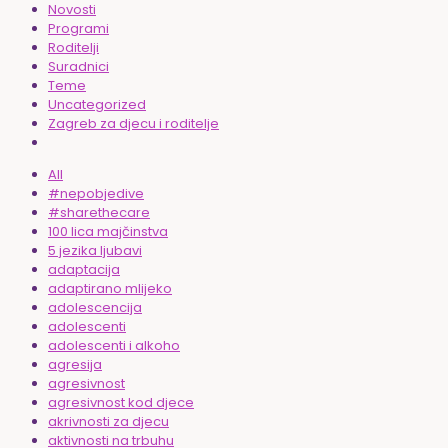
Novosti
Programi
Roditelji
Suradnici
Teme
Uncategorized
Zagreb za djecu i roditelje
All
#nepobjedive
#sharethecare
100 lica majčinstva
5 jezika ljubavi
adaptacija
adaptirano mlijeko
adolescencija
adolescenti
adolescenti i alkoho
agresija
agresivnost
agresivnost kod djece
akrivnosti za djecu
aktivnosti na trbuhu