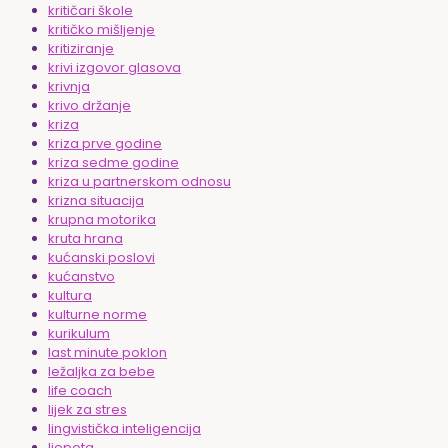
kritičari škole
kritičko mišljenje
kritiziranje
krivi izgovor glasova
krivnja
krivo držanje
kriza
kriza prve godine
kriza sedme godine
kriza u partnerskom odnosu
krizna situacija
krupna motorika
kruta hrana
kućanski poslovi
kućanstvo
kultura
kulturne norme
kurikulum
last minute poklon
ležaljka za bebe
life coach
lijek za stres
lingvistička inteligencija
ljepota