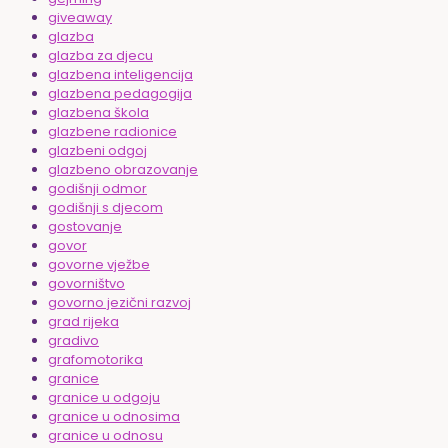
giveaway
glazba
glazba za djecu
glazbena inteligencija
glazbena pedagogija
glazbena škola
glazbene radionice
glazbeni odgoj
glazbeno obrazovanje
godišnji odmor
godišnji s djecom
gostovanje
govor
govorne vježbe
govorništvo
govorno jezični razvoj
grad rijeka
gradivo
grafomotorika
granice
granice u odgoju
granice u odnosima
granice u odnosu