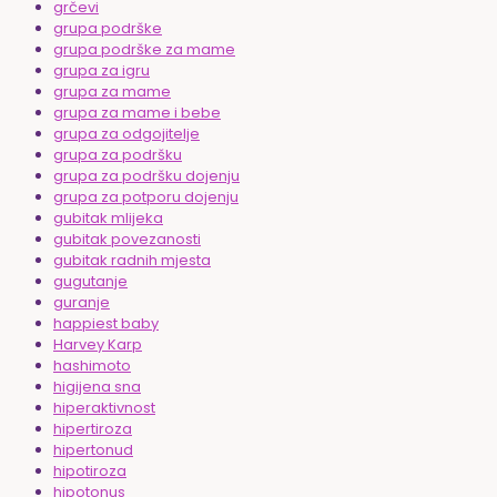
grčevi
grupa podrške
grupa podrške za mame
grupa za igru
grupa za mame
grupa za mame i bebe
grupa za odgojitelje
grupa za podršku
grupa za podršku dojenju
grupa za potporu dojenju
gubitak mlijeka
gubitak povezanosti
gubitak radnih mjesta
gugutanje
guranje
happiest baby
Harvey Karp
hashimoto
higijena sna
hiperaktivnost
hipertiroza
hipertonud
hipotiroza
hipotonus