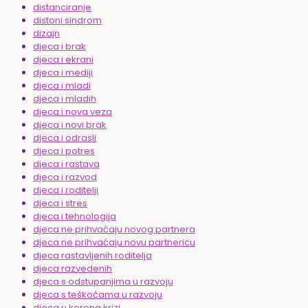
distanciranje
distoni sindrom
dizajn
djeca i brak
djeca i ekrani
djeca i mediji
djeca i mladi
djeca i mladih
djeca i nova veza
djeca i novi brak
djeca i odrasli
djeca i potres
djeca i rastava
djeca i razvod
djeca i roditelji
djeca i stres
djeca i tehnologija
djeca ne prihvaćaju novog partnera
djeca ne prihvaćaju novu partnericu
djeca rastavljenih roditelja
djeca razvedenih
djeca s odstupanjima u razvoju
djeca s teškoćama u razvoju
djeca u korona krizi