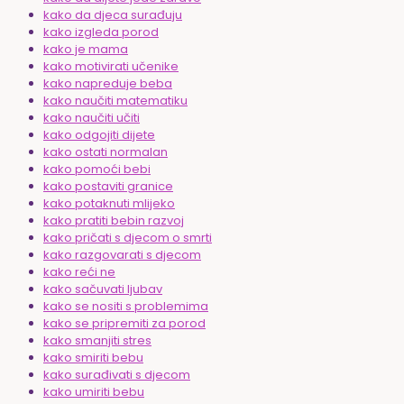
kako da djeca surađuju
kako izgleda porod
kako je mama
kako motivirati učenike
kako napreduje beba
kako naučiti matematiku
kako naučiti učiti
kako odgojiti dijete
kako ostati normalan
kako pomoći bebi
kako postaviti granice
kako potaknuti mlijeko
kako pratiti bebin razvoj
kako pričati s djecom o smrti
kako razgovarati s djecom
kako reći ne
kako sačuvati ljubav
kako se nositi s problemima
kako se pripremiti za porod
kako smanjiti stres
kako smiriti bebu
kako surađivati s djecom
kako umiriti bebu