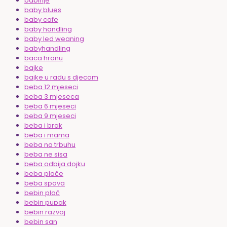
babinje
baby blues
baby cafe
baby handling
baby led weaning
babyhandling
baca hranu
bajke
bajke u radu s djecom
beba 12 mjeseci
beba 3 mjeseca
beba 6 mjeseci
beba 9 mjeseci
beba i brak
beba i mama
beba na trbuhu
beba ne sisa
beba odbija dojku
beba plače
beba spava
bebin plač
bebin pupak
bebin razvoj
bebin san