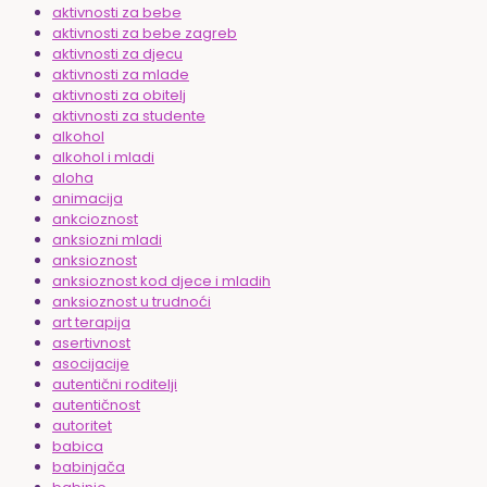
aktivnosti za bebe
aktivnosti za bebe zagreb
aktivnosti za djecu
aktivnosti za mlade
aktivnosti za obitelj
aktivnosti za studente
alkohol
alkohol i mladi
aloha
animacija
ankcioznost
anksiozni mladi
anksioznost
anksioznost kod djece i mladih
anksioznost u trudnoći
art terapija
asertivnost
asocijacije
autentični roditelji
autentičnost
autoritet
babica
babinjača