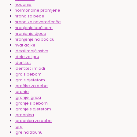
hodanje
hormonalne promjene
hrana za bebe
hrana za novorođenče
hranjenje bočicom
hranjenje djece
hranjenje na bočicu
hvat dojke
ideali majčinstva
ideje za igru
identitet
identitet i mladi
igra s bebom
igra s djetetom
igračke za bebe
igranje
igranje igrica
igranje s bebom
igranje s djetetom
igraonica
igraonica za bebe
igre
igre na trbuhu