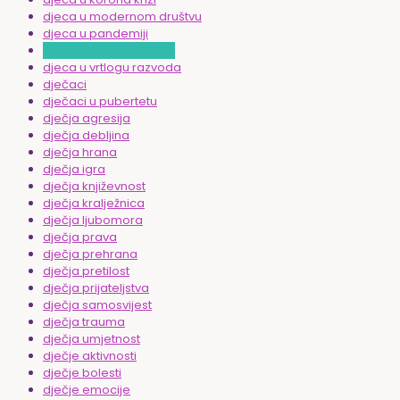
djeca u modernom društvu
djeca u pandemiji
djeca u razvodu braka
djeca u vrtlogu razvoda
dječaci
dječaci u pubertetu
dječja agresija
dječja debljina
dječja hrana
dječja igra
dječja književnost
dječja kralježnica
dječja ljubomora
dječja prava
dječja prehrana
dječja pretilost
dječja prijateljstva
dječja samosvijest
dječja trauma
dječja umjetnost
dječje aktivnosti
dječje bolesti
dječje emocije