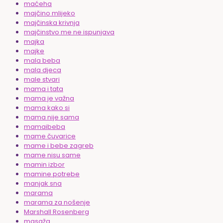
maćeha
majčino mlijeko
majčinska krivnja
majčinstvo me ne ispunjava
majka
majke
mala beba
mala djeca
male stvari
mama i tata
mama je važna
mama kako si
mama nije sama
mamaibeba
mame čuvarice
mame i bebe zagreb
mame nisu same
mamin izbor
mamine potrebe
manjak sna
marama
marama za nošenje
Marshall Rosenberg
masaža