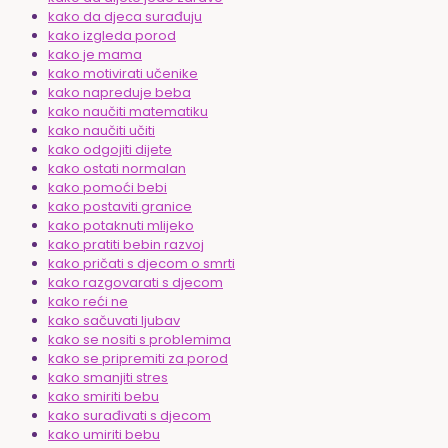
kako da djeca surađuju
kako izgleda porod
kako je mama
kako motivirati učenike
kako napreduje beba
kako naučiti matematiku
kako naučiti učiti
kako odgojiti dijete
kako ostati normalan
kako pomoći bebi
kako postaviti granice
kako potaknuti mlijeko
kako pratiti bebin razvoj
kako pričati s djecom o smrti
kako razgovarati s djecom
kako reći ne
kako sačuvati ljubav
kako se nositi s problemima
kako se pripremiti za porod
kako smanjiti stres
kako smiriti bebu
kako surađivati s djecom
kako umiriti bebu