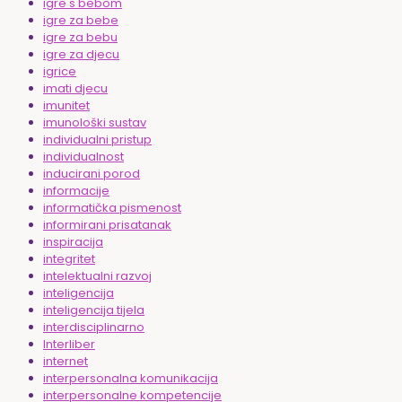
igre s bebom
igre za bebe
igre za bebu
igre za djecu
igrice
imati djecu
imunitet
imunološki sustav
individualni pristup
individualnost
inducirani porod
informacije
informatička pismenost
informirani prisatanak
inspiracija
integritet
intelektualni razvoj
inteligencija
inteligencija tijela
interdisciplinarno
Interliber
internet
interpersonalna komunikacija
interpersonalne kompetencije