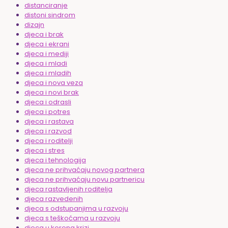
distanciranje
distoni sindrom
dizajn
djeca i brak
djeca i ekrani
djeca i mediji
djeca i mladi
djeca i mladih
djeca i nova veza
djeca i novi brak
djeca i odrasli
djeca i potres
djeca i rastava
djeca i razvod
djeca i roditelji
djeca i stres
djeca i tehnologija
djeca ne prihvaćaju novog partnera
djeca ne prihvaćaju novu partnericu
djeca rastavljenih roditelja
djeca razvedenih
djeca s odstupanjima u razvoju
djeca s teškoćama u razvoju
djeca u korona krizi