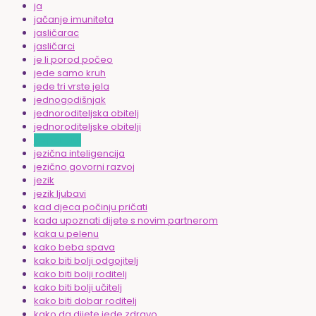
ja
jačanje imuniteta
jasličarac
jasličarci
je li porod počeo
jede samo kruh
jede tri vrste jela
jednogodišnjak
jednoroditeljska obitelj
jednoroditeljske obitelji
jesper juul
jezična inteligencija
jezično govorni razvoj
jezik
jezik ljubavi
kad djeca počinju pričati
kada upoznati dijete s novim partnerom
kaka u pelenu
kako beba spava
kako biti bolji odgojitelj
kako biti bolji roditelj
kako biti bolji učitelj
kako biti dobar roditelj
kako da dijete jede zdravo