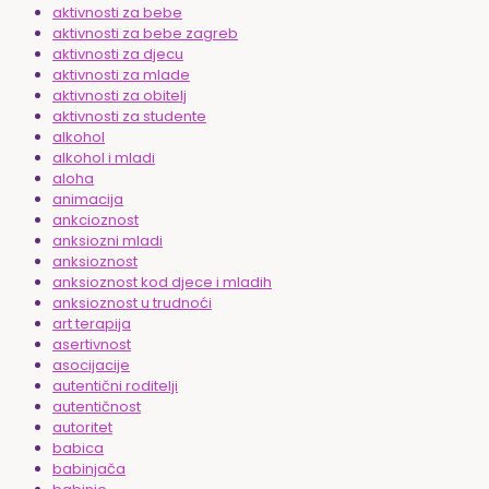
aktivnosti za bebe
aktivnosti za bebe zagreb
aktivnosti za djecu
aktivnosti za mlade
aktivnosti za obitelj
aktivnosti za studente
alkohol
alkohol i mladi
aloha
animacija
ankcioznost
anksiozni mladi
anksioznost
anksioznost kod djece i mladih
anksioznost u trudnoći
art terapija
asertivnost
asocijacije
autentični roditelji
autentičnost
autoritet
babica
babinjača