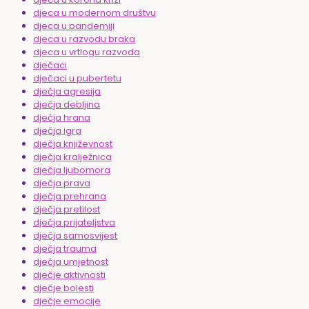
djeca u modernom društvu
djeca u pandemiji
djeca u razvodu braka
djeca u vrtlogu razvoda
dječaci
dječaci u pubertetu
dječja agresija
dječja debljina
dječja hrana
dječja igra
dječja književnost
dječja kralježnica
dječja ljubomora
dječja prava
dječja prehrana
dječja pretilost
dječja prijateljstva
dječja samosvijest
dječja trauma
dječja umjetnost
dječje aktivnosti
dječje bolesti
dječje emocije