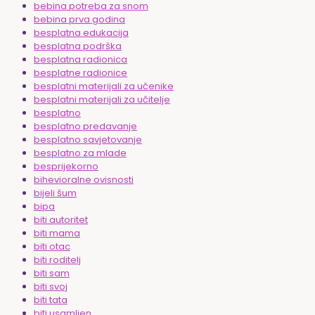
bebina potreba za snom
bebina prva godina
besplatna edukacija
besplatna podrška
besplatna radionica
besplatne radionice
besplatni materijali za učenike
besplatni materijali za učitelje
besplatno
besplatno predavanje
besplatno savjetovanje
besplatno za mlade
besprijekorno
bihevioralne ovisnosti
bijeli šum
bipa
biti autoritet
biti mama
biti otac
biti roditelj
biti sam
biti svoj
biti tata
biti usamljen