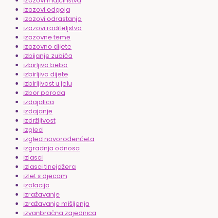
izazovi majčinstva
izazovi odgoja
izazovi odrastanja
izazovi roditeljstva
izazovne teme
izazovno dijete
izbijanje zubića
izbirljiva beba
izbirljivo dijete
izbirljivost u jelu
izbor poroda
izdajalica
izdajanje
izdržljivost
izgled
izgled novorođenčeta
izgradnja odnosa
izlasci
izlasci tinejdžera
izlet s djecom
izolacija
izražavanje
izražavanje mišljenja
izvanbračna zajednica