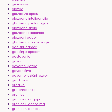
giveaway
glazba
glazba za djecu
glazbena inteligencija
glazbena pedagogija
glazbena škola
glazbene radionice
glazbeni odgoj
glazbeno obrazovanje
godišnji odmor
godišnji s djecom
gostovanje
govor
govorne vježbe
govorništvo
govorno jezični razvoj
grad rijeka
gradivo
grafomotorika
granice
granice u odgoju
granice u odnosima
granice u odnosu