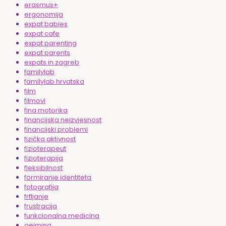
erasmus+
ergonomija
expat babies
expat cafe
expat parenting
expat parents
expats in zagreb
familylab
familylab hrvatska
film
filmovi
fina motorika
financijska neizvjesnost
financijski problemi
fizička aktivnost
fizioterapeut
fizioterapija
fleksibilnost
formiranje identiteta
fotografija
frfljanje
frustracija
funkcionalna medicina
gejming