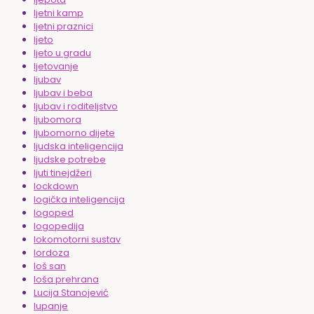
ljetni kamp
ljetni praznici
ljeto
ljeto u gradu
ljetovanje
ljubav
ljubav i beba
ljubav i roditeljstvo
ljubomora
ljubomorno dijete
ljudska inteligencija
ljudske potrebe
ljuti tinejdžeri
lockdown
logička inteligencija
logoped
logopedija
lokomotorni sustav
lordoza
loš san
loša prehrana
Lucija Stanojević
lupanje