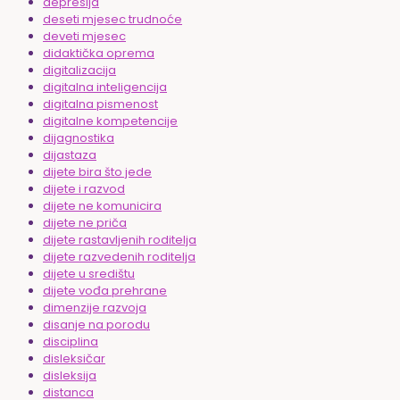
depresija
deseti mjesec trudnoće
deveti mjesec
didaktička oprema
digitalizacija
digitalna inteligencija
digitalna pismenost
digitalne kompetencije
dijagnostika
dijastaza
dijete bira što jede
dijete i razvod
dijete ne komunicira
dijete ne priča
dijete rastavljenih roditelja
dijete razvedenih roditelja
dijete u središtu
dijete vođa prehrane
dimenzije razvoja
disanje na porodu
disciplina
disleksičar
disleksija
distanca