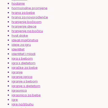
hodanje
hormonalne promjene
hrana za bebe
hrana za novorođenče
hranjenje bočicom
hranjenje djece
hranjenje na bočicu
hvat dojke
ideali majčinstva
ideje za igru
identitet
identitet i mladi
igra s bebom
igra s djetetom
igračke za bebe
igranje
igranje igrica
igranje s bebom
igranje s djetetom
igraonica
igraonica za bebe
igre
igre na trbuhu