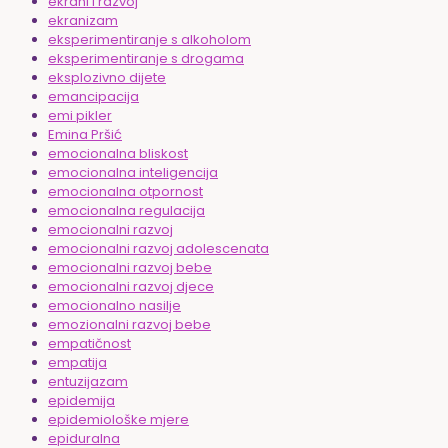
ekrani i razvoj
ekranizam
eksperimentiranje s alkoholom
eksperimentiranje s drogama
eksplozivno dijete
emancipacija
emi pikler
Emina Pršić
emocionalna bliskost
emocionalna inteligencija
emocionalna otpornost
emocionalna regulacija
emocionalni razvoj
emocionalni razvoj adolescenata
emocionalni razvoj bebe
emocionalni razvoj djece
emocionalno nasilje
emozionalni razvoj bebe
empatičnost
empatija
entuzijazam
epidemija
epidemiološke mjere
epiduralna