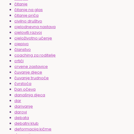
čitanje
čitanje na glas
čitanje priča
civilno društvo
cjelodnevna nastava
cjeloviti razvoj
cjeloživotno učenje
cjepivo
članstvo
coaching za roditelje
crtići
crvene zastavice
čuvanje djece
čuvanje trudnoće
čvrstoća
Dan očeva
današnja djeca
dar
darivanje
darovi
debata
debatni klub
deformacija kičme