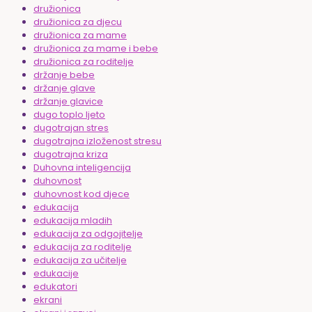
družionica
družionica za djecu
družionica za mame
družionica za mame i bebe
družionica za roditelje
držanje bebe
držanje glave
držanje glavice
dugo toplo ljeto
dugotrajan stres
dugotrajna izloženost stresu
dugotrajna kriza
Duhovna inteligencija
duhovnost
duhovnost kod djece
edukacija
edukacija mladih
edukacija za odgojitelje
edukacija za roditelje
edukacija za učitelje
edukacije
edukatori
ekrani