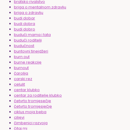
bratsko rivalstvo
briga o mentalnom zdravlju
briga o zdravlju
budi dobar
budi dobra
budi dobro
budući mama i tata
budući roditelji
budućnost
buntovni tinejdžeri
burn out
burne reakcije
burnout
čarolija
carski rez
celulit
centar klubko
centar za roditelje klubko
četvrto tromjesečje
četvrto tromjesječje
ciklus moja beba
ciljevi
čimbenici razvoja
čitaj mi