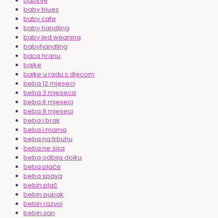
babinje
baby blues
baby cafe
baby handling
baby led weaning
babyhandling
baca hranu
bajke
bajke u radu s djecom
beba 12 mjeseci
beba 3 mjeseca
beba 6 mjeseci
beba 9 mjeseci
beba i brak
beba i mama
beba na trbuhu
beba ne sisa
beba odbija dojku
beba plače
beba spava
bebin plač
bebin pupak
bebin razvoj
bebin san