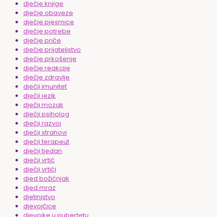
dječje knjige
dječje obaveze
dječje pjesmice
dječje potrebe
dječje priče
dječje prijateljstvo
dječje prkošenje
dječje reakcije
dječje zdravlje
dječji imunitet
dječji jezik
dječji mozak
dječji psiholog
dječji razvoj
dječji strahovi
dječji terapeut
dječji tjedan
dječji vrtić
dječji vrtići
djed božićnjak
djed mraz
djetinjstvo
djevojčice
djevojke u pubertetu