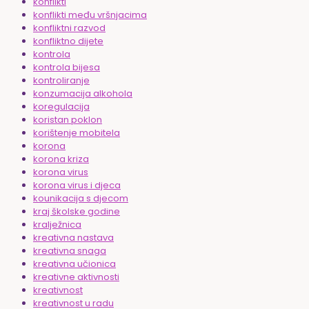
konflikti
konflikti među vršnjacima
konfliktni razvod
konfliktno dijete
kontrola
kontrola bijesa
kontroliranje
konzumacija alkohola
koregulacija
koristan poklon
korištenje mobitela
korona
korona kriza
korona virus
korona virus i djeca
kounikacija s djecom
kraj školske godine
kralježnica
kreativna nastava
kreativna snaga
kreativna učionica
kreativne aktivnosti
kreativnost
kreativnost u radu