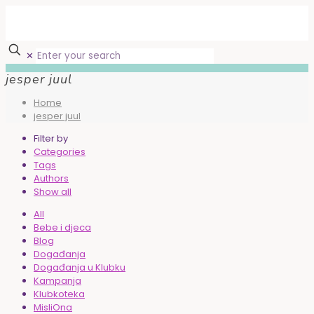
✕
jesper juul
Home
jesper juul
Filter by
Categories
Tags
Authors
Show all
All
Bebe i djeca
Blog
Događanja
Događanja u Klubku
Kampanja
Klubkoteka
MisliOna