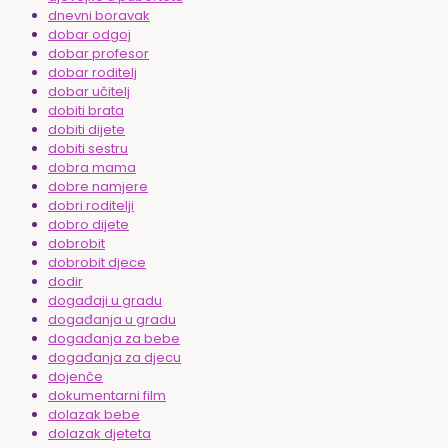
dnevni boravak
dobar odgoj
dobar profesor
dobar roditelj
dobar učitelj
dobiti brata
dobiti dijete
dobiti sestru
dobra mama
dobre namjere
dobri roditelji
dobro dijete
dobrobit
dobrobit djece
dodir
događaji u gradu
događanja u gradu
događanja za bebe
događanja za djecu
dojenče
dokumentarni film
dolazak bebe
dolazak djeteta