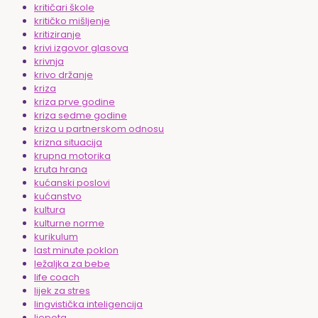
kritičari škole
kritičko mišljenje
kritiziranje
krivi izgovor glasova
krivnja
krivo držanje
kriza
kriza prve godine
kriza sedme godine
kriza u partnerskom odnosu
krizna situacija
krupna motorika
kruta hrana
kućanski poslovi
kućanstvo
kultura
kulturne norme
kurikulum
last minute poklon
ležaljka za bebe
life coach
lijek za stres
lingvistička inteligencija
ljepota