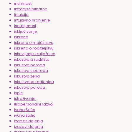
intimnost
intradisciplinarno
intuicija
intuitivno hranjenje
iscrpljenost
isključivanje
iskreno
iskreno o majčinstvu
iskreno o roditeljstvu
iskrivljenje kralježnice
iskustva iz rodilišta
iskustva poroda
iskustva s poroda
iskustva žena
iskustvena radionica
iskustvo poroda
ispiti
istraživanje
itrapersonalni razvoj
Ivana Šešo
ivana štulić
izaozvi dojenja
izazovi dojenja