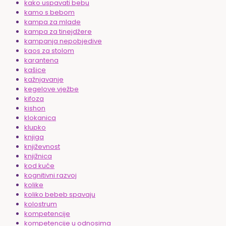
kako uspavati bebu
kamo s bebom
kampa za mlade
kampa za tinejdžere
kampanja nepobjedive
kaos za stolom
karantena
kašice
kažnjavanje
kegelove vježbe
kifoza
kishon
klokanica
klupko
knjiga
književnost
knjižnica
kod kuće
kognitivni razvoj
kolike
koliko bebeb spavaju
kolostrum
kompetencije
kompetencije u odnosima