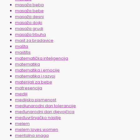
masaža beba
masaža bebe
masaža desni
masaža dojki
masaža grudi
masaža trbuha
mast za bradavice
mašta
mastitis
matematička inteligencija
matematika
matematika i emocije
matematika i razvoj
materijali za bebe
matresencija
mediji
medijska pismenost
medjunarodni dan tolerancije
međunarodni dan djevojčica
međuvršnjačko nasilje
melem
melem loves women
mentalna snaga