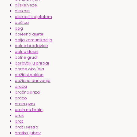
bliske veze
bliskost
bliskost s djetetom
bočica
bog
bolesno dijete
bolja komunikacija
bolne bradavice
bolne desni
bolne grudi
boravak u prirodi
borbe oko jela
božićni poklon
božićno darivanje
braća
bračna kriza
braco
brain gym
brain no brain
brak
brat
brat i sestra
bratka ljubav