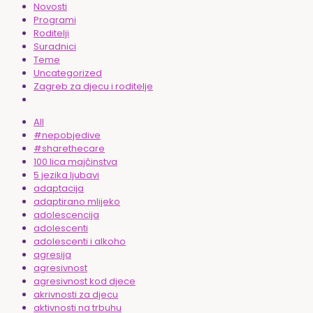
Novosti
Programi
Roditelji
Suradnici
Teme
Uncategorized
Zagreb za djecu i roditelje
All
#nepobjedive
#sharethecare
100 lica majčinstva
5 jezika ljubavi
adaptacija
adaptirano mlijeko
adolescencija
adolescenti
adolescenti i alkoho
agresija
agresivnost
agresivnost kod djece
akrivnosti za djecu
aktivnosti na trbuhu