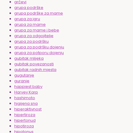
grčevi
grupa podrške
grupa podrške za mame
grupa za igru
grupa za mame
grupa za mame i bebe
grupa za odgojitelje
grupa za podršku
grupa za podršku dojenju
grupa za potporu dojenju
gubitak mlijeka
gubitak povezanosti
gubitak radnih mjesta
gugutanje
guranje
happiest baby
Harvey Karp
hashimoto
higijena sna
hiperaktivnost
hipertiroza
hipertonud
hipotiroza
hipotonus