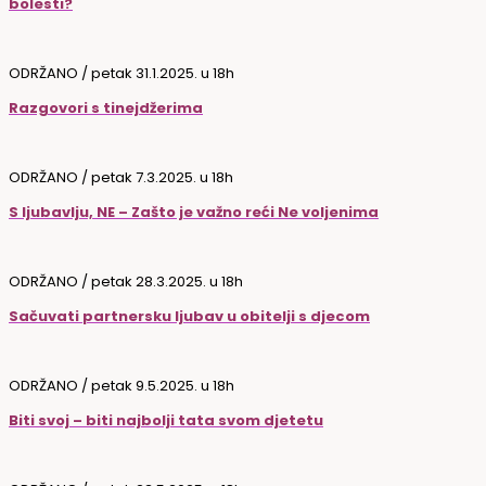
bolesti?
ODRŽANO / petak 31.1.2025. u 18h
Razgovori
s tinejdžerima
ODRŽANO / petak 7.3.2025. u 18h
S ljubavlju, NE –
Zašto je važno reći Ne voljenima
ODRŽANO / petak 28.3.2025. u 18h
Sačuvati partnersku ljubav
u obitelji s djecom
ODRŽANO / petak 9.5.2025. u 18h
Biti svoj – biti najbolji tata
svom djetetu