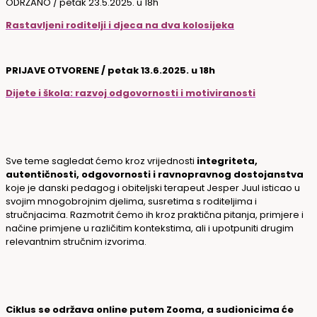
ODRŽANO / petak 23.5.2025. u 18h
Rastavljeni roditelji i djeca na dva kolosijeka
PRIJAVE OTVORENE / petak 13.6.2025. u 18h
Dijete i škola: razvoj odgovornosti i motiviranosti
Sve teme sagledat ćemo kroz vrijednosti
integriteta,
autentičnosti, odgovornosti i ravnopravnog dostojanstva
koje je danski pedagog i obiteljski terapeut Jesper Juul isticao u
svojim mnogobrojnim djelima, susretima s roditeljima i
stručnjacima. Razmotrit ćemo ih kroz praktična pitanja, primjere i
načine primjene u različitim kontekstima, ali i upotpuniti drugim
relevantnim stručnim izvorima.
Ciklus se održava online putem Zooma, a sudionicima će