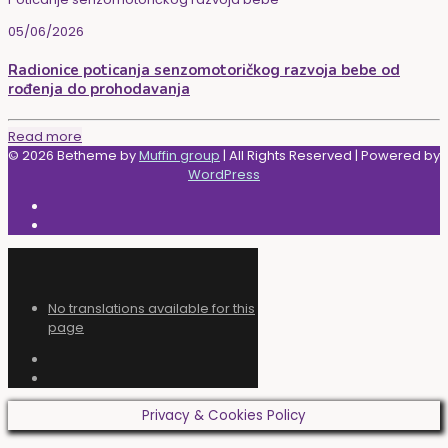
05/06/2026
Radionice poticanja senzomotoričkog razvoja bebe od
rođenja do prohodavanja
Read more
© 2026 Betheme by
Muffin group
| All Rights Reserved | Powered by
WordPress
No translations available for this
page
Privacy & Cookies Policy