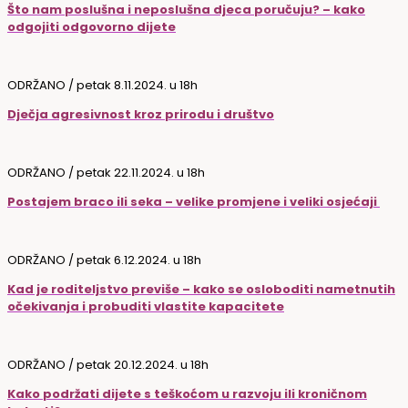
Što nam poslušna i neposlušna djeca poručuju? – kako
odgojiti odgovorno dijete
ODRŽANO / petak 8.11.2024. u 18h
Dječja agresivnost kroz prirodu i društvo
ODRŽANO / petak 22.11.2024. u 18h
Postajem braco ili seka – velike promjene i veliki osjećaji
ODRŽANO / petak 6.12.2024. u 18h
Kad je roditeljstvo previše – kako se osloboditi nametnutih
očekivanja i probuditi vlastite kapacitete
ODRŽANO / petak 20.12.2024. u 18h
Kako podržati dijete s teškoćom u razvoju ili kroničnom