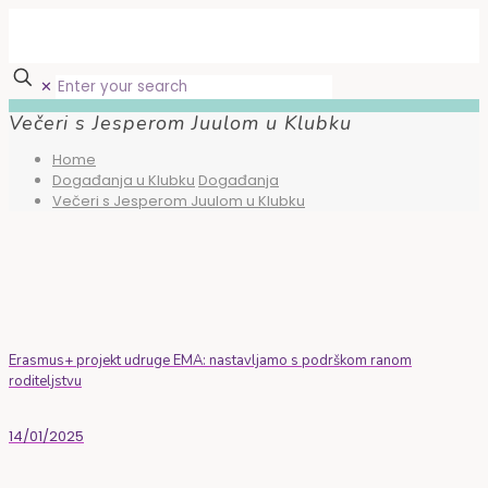
✕
Večeri s Jesperom Juulom u Klubku
Home
Događanja u Klubku
Događanja
Večeri s Jesperom Juulom u Klubku
Erasmus+ projekt udruge EMA: nastavljamo s podrškom ranom
roditeljstvu
14/01/2025