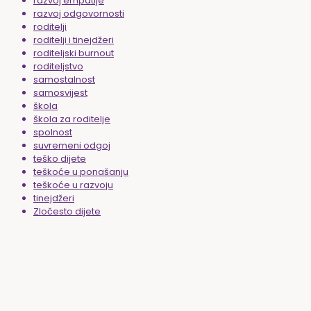
razvoj empatije
razvoj odgovornosti
roditelji
roditelji i tinejdžeri
roditeljski burnout
roditeljstvo
samostalnost
samosvijest
škola
škola za roditelje
spolnost
suvremeni odgoj
teško dijete
teškoće u ponašanju
teškoće u razvoju
tinejdžeri
Zločesto dijete