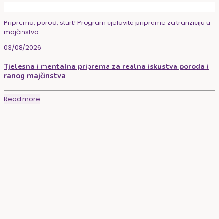
Priprema, porod, start! Program cjelovite pripreme za tranziciju u
majčinstvo
03/08/2026
Tjelesna i mentalna priprema za realna iskustva poroda i
ranog majčinstva
Read more