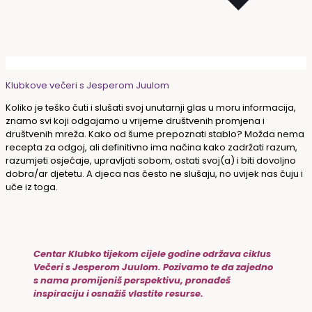
Klubkove večeri s Jesperom Juulom
Koliko je teško čuti i slušati svoj unutarnji glas u moru informacija,
znamo svi koji odgajamo u vrijeme društvenih promjena i
društvenih mreža. Kako od šume prepoznati stablo? Možda nema
recepta za odgoj, ali definitivno ima načina kako zadržati razum,
razumjeti osjećaje, upravljati sobom, ostati svoj(a) i biti dovoljno
dobra/ar djetetu.
A djeca nas često ne slušaju, no uvijek nas čuju i
uče iz toga.
Centar Klubko tijekom cijele godine održava ciklus
Večeri s Jesperom Juulom. Pozivamo te da zajedno
s nama promijeniš perspektivu, pronađeš
inspiraciju i osnažiš vlastite resurse.