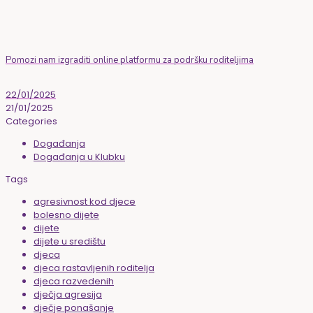
Pomozi nam izgraditi online platformu za podršku roditeljima
22/01/2025
21/01/2025
Categories
Događanja
Događanja u Klubku
Tags
agresivnost kod djece
bolesno dijete
dijete
dijete u središtu
djeca
djeca rastavljenih roditelja
djeca razvedenih
dječja agresija
dječje ponašanje