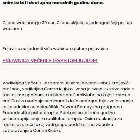
snimka biti dostupna narednih godinu dana.
Cijena webinara je 39 eur. Cijena uključuje jednogodišnji pristup
webinaru.
Prijavi se na jedan ili više webinara putem prijavnice:
PRIJAVNICA VEČERI S JESPEROM JUULOM
Voditeljica Večeri s Jesperom Juulom je Ivana Habuš Kraljević,
prof.soc., voditeljica Centra Klubko. Ivana je svoje iskustvo rada s
roditeljima upotpunila edukacijom Familylaba na kojoj je stekla
certifikat za vođenje seminara. I dalje nadograđuje svoje znanje
te se educira na Veleučilištu Edward Bernays na programu
Propedeutike psihoterapije. Edukantica je treće godine
psihoterapije smjera realitetna terapija. Osim edukacija za
roditelje i stručnjake, vodi grupe podrške i individualna
savjetovanja u Centru Klubko.