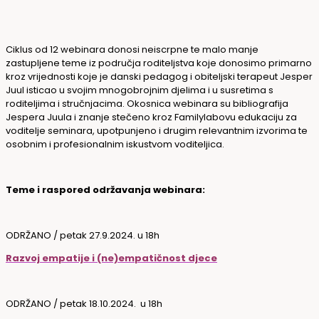
Ciklus od 12 webinara donosi neiscrpne te malo manje
zastupljene teme iz područja roditeljstva koje donosimo primarno
kroz vrijednosti koje je danski pedagog i obiteljski terapeut Jesper
Juul isticao u svojim mnogobrojnim djelima i u susretima s
roditeljima i stručnjacima. Okosnica webinara su bibliografija
Jespera Juula i znanje stečeno kroz Familylabovu edukaciju za
voditelje seminara, upotpunjeno i drugim relevantnim izvorima te
osobnim i profesionalnim iskustvom voditeljica.
Teme i raspored održavanja webinara:
ODRŽANO / petak 27.9.2024. u 18h
Razvoj empatije i (ne)empatičnost djece
ODRŽANO / petak 18.10.2024. u 18h