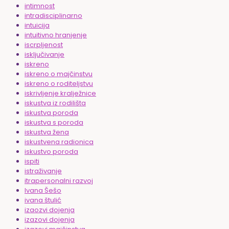
intimnost
intradisciplinarno
intuicija
intuitivno hranjenje
iscrpljenost
isključivanje
iskreno
iskreno o majčinstvu
iskreno o roditeljstvu
iskrivljenje kralježnice
iskustva iz rodilišta
iskustva poroda
iskustva s poroda
iskustva žena
iskustvena radionica
iskustvo poroda
ispiti
istraživanje
itrapersonalni razvoj
Ivana Šešo
ivana štulić
izaozvi dojenja
izazovi dojenja