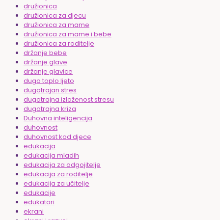
družionica
družionica za djecu
družionica za mame
družionica za mame i bebe
družionica za roditelje
držanje bebe
držanje glave
držanje glavice
dugo toplo ljeto
dugotrajan stres
dugotrajna izloženost stresu
dugotrajna kriza
Duhovna inteligencija
duhovnost
duhovnost kod djece
edukacija
edukacija mladih
edukacija za odgojitelje
edukacija za roditelje
edukacija za učitelje
edukacije
edukatori
ekrani