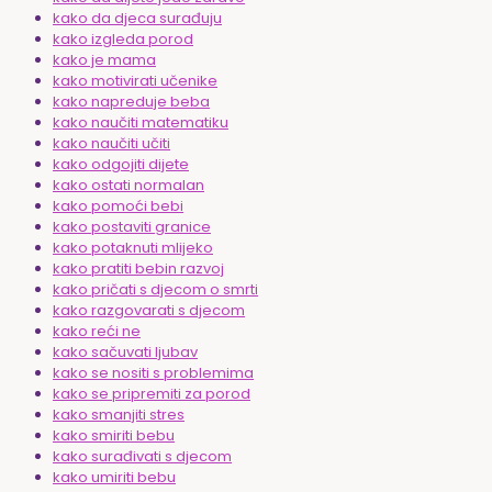
kako da djeca surađuju
kako izgleda porod
kako je mama
kako motivirati učenike
kako napreduje beba
kako naučiti matematiku
kako naučiti učiti
kako odgojiti dijete
kako ostati normalan
kako pomoći bebi
kako postaviti granice
kako potaknuti mlijeko
kako pratiti bebin razvoj
kako pričati s djecom o smrti
kako razgovarati s djecom
kako reći ne
kako sačuvati ljubav
kako se nositi s problemima
kako se pripremiti za porod
kako smanjiti stres
kako smiriti bebu
kako surađivati s djecom
kako umiriti bebu