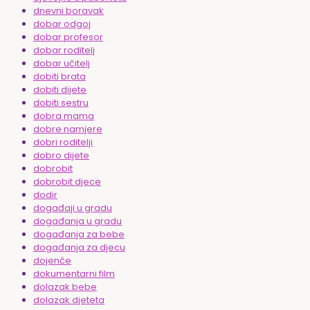
dnevni boravak
dobar odgoj
dobar profesor
dobar roditelj
dobar učitelj
dobiti brata
dobiti dijete
dobiti sestru
dobra mama
dobre namjere
dobri roditelji
dobro dijete
dobrobit
dobrobit djece
dodir
događaji u gradu
događanja u gradu
događanja za bebe
događanja za djecu
dojenče
dokumentarni film
dolazak bebe
dolazak djeteta