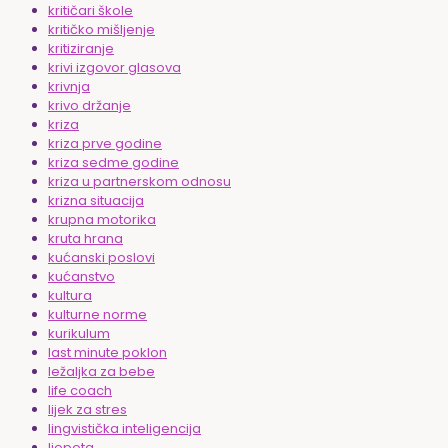
kritičari škole
kritičko mišljenje
kritiziranje
krivi izgovor glasova
krivnja
krivo držanje
kriza
kriza prve godine
kriza sedme godine
kriza u partnerskom odnosu
krizna situacija
krupna motorika
kruta hrana
kućanski poslovi
kućanstvo
kultura
kulturne norme
kurikulum
last minute poklon
ležaljka za bebe
life coach
lijek za stres
lingvistička inteligencija
ljepota