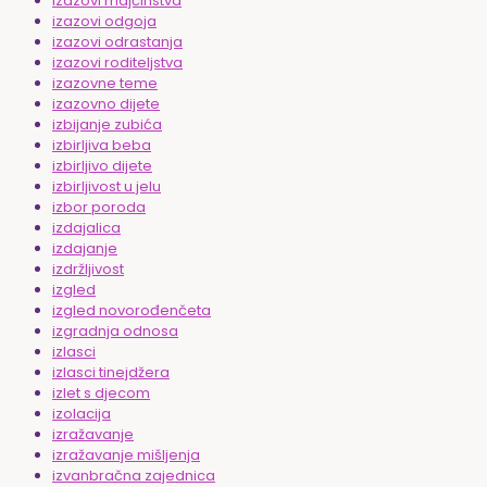
izazovi majčinstva
izazovi odgoja
izazovi odrastanja
izazovi roditeljstva
izazovne teme
izazovno dijete
izbijanje zubića
izbirljiva beba
izbirljivo dijete
izbirljivost u jelu
izbor poroda
izdajalica
izdajanje
izdržljivost
izgled
izgled novorođenčeta
izgradnja odnosa
izlasci
izlasci tinejdžera
izlet s djecom
izolacija
izražavanje
izražavanje mišljenja
izvanbračna zajednica