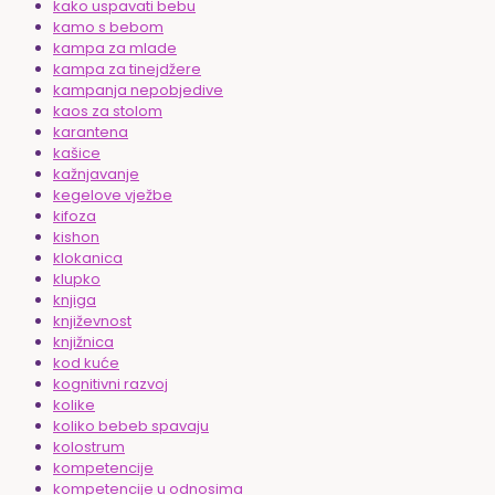
kako uspavati bebu
kamo s bebom
kampa za mlade
kampa za tinejdžere
kampanja nepobjedive
kaos za stolom
karantena
kašice
kažnjavanje
kegelove vježbe
kifoza
kishon
klokanica
klupko
knjiga
književnost
knjižnica
kod kuće
kognitivni razvoj
kolike
koliko bebeb spavaju
kolostrum
kompetencije
kompetencije u odnosima