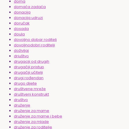
doma
domaća zadaća
donacija
donacija udruzi
doručak
dosada
doula
dovoljno dobar roditelj
dovoljnodobri roditelji
doživljaj
driuštvo
drugaciji od drugih
drugačiji pristup
drugačiji učitelji
drugi rođendan
drugo dijete
društvene mreže
društveni konstrukt
društvo
druženje
druženje za mame
druženje za mame i bebe
druženje za mlade
druženje za roditelje