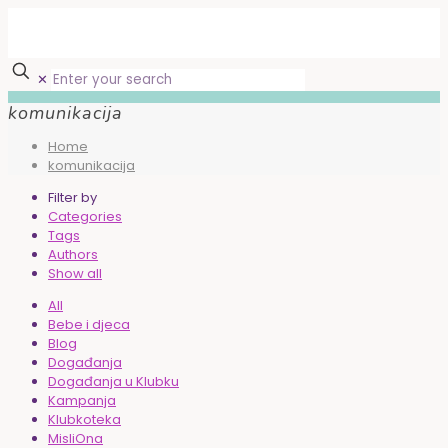
✕
komunikacija
Home
komunikacija
Filter by
Categories
Tags
Authors
Show all
All
Bebe i djeca
Blog
Događanja
Događanja u Klubku
Kampanja
Klubkoteka
MisliOna