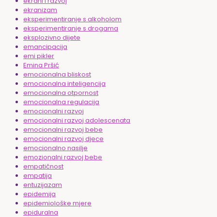
ekrani i razvoj
ekranizam
eksperimentiranje s alkoholom
eksperimentiranje s drogama
eksplozivno dijete
emancipacija
emi pikler
Emina Pršić
emocionalna bliskost
emocionalna inteligencija
emocionalna otpornost
emocionalna regulacija
emocionalni razvoj
emocionalni razvoj adolescenata
emocionalni razvoj bebe
emocionalni razvoj djece
emocionalno nasilje
emozionalni razvoj bebe
empatičnost
empatija
entuzijazam
epidemija
epidemiološke mjere
epiduralna