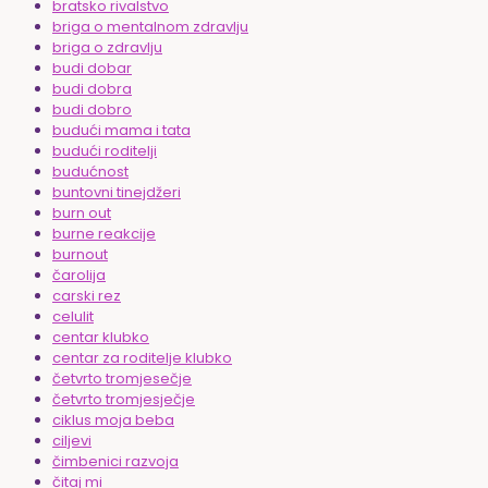
bratsko rivalstvo
briga o mentalnom zdravlju
briga o zdravlju
budi dobar
budi dobra
budi dobro
budući mama i tata
budući roditelji
budućnost
buntovni tinejdžeri
burn out
burne reakcije
burnout
čarolija
carski rez
celulit
centar klubko
centar za roditelje klubko
četvrto tromjesečje
četvrto tromjesječje
ciklus moja beba
ciljevi
čimbenici razvoja
čitaj mi