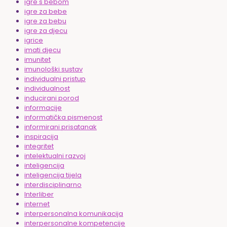
igre s bebom
igre za bebe
igre za bebu
igre za djecu
igrice
imati djecu
imunitet
imunološki sustav
individualni pristup
individualnost
inducirani porod
informacije
informatička pismenost
informirani prisatanak
inspiracija
integritet
intelektualni razvoj
inteligencija
inteligencija tijela
interdisciplinarno
Interliber
internet
interpersonalna komunikacija
interpersonalne kompetencije