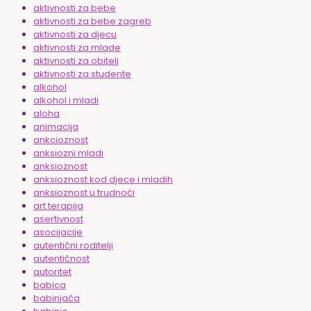
aktivnosti za bebe
aktivnosti za bebe zagreb
aktivnosti za djecu
aktivnosti za mlade
aktivnosti za obitelj
aktivnosti za studente
alkohol
alkohol i mladi
aloha
animacija
ankcioznost
anksiozni mladi
anksioznost
anksioznost kod djece i mladih
anksioznost u trudnoći
art terapija
asertivnost
asocijacije
autentični roditelji
autentičnost
autoritet
babica
babinjača