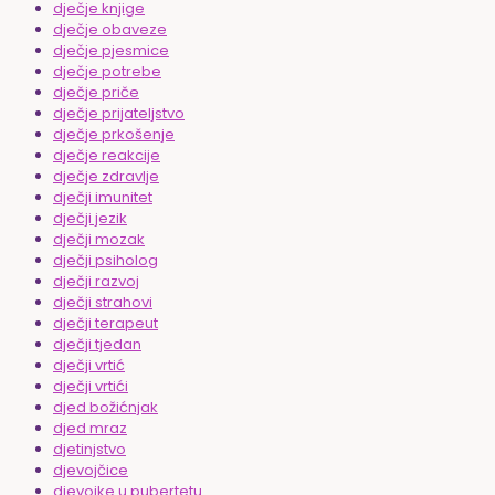
dječje knjige
dječje obaveze
dječje pjesmice
dječje potrebe
dječje priče
dječje prijateljstvo
dječje prkošenje
dječje reakcije
dječje zdravlje
dječji imunitet
dječji jezik
dječji mozak
dječji psiholog
dječji razvoj
dječji strahovi
dječji terapeut
dječji tjedan
dječji vrtić
dječji vrtići
djed božićnjak
djed mraz
djetinjstvo
djevojčice
djevojke u pubertetu