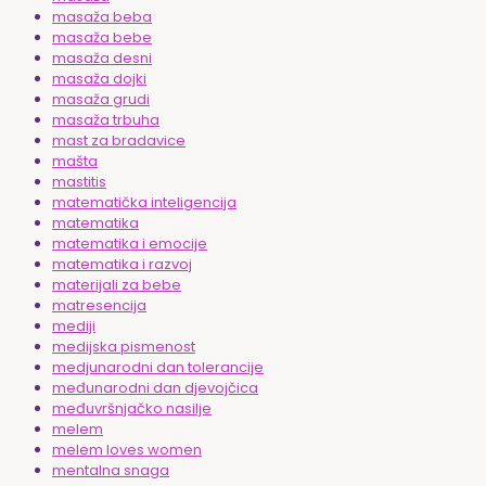
masaža beba
masaža bebe
masaža desni
masaža dojki
masaža grudi
masaža trbuha
mast za bradavice
mašta
mastitis
matematička inteligencija
matematika
matematika i emocije
matematika i razvoj
materijali za bebe
matresencija
mediji
medijska pismenost
medjunarodni dan tolerancije
međunarodni dan djevojčica
međuvršnjačko nasilje
melem
melem loves women
mentalna snaga