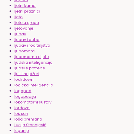
ljetni kamp
ljetni praznici
ljeto
ljeto u gradu
ljetovanje
ljubav
ljubav i beba
ljubav i roditeljstvo
ljubomora
ljubomorno dijete
ljudska inteligencija
ljudske potrebe
ljuti tinejdžeri
lockdown
logička inteligencija
logoped
logopedija
lokomotorni sustav
lordoza
loš san
loša prehrana
Lucija Stanojević
lupanje