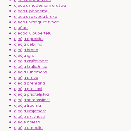
djeca u modernom društvu
djeca u pandemiji
djeca u razvodu braka
djeca u vrtlogu razvoda
dječaci
dječaci u pubertetu
dječja agresija
dječja debljina
dječja hrana
dječja igra
dječja književnost
dječja kralježnica
dječja ljubomora
dječja prava
dječja prehrana
dječja pretilost
dječja prijateljstva
dječja samosvijest
dječja trauma
dječja umjetnost
dječje aktivnosti
dječje bolesti
dječje emocije