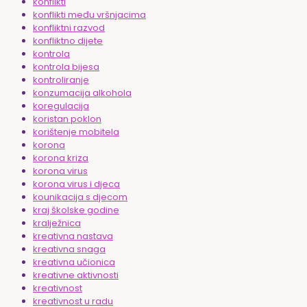
konflikti
konflikti među vršnjacima
konfliktni razvod
konfliktno dijete
kontrola
kontrola bijesa
kontroliranje
konzumacija alkohola
koregulacija
koristan poklon
korištenje mobitela
korona
korona kriza
korona virus
korona virus i djeca
kounikacija s djecom
kraj školske godine
kralježnica
kreativna nastava
kreativna snaga
kreativna učionica
kreativne aktivnosti
kreativnost
kreativnost u radu