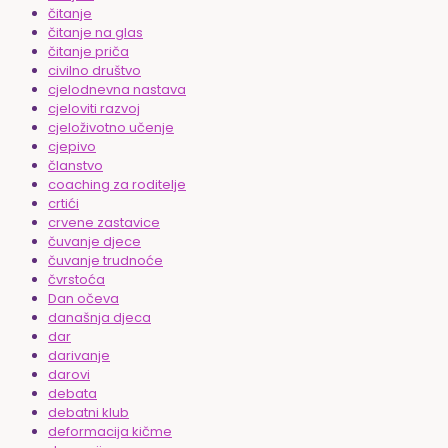
čitanje
čitanje na glas
čitanje priča
civilno društvo
cjelodnevna nastava
cjeloviti razvoj
cjeloživotno učenje
cjepivo
članstvo
coaching za roditelje
crtići
crvene zastavice
čuvanje djece
čuvanje trudnoće
čvrstoća
Dan očeva
današnja djeca
dar
darivanje
darovi
debata
debatni klub
deformacija kičme