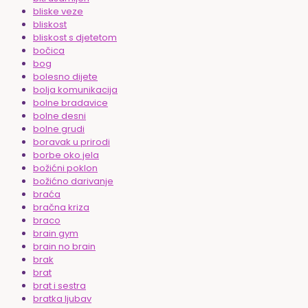
bliske veze
bliskost
bliskost s djetetom
bočica
bog
bolesno dijete
bolja komunikacija
bolne bradavice
bolne desni
bolne grudi
boravak u prirodi
borbe oko jela
božićni poklon
božićno darivanje
braća
bračna kriza
braco
brain gym
brain no brain
brak
brat
brat i sestra
bratka ljubav