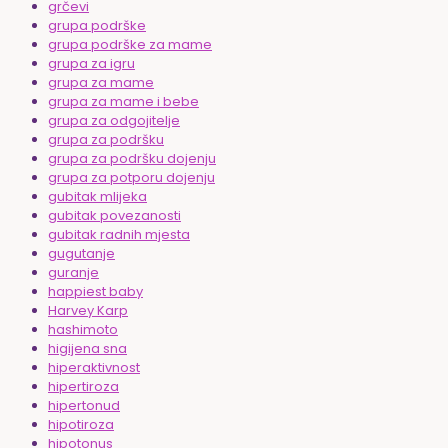
grčevi
grupa podrške
grupa podrške za mame
grupa za igru
grupa za mame
grupa za mame i bebe
grupa za odgojitelje
grupa za podršku
grupa za podršku dojenju
grupa za potporu dojenju
gubitak mlijeka
gubitak povezanosti
gubitak radnih mjesta
gugutanje
guranje
happiest baby
Harvey Karp
hashimoto
higijena sna
hiperaktivnost
hipertiroza
hipertonud
hipotiroza
hipotonus