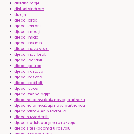
distanciranje
distoni sindrom
dizajn
djeca i brak
djeca i ekrani
djeca i mediji
djeca i mladi
djeca i mladih
djeca i nova veza
djeca i novi brak
djeca i odrasli
djeca i potres
djeca i rastava
djeca i razvod
djeca i roditelji
djeca i stres
djeca i tehnologija
djeca ne prihvaćaju novog partnera
djeca ne prihvaćaju novu partnericu
djeca rastavljenih roditelja
djeca razvedenih
djeca s odstupanjima u razvoju
djeca s teškoćama u razvoju
djeca u korona krizi