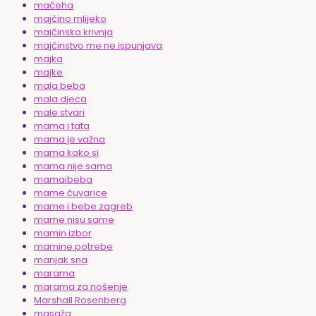
maćeha
majčino mlijeko
majčinska krivnja
majčinstvo me ne ispunjava
majka
majke
mala beba
mala djeca
male stvari
mama i tata
mama je važna
mama kako si
mama nije sama
mamaibeba
mame čuvarice
mame i bebe zagreb
mame nisu same
mamin izbor
mamine potrebe
manjak sna
marama
marama za nošenje
Marshall Rosenberg
masaža