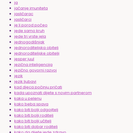
ja
jačanje imuniteta
jasličarac
jasličarci
je li porod počeo
jede samo kruh
jede tri vrste jela
jednogodišnjak
jednoroditeljska obitelj
jednoroditeljske obitelji
jesper juul
jezična inteligencija
jezično govorni razvoj
jezik
jezik ljubavi
kad djeca počinju pričati
kada upoznati dijete s novim partnerom
kaka u pelenu
kako beba spava
kako biti bolji odgojitelj
kako biti bolji roditelj
kako biti bolji učitelj
kako biti dobar roditelj
kako da dijete jede zdravo