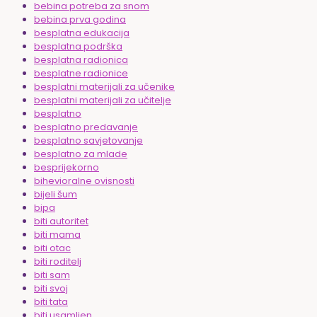
bebina potreba za snom
bebina prva godina
besplatna edukacija
besplatna podrška
besplatna radionica
besplatne radionice
besplatni materijali za učenike
besplatni materijali za učitelje
besplatno
besplatno predavanje
besplatno savjetovanje
besplatno za mlade
besprijekorno
bihevioralne ovisnosti
bijeli šum
bipa
biti autoritet
biti mama
biti otac
biti roditelj
biti sam
biti svoj
biti tata
biti usamljen