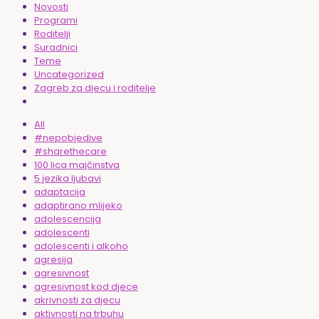
Novosti
Programi
Roditelji
Suradnici
Teme
Uncategorized
Zagreb za djecu i roditelje
All
#nepobjedive
#sharethecare
100 lica majčinstva
5 jezika ljubavi
adaptacija
adaptirano mlijeko
adolescencija
adolescenti
adolescenti i alkoho
agresija
agresivnost
agresivnost kod djece
akrivnosti za djecu
aktivnosti na trbuhu