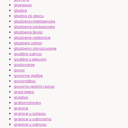
giveaway
glazba
glazba za djecu
glazbena inteligencija
glazbena pedagogija
glazbena škola
glazbene radionice
glazbeni odgoj
glazbeno obrazovanje
godišnji odmor
godišnji s djecom
gostovanje
govor
govorne vježbe
govorništvo
govorno jezični razvoj
grad rijeka
gradivo
grafomotorika
granice
granice u odgoju
granice u odnosima
granice u odnosu