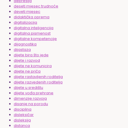
depresija
deseti mjesec trudnoće
deveti mjesec
didaktička oprema
digitalizacija
digitalna inteligencija
digitalna pismenost
digitalne kompetencije
dijagnostika
dijastaza
dijete bira što jede
dijete i razvod
dijete ne komunicira
dijete ne priča
dijete rastavljenih roditelja
dijete razvedenih roditelja
dijete u središtu
dijete vođa prehrane
dimenzije razvoja
disanje na porodu
disciplina
disleksičar
disleksija
distanca