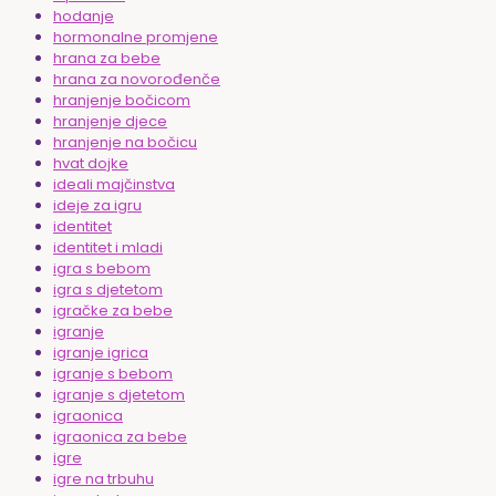
hodanje
hormonalne promjene
hrana za bebe
hrana za novorođenče
hranjenje bočicom
hranjenje djece
hranjenje na bočicu
hvat dojke
ideali majčinstva
ideje za igru
identitet
identitet i mladi
igra s bebom
igra s djetetom
igračke za bebe
igranje
igranje igrica
igranje s bebom
igranje s djetetom
igraonica
igraonica za bebe
igre
igre na trbuhu