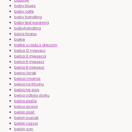
babinje
baby blues
baby cafe
baby handling
baby led weaning
babyhandling
baca hranu
bajke
bajke u radu s djecom
beba 12 mjeseci
beba 3 mjeseca
beba 6 mjeseci
beba 9 mjeseci
beba i brak
beba i mama
beba na trbuhu
beba ne sisa
beba odbija dojku
beba plače
beba spava
bebin plač
bebin pupak
bebin razvoj
bebin san