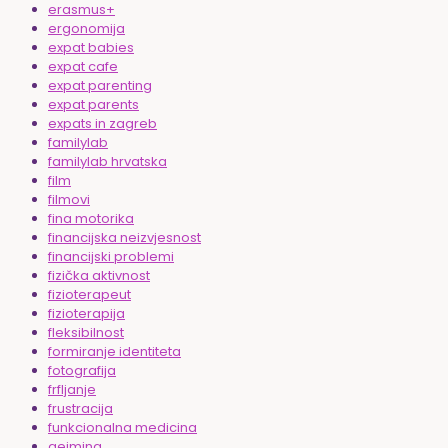
erasmus+
ergonomija
expat babies
expat cafe
expat parenting
expat parents
expats in zagreb
familylab
familylab hrvatska
film
filmovi
fina motorika
financijska neizvjesnost
financijski problemi
fizička aktivnost
fizioterapeut
fizioterapija
fleksibilnost
formiranje identiteta
fotografija
frfljanje
frustracija
funkcionalna medicina
gejming