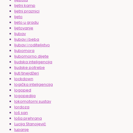
ljetni kamp
ljetni praznici
ljeto
ljeto u gradu
ljetovanje
ljubav
ljubav i beba
ljubav i roditeljstvo
ljubomora
ljubomorno dijete
ljudska inteligencija
ljudske potrebe
ljuti tinejdžeri
lockdown
logička inteligencija
logoped
logopedija
lokomotorni sustav
lordoza
loš san
loša prehrana
Lucija Stanojević
lupanje