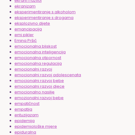
ekrani i razvoj
ekranizam
eksperimentiranje s alkoholom
eksperimentiranje s drogama
eksplozivno dijete
emancipacija
emi pikler
Emina Pršić
emocionalna bliskost
emocionalna inteligencija
emocionalna otpornost
emocionalna regulacija
emocionalni razvoj
emocionalni razvoj adolescenata
emocionalni razvoj bebe
emocionalni razvoj djece
emocionalno nasilje
emozionalni razvoj bebe
empatičnost
empatija
entuzijazam
epidemija
epidemiološke mjere
epiduralna