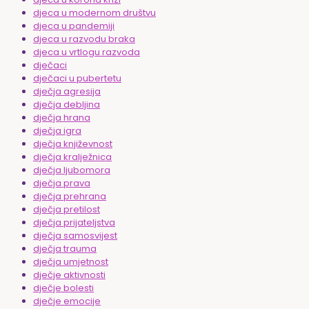
djeca u modernom društvu
djeca u pandemiji
djeca u razvodu braka
djeca u vrtlogu razvoda
dječaci
dječaci u pubertetu
dječja agresija
dječja debljina
dječja hrana
dječja igra
dječja književnost
dječja kralježnica
dječja ljubomora
dječja prava
dječja prehrana
dječja pretilost
dječja prijateljstva
dječja samosvijest
dječja trauma
dječja umjetnost
dječje aktivnosti
dječje bolesti
dječje emocije