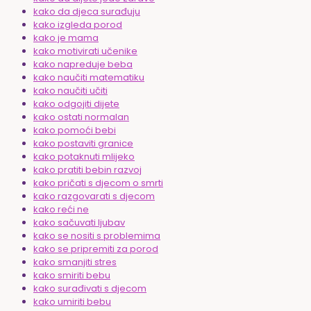
kako da djeca surađuju
kako izgleda porod
kako je mama
kako motivirati učenike
kako napreduje beba
kako naučiti matematiku
kako naučiti učiti
kako odgojiti dijete
kako ostati normalan
kako pomoći bebi
kako postaviti granice
kako potaknuti mlijeko
kako pratiti bebin razvoj
kako pričati s djecom o smrti
kako razgovarati s djecom
kako reći ne
kako sačuvati ljubav
kako se nositi s problemima
kako se pripremiti za porod
kako smanjiti stres
kako smiriti bebu
kako surađivati s djecom
kako umiriti bebu