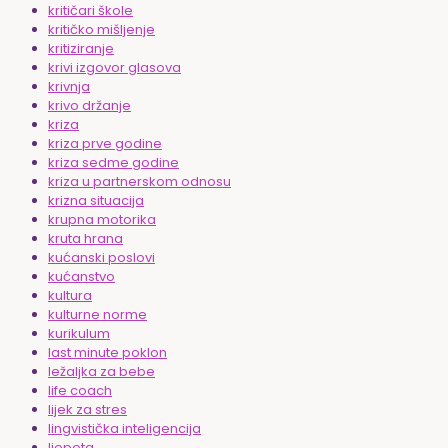
kritičari škole
kritičko mišljenje
kritiziranje
krivi izgovor glasova
krivnja
krivo držanje
kriza
kriza prve godine
kriza sedme godine
kriza u partnerskom odnosu
krizna situacija
krupna motorika
kruta hrana
kućanski poslovi
kućanstvo
kultura
kulturne norme
kurikulum
last minute poklon
ležaljka za bebe
life coach
lijek za stres
lingvistička inteligencija
ljepota