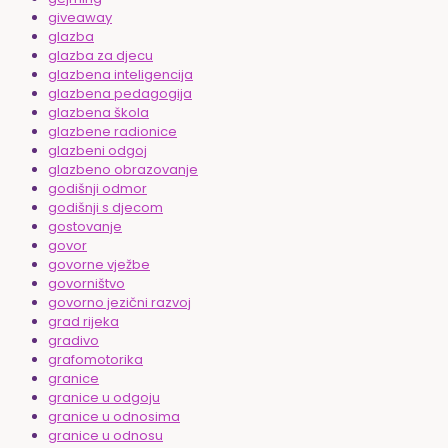
giveaway
glazba
glazba za djecu
glazbena inteligencija
glazbena pedagogija
glazbena škola
glazbene radionice
glazbeni odgoj
glazbeno obrazovanje
godišnji odmor
godišnji s djecom
gostovanje
govor
govorne vježbe
govorništvo
govorno jezični razvoj
grad rijeka
gradivo
grafomotorika
granice
granice u odgoju
granice u odnosima
granice u odnosu