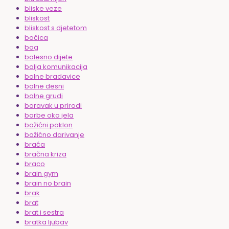
bliske veze
bliskost
bliskost s djetetom
bočica
bog
bolesno dijete
bolja komunikacija
bolne bradavice
bolne desni
bolne grudi
boravak u prirodi
borbe oko jela
božićni poklon
božićno darivanje
braća
bračna kriza
braco
brain gym
brain no brain
brak
brat
brat i sestra
bratka ljubav