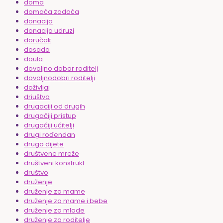
doma
domaća zadaća
donacija
donacija udruzi
doručak
dosada
doula
dovoljno dobar roditelj
dovoljnodobri roditelji
doživljaj
driuštvo
drugaciji od drugih
drugačiji pristup
drugačiji učitelji
drugi rođendan
drugo dijete
društvene mreže
društveni konstrukt
društvo
druženje
druženje za mame
druženje za mame i bebe
druženje za mlade
druženje za roditelje