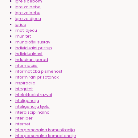
igre s bebom
igre za bebe
igre za bebu
igre za djecu
igrice
imati djecu
imunitet
imunološki sustav
individualni pristup
individualnost
inducirani porod
informacije
informatička pismenost
informirani prisatanak
inspiracija
integritet
intelektualni razvoj
inteligencija
inteligencija tijela
interdisciplinarno
Interliber
internet
interpersonalna komunikacija
interpersonalne kompetencije