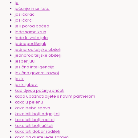
ja
jačanje imuniteta
jasličarac
jasličarci
je li porod počeo
jede samo kruh
jede tri vrste jela
jednogodišnjak
jednoroditeljska obitelj
jednoroditeljske obitelji
jesper juul
jezična inteligencija
jezično govorni razvoj
jezik
jezik ljubavi
kad djeca počinju pričati
kada upoznati dijete s novim partnerom
kaka u pelenu
kako beba spava
kako biti bolji odgojitelj
kako biti bolji roditelj
kako biti bolji učitelj
kako biti dobar roditelj
kako da dijete jede zdravo