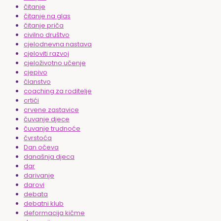
čitanje
čitanje na glas
čitanje priča
civilno društvo
cjelodnevna nastava
cjeloviti razvoj
cjeloživotno učenje
cjepivo
članstvo
coaching za roditelje
crtići
crvene zastavice
čuvanje djece
čuvanje trudnoće
čvrstoća
Dan očeva
današnja djeca
dar
darivanje
darovi
debata
debatni klub
deformacija kičme