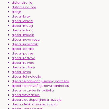
distanciranje
distoni sindrom
dizajn
djeca i brak
djeca i ekrani
djeca i mediji
djeca i mladi
djeca i mladih
djeca i nova veza
djeca i novi brak
djeca i odrasli
djeca i potres
djeca i rastava
djeca i razvod
djeca i roditelji
djeca i stres
djeca i tehnologija
djeca ne prihvaćaju novog partnera
djeca ne prihvaćaju novu partnericu
djeca rastavljenih roditelja
djeca razvedenih
djeca s odstupanjima u razvoju
djeca s teškoćama u razvoju
djeca u korona krizi