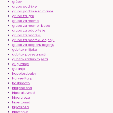
grčevi
grupa podrške
grupa podrške za mame
grupa za igru
grupa za mame
grupa za mame i bebe
grupa za odgojitelje
grupa za podršku
grupa za podršku dojenju
grupa za potporu dojenju
gubitak mlijeka
gubitak povezanosti
gubitak radnih mjesta
gugutanje
guranje
happiest baby
Harvey Karp
hashimoto
higijena sna
hiperaktivnost
hipertiroza
hipertonud
hipotiroza
hipotonus