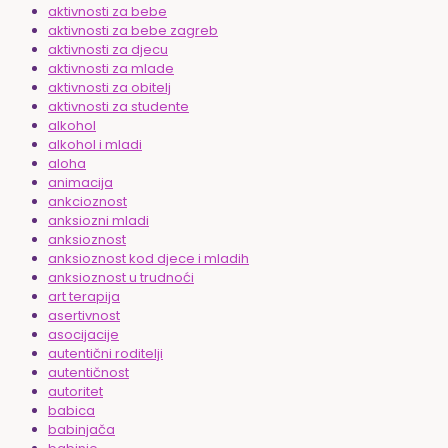
aktivnosti za bebe
aktivnosti za bebe zagreb
aktivnosti za djecu
aktivnosti za mlade
aktivnosti za obitelj
aktivnosti za studente
alkohol
alkohol i mladi
aloha
animacija
ankcioznost
anksiozni mladi
anksioznost
anksioznost kod djece i mladih
anksioznost u trudnoći
art terapija
asertivnost
asocijacije
autentični roditelji
autentičnost
autoritet
babica
babinjača