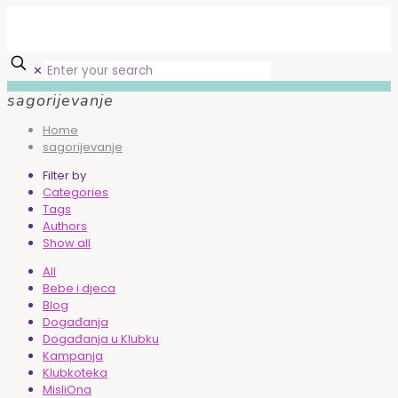
✕
sagorijevanje
Home
sagorijevanje
Filter by
Categories
Tags
Authors
Show all
All
Bebe i djeca
Blog
Događanja
Događanja u Klubku
Kampanja
Klubkoteka
MisliOna