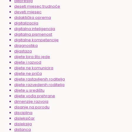
depresija
deseti mjesec trudnoće
deveti mjesec
didaktička oprema
digitalizacija
digitalna inteligencija
digitalna pismenost
digitalne kompetencije
dijagnostika
dijastaza
dijete bira što jede
dijete i razvod
dijete ne komunicira
dijete ne priča
dijete rastavljenih roditelja
dijete razvedenih roditelja
dijete u središtu
dijete vođa prehrane
dimenzije razvoja
disanje na porodu
disciplina
disleksičar
disleksija
distanca