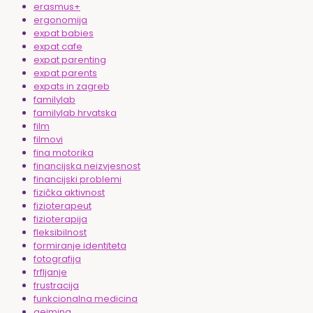
erasmus+
ergonomija
expat babies
expat cafe
expat parenting
expat parents
expats in zagreb
familylab
familylab hrvatska
film
filmovi
fina motorika
financijska neizvjesnost
financijski problemi
fizička aktivnost
fizioterapeut
fizioterapija
fleksibilnost
formiranje identiteta
fotografija
frfljanje
frustracija
funkcionalna medicina
gejming