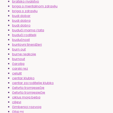
bratsko rivalstvo
briga o mentalnom zdravlju
briga o zdravlju
budi dobar
budi dobra
budi dobro
budući mama i tata
budući roditelji
budućnost
buntovni tinejdžeri
burn out
burne reakcije
burnout
čarolija
carski rez
celulit
centar klubko
centar za roditelje klubko
četvrto tromjesečje
četvrto tromjesječje
ciklus moja beba
ciljevi
čimbenici razvoja
čitaj mi