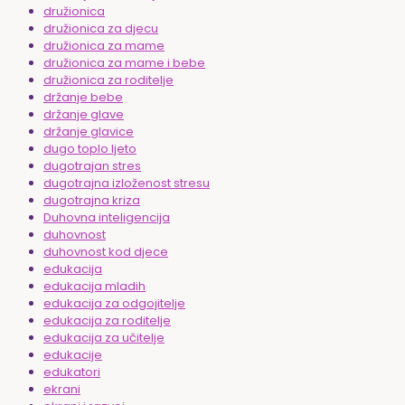
družionica
družionica za djecu
družionica za mame
družionica za mame i bebe
družionica za roditelje
držanje bebe
držanje glave
držanje glavice
dugo toplo ljeto
dugotrajan stres
dugotrajna izloženost stresu
dugotrajna kriza
Duhovna inteligencija
duhovnost
duhovnost kod djece
edukacija
edukacija mladih
edukacija za odgojitelje
edukacija za roditelje
edukacija za učitelje
edukacije
edukatori
ekrani