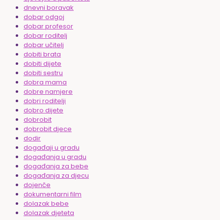
dnevni boravak
dobar odgoj
dobar profesor
dobar roditelj
dobar učitelj
dobiti brata
dobiti dijete
dobiti sestru
dobra mama
dobre namjere
dobri roditelji
dobro dijete
dobrobit
dobrobit djece
dodir
događaji u gradu
događanja u gradu
događanja za bebe
događanja za djecu
dojenče
dokumentarni film
dolazak bebe
dolazak djeteta