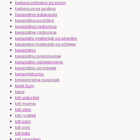
bebina potreba za snom
bebina prva godina
besplatna edukacija
besplatna podrška
besplatna radionica
besplatne radionice
besplatni materijali za učenike
besplatni materijali za učitelje
besplatno
besplatno predavanje
besplatno savjetovanje
besplatno za mlade
besprijekorno
bihevioralne ovisnosti
bijeli šum
bipa
biti autoritet
biti mama
biti otac
biti roditelj
biti sam
biti svoj
biti tata
biti usamljen