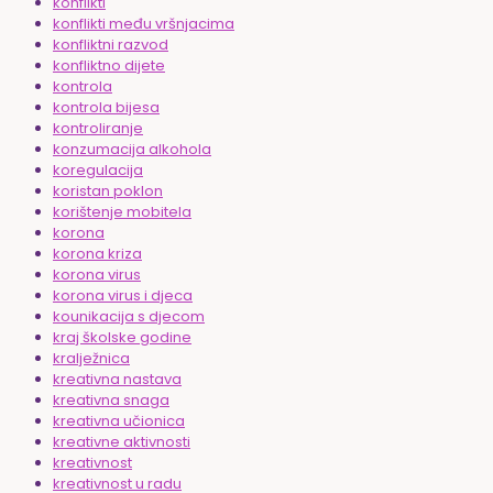
konflikti
konflikti među vršnjacima
konfliktni razvod
konfliktno dijete
kontrola
kontrola bijesa
kontroliranje
konzumacija alkohola
koregulacija
koristan poklon
korištenje mobitela
korona
korona kriza
korona virus
korona virus i djeca
kounikacija s djecom
kraj školske godine
kralježnica
kreativna nastava
kreativna snaga
kreativna učionica
kreativne aktivnosti
kreativnost
kreativnost u radu