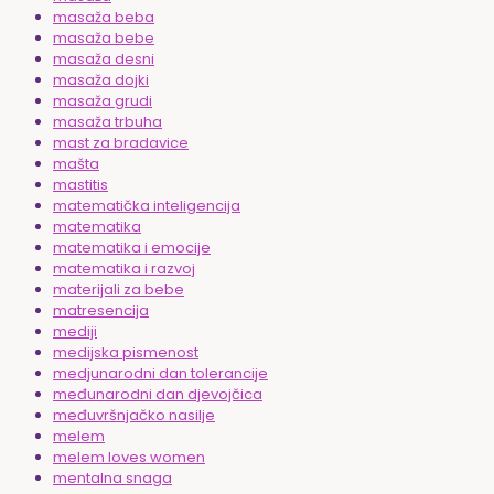
masaža beba
masaža bebe
masaža desni
masaža dojki
masaža grudi
masaža trbuha
mast za bradavice
mašta
mastitis
matematička inteligencija
matematika
matematika i emocije
matematika i razvoj
materijali za bebe
matresencija
mediji
medijska pismenost
medjunarodni dan tolerancije
međunarodni dan djevojčica
međuvršnjačko nasilje
melem
melem loves women
mentalna snaga