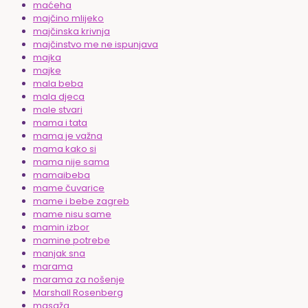
maćeha
majčino mlijeko
majčinska krivnja
majčinstvo me ne ispunjava
majka
majke
mala beba
mala djeca
male stvari
mama i tata
mama je važna
mama kako si
mama nije sama
mamaibeba
mame čuvarice
mame i bebe zagreb
mame nisu same
mamin izbor
mamine potrebe
manjak sna
marama
marama za nošenje
Marshall Rosenberg
masaža