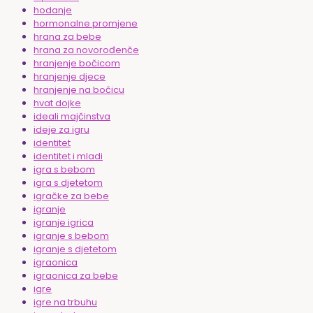
hodanje
hormonalne promjene
hrana za bebe
hrana za novorođenče
hranjenje bočicom
hranjenje djece
hranjenje na bočicu
hvat dojke
ideali majčinstva
ideje za igru
identitet
identitet i mladi
igra s bebom
igra s djetetom
igračke za bebe
igranje
igranje igrica
igranje s bebom
igranje s djetetom
igraonica
igraonica za bebe
igre
igre na trbuhu