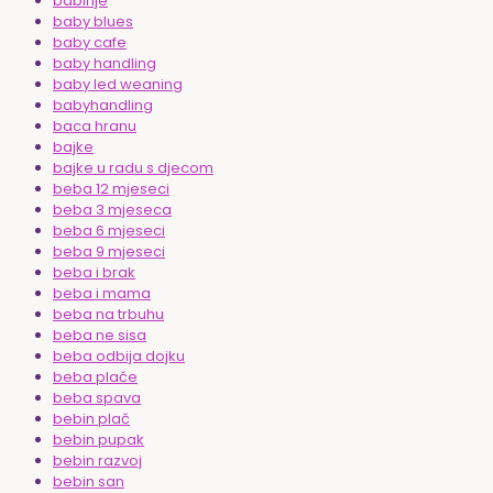
babinje
baby blues
baby cafe
baby handling
baby led weaning
babyhandling
baca hranu
bajke
bajke u radu s djecom
beba 12 mjeseci
beba 3 mjeseca
beba 6 mjeseci
beba 9 mjeseci
beba i brak
beba i mama
beba na trbuhu
beba ne sisa
beba odbija dojku
beba plače
beba spava
bebin plač
bebin pupak
bebin razvoj
bebin san