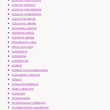
izazovi majčinstva
izazovi odgoja
izazovi odrastanja
izazovi roditeljstva
izazovne teme
izazovno dijete
izbijanje zubića
izbirljiva beba
izbirljivo dijete
izbirljivost u jelu
izbor poroda
izdajalica
izdajanje
izdržljivost
izgled
izgled novorođenčeta
izgradnja odnosa
izlasci
izlasci tinejdžera
izlet s djecom
izolacija
izražavanje
izražavanje mišljenja
izvanbračna zajednica