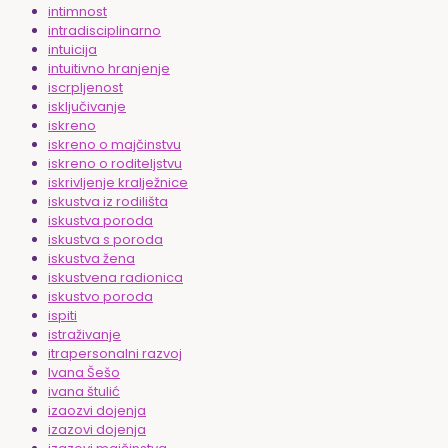
intimnost
intradisciplinarno
intuicija
intuitivno hranjenje
iscrpljenost
isključivanje
iskreno
iskreno o majčinstvu
iskreno o roditeljstvu
iskrivljenje kralježnice
iskustva iz rodilišta
iskustva poroda
iskustva s poroda
iskustva žena
iskustvena radionica
iskustvo poroda
ispiti
istraživanje
itrapersonalni razvoj
Ivana Šešo
ivana štulić
izaozvi dojenja
izazovi dojenja