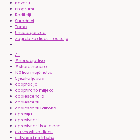
Novosti
Programi
Roditelji
Suradnici
Teme
Uncategorized
Zagreb za djecu i roditelje
All
#nepobjedive
#sharethecare
100 lica majčinstva
5 jezika ljubavi
adaptacija
adaptirano mlijeko
adolescencija
adolescenti
adolescenti i alkoho
agresija
agresivnost
agresivnost kod djece
akrivnosti za djecu
aktivnosti na trbuhu