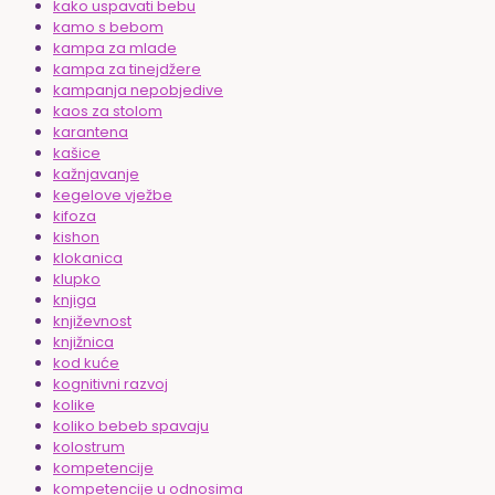
kako uspavati bebu
kamo s bebom
kampa za mlade
kampa za tinejdžere
kampanja nepobjedive
kaos za stolom
karantena
kašice
kažnjavanje
kegelove vježbe
kifoza
kishon
klokanica
klupko
knjiga
književnost
knjižnica
kod kuće
kognitivni razvoj
kolike
koliko bebeb spavaju
kolostrum
kompetencije
kompetencije u odnosima